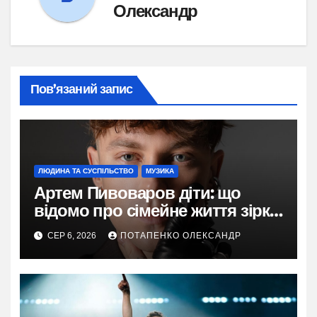
Олександр
Пов’язаний запис
ЛЮДИНА ТА СУСПІЛЬСТВО
МУЗИКА
Артем Пивоваров діти: що
відомо про сімейне життя зірки
у 2026
СЕР 6, 2026
ПОТАПЕНКО ОЛЕКСАНДР