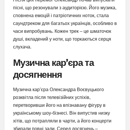
пісні, що резонували з аудиторією. Його музика,
сповнена емоцій і патріотичних ноток, стала
саундтреком для багатьох українців, особливо в
часи випробувань. Кожен трек – це шматочок
душі, вкладений у ноти, що торкаються серця
слухача.
Музична кар’єра та
досягнення
Музична кар’єра Олександра Воєвуцького
розквітла після телевізійних успіхів,
перетворивши його на впізнавану фігуру в
українському шоу-бізнесі. Він випустив низку
хітів, що потрапляли в чарти, а його концерти
збирали повні зали. Серед досягнень –