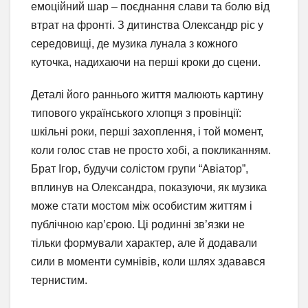
емоційний шар – поєднання слави та болю від
втрат на фронті. З дитинства Олександр ріс у
середовищі, де музика лунала з кожного
куточка, надихаючи на перші кроки до сцени.
Деталі його раннього життя малюють картину
типового українського хлопця з провінції:
шкільні роки, перші захоплення, і той момент,
коли голос став не просто хобі, а покликанням.
Брат Ігор, будучи солістом групи “Авіатор”,
вплинув на Олександра, показуючи, як музика
може стати мостом між особистим життям і
публічною кар’єрою. Ці родинні зв’язки не
тільки формували характер, але й додавали
сили в моменти сумнівів, коли шлях здавався
тернистим.