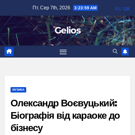
Перейти
Пт. Сер 7th, 2026
3:24:00 AM
RU
UK
до
вмісту
Gelios
МУЗИКА
Олександр Воєвуцький:
Біографія від караоке до
бізнесу