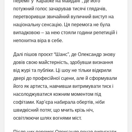
переміг у “Караоке на Майдані”, де його
потужний голос зачарував тисячі глядачів,
перетворивши звичайний вуличний виступ на
національну сенсацію. Ця перемога не була
випадковою – за нею стояли години репетицій і
непохитна віра в себе.
Далі пішов проєкт “Шанс”, де Олександр знову
довів свою майстерність, здобувши визнання
від журі та публіки. Ці шоу не тільки відкрили
двері до професійної сцени, але й сформували
його як артиста, навчивши витримувати тиск і
насолоджуватися кожним моментом під
софітами. Кар’єра набирала обертів, ніби
швидкісний потяг, що мчить крізь ніч,
освітлюючи шлях вогнями міст.
Після цих перемог Олександр почав випускати