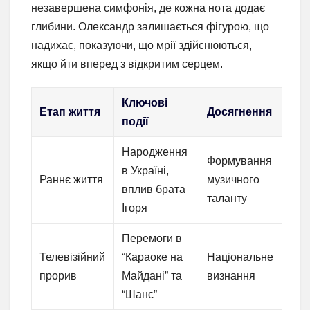
незавершена симфонія, де кожна нота додає
глибини. Олександр залишається фігурою, що
надихає, показуючи, що мрії здійснюються,
якщо йти вперед з відкритим серцем.
Ключові
Етап життя
Досягнення
події
Народження
Формування
в Україні,
Раннє життя
музичного
вплив брата
таланту
Ігоря
Перемоги в
Телевізійний
“Караоке на
Національне
прорив
Майдані” та
визнання
“Шанс”