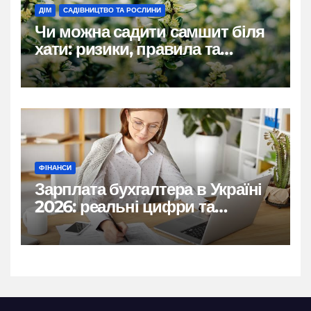
ДІМ
САДІВНИЦТВО ТА РОСЛИНИ
Чи можна садити самшит біля
хати: ризики, правила та
практичні рішення
ФІНАНСИ
Зарплата бухгалтера в Україні
2026: реальні цифри та
нюанси