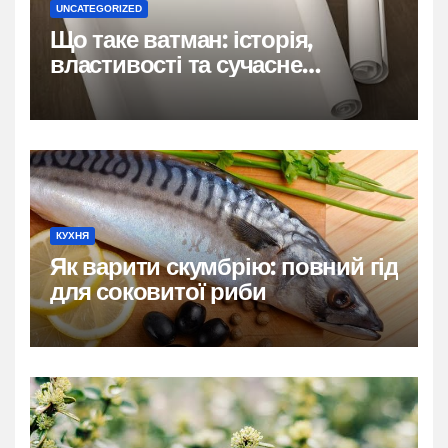
UNCATEGORIZED
Що таке ватман: історія,
властивості та сучасне
застосування
КУХНЯ
Як варити скумбрію: повний гід
для соковитої риби