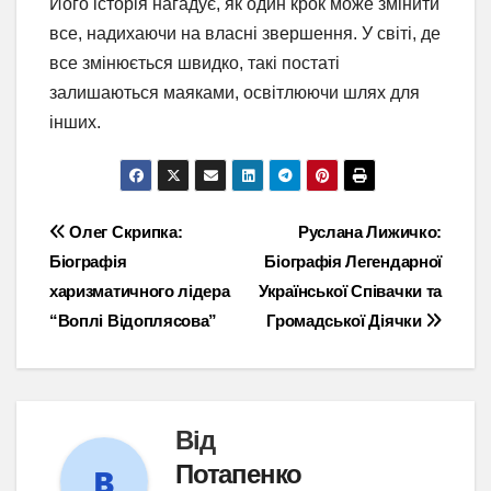
Його історія нагадує, як один крок може змінити
все, надихаючи на власні звершення. У світі, де
все змінюється швидко, такі постаті
залишаються маяками, освітлюючи шлях для
інших.
Навігація
Олег Скрипка:
Руслана Лижичко:
Біографія
Біографія Легендарної
записів
харизматичного лідера
Української Співачки та
“Воплі Відоплясова”
Громадської Діячки
Від
Потапенко