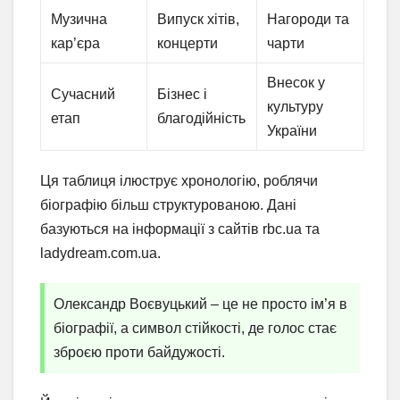
Музична
Випуск хітів,
Нагороди та
кар’єра
концерти
чарти
Внесок у
Сучасний
Бізнес і
культуру
етап
благодійність
України
Ця таблиця ілюструє хронологію, роблячи
біографію більш структурованою. Дані
базуються на інформації з сайтів rbc.ua та
ladydream.com.ua.
Олександр Воєвуцький – це не просто ім’я в
біографії, а символ стійкості, де голос стає
зброєю проти байдужості.