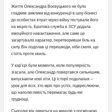
Життя Олександра Воєвуцького не було
гладким: виклики від конкуренції в шоу-бізнесі
до особистих втрат через війну тестували його
на міцність. Братова служба в ЗСУ додала
емоційного навантаження, але саме це
загартувало характер, перетворивши біль на
силу. Він подолав ці перешкоди, ніби скеля, що
стоїть проти хвиль.
У кар’єрі були моменти, коли популярність
згасала, але Олександр повертався сильнішим,
випускаючи нові хіти. Ці історії подолання –
урок для всіх, хто мріє про успіх, підкреслюючи,
що наполегливість перемагає будь-які
труднощі.
Сьогодні він дивиться на минуле з посмішкою,