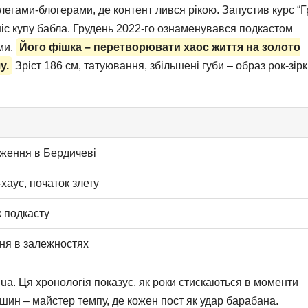
легами-блогерами, де контент лився рікою. Запустив курс “
иніс купу бабла. Грудень 2022-го ознаменувався подкастом
ми.
Його фішка – перетворювати хаос життя на золото
у.
Зріст 186 см, татуювання, збільшені губи – образ рок-зірк
ження в Бердичеві
-хаус, початок злету
 подкасту
ня в залежностях
.ua. Ця хронологія показує, як роки стискаються в моменти
ошин – майстер темпу, де кожен пост як удар барабана.