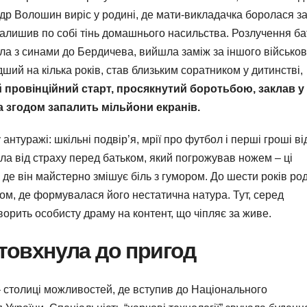
др Волошин виріс у родині, де мати-викладачка боролася з
 залишив по собі тінь домашнього насильства. Розлучення ба
а з синами до Бердичева, вийшла заміж за іншого військов
ший на кілька років, став близьким соратником у дитинстві,
 провінційний старт, просякнутий боротьбою, заклав у
а згодом запалить мільйони екранів.
туражі: шкільні подвір’я, мрії про футбол і перші гроші ві
тіла від страху перед батьком, який погрожував ножем – ці
 де він майстерно змішує біль з гумором. До шести років ро
ом, де формувалася його нестатична натура. Тут, серед
орить особисту драму на контент, що чіпляє за живе.
штовхнула до пригод
 столиці можливостей, де вступив до Національного