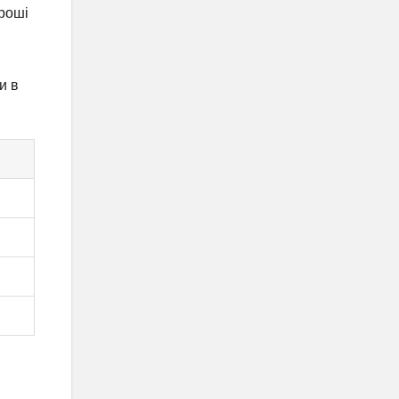
Гроші
и в