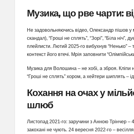
Музика, що рве чарти: в
Не задовольняючись відео, Олександр пішов у м
скандал), “Гроші не сплять”, “Зорі”, “Біла ніч”,
плейлисти. Лютий 2025-го вибухнув “Ненько” – 
контекст його втечі. Мрія заповнити “Олімпійсь
Музика для Волошина – не хобі, а зброя. Кліпи н
“Гроші не сплять” хором, а хейтери шиплять – і
Кохання на очах у мільй
шлюб
Листопад 2021-го: заручини з Анною Трінчер – 4
закохані не чують. 24 вересня 2022-го – весілл