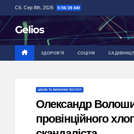
Перейти
Сб. Сер 8th, 2026
5:56:40 AM
до
вмісту
Gelios
ЗДОРОВ’Я
СОЦІУМ
САДІВНИЦ
ЦІКАВІ ТА ВИЗНАЧНІ ПОСТАТІ
Олександр Волошин
провінційного хло
скандаліста