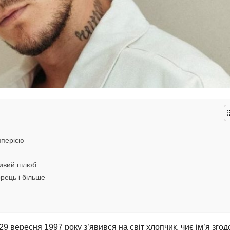
імперією
хливий шлюб
рець і більше
 вересня 1997 року з’явився на світ хлопчик, чиє ім’я зго