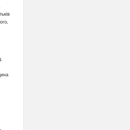
а
тьків
ого,
д
дина