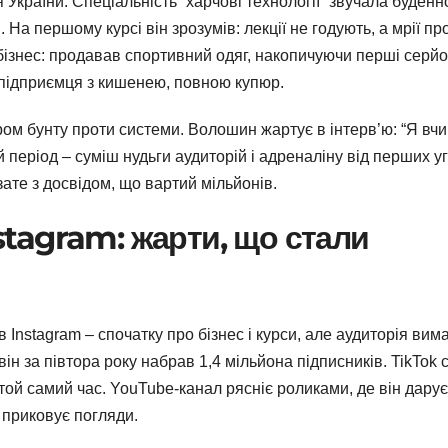
України. Спеціальність “харчові технології” звучала буденн
На першому курсі він зрозумів: лекції не годують, а мрії пр
а бізнес: продавав спортивний одяг, накопичуючи перші серйо
 підприємця з кишенею, повною купюр.
ором бунту проти системи. Волошин жартує в інтерв’ю: “Я вч
 період – суміш нудьги аудиторій і адреналіну від перших у
зате з досвідом, що вартий мільйонів.
nstagram: жарти, що стали
stagram – спочатку про бізнес і курси, але аудиторія вим
ін за півтора року набрав 1,4 мільйона підписників. TikTok 
той самий час. YouTube-канал рясніє роликами, де він дарує
 приковує погляди.