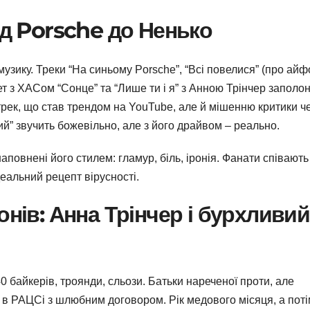
ід Porsche до Ненько
узику. Треки “На синьому Porsche”, “Всі повелися” (про айф
 дует з ХАСом “Сонце” та “Лише ти і я” з Анною Трінчер заполо
трек, що став трендом на YouTube, але й мішенню критики ч
кий” звучить божевільно, але з його драйвом – реально.
аповнені його стилем: гламур, біль, іронія. Фанати співають
деальний рецепт вірусності.
онів: Анна Трінчер і бурхливий
0 байкерів, троянди, сльози. Батьки нареченої проти, але
я в РАЦСі з шлюбним договором. Рік медового місяця, а пот