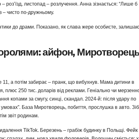
 – роз’їзд, листопад – розлучення. Анна зізнається: “Лише б
з – чисто по-дружньому.
нтики до драми. Показано, як славa жере особисте, залиша
оролями: айфон, Миротворець
e 11, а потім забирає – пранк, що вибухнув. Мама дитини в
я, плюс 250 тис. доларів від реклами. Геніально чи мерзенн
ня копами за смугу, синці, скандал. 2024-й: після удару по
іх умовах”. База Миротворець, побиття, прослушка в авто. Зі
тім звіт родинам.
 видалення TikTok. Березень – грабіж будинку в Польщі. Фейк
рк: спалах, дим, нова хвиля фоловерів. Волошин сміється: 