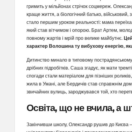
гримить у мільйонах стрічок соцмереж. Олексан
краще життя, а біологічний батько, військовий,
стало першим уроком реальності: мама переїхал
який став вітчимом і опорою. Брат Артем, молод
повному жартів і мрій про велике майбутнє.
Цей
характер Волошина ту вибухову енергію, як
Дитинство минало в типовому пострадянському ан
дрібних підробітків. Саша згадує, як мати трем
спогади стали матеріалом для пізніших роликів,
жила в Умані, але Бердичів став справжнім дом
звичайних вулиць, зароджувався той, хто перетв
Освіта, що не вчила, а 
Закінчивши школу, Олександр рушив до Києва –