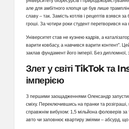
університету біоресурсів і природокористування 
але для амбітного хлопця це був лише трамплін. 
славу – так. Замість котлів і рецептів взявся з
гроші. За чотири роки студент перетворився на
Університет став не кузнею кадрів, а каталізат
варити ковбасу, а навчився варити контент”. Цей
заклав фундамент його імперії. Без дипломної, 
Злет у світі TikTok та I
імперією
З першими заощадженнями Олександр запустив In
сміху. Переключившись на пранки та розіграші, в
справжнім вибухом: 1,5 мільйона фоловерів за 
авто чи заповнює квартиру зміями – абсурд, що