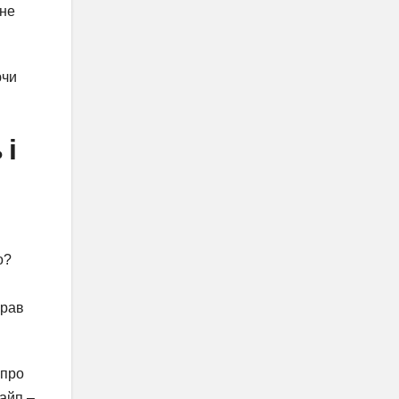
 не
ючи
 і
о?
брав
 про
хайп –