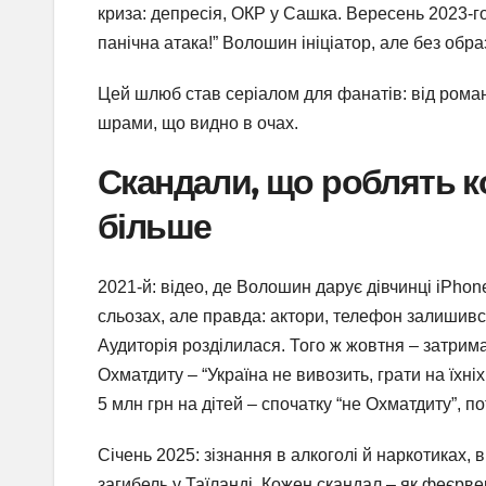
криза: депресія, ОКР у Сашка. Вересень 2023-го
панічна атака!” Волошин ініціатор, але без обра
Цей шлюб став серіалом для фанатів: від рома
шрами, що видно в очах.
Скандали, що роблять к
більше
2021-й: відео, де Волошин дарує дівчинці iPhon
сльозах, але правда: актори, телефон залишивс
Аудиторія розділилася. Того ж жовтня – затриман
Охматдиту – “Україна не вивозить, грати на їхн
5 млн грн на дітей – спочатку “не Охматдиту”, по
Січень 2025: зізнання в алкоголі й наркотиках,
загибель у Таїланді. Кожен скандал – як феєрве