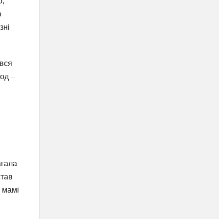
о,
о
зні
ився
год –
агала
став
 мамі