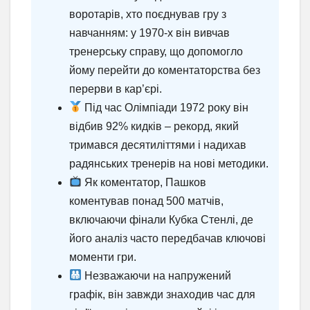
воротарів, хто поєднував гру з
навчанням: у 1970-х він вивчав
тренерську справу, що допомогло
йому перейти до коментаторства без
перерви в кар’єрі.
Під час Олімпіади 1972 року він
відбив 92% кидків – рекорд, який
тримався десятиліттями і надихав
радянських тренерів на нові методики.
Як коментатор, Пашков
коментував понад 500 матчів,
включаючи фінали Кубка Стенлі, де
його аналіз часто передбачав ключові
моменти гри.
Незважаючи на напружений
графік, він завжди знаходив час для