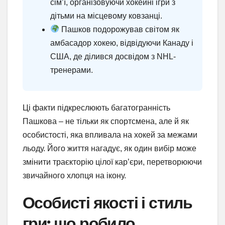
сім’ї, організовуючи хокейні ігри з
дітьми на місцевому ковзанці.
Пашков подорожував світом як
амбасадор хокею, відвідуючи Канаду і
США, де ділився досвідом з NHL-
тренерами.
Ці факти підкреслюють багатогранність
Пашкова – не тільки як спортсмена, але й як
особистості, яка впливала на хокей за межами
льоду. Його життя нагадує, як один вибір може
змінити траєкторію цілої кар’єри, перетворюючи
звичайного хлопця на ікону.
Особисті якості і стиль
гри: що робило