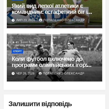
Який вид легкої атлетики є
командним: естафетний біг і
його сила
ЛИП 23, 2026
ПОТАПЕНКО ОЛЕКСАНДР
СПОРТ
Коли футбол включено до
програми олімпійських ігор:
повна історія від 1900 року
ЧЕР 26, 2026
ПОТАПЕНКО ОЛЕКСАНДР
Залишити відповідь