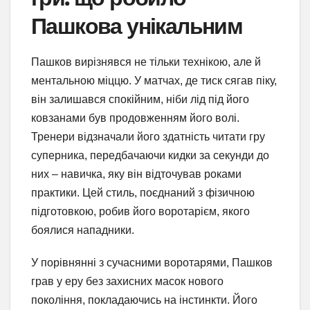
Пашкова унікальним
Пашков вирізнявся не тільки технікою, але й
ментальною міццю. У матчах, де тиск сягав піку,
він залишався спокійним, ніби лід під його
ковзанами був продовженням його волі.
Тренери відзначали його здатність читати гру
суперника, передбачаючи кидки за секунди до
них – навичка, яку він відточував роками
практики. Цей стиль, поєднаний з фізичною
підготовкою, робив його воротарієм, якого
боялися нападники.
У порівнянні з сучасними воротарями, Пашков
грав у еру без захисних масок нового
покоління, покладаючись на інстинкти. Його