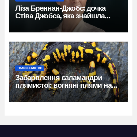
Ліза Бреннан-Джобс: дочка
Стіва Джобса, яка знайшла
власний голос
ТВАРИННИЦТВО
Забарвлення саламандри
плямистої: вогняні плями на
чорному тлі