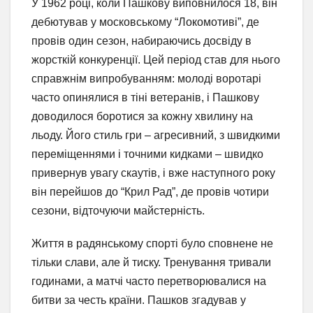
У 1962 році, коли Пашкову виповнилося 18, він
дебютував у московському “Локомотиві”, де
провів один сезон, набираючись досвіду в
жорсткій конкуренції. Цей період став для нього
справжнім випробуванням: молоді воротарі
часто опинялися в тіні ветеранів, і Пашкову
доводилося боротися за кожну хвилину на
льоду. Його стиль гри – агресивний, з швидкими
переміщеннями і точними кидками – швидко
привернув увагу скаутів, і вже наступного року
він перейшов до “Крил Рад”, де провів чотири
сезони, відточуючи майстерність.
Життя в радянському спорті було сповнене не
тільки слави, але й тиску. Тренування тривали
годинами, а матчі часто перетворювалися на
битви за честь країни. Пашков згадував у