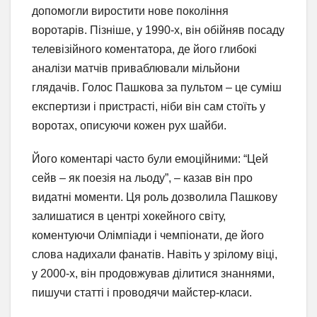
допомогли виростити нове покоління
воротарів. Пізніше, у 1990-х, він обійняв посаду
телевізійного коментатора, де його глибокі
аналізи матчів приваблювали мільйони
глядачів. Голос Пашкова за пультом – це суміш
експертизи і пристрасті, ніби він сам стоїть у
воротах, описуючи кожен рух шайби.
Його коментарі часто були емоційними: “Цей
сейв – як поезія на льоду”, – казав він про
видатні моменти. Ця роль дозволила Пашкову
залишатися в центрі хокейного світу,
коментуючи Олімпіади і чемпіонати, де його
слова надихали фанатів. Навіть у зрілому віці,
у 2000-х, він продовжував ділитися знаннями,
пишучи статті і проводячи майстер-класи.