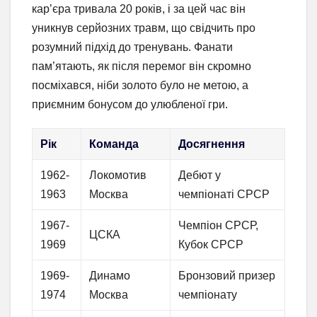
кар’єра тривала 20 років, і за цей час він
уникнув серйозних травм, що свідчить про
розумний підхід до тренувань. Фанати
пам’ятають, як після перемог він скромно
посміхався, ніби золото було не метою, а
приємним бонусом до улюбленої гри.
Рік
Команда
Досягнення
1962-
Локомотив
Дебют у
1963
Москва
чемпіонаті СРСР
1967-
Чемпіон СРСР,
ЦСКА
1969
Кубок СРСР
1969-
Динамо
Бронзовий призер
1974
Москва
чемпіонату