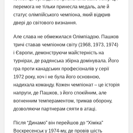
перемога не тільки принесла медаль, але й
статус олімпійського чемпіона, який відкрив
двері до світового визнання.
Але слава не обмежилася Олімпіадою. Пашков
тричі ставав чемпіоном світу (1968, 1973, 1974)
і Європи, демонструючи майстерність на
турнірах, де радянська збірна домінувала. Його
гра проти канадських професіоналів у серії
1972 року, хоч і не була його основною,
надихала команду. Кожен чемпіонат – це історія
напруги, де Пашков, з його спокійним, але
вогненним темпераментом, тримав оборону,
дозволяючи партнерам сяяти в атаці.
Після “Динамо” він перейшов до “Хіміка”
Воскресенськ у 1974-му, де провів шість