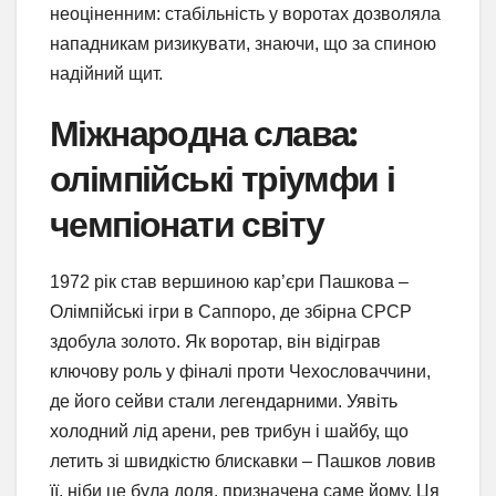
неоціненним: стабільність у воротах дозволяла
нападникам ризикувати, знаючи, що за спиною
надійний щит.
Міжнародна слава:
олімпійські тріумфи і
чемпіонати світу
1972 рік став вершиною кар’єри Пашкова –
Олімпійські ігри в Саппоро, де збірна СРСР
здобула золото. Як воротар, він відіграв
ключову роль у фіналі проти Чехословаччини,
де його сейви стали легендарними. Уявіть
холодний лід арени, рев трибун і шайбу, що
летить зі швидкістю блискавки – Пашков ловив
її, ніби це була доля, призначена саме йому. Ця