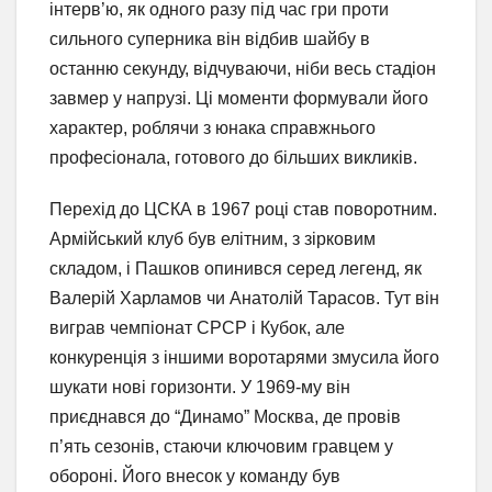
інтерв’ю, як одного разу під час гри проти
сильного суперника він відбив шайбу в
останню секунду, відчуваючи, ніби весь стадіон
завмер у напрузі. Ці моменти формували його
характер, роблячи з юнака справжнього
професіонала, готового до більших викликів.
Перехід до ЦСКА в 1967 році став поворотним.
Армійський клуб був елітним, з зірковим
складом, і Пашков опинився серед легенд, як
Валерій Харламов чи Анатолій Тарасов. Тут він
виграв чемпіонат СРСР і Кубок, але
конкуренція з іншими воротарями змусила його
шукати нові горизонти. У 1969-му він
приєднався до “Динамо” Москва, де провів
п’ять сезонів, стаючи ключовим гравцем у
обороні. Його внесок у команду був