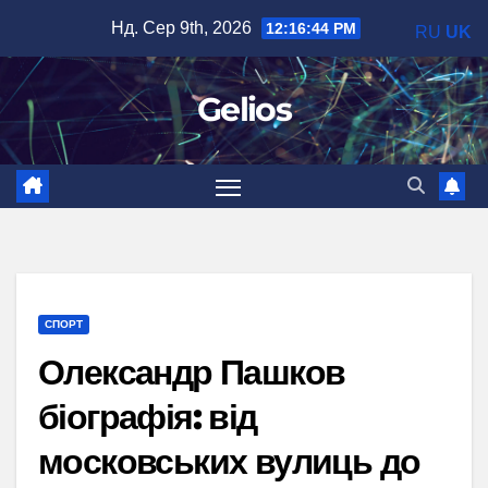
Перейти
Нд. Сер 9th, 2026
12:16:46 PM
RU
UK
до
вмісту
Gelios
СПОРТ
Олександр Пашков
біографія: від
московських вулиць до