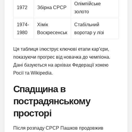
Олімпійське
1972
Збірна СРСР
золото
1974-
Хімік
Стабільний
1980
Воскресенськ
воротар у лізі
Ця таблиця ілюструє ключові етапи кар’єри,
показуючи прогрес від новачка до чемпіона.
Дані базуються на архівах Федерації хокею
Росії та Wikipedia.
Спадщина в
пострадянському
просторі
Після розпаду СРСР Пашков продовжив