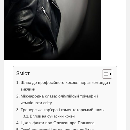
Зміст
Шлях до професійного хокею: перші команди і
виклики
Міжнародна слава: олімпійські тріумфи і
чемпіонати світу
Тренерська кар’єра і коментаторський шлях
Вплив на сучасний хокей
Цікаві факти про Олександра Пашкова
Особисті якості і стиль гри: що робило