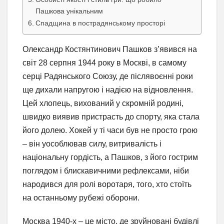
Пашкова унікальним
Спадщина в пострадянському просторі
Олександр Костянтинович Пашков з’явився на
світ 28 серпня 1944 року в Москві, в самому
серці Радянського Союзу, де післявоєнні роки
ще дихали напругою і надією на відновлення.
Цей хлопець, вихований у скромній родині,
швидко виявив пристрасть до спорту, яка стала
його долею. Хокей у ті часи був не просто грою
– він уособлював силу, витривалість і
національну гордість, а Пашков, з його гострим
поглядом і блискавичними рефлексами, ніби
народився для ролі воротаря, того, хто стоїть
на останньому рубежі оборони.
Москва 1940-х – це місто, де зруйновані будівлі