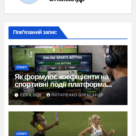
Пов’язаний запис
СПОРТ
Як формуює коефіцієнти на
спортивні події платформа
Stawki bet
СЕР 5, 2026
ПОТАПЕНКО ОЛЕКСАНДР
СПОРТ