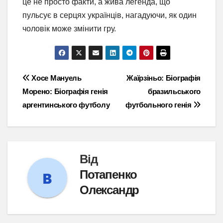
це не просто факти, а жива легенда, що
пульсує в серцях українців, нагадуючи, як один
чоловік може змінити гру.
Навігація
Хосе Мануель
Жаїрзіньо: Біографія
Морено: Біографія генія
бразильського
записів
аргентинського футболу
футбольного генія
Від
Потапенко
Олександр