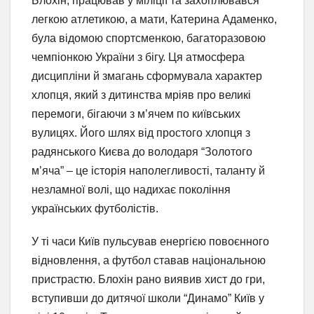
Блохін, працював у міліції та захоплювався
легкою атлетикою, а мати, Катерина Адаменко,
була відомою спортсменкою, багаторазовою
чемпіонкою України з бігу. Ця атмосфера
дисципліни й змагань сформувала характер
хлопця, який з дитинства мріяв про великі
перемоги, бігаючи з м’ячем по київських
вулицях. Його шлях від простого хлопця з
радянського Києва до володаря “Золотого
м’яча” – це історія наполегливості, таланту й
незламної волі, що надихає покоління
українських футболістів.
У ті часи Київ пульсував енергією повоєнного
відновлення, а футбол ставав національною
пристрастю. Блохін рано виявив хист до гри,
вступивши до дитячої школи “Динамо” Київ у