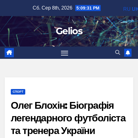
Перейти
Сб. Сер 8th, 2026
5:09:32 PM
RU
U
до
вмісту
Gelios
СПОРТ
Олег Блохін: Біографія
легендарного футболіста
та тренера України