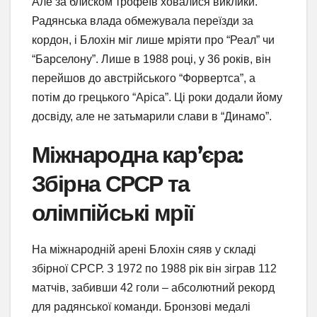
Але за блиском трофеїв ховалися виклики.
Радянська влада обмежувала переїзди за
кордон, і Блохін міг лише мріяти про “Реал” чи
“Барселону”. Лише в 1988 році, у 36 років, він
перейшов до австрійського “Форвертса”, а
потім до грецького “Аріса”. Ці роки додали йому
досвіду, але не затьмарили слави в “Динамо”.
Міжнародна кар’єра:
Збірна СРСР та
олімпійські мрії
На міжнародній арені Блохін сяяв у складі
збірної СРСР. З 1972 по 1988 рік він зіграв 112
матчів, забивши 42 голи – абсолютний рекорд
для радянської команди. Бронзові медалі