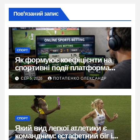
Пов’язаний запис
СПОРТ
Як формуює коефіцієнти на
спортивні події платформа
Stawki bet
СЕР 5, 2026
ПОТАПЕНКО ОЛЕКСАНДР
СПОРТ
Який вид легкої атлетики є
командним: естафетний біг і