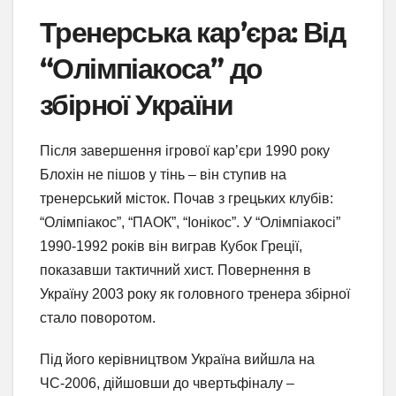
Тренерська кар’єра: Від
“Олімпіакоса” до
збірної України
Після завершення ігрової кар’єри 1990 року
Блохін не пішов у тінь – він ступив на
тренерський місток. Почав з грецьких клубів:
“Олімпіакос”, “ПАОК”, “Іонікос”. У “Олімпіакосі”
1990-1992 років він виграв Кубок Греції,
показавши тактичний хист. Повернення в
Україну 2003 року як головного тренера збірної
стало поворотом.
Під його керівництвом Україна вийшла на
ЧС-2006, дійшовши до чвертьфіналу –