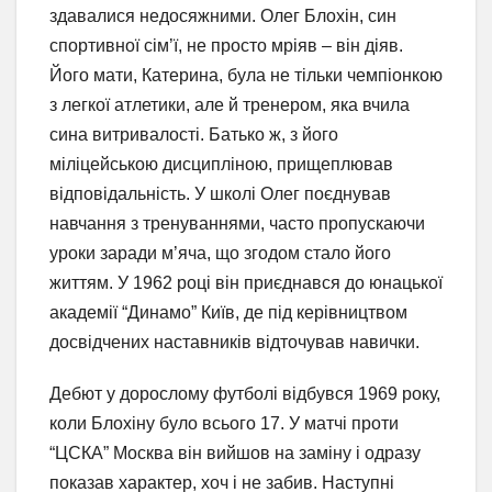
здавалися недосяжними. Олег Блохін, син
спортивної сім’ї, не просто мріяв – він діяв.
Його мати, Катерина, була не тільки чемпіонкою
з легкої атлетики, але й тренером, яка вчила
сина витривалості. Батько ж, з його
міліцейською дисципліною, прищеплював
відповідальність. У школі Олег поєднував
навчання з тренуваннями, часто пропускаючи
уроки заради м’яча, що згодом стало його
життям. У 1962 році він приєднався до юнацької
академії “Динамо” Київ, де під керівництвом
досвідчених наставників відточував навички.
Дебют у дорослому футболі відбувся 1969 року,
коли Блохіну було всього 17. У матчі проти
“ЦСКА” Москва він вийшов на заміну і одразу
показав характер, хоч і не забив. Наступні