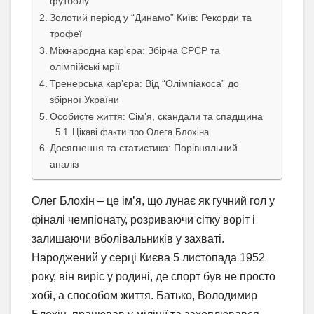
футболу
Золотий період у “Динамо” Київ: Рекорди та
трофеї
Міжнародна кар’єра: Збірна СРСР та
олімпійські мрії
Тренерська кар’єра: Від “Олімпіакоса” до
збірної України
Особисте життя: Сім’я, скандали та спадщина
Цікаві факти про Олега Блохіна
Досягнення та статистика: Порівняльний
аналіз
Олег Блохін – це ім’я, що лунає як гучний гол у
фіналі чемпіонату, розриваючи сітку воріт і
залишаючи вболівальників у захваті.
Народжений у серці Києва 5 листопада 1952
року, він виріс у родині, де спорт був не просто
хобі, а способом життя. Батько, Володимир