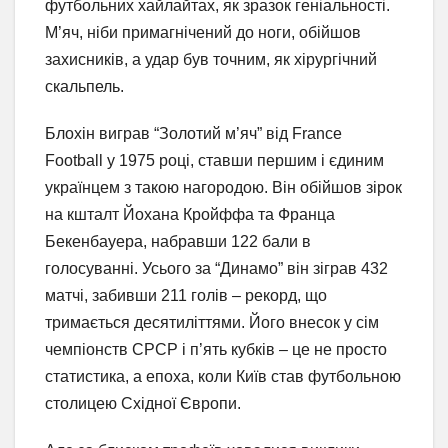
футбольних хайлайтах, як зразок геніальності.
М’яч, ніби примагнічений до ноги, обійшов
захисників, а удар був точним, як хірургічний
скальпель.
Блохін виграв “Золотий м’яч” від France
Football у 1975 році, ставши першим і єдиним
українцем з такою нагородою. Він обійшов зірок
на кшталт Йохана Кройффа та Франца
Бекенбауера, набравши 122 бали в
голосуванні. Усього за “Динамо” він зіграв 432
матчі, забивши 211 голів – рекорд, що
тримається десятиліттями. Його внесок у сім
чемпіонств СРСР і п’ять кубків – це не просто
статистика, а епоха, коли Київ став футбольною
столицею Східної Європи.