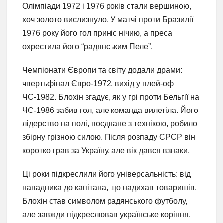
Олімпіади 1972 і 1976 років стали вершиною,
хоч золото вислизнуло. У матчі проти Бразилії
1976 року його гол приніс нічию, а преса
охрестила його “радянським Пеле”.
Чемпіонати Європи та світу додали драми:
чвертьфінал Євро-1972, вихід у плей-оф
ЧС-1982. Блохін згадує, як у грі проти Бельгії на
ЧС-1986 забив гол, але команда вилетіла. Його
лідерство на полі, поєднане з технікою, робило
збірну грізною силою. Після розпаду СРСР він
коротко грав за Україну, але вік дався взнаки.
Ці роки підкреслили його універсальність: від
нападника до капітана, що надихав товаришів.
Блохін став символом радянського футболу,
але завжди підкреслював українське коріння.