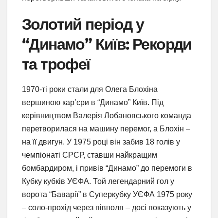
Золотий період у
“Динамо” Київ: Рекорди
та трофеї
1970-ті роки стали для Олега Блохіна
вершиною кар’єри в “Динамо” Київ. Під
керівництвом Валерія Лобановського команда
перетворилася на машину перемог, а Блохін –
на її двигун. У 1975 році він забив 18 голів у
чемпіонаті СРСР, ставши найкращим
бомбардиром, і привів “Динамо” до перемоги в
Кубку кубків УЄФА. Той легендарний гол у
ворота “Баварії” в Суперкубку УЄФА 1975 року
– соло-прохід через півполя – досі показують у