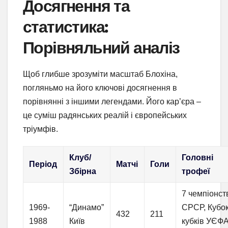
Досягнення та
статистика:
Порівняльний аналіз
Щоб глибше зрозуміти масштаб Блохіна,
погляньмо на його ключові досягнення в
порівнянні з іншими легендами. Його кар’єра –
це суміш радянських реалій і європейських
тріумфів.
Клуб/
Головні
Період
Матчі
Голи
Збірна
трофеї
7 чемпіонст
1969-
“Динамо”
СРСР, Кубо
432
211
1988
Київ
кубків УЄФ