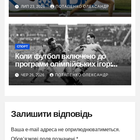
його сила
ЛИП 23, 2026
ПОТАПЕНКО ОЛЕКСАНДР
СПОРТ
Коли футбол включено до
програми олімпійських ігор:
повна історія від 1900 року
ЧЕР 26, 2026
ПОТАПЕНКО ОЛЕКСАНДР
Залишити відповідь
Ваша e-mail адреса не оприлюднюватиметься.
Обов’язкові поля позначені
*