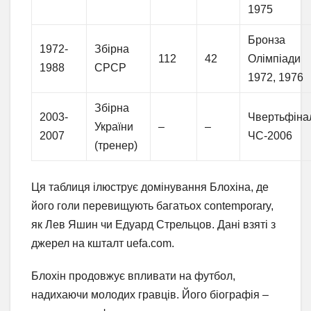
1975
Бронза
1972-
Збірна
112
42
Олімпіади
1988
СРСР
1972, 1976
Збірна
2003-
Чвертьфіна
України
–
–
2007
ЧС-2006
(тренер)
Ця таблиця ілюструє домінування Блохіна, де
його голи перевищують багатьох contemporary,
як Лев Яшин чи Едуард Стрельцов. Дані взяті з
джерел на кшталт uefa.com.
Блохін продовжує впливати на футбол,
надихаючи молодих гравців. Його біографія –