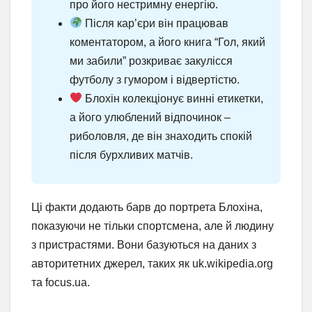
про його нестримну енергію.
Після кар’єри він працював
коментатором, а його книга “Гол, який
ми забили” розкриває закулісся
футболу з гумором і відвертістю.
Блохін колекціонує винні етикетки,
а його улюблений відпочинок –
риболовля, де він знаходить спокій
після бурхливих матчів.
Ці факти додають барв до портрета Блохіна,
показуючи не тільки спортсмена, але й людину
з пристрастями. Вони базуються на даних з
авторитетних джерел, таких як uk.wikipedia.org
та focus.ua.