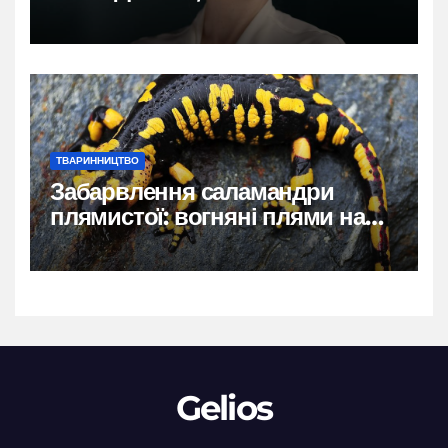
власний голос
ТВАРИННИЦТВО
Забарвлення саламандри
плямистої: вогняні плями на
чорному тлі
Gelios