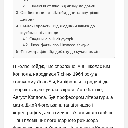
Еволюція стилю: Від екшну до драми
Особисте життя: Шлюби, діти та внутрішні
демони
Сучасні проекти: Від Людини-Павука до
футбольної легенди
Спадщина в кіноіндустрії
Цікаві факти про Ніколаса Кейджа
Фільмографія: Від дебюту до сучасних хітів
Ніколас Кейдж, чиє справжнє ім’я Ніколас Кім
Коппола, народився 7 січня 1964 року в
сонячному Лонг-Біч, Каліфорнія, в родині, де
творчість пульсувала в крові. Його батько,
Август Коппола, був професором літератури, а
мати, Джой Фогельзанг, танцівницею і
хореографом, але сімейні зв’язки йшли глибше
– він племінник легендарного режисера