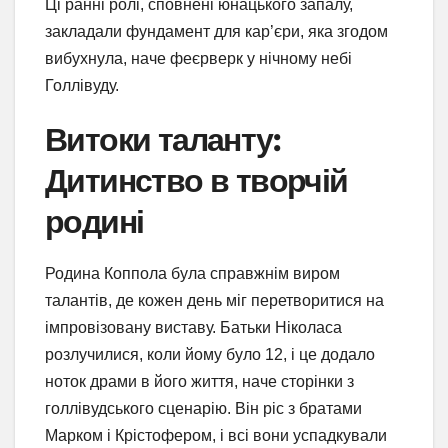
Ці ранні ролі, сповнені юнацького запалу,
закладали фундамент для кар’єри, яка згодом
вибухнула, наче феєрверк у нічному небі
Голлівуду.
Витоки таланту:
Дитинство в творчій
родині
Родина Коппола була справжнім виром
талантів, де кожен день міг перетворитися на
імпровізовану виставу. Батьки Ніколаса
розлучилися, коли йому було 12, і це додало
ноток драми в його життя, наче сторінки з
голлівудського сценарію. Він ріс з братами
Марком і Крістофером, і всі вони успадкували