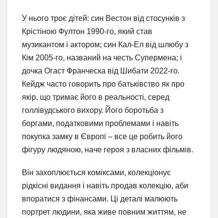
У нього троє дітей: син Вестон від стосунків з
Крістіною Фултон 1990-го, який став
музикантом і актором; син Кал-Ел від шлюбу з
Кім 2005-го, названий на честь Супермена; і
дочка Огаст Франческа від Шибати 2022-го.
Кейдж часто говорить про батьківство як про
якір, що тримає його в реальності, серед
голлівудського вихору. Його боротьба з
боргами, податковими проблемами і навіть
покупка замку в Європі – все це робить його
фігуру людяною, наче героя з власних фільмів.
Він захоплюється коміксами, колекціонує
рідкісні видання і навіть продав колекцію, аби
впоратися з фінансами. Ці деталі малюють
портрет людини, яка живе повним життям, не