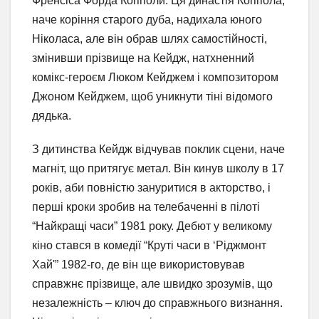
Френсіса Форда Копполи. Ця династія Коппола,
наче коріння старого дуба, надихала юного
Ніколаса, але він обрав шлях самостійності,
змінивши прізвище на Кейдж, натхненний
комікс-героєм Люком Кейджем і композитором
Джоном Кейджем, щоб уникнути тіні відомого
дядька.
З дитинства Кейдж відчував поклик сцени, наче
магніт, що притягує метал. Він кинув школу в 17
років, аби повністю зануритися в акторство, і
перші кроки зробив на телебаченні в пілоті
“Найкращі часи” 1981 року. Дебют у великому
кіно стався в комедії “Круті часи в ‘Ріджмонт
Хай'” 1982-го, де він ще використовував
справжнє прізвище, але швидко зрозумів, що
незалежність – ключ до справжнього визнання.