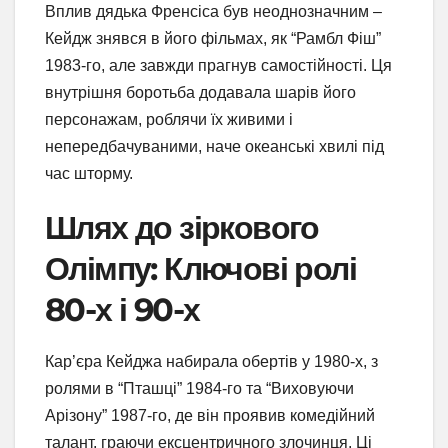
Вплив дядька Френсіса був неоднозначним –
Кейдж знявся в його фільмах, як “Рамбл Фіш”
1983-го, але завжди прагнув самостійності. Ця
внутрішня боротьба додавала шарів його
персонажам, роблячи їх живими і
непередбачуваними, наче океанські хвилі під
час шторму.
Шлях до зіркового
Олімпу: Ключові ролі
80-х і 90-х
Кар’єра Кейджа набирала обертів у 1980-х, з
ролями в “Пташці” 1984-го та “Виховуючи
Арізону” 1987-го, де він проявив комедійний
талант, граючи ексцентричного злочинця. Ці