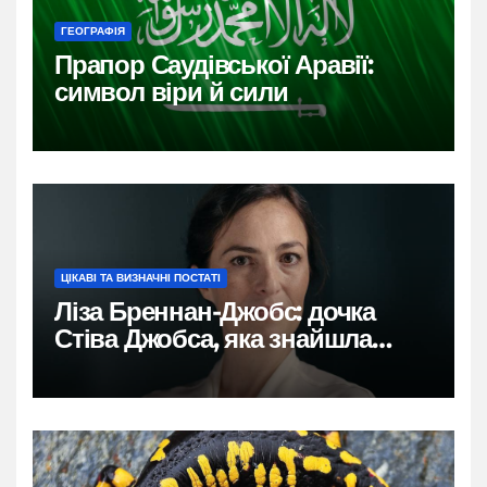
ГЕОГРАФІЯ
Прапор Саудівської Аравії:
символ віри й сили
ЦІКАВІ ТА ВИЗНАЧНІ ПОСТАТІ
Ліза Бреннан-Джобс: дочка
Стіва Джобса, яка знайшла
власний голос