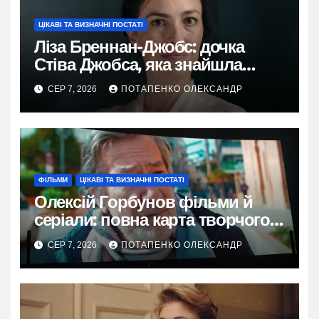
ЦІКАВІ ТА ВИЗНАЧНІ ПОСТАТІ
Ліза Бреннан-Джобс: дочка
Стіва Джобса, яка знайшла
власний голос
СЕР 7, 2026
ПОТАПЕНКО ОЛЕКСАНДР
ФІЛЬМИ
ЦІКАВІ ТА ВИЗНАЧНІ ПОСТАТІ
Олексій Горбунов фільми й
серіали: повна карта творчого
шляху
СЕР 7, 2026
ПОТАПЕНКО ОЛЕКСАНДР