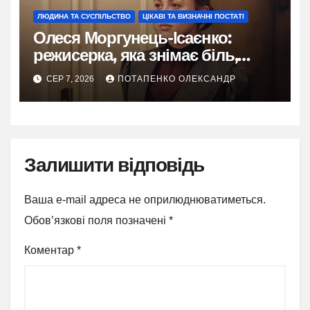
ЛЮДИНА ТА СУСПІЛЬСТВО
ЦІКАВІ ТА ВИЗНАЧНІ ПОСТАТІ
Олеся Моргунець-Ісаєнко:
режисерка, яка знімає біль,
пам’ять і надію України
СЕР 7, 2026
ПОТАПЕНКО ОЛЕКСАНДР
Залишити відповідь
Ваша e-mail адреса не оприлюднюватиметься.
Обов’язкові поля позначені
*
Коментар
*