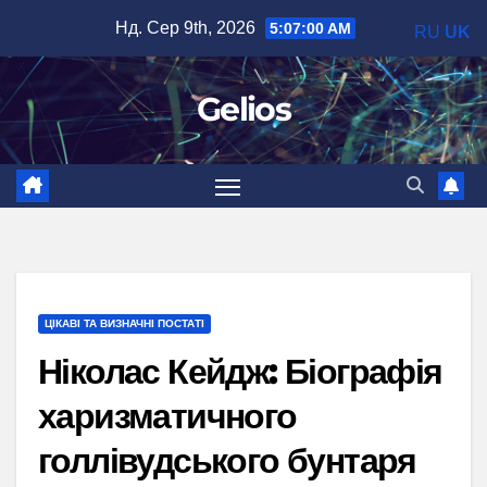
Перейти
Нд. Сер 9th, 2026
5:07:01 AM
RU
UK
до
вмісту
Gelios
ЦІКАВІ ТА ВИЗНАЧНІ ПОСТАТІ
Ніколас Кейдж: Біографія
харизматичного
голлівудського бунтаря