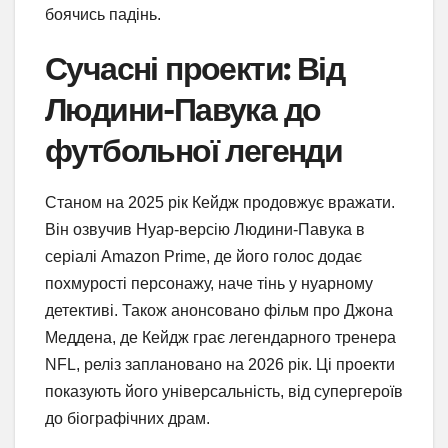
боячись падінь.
Сучасні проекти: Від
Людини-Павука до
футбольної легенди
Станом на 2025 рік Кейдж продовжує вражати.
Він озвучив Нуар-версію Людини-Павука в
серіалі Amazon Prime, де його голос додає
похмурості персонажу, наче тінь у нуарному
детективі. Також анонсовано фільм про Джона
Меддена, де Кейдж грає легендарного тренера
NFL, реліз заплановано на 2026 рік. Ці проекти
показують його універсальність, від супергероїв
до біографічних драм.