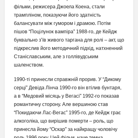
фільми, режисера Джоела Коена, стали
трампліном, показуючи його здатність
балансувати між гумором і драмою. Потім
пішов “Поцілунок вампіра” 1988-го, де Кейдж
буквально з’їв живого таргана для ролі – акт, що
підкреслив його методичний підхід, натхненний
Станіславським, але з голлівудським
шаленством.
1990-ті принесли справжній прорив. У “Дикому
серці” Девіда Лінча 1990-го він втілив бунтаря,
а в “Медовий місяць у Вегасі” 1992-го показав
романтичну сторону. Але вершиною став
“Покидаючи Лас-Вегас” 1995-го, де Кейдж грає
алкоголіка, що вирішив померти – роль, що
принесла йому “Оскар” за найкращу чоловічу
роль 1996 року. Цей фільм, наче темна