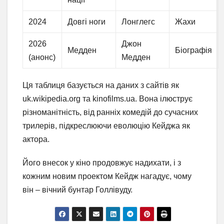
2024
Довгі ноги
Лонглегс
Жахи
2026
Джон
Медден
Біографія
(анонс)
Медден
Ця таблиця базується на даних з сайтів як
uk.wikipedia.org та kinofilms.ua. Вона ілюструє
різноманітність, від ранніх комедій до сучасних
трилерів, підкреслюючи еволюцію Кейджа як
актора.
Його внесок у кіно продовжує надихати, і з
кожним новим проектом Кейдж нагадує, чому
він – вічний бунтар Голлівуду.