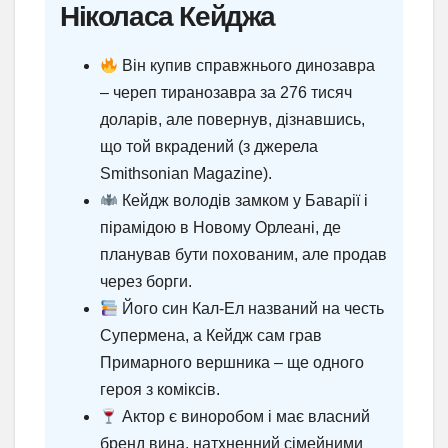
Ніколаса Кейджа
Він купив справжнього динозавра
– череп тиранозавра за 276 тисяч
доларів, але повернув, дізнавшись,
що той вкрадений (з джерела
Smithsonian Magazine).
Кейдж володів замком у Баварії і
пірамідою в Новому Орлеані, де
планував бути похованим, але продав
через борги.
Його син Кал-Ел названий на честь
Супермена, а Кейдж сам грав
Примарного вершника – ще одного
героя з коміксів.
Актор є виноробом і має власний
бренд вина, натхненний сімейними