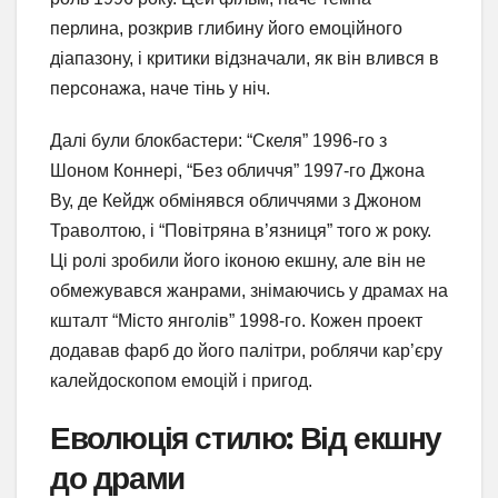
перлина, розкрив глибину його емоційного
діапазону, і критики відзначали, як він влився в
персонажа, наче тінь у ніч.
Далі були блокбастери: “Скеля” 1996-го з
Шоном Коннері, “Без обличчя” 1997-го Джона
Ву, де Кейдж обмінявся обличчями з Джоном
Траволтою, і “Повітряна в’язниця” того ж року.
Ці ролі зробили його іконою екшну, але він не
обмежувався жанрами, знімаючись у драмах на
кшталт “Місто янголів” 1998-го. Кожен проект
додавав фарб до його палітри, роблячи кар’єру
калейдоскопом емоцій і пригод.
Еволюція стилю: Від екшну
до драми