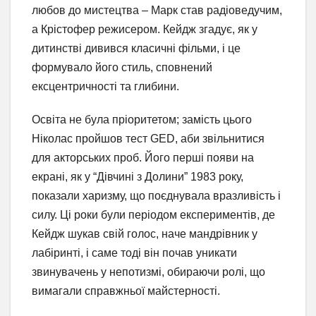
любов до мистецтва – Марк став радіоведучим,
а Крістофер режисером. Кейдж згадує, як у
дитинстві дивився класичні фільми, і це
формувало його стиль, сповнений
ексцентричності та глибини.
Освіта не була пріоритетом; замість цього
Ніколас пройшов тест GED, аби звільнитися
для акторських проб. Його перші появи на
екрані, як у “Дівчині з Долини” 1983 року,
показали харизму, що поєднувала вразливість і
силу. Ці роки були періодом експериментів, де
Кейдж шукав свій голос, наче мандрівник у
лабіринті, і саме тоді він почав уникати
звинувачень у непотизмі, обираючи ролі, що
вимагали справжньої майстерності.