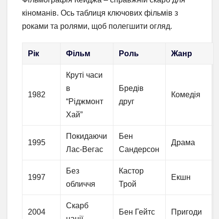
кіноманів. Ось таблиця ключових фільмів з
роками та ролями, щоб полегшити огляд.
Рік
Фільм
Роль
Жанр
Круті часи
в
Бредів
1982
Комедія
“Ріджмонт
друг
Хай”
Покидаючи
Бен
1995
Драма
Лас-Вегас
Сандерсон
Без
Кастор
1997
Екшн
обличчя
Трой
Скарб
2004
Бен Гейтс
Пригоди
нації