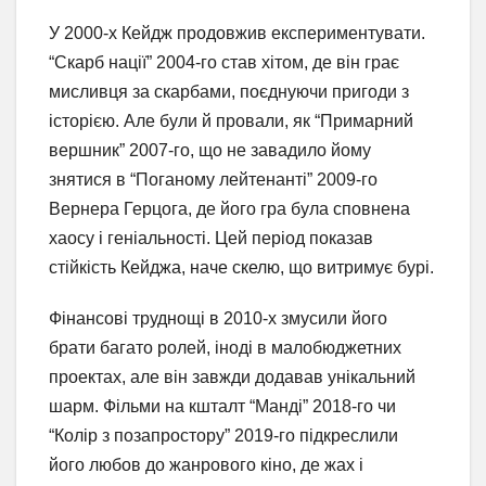
У 2000-х Кейдж продовжив експериментувати.
“Скарб нації” 2004-го став хітом, де він грає
мисливця за скарбами, поєднуючи пригоди з
історією. Але були й провали, як “Примарний
вершник” 2007-го, що не завадило йому
знятися в “Поганому лейтенанті” 2009-го
Вернера Герцога, де його гра була сповнена
хаосу і геніальності. Цей період показав
стійкість Кейджа, наче скелю, що витримує бурі.
Фінансові труднощі в 2010-х змусили його
брати багато ролей, іноді в малобюджетних
проектах, але він завжди додавав унікальний
шарм. Фільми на кшталт “Манді” 2018-го чи
“Колір з позапростору” 2019-го підкреслили
його любов до жанрового кіно, де жах і