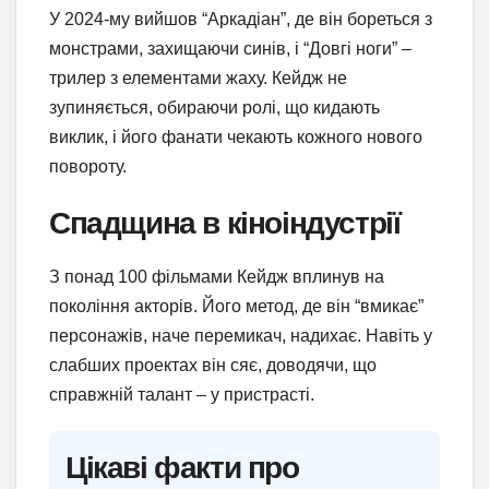
У 2024-му вийшов “Аркадіан”, де він бореться з
монстрами, захищаючи синів, і “Довгі ноги” –
трилер з елементами жаху. Кейдж не
зупиняється, обираючи ролі, що кидають
виклик, і його фанати чекають кожного нового
повороту.
Спадщина в кіноіндустрії
З понад 100 фільмами Кейдж вплинув на
покоління акторів. Його метод, де він “вмикає”
персонажів, наче перемикач, надихає. Навіть у
слабших проектах він сяє, доводячи, що
справжній талант – у пристрасті.
Цікаві факти про