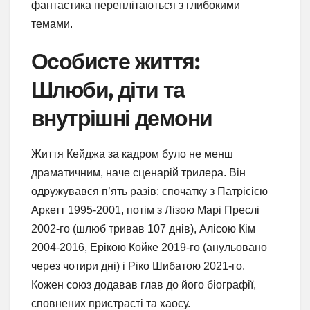
фантастика переплітаються з глибокими
темами.
Особисте життя:
Шлюби, діти та
внутрішні демони
Життя Кейджа за кадром було не менш
драматичним, наче сценарій трилера. Він
одружувався п’ять разів: спочатку з Патрісією
Аркетт 1995-2001, потім з Лізою Марі Преслі
2002-го (шлюб тривав 107 днів), Алісою Кім
2004-2016, Ерікою Койке 2019-го (анульовано
через чотири дні) і Ріко Шибатою 2021-го.
Кожен союз додавав глав до його біографії,
сповнених пристрасті та хаосу.