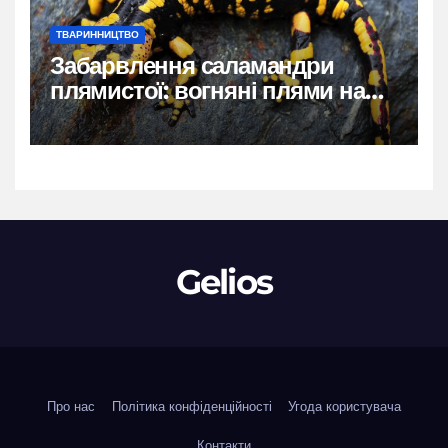
ТВАРИННИЦТВО
Забарвлення саламандри
плямистої: вогняні плями на
чорному тлі
Gelios
Про нас
Політика конфіденційності
Угода користувача
Контакти