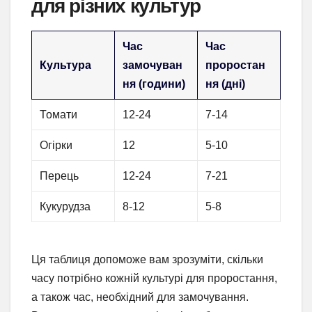
для різних культур
Час
Час
Культура
замочуван
проростан
ня (години)
ня (дні)
Томати
12-24
7-14
Огірки
12
5-10
Перець
12-24
7-21
Кукурудза
8-12
5-8
Ця таблиця допоможе вам зрозуміти, скільки
часу потрібно кожній культурі для проростання,
а також час, необхідний для замочування.