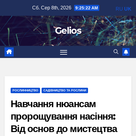
Перейти
Сб. Сер 8th, 2026
9:25:23 AM
RU
UK
до
вмісту
Gelios
РОСЛИННИЦТВО
САДІВНИЦТВО ТА РОСЛИНИ
Навчання нюансам
пророщування насіння:
Від основ до мистецтва