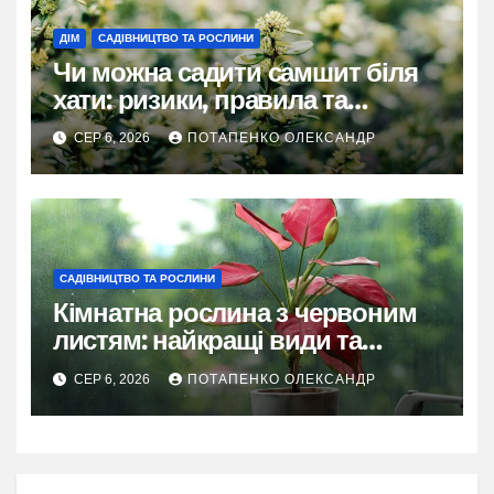
ДІМ
САДІВНИЦТВО ТА РОСЛИНИ
Чи можна садити самшит біля
хати: ризики, правила та
практичні рішення
СЕР 6, 2026
ПОТАПЕНКО ОЛЕКСАНДР
САДІВНИЦТВО ТА РОСЛИНИ
Кімнатна рослина з червоним
листям: найкращі види та
секрети догляду
СЕР 6, 2026
ПОТАПЕНКО ОЛЕКСАНДР