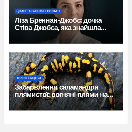
ЦІКАВІ ТА ВИЗНАЧНІ ПОСТАТІ
Ліза Бреннан-Джобс: дочка
Стіва Джобса, яка знайшла
власний голос
ТВАРИННИЦТВО
Забарвлення саламандри
плямистої: вогняні плями на
чорному тлі