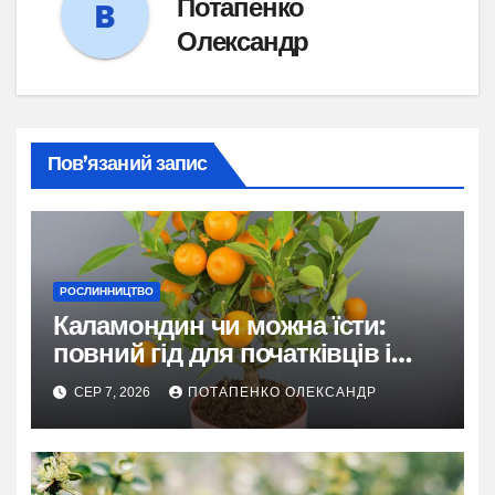
Потапенко
Олександр
Пов’язаний запис
РОСЛИННИЦТВО
Каламондин чи можна їсти:
повний гід для початківців і
досвідчених
СЕР 7, 2026
ПОТАПЕНКО ОЛЕКСАНДР