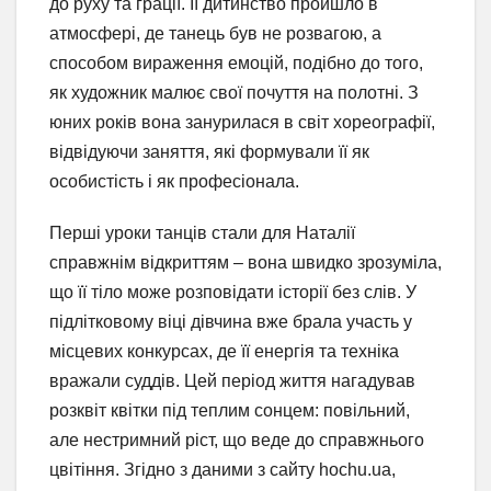
до руху та грації. Її дитинство пройшло в
атмосфері, де танець був не розвагою, а
способом вираження емоцій, подібно до того,
як художник малює свої почуття на полотні. З
юних років вона занурилася в світ хореографії,
відвідуючи заняття, які формували її як
особистість і як професіонала.
Перші уроки танців стали для Наталії
справжнім відкриттям – вона швидко зрозуміла,
що її тіло може розповідати історії без слів. У
підлітковому віці дівчина вже брала участь у
місцевих конкурсах, де її енергія та техніка
вражали суддів. Цей період життя нагадував
розквіт квітки під теплим сонцем: повільний,
але нестримний ріст, що веде до справжнього
цвітіння. Згідно з даними з сайту hochu.ua,