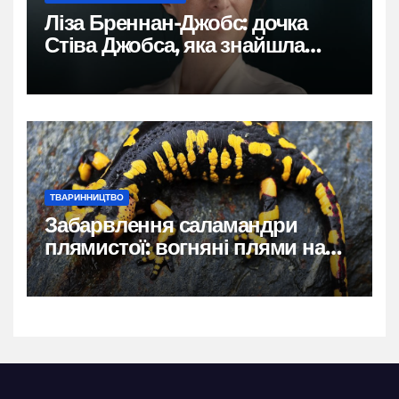
Ліза Бреннан-Джобс: дочка
Стіва Джобса, яка знайшла
власний голос
ТВАРИННИЦТВО
Забарвлення саламандри
плямистої: вогняні плями на
чорному тлі