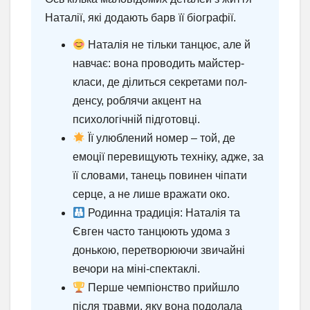
Наталії, які додають барв її біографії.
Наталія не тільки танцює, але й
навчає: вона проводить майстер-
класи, де ділиться секретами пол-
денсу, роблячи акцент на
психологічній підготовці.
Її улюблений номер – той, де
емоції перевищують техніку, адже, за
її словами, танець повинен чіпати
серце, а не лише вражати око.
Родинна традиція: Наталія та
Євген часто танцюють удома з
донькою, перетворюючи звичайні
вечори на міні-спектаклі.
Перше чемпіонство прийшло
після травми, яку вона подолала