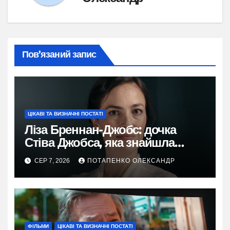
Пов’язаний запис
ЦІКАВІ ТА ВИЗНАЧНІ ПОСТАТІ
Ліза Бреннан-Джобс: дочка
Стіва Джобса, яка знайшла
власний голос
СЕР 7, 2026
ПОТАПЕНКО ОЛЕКСАНДР
ФІЛЬМИ
ЦІКАВІ ТА ВИЗНАЧНІ ПОСТАТІ