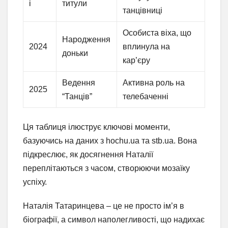
і
титули
танцівниці
Особиста віха, що
Народження
2024
вплинула на
доньки
кар’єру
Ведення
Активна роль на
2025
“Танців”
телебаченні
Ця таблиця ілюструє ключові моменти,
базуючись на даних з hochu.ua та stb.ua. Вона
підкреслює, як досягнення Наталії
переплітаються з часом, створюючи мозаїку
успіху.
Наталія Татаринцева – це не просто ім’я в
біографії, а символ наполегливості, що надихає