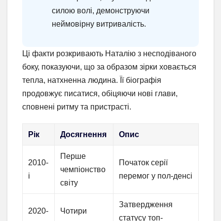
силою волі, демонструючи
неймовірну витривалість.
Ці факти розкривають Наталію з несподіваного
боку, показуючи, що за образом зірки ховається
тепла, натхненна людина. Її біографія
продовжує писатися, обіцяючи нові глави,
сповнені ритму та пристрасті.
Рік
Досягнення
Опис
Перше
2010-
Початок серії
чемпіонство
і
перемог у пол-денсі
світу
Затвердження
2020-
Чотири
статусу топ-