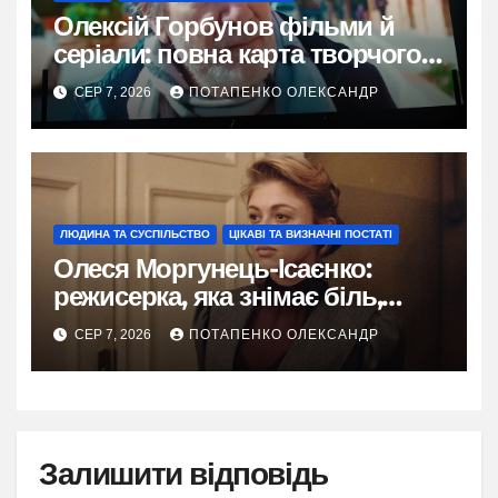
Олексій Горбунов фільми й
серіали: повна карта творчого
шляху
СЕР 7, 2026
ПОТАПЕНКО ОЛЕКСАНДР
ЛЮДИНА ТА СУСПІЛЬСТВО
ЦІКАВІ ТА ВИЗНАЧНІ ПОСТАТІ
Олеся Моргунець-Ісаєнко:
режисерка, яка знімає біль,
пам’ять і надію України
СЕР 7, 2026
ПОТАПЕНКО ОЛЕКСАНДР
Залишити відповідь