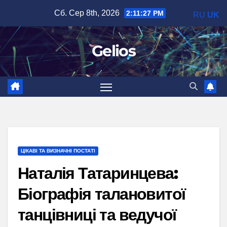
Перейти
Сб. Сер 8th, 2026
2:11:29 PM
RU
UK
до
вмісту
Gelios
ЦІКАВІ ТА ВИЗНАЧНІ ПОСТАТІ
Наталія Татаринцева:
Біографія талановитої
танцівниці та ведучої