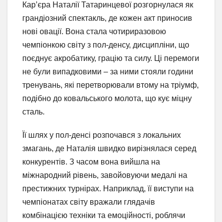
Кар’єра Наталії Татаринцевої розгорнулася як
грандіозний спектакль, де кожен акт приносив
нові овації. Вона стала чотириразовою
чемпіонкою світу з пол-денсу, дисципліни, що
поєднує акробатику, грацію та силу. Ці перемоги
не були випадковими – за ними стояли години
тренувань, які перетворювали втому на тріумф,
подібно до ковальського молота, що кує міцну
сталь.
Її шлях у пол-денсі розпочався з локальних
змагань, де Наталія швидко вирізнялася серед
конкурентів. З часом вона вийшла на
міжнародний рівень, завойовуючи медалі на
престижних турнірах. Наприклад, її виступи на
чемпіонатах світу вражали глядачів
комбінацією техніки та емоційності, роблячи