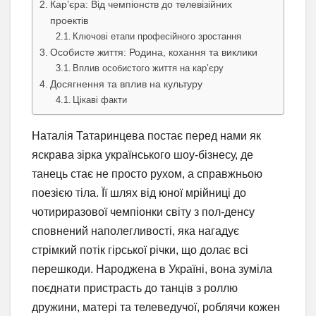
Кар’єра: Від чемпіонств до телевізійних
проектів
Ключові етапи професійного зростання
Особисте життя: Родина, кохання та виклики
Вплив особистого життя на кар’єру
Досягнення та вплив на культуру
Цікаві факти
Наталія Татаринцева постає перед нами як
яскрава зірка українського шоу-бізнесу, де
танець стає не просто рухом, а справжньою
поезією тіла. Її шлях від юної мрійниці до
чотириразової чемпіонки світу з пол-денсу
сповнений наполегливості, яка нагадує
стрімкий потік гірської річки, що долає всі
перешкоди. Народжена в Україні, вона зуміла
поєднати пристрасть до танців з роллю
дружини, матері та телеведучої, роблячи кожен