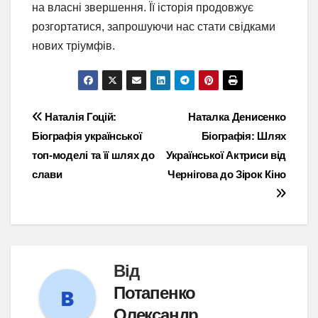
на власні звершення. Її історія продовжує
розгортатися, запрошуючи нас стати свідками
нових тріумфів.
Навігація
Наталія Гоцій:
Наталка Денисенко
Біографія української
Біографія: Шлях
записів
топ-моделі та її шлях до
Української Актриси від
слави
Чернігова до Зірок Кіно
Від
Потапенко
Олександр