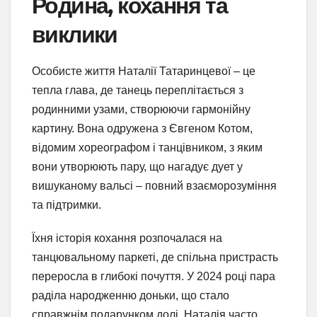
Родина, кохання та
виклики
Особисте життя Наталії Татаринцевої – це
тепла глава, де танець переплітається з
родинними узами, створюючи гармонійну
картину. Вона одружена з Євгеном Котом,
відомим хореографом і танцівником, з яким
вони утворюють пару, що нагадує дует у
вишуканому вальсі – повний взаєморозуміння
та підтримки.
Їхня історія кохання розпочалася на
танцювальному паркеті, де спільна пристрасть
переросла в глибокі почуття. У 2024 році пара
раділа народженню доньки, що стало
справжнім подарунком долі. Наталія часто