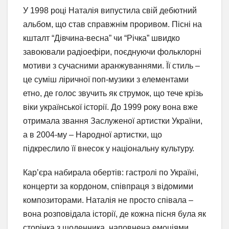
У 1998 році Наталія випустила свій дебютний
альбом, що став справжнім проривом. Пісні на
кшталт “Дівчина-весна” чи “Річка” швидко
завоювали радіоефіри, поєднуючи фольклорні
мотиви з сучасними аранжуваннями. Її стиль –
це суміш ліричної поп-музики з елементами
етно, де голос звучить як струмок, що тече крізь
віки української історії. До 1999 року вона вже
отримала звання Заслуженої артистки України,
а в 2004-му – Народної артистки, що
підкреслило її внесок у національну культуру.
Кар’єра набирала обертів: гастролі по Україні,
концерти за кордоном, співпраця з відомими
композиторами. Наталія не просто співала –
вона розповідала історії, де кожна пісня була як
сторінка з щоденника, наповнена емоціями