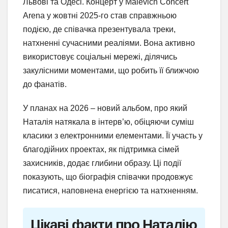
Львові та Одесі. Концерт у Malevich Concert
Arena у жовтні 2025-го став справжньою
подією, де співачка презентувала треки,
натхненні сучасними реаліями. Вона активно
використовує соціальні мережі, ділячись
закулісними моментами, що робить її ближчою
до фанатів.
У планах на 2026 – новий альбом, про який
Наталія натякала в інтерв’ю, обіцяючи суміш
класики з електронними елементами. Її участь у
благодійних проектах, як підтримка сімей
захисників, додає глибини образу. Ці події
показують, що біографія співачки продовжує
писатися, наповнена енергією та натхненням.
Цікаві факти про Наталію