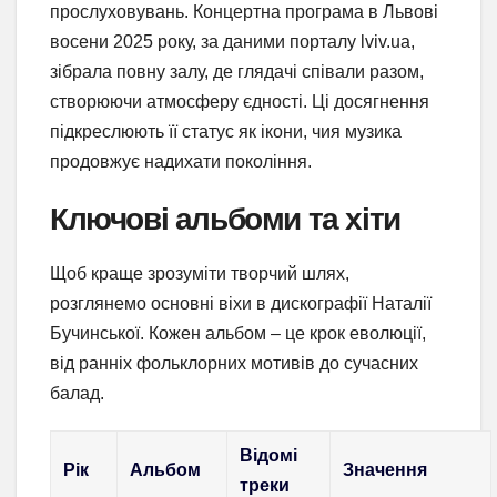
прослуховувань. Концертна програма в Львові
восени 2025 року, за даними порталу lviv.ua,
зібрала повну залу, де глядачі співали разом,
створюючи атмосферу єдності. Ці досягнення
підкреслюють її статус як ікони, чия музика
продовжує надихати покоління.
Ключові альбоми та хіти
Щоб краще зрозуміти творчий шлях,
розглянемо основні віхи в дискографії Наталії
Бучинської. Кожен альбом – це крок еволюції,
від ранніх фольклорних мотивів до сучасних
балад.
Відомі
Рік
Альбом
Значення
треки