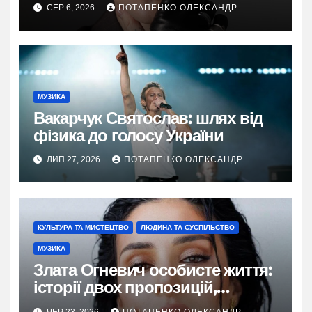
у 2026
СЕР 6, 2026
ПОТАПЕНКО ОЛЕКСАНДР
МУЗИКА
Вакарчук Святослав: шлях від
фізика до голосу України
ЛИП 27, 2026
ПОТАПЕНКО ОЛЕКСАНДР
КУЛЬТУРА ТА МИСТЕЦТВО
ЛЮДИНА ТА СУСПІЛЬСТВО
МУЗИКА
Злата Огневич особисте життя:
історії двох пропозицій,
таїландської пристрасті та
ЧЕР 23, 2026
ПОТАПЕНКО ОЛЕКСАНДР