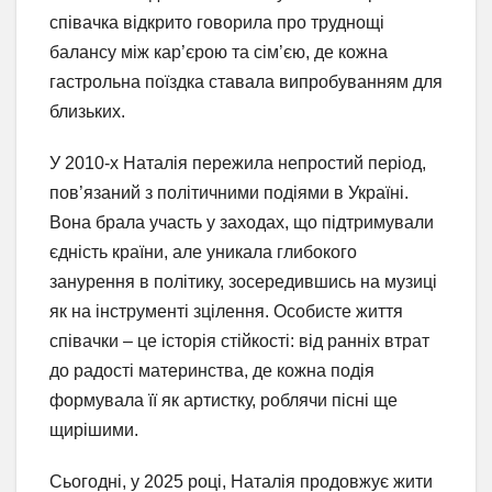
співачка відкрито говорила про труднощі
балансу між кар’єрою та сім’єю, де кожна
гастрольна поїздка ставала випробуванням для
близьких.
У 2010-х Наталія пережила непростий період,
пов’язаний з політичними подіями в Україні.
Вона брала участь у заходах, що підтримували
єдність країни, але уникала глибокого
занурення в політику, зосередившись на музиці
як на інструменті зцілення. Особисте життя
співачки – це історія стійкості: від ранніх втрат
до радості материнства, де кожна подія
формувала її як артистку, роблячи пісні ще
щирішими.
Сьогодні, у 2025 році, Наталія продовжує жити