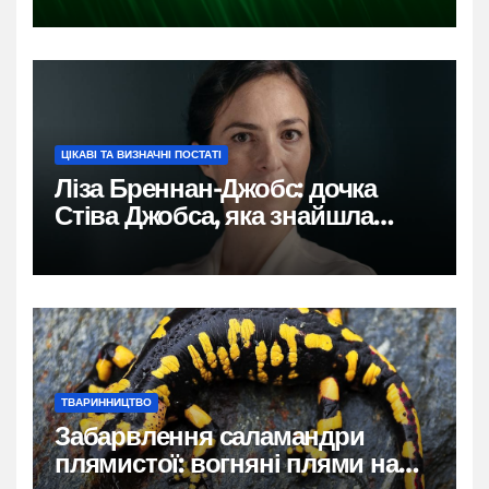
ЦІКАВІ ТА ВИЗНАЧНІ ПОСТАТІ
Ліза Бреннан-Джобс: дочка
Стіва Джобса, яка знайшла
власний голос
ТВАРИННИЦТВО
Забарвлення саламандри
плямистої: вогняні плями на