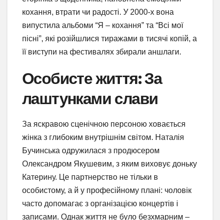
кохання, втрати чи радості. У 2000-х вона
випустила альбоми “Я – кохання” та “Всі мої
пісні”, які розійшлися тиражами в тисячі копій, а
її виступи на фестивалях збирали аншлаги.
Особисте життя: За
лаштунками слави
За яскравою сценічною персоною ховається
жінка з глибоким внутрішнім світом. Наталія
Бучинська одружилася з продюсером
Олександром Якушевим, з яким виховує доньку
Катерину. Це партнерство не тільки в
особистому, а й у професійному плані: чоловік
часто допомагає з організацією концертів і
записами. Однак життя не було безхмарним –