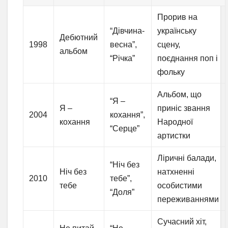
Прорив на
“Дівчина-
українську
Дебютний
1998
весна”,
сцену,
альбом
“Річка”
поєднання поп і
фольку
Альбом, що
“Я –
Я –
приніс звання
2004
кохання”,
кохання
Народної
“Серце”
артистки
Ліричні балади,
“Ніч без
Ніч без
натхненні
2010
тебе”,
тебе
особистими
“Доля”
переживаннями
Сучасний хіт,