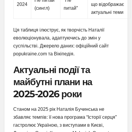
Не питай
“Не
2024
що відображає
(сингл)
питай”
актуальні теми
Ця таблиця ілюструє, як творчість Наталії
еволюціонувала, адаптуючись до змін у
суспільстві. Джерело даних: офіційний сайт
popukraine.com та Вікіпедія.
Актуальні події та
майбутні плани на
2025-2026 роки
Станом на 2025 рік Наталія Бучинська не
збавляє темпів: її нова програма “Історії серця”
гастролює Україною, з виступами в Києві,