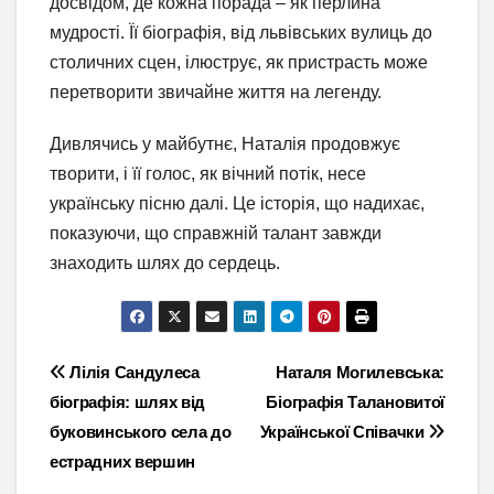
досвідом, де кожна порада – як перлина
мудрості. Її біографія, від львівських вулиць до
столичних сцен, ілюструє, як пристрасть може
перетворити звичайне життя на легенду.
Дивлячись у майбутнє, Наталія продовжує
творити, і її голос, як вічний потік, несе
українську пісню далі. Це історія, що надихає,
показуючи, що справжній талант завжди
знаходить шлях до сердець.
Навігація
Лілія Сандулеса
Наталя Могилевська:
біографія: шлях від
Біографія Талановитої
записів
буковинського села до
Української Співачки
естрадних вершин