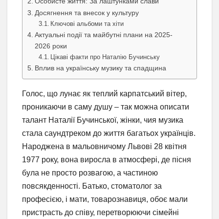
Особисте життя: За лаштунками слави
Досягнення та внесок у культуру
Ключові альбоми та хіти
Актуальні події та майбутні плани на 2025-
2026 роки
Цікаві факти про Наталію Бучинську
Вплив на українську музику та спадщина
Голос, що лунає як теплий карпатський вітер,
проникаючи в саму душу – так можна описати
талант Наталії Бучинської, жінки, чия музика
стала саундтреком до життя багатьох українців.
Народжена в мальовничому Львові 28 квітня
1977 року, вона виросла в атмосфері, де пісня
була не просто розвагою, а частиною
повсякденності. Батько, стоматолог за
професією, і мати, товарознавиця, обоє мали
пристрасть до співу, перетворюючи сімейні