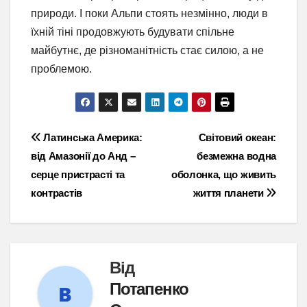
природи. І поки Альпи стоять незмінно, люди в
їхній тіні продовжують будувати спільне
майбутнє, де різноманітність стає силою, а не
проблемою.
Навігація
Латинська Америка:
Світовий океан:
від Амазонії до Анд –
безмежна водна
записів
серце пристрасті та
оболонка, що живить
контрастів
життя планети
Від
Потапенко