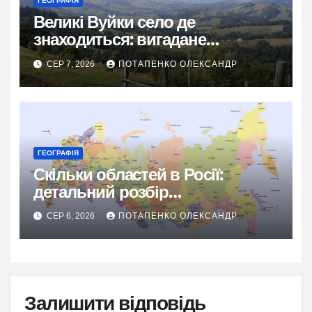
ГЕОГРАФІЯ
Великі Вуйки село де
знаходиться: вигадане
гуцульське диво Карпат
СЕР 7, 2026
ПОТАПЕНКО ОЛЕКСАНДР
ГЕОГРАФІЯ
Скільки областей в Росії:
детальний розбір
адміністративного поділу
СЕР 6, 2026
ПОТАПЕНКО ОЛЕКСАНДР
Залишити відповідь