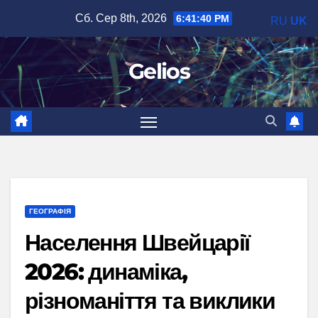
Перейти
Сб. Сер 8th, 2026
6:41:41 PM
RU
UK
до
вмісту
Gelios
ГЕОГРАФІЯ
Населення Швейцарії
2026: динаміка,
різноманіття та виклики