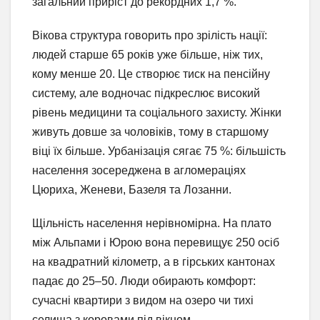
загальний приріст до рекордних 1,7 %.
Вікова структура говорить про зрілість нації:
людей старше 65 років уже більше, ніж тих,
кому менше 20. Це створює тиск на пенсійну
систему, але водночас підкреслює високий
рівень медицини та соціального захисту. Жінки
живуть довше за чоловіків, тому в старшому
віці їх більше. Урбанізація сягає 75 %: більшість
населення зосереджена в агломераціях
Цюриха, Женеви, Базеля та Лозанни.
Щільність населення нерівномірна. На плато
між Альпами і Юрою вона перевищує 250 осіб
на квадратний кілометр, а в гірських кантонах
падає до 25–50. Люди обирають комфорт:
сучасні квартири з видом на озеро чи тихі
селища з коровами під вікном.