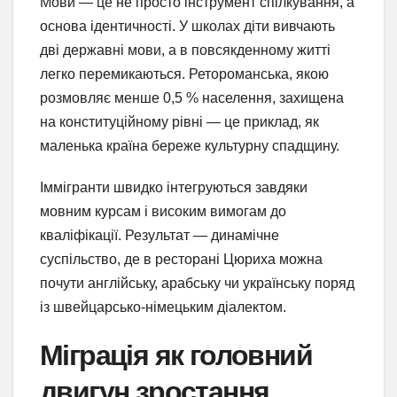
Мови — це не просто інструмент спілкування, а
основа ідентичності. У школах діти вивчають
дві державні мови, а в повсякденному житті
легко перемикаються. Ретороманська, якою
розмовляє менше 0,5 % населення, захищена
на конституційному рівні — це приклад, як
маленька країна береже культурну спадщину.
Іммігранти швидко інтегруються завдяки
мовним курсам і високим вимогам до
кваліфікації. Результат — динамічне
суспільство, де в ресторані Цюриха можна
почути англійську, арабську чи українську поряд
із швейцарсько-німецьким діалектом.
Міграція як головний
двигун зростання