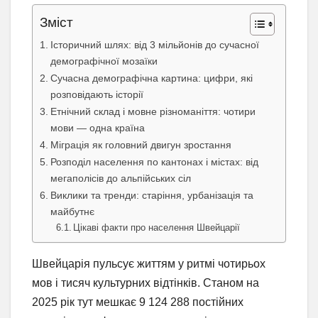
Зміст
Історичний шлях: від 3 мільйонів до сучасної
демографічної мозаїки
Сучасна демографічна картина: цифри, які
розповідають історії
Етнічний склад і мовне різноманіття: чотири
мови — одна країна
Міграція як головний двигун зростання
Розподіл населення по кантонах і містах: від
мегаполісів до альпійських сіл
Виклики та тренди: старіння, урбанізація та
майбутнє
Цікаві факти про населення Швейцарії
Швейцарія пульсує життям у ритмі чотирьох
мов і тисяч культурних відтінків. Станом на
2025 рік тут мешкає 9 124 288 постійних