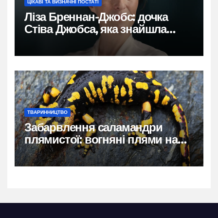
ЦІКАВІ ТА ВИЗНАЧНІ ПОСТАТІ
Ліза Бреннан-Джобс: дочка
Стіва Джобса, яка знайшла
власний голос
ТВАРИННИЦТВО
Забарвлення саламандри
плямистої: вогняні плями на
чорному тлі