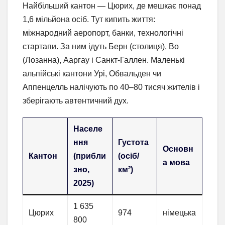
Найбільший кантон — Цюрих, де мешкає понад
1,6 мільйона осіб. Тут кипить життя:
міжнародний аеропорт, банки, технологічні
стартапи. За ним ідуть Берн (столиця), Во
(Лозанна), Ааргау і Санкт-Галлен. Маленькі
альпійські кантони Урі, Обвальден чи
Аппенцелль налічують по 40–80 тисяч жителів і
зберігають автентичний дух.
Населе
ння
Густота
Основн
Кантон
(прибли
(осіб/
а мова
зно,
км²)
2025)
1 635
Цюрих
974
німецька
800