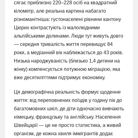
сягає приблизно 220–228 осіб на квадратний
кілометр, але реальна картина набагато
різноманітніша: густонаселені рівнини кантону
Цюрих контрастують із малолюдними
альпійськими долинами. Люди тут живуть довго
— середня тривалість життя перевищує 84
роки, а медіанний вік наближається до 43 років.
Низька народжуваність (близько 1,4 дитини на
жінку) компенсується потужною міграцією, яка
вже десятиліттями підтримує економіку.
Ця демографічна реальність формує щоденне
життя: від переповнених поїздів у годину пік до
багатомовних шкіл, де діти одночасно вивчають
німецьку, французьку та англійську. Населення
Швейцарії — це не просто статистика, а живий
організм, де кожна хвиля іммігрантів додає