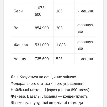
1 073
Берн
183
німецька
600
француз
Во
854 900
303
ька
француз
Женева
531 000
1 883
ька
Ааргау
735 600
528
німецька
Дані базуються на офіційних оцінках
Федерального статистичного управління.
Найбільші міста — Цюрих (понад 690 тисяч),
Женева, Базель і Лозанна — концентрують
бізнес і культуру, тоді як сільські громади