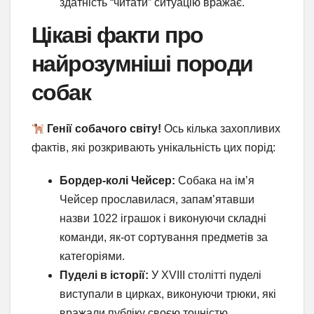
здатність “читати” ситуацію вражає.
Цікаві факти про
найрозумніші породи
собак
Генії собачого світу!
Ось кілька захопливих
фактів, які розкривають унікальність цих порід:
Бордер-колі Чейсер:
Собака на ім’я
Чейсер прославилася, запам’ятавши
назви 1022 іграшок і виконуючи складні
команди, як-от сортування предметів за
категоріями.
Пуделі в історії:
У XVIII столітті пуделі
виступали в цирках, виконуючи трюки, які
вражали публіку своєю точністю.