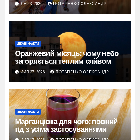
та живі історії
СЕР 3, 2026
ПОТАПЕНКО ОЛЕКСАНДР
ЦІКАВІ ФАКТИ
Оранжевий місяць: чому небо
загоряється теплим сяйвом
ЛИП 27, 2026
ПОТАПЕНКО ОЛЕКСАНДР
ЦІКАВІ ФАКТИ
Марганцівка для чого: повний
гід з усіма застосуваннями