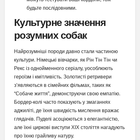
будьте послідовними.
Культурне значення
розумних собак
Найрозумніші породи давно стали частиною
культури. Німецькі вівчарки, як Рін Тін Тін чи
Рекс із однойменного серіалу, уособлюють
героїзм і кмітливість. Золотисті ретривери
з’являються в сімейних фільмах, таких як
“Собаче життя”, демонструючи свою емпатію.
Бордер-колі часто показують у змаганнях
аджиліті, де їхня швидкість мислення вражає
глядачів. Пуделі асоціюються з елегантністю,
але їхні циркові виступи XIX століття нагадують
про їхню грайливу натуру.