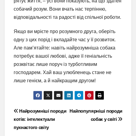
рятує життя, – усі вони показують, на що здатен
собачий розум. Вони вчать нас терпінню,
відповідальності та радості від спільної роботи.
Якщо ви мрієте про розумного друга, оберіть
одну з цих порід і вкладайте час у її розвиток.
Але пам’ятайте: навіть найрозумніша собака
потребує вашої любові, адже її геніальність
розквітає лише поруч із турботливим
господарем. Хай ваш улюбленець стане не
лише генієм, а й найкращим другом!
Навігація
Найрозумніші породи
Найпопулярніші породи
котів: інтелектуали
собак у світі
записів
пухнастого світу