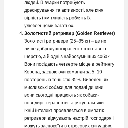
людей. Вівчарки потребують
дресирування та активності, але їхня
вірність і кмітливість роблять їх
улюбленцями багатьох.
Золотистий ретривер (Golden Retriever)
Золотисті ретривери (25–35 кг) – це не
лише добродушні красені з золотавою
шерстю, а й одні з найрозумніших собак.
Вони посідають четверте місце в рейтингу
Корена, засвоюючи команди за 5–10
повторень із точністю 85%. Виведені як
мисливські собаки для подачі дичини,
вони сьогодні працюють як собаки-
поводирі, терапевти та рятувальники.
Їхній інтелект проявляється в емпатії:
ретривери відчувають настрій господаря і
можуть заспокоїти в стресових ситуаціях.