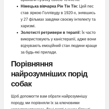
Німецька вівчарка Рін Тін Тін:
Цей пес
став зіркою Голлівуду в 1920-х, знявшись
у 27 фільмах завдяки своєму інтелекту та
харизмі.
Золотисті ретривери в терапії:
Їх часто
використовують у каністерапії, адже вони
відчувають емоційний стан людини краще
за будь-які прилади.
Порівняння
найрозумніших порід
собак
Щоб допомогти вам обрати найрозумнішу
породу, ми порівняли їх за ключовими