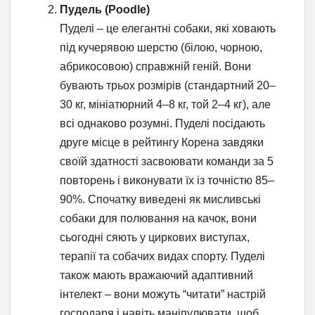
Пудель (Poodle)
Пуделі – це елегантні собаки, які ховають
під кучерявою шерстю (білою, чорною,
абрикосовою) справжній геній. Вони
бувають трьох розмірів (стандартний 20–
30 кг, мініатюрний 4–8 кг, той 2–4 кг), але
всі однаково розумні. Пуделі посідають
друге місце в рейтингу Корена завдяки
своїй здатності засвоювати команди за 5
повторень і виконувати їх із точністю 85–
90%. Спочатку виведені як мисливські
собаки для полювання на качок, вони
сьогодні сяють у циркових виступах,
терапії та собачих видах спорту. Пуделі
також мають вражаючий адаптивний
інтелект – вони можуть “читати” настрій
господаря і навіть маніпулювати, щоб