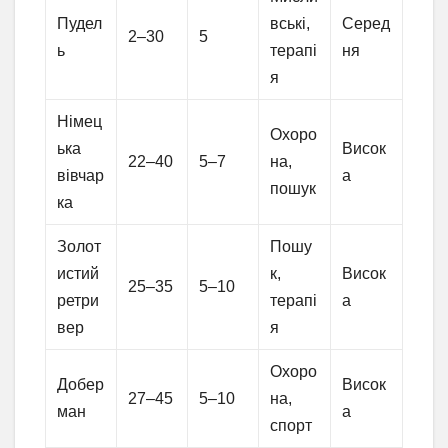
Пудел
вські,
Серед
2–30
5
ь
терапі
ня
я
Німец
Охоро
ька
Висок
22–40
5–7
на,
вівчар
а
пошук
ка
Золот
Пошу
истий
к,
Висок
25–35
5–10
ретри
терапі
а
вер
я
Охоро
Добер
Висок
27–45
5–10
на,
ман
а
спорт