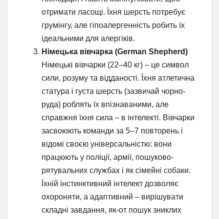
отримати ласощі. Їхня шерсть потребує
грумінгу, але гіпоалергенність робить їх
ідеальними для алергіків.
Німецька вівчарка (German Shepherd)
Німецькі вівчарки (22–40 кг) – це символ
сили, розуму та відданості. Їхня атлетична
статура і густа шерсть (зазвичай чорно-
руда) роблять їх впізнаваними, але
справжня їхня сила – в інтелекті. Вівчарки
засвоюють команди за 5–7 повторень і
відомі своєю універсальністю: вони
працюють у поліції, армії, пошуково-
рятувальних службах і як сімейні собаки.
Їхній інстинктивний інтелект дозволяє
охороняти, а адаптивний – вирішувати
складні завдання, як-от пошук зниклих