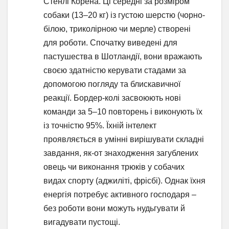
Стенлі Корена. Ці середні за розміром
собаки (13–20 кг) із густою шерстю (чорно-
білою, триколірною чи мерле) створені
для роботи. Спочатку виведені для
пастушества в Шотландії, вони вражають
своєю здатністю керувати стадами за
допомогою погляду та блискавичної
реакції. Бордер-колі засвоюють нові
команди за 5–10 повторень і виконують їх
із точністю 95%. Їхній інтелект
проявляється в умінні вирішувати складні
завдання, як-от знаходження загублених
овець чи виконання трюків у собачих
видах спорту (аджиліті, фрісбі). Однак їхня
енергія потребує активного господаря –
без роботи вони можуть нудьгувати й
вигадувати пустощі.