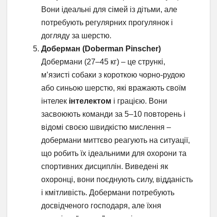
Вони ідеальні для сімей із дітьми, але
потребують регулярних прогулянок і
догляду за шерстю.
Доберман (Doberman Pinscher)
Добермани (27–45 кг) – це стрункі,
м’язисті собаки з короткою чорно-рудою
або синьою шерстю, які вражають своїм
інтелек
інтелектом
і грацією. Вони
засвоюють команди за 5–10 повторень і
відомі своєю швидкістю мислення –
добермани миттєво реагують на ситуації,
що робить їх ідеальними для охорони та
спортивних дисциплін. Виведені як
охоронці, вони поєднують силу, відданість
і кмітливість. Добермани потребують
досвідченого господаря, але їхня