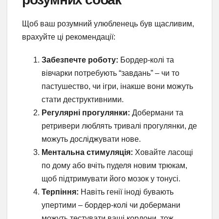
Щоб ваш розумний улюбленець був щасливим,
врахуйте ці рекомендації:
Забезпечте роботу:
Бордер-колі та
вівчарки потребують “завдань” – чи то
пастушество, чи ігри, інакше вони можуть
стати деструктивними.
Регулярні прогулянки:
Добермани та
ретривери люблять тривалі прогулянки, де
можуть досліджувати нове.
Ментальна стимуляція:
Ховайте ласощі
по дому або вчіть пуделя новим трюкам,
щоб підтримувати його мозок у тонусі.
Терпіння:
Навіть генії іноді бувають
упертими – бордер-колі чи добермани
можуть тестувати ваші кордони, тож