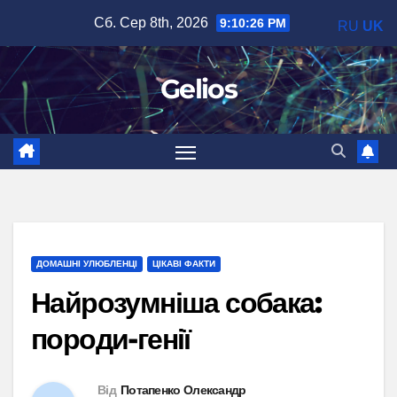
Перейти
Сб. Сер 8th, 2026
9:10:27 PM
RU
UK
до
вмісту
Gelios
ДОМАШНІ УЛЮБЛЕНЦІ
ЦІКАВІ ФАКТИ
Найрозумніша собака:
породи-генії
Від
Потапенко Олександр