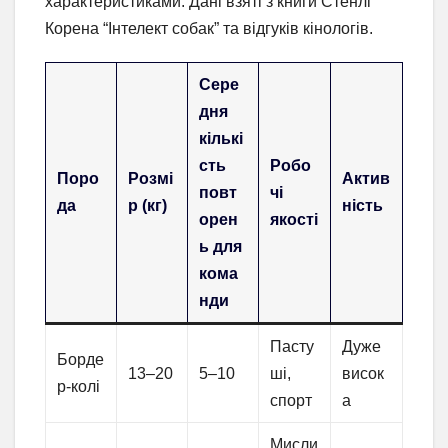
характеристиками. Дані взяті з книги Стенлі
Корена “Інтелект собак” та відгуків кінологів.
Сере
дня
кількі
сть
Робо
Поро
Розмі
Актив
повт
чі
да
р (кг)
ність
орен
якості
ь для
кома
нди
Пасту
Дуже
Борде
13–20
5–10
ші,
висок
р-колі
спорт
а
Мисли