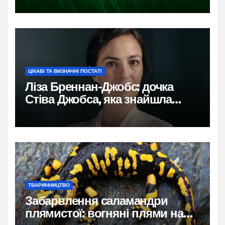
ЦІКАВІ ТА ВИЗНАЧНІ ПОСТАТІ
Ліза Бреннан-Джобс: дочка
Стіва Джобса, яка знайшла
власний голос
ТВАРИННИЦТВО
Забарвлення саламандри
плямистої: вогняні плями на