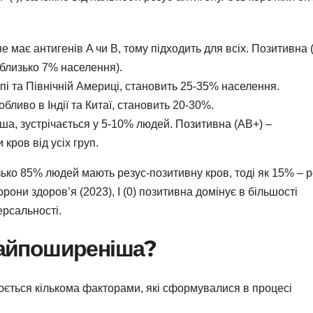
 має антигенів A чи B, тому підходить для всіх. Позитивна (
(близько 7% населення).
і та Північній Америці, становить 25-35% населення.
обливо в Індії та Китаї, становить 20-30%.
іша, зустрічається у 5-10% людей. Позитивна (AB+) –
кров від усіх груп.
зько 85% людей мають резус-позитивну кров, тоді як 15% – р
орони здоров’я (2023), I (0) позитивна домінує в більшості
ерсальності.
 найпоширеніша?
нюється кількома факторами, які сформувалися в процесі