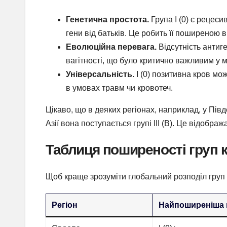
Генетична простота.
Група I (0) є рецес
гени від батьків. Це робить її поширеною 
Еволюційна перевага.
Відсутність антиге
вагітності, що було критично важливим у
Універсальність.
I (0) позитивна кров м
в умовах травм чи кровотеч.
Цікаво, що в деяких регіонах, наприклад, у Півде
Азії вона поступається групі III (B). Це відобра
Таблиця поширеності груп к
Щоб краще зрозуміти глобальний розподіл груп к
Регіон
Найпоширеніша 