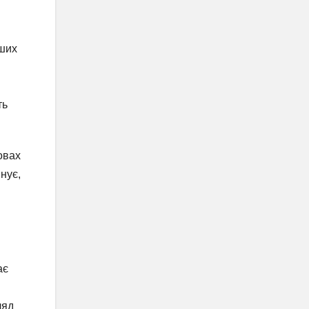
нших
ть
овах
нує,
ає
ляд