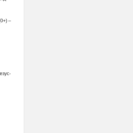
0+) –
езус-