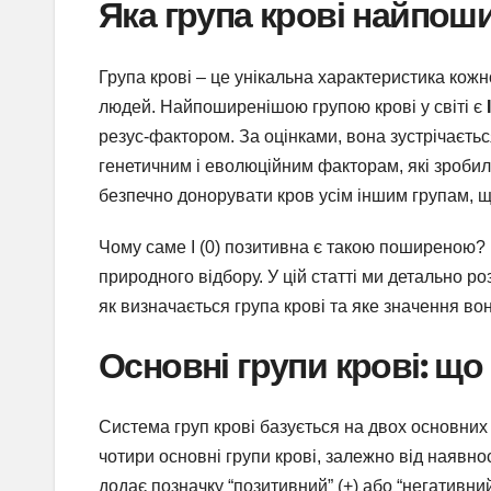
Яка група крові найпоши
Група крові – це унікальна характеристика кожн
людей. Найпоширенішою групою крові у світі є
резус-фактором. За оцінками, вона зустрічаєть
генетичним і еволюційним факторам, які зробили
безпечно донорувати кров усім іншим групам, щ
Чому саме I (0) позитивна є такою поширеною? 
природного відбору. У цій статті ми детально ро
як визначається група крові та яке значення во
Основні групи крові: що
Система груп крові базується на двох основних
чотири основні групи крові, залежно від наявнос
додає позначку “позитивний” (+) або “негативний