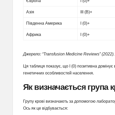
Європа
I (0)+
Азія
III (B)+
Південна Америка
I (0)+
Африка
I (0)+
Джерело: “Transfusion Medicine Reviews” (2022).
Ця таблиця показує, що I (0) позитивна домінує в
генетичних особливостей населення.
Як визначається група к
Групу крові визначають за допомогою лабораторн
Ось як це відбувається: