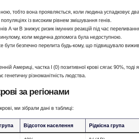
ивною, тобто вона проявляється, коли людина успадковує два
в популяціях із високим рівнем змішування генів.
нів A чи B знижує ризик імунних реакцій під час переливанн
 минулому, коли медична допомога була недоступною.
оже бути безпечно перелита будь-кому, що підвищувало вижи
нній Америці, частка I (0) позитивної крові сягає 90%, тоді я
жає генетичну різноманітність людства.
рові за регіонами
рові, ми зібрали дані в таблиці:
група
Відсоток населення
Рідкісна група