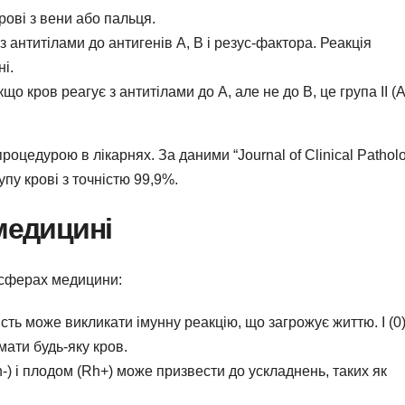
рові з вени або пальця.
 антитілами до антигенів A, B і резус-фактора. Реакція
ні.
о кров реагує з антитілами до A, але не до B, це група II (A
роцедурою в лікарнях. За даними “Journal of Clinical Pathol
пу крові з точністю 99,9%.
медицині
 сферах медицини:
ть може викликати імунну реакцію, що загрожує життю. I (0
мати будь-яку кров.
-) і плодом (Rh+) може призвести до ускладнень, таких як