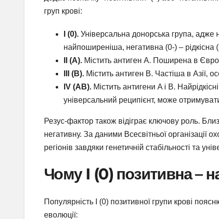
груп крові:
I (0).
Універсальна донорська група, адже не
найпоширеніша, негативна (0-) – рідкісна 
II (A).
Містить антиген A. Поширена в Європ
III (B).
Містить антиген B. Частіша в Азії, ос
IV (AB).
Містить антигени A і B. Найрідкісн
універсальний реципієнт, може отримувати 
Резус-фактор також відіграє ключову роль. Бли
негативну. За даними Всесвітньої організації ох
регіонів завдяки генетичній стабільності та унів
Чому I (0) позитивна –
Популярність I (0) позитивної групи крові пояс
еволюції: