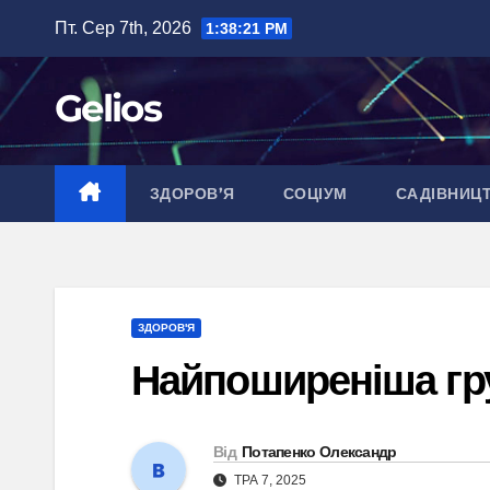
Перейти
Пт. Сер 7th, 2026
1:38:22 PM
до
вмісту
Gelios
ЗДОРОВ’Я
СОЦІУМ
САДІВНИЦ
ЗДОРОВ'Я
Найпоширеніша гру
Від
Потапенко Олександр
ТРА 7, 2025