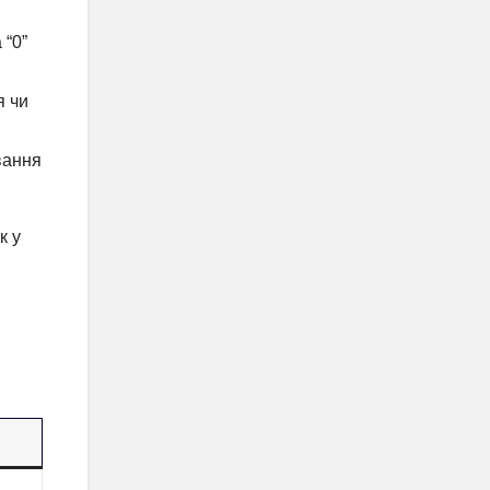
 “0”
я чи
вання
к у