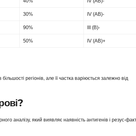
40%
IV (AB)-
30%
IV (AB)-
90%
III (B)-
50%
IV (AB)+
 більшості регіонів, але її частка варіюється залежно від
рові?
ого аналізу, який виявляє наявність антигенів і резус-фак