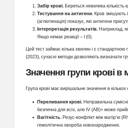
Забір крові.
Береться невелика кількість к
Тестування на антигени.
Кров змішують із
(аглютинація) показує, які антигени присут
Інтерпретація результатів.
Наприклад, якщ
Якщо немає реакції – I (0).
Цей тест займає кілька хвилин і є стандартною п
(2023), сучасні методи дозволяють визначати гру
Значення групи крові в 
Група крові має вирішальне значення в кількох
Переливання крові.
Неправильна сумісніс
безпечна для всіх, але IV (AB)+ може прий
Вагітність.
Резус-конфлікт між матір’ю (Rh
гемолітична хвороба новонароджених.