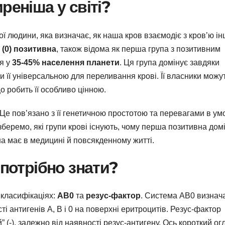
реніша у світі?
ої людини, яка визначає, як наша кров взаємодіє з кров’ю і
I (0) позитивна
, також відома як перша група з позитивним
ся у
35-45% населення планети
. Ця група домінує завдяки
 її універсальною для переливання крові. Її власники можу
о робить її особливо цінною.
Це пов’язано з її генетичною простотою та перевагами в ум
зберемо, які групи крові існують, чому перша позитивна домі
на має в медицині й повсякденному житті.
 потрібно знати?
 класифікаціях:
AB0
та
резус-фактор
. Система AB0 визнач
ті антигенів A, B і 0 на поверхні еритроцитів. Резус-фактор
” (-), залежно від наявності резус-антигену. Ось короткий ог