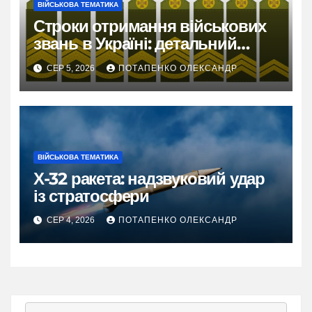
ВІЙСЬКОВА ТЕМАТИКА
Строки отримання військових
звань в Україні: детальний
розбір правил 2026
СЕР 5, 2026
ПОТАПЕНКО ОЛЕКСАНДР
ВІЙСЬКОВА ТЕМАТИКА
Х-32 ракета: надзвуковий удар
із стратосфери
СЕР 4, 2026
ПОТАПЕНКО ОЛЕКСАНДР