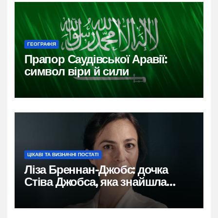
ГЕОГРАФІЯ
Прапор Саудівської Аравії:
символ віри й сили
ЦІКАВІ ТА ВИЗНАЧНІ ПОСТАТІ
Ліза Бреннан-Джобс: дочка
Стіва Джобса, яка знайшла
власний голос