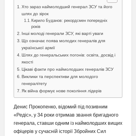
Хто зараз наймолодший генерал ЗСУ та його
шлях до зірок
Кирило Буданов: рекордсмен попередніх
років
Інші молоді генерали ЗСУ, які варті уваги
Що означає поява молодих генералів для
української армії
Шлях до генеральських погонів: освіта, досвід і
якості
Цікаві факти про наймолодших генералів ЗСУ
Виклики та перспективи для молодого
генералітету
Як війна формує нове покоління лідерів
Денис Прокопенко, відомий під позивним
«Редіс», у 34 роки отримав звання бригадного
генерала, ставши одним із наймолодших вищих
офіцерів у сучасній історії Збройних Сил