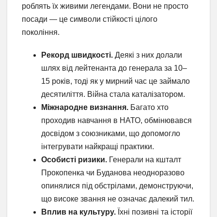
роблять їх живими легендами. Вони не просто
посади — це символи стійкості цілого
покоління.
Рекорд швидкості.
Деякі з них долали
шлях від лейтенанта до генерала за 10–
15 років, тоді як у мирний час це займало
десятиліття. Війна стала каталізатором.
Міжнародне визнання.
Багато хто
проходив навчання в НАТО, обмінювався
досвідом з союзниками, що допомогло
інтегрувати найкращі практики.
Особисті ризики.
Генерали на кшталт
Прокопенка чи Буданова неодноразово
опинялися під обстрілами, демонструючи,
що високе звання не означає далекий тил.
Вплив на культуру.
Їхні позивні та історії