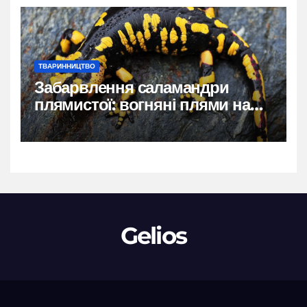
ТВАРИННИЦТВО
Забарвлення саламандри
плямистої: вогняні плями на
чорному тлі
Gelios