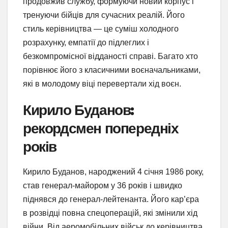
продовжив службу, формуючи новий корпус і
тренуючи бійців для сучасних реалій. Його
стиль керівництва — це суміш холодного
розрахунку, емпатії до підлеглих і
безкомпромісної відданості справі. Багато хто
порівнює його з класичними воєначальниками,
які в молодому віці перевертали хід воєн.
Кирило Буданов:
рекордсмен попередніх
років
Кирило Буданов, народжений 4 січня 1986 року,
став генерал-майором у 36 років і швидко
піднявся до генерал-лейтенанта. Його кар’єра
в розвідці повна спецоперацій, які змінили хід
війни. Від аеромобільних військ до керівництва