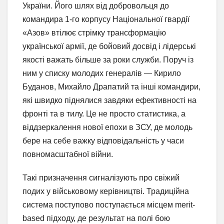
України. Його шлях від добровольця до
командира 1-го корпусу Національної гвардії
«Азов» втілює стрімку трансформацію
української армії, де бойовий досвід і лідерські
якості важать більше за роки служби. Поруч із
ним у списку молодих генералів — Кирило
Буданов, Михайло Драпатий та інші командири,
які швидко піднялися завдяки ефективності на
фронті та в тилу. Це не просто статистика, а
віддзеркалення нової епохи в ЗСУ, де молодь
бере на себе важку відповідальність у часи
повномасштабної війни.
Такі призначення сигналізують про свіжий
подих у військовому керівництві. Традиційна
система поступово поступається місцем merit-
based підходу, де результат на полі бою