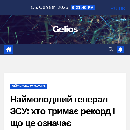
Перейти
Сб. Сер 8th, 2026
6:21:41 PM
RU
UK
до
вмісту
Gelios
ВІЙСЬКОВА ТЕМАТИКА
Наймолодший генерал
ЗСУ: хто тримає рекорд і
що це означає