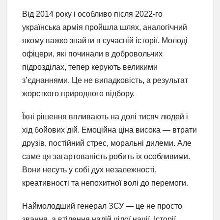
Від 2014 року і особливо після 2022-го
українська армія пройшла шлях, аналогічний
якому важко знайти в сучасній історії. Молоді
офіцери, які починали в добровольчих
підрозділах, тепер керують великими
з’єднаннями. Це не випадковість, а результат
жорсткого природного відбору.
Їхні рішення впливають на долі тисяч людей і
хід бойових дій. Емоційна ціна висока — втрати
друзів, постійний стрес, моральні дилеми. Але
саме ця загартованість робить їх особливими.
Вони несуть у собі дух незалежності,
креативності та непохитної волі до перемоги.
Наймолодший генерал ЗСУ — це не просто
звання, а втілення надій цілої нації. Історії