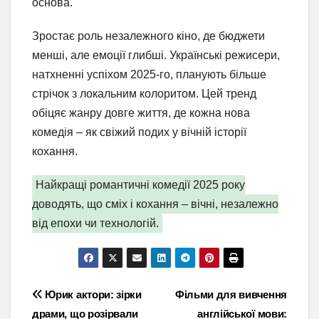
основа.
Зростає роль незалежного кіно, де бюджети
менші, але емоції глибші. Українські режисери,
натхненні успіхом 2025-го, планують більше
стрічок з локальним колоритом. Цей тренд
обіцяє жанру довге життя, де кожна нова
комедія – як свіжий подих у вічній історії
кохання.
Найкращі романтичні комедії 2025 року
доводять, що сміх і кохання – вічні, незалежно
від епохи чи технологій.
Навігація
Юрик актори: зірки
Фільми для вивчення
драми, що розірвали
англійської мови: