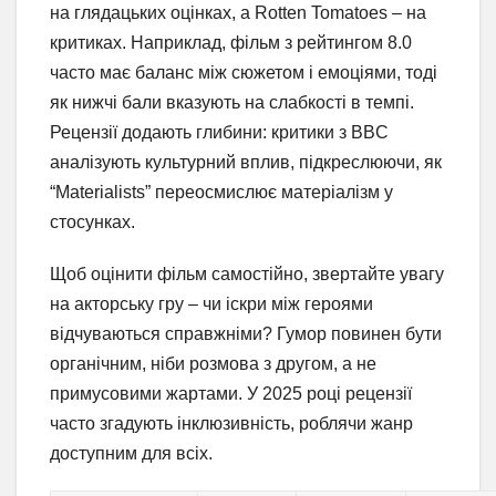
на глядацьких оцінках, а Rotten Tomatoes – на
критиках. Наприклад, фільм з рейтингом 8.0
часто має баланс між сюжетом і емоціями, тоді
як нижчі бали вказують на слабкості в темпі.
Рецензії додають глибини: критики з BBC
аналізують культурний вплив, підкреслюючи, як
“Materialists” переосмислює матеріалізм у
стосунках.
Щоб оцінити фільм самостійно, звертайте увагу
на акторську гру – чи іскри між героями
відчуваються справжніми? Гумор повинен бути
органічним, ніби розмова з другом, а не
примусовими жартами. У 2025 році рецензії
часто згадують інклюзивність, роблячи жанр
доступним для всіх.