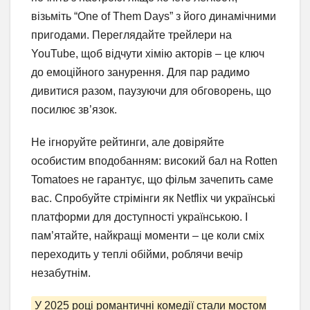
візьміть “One of Them Days” з його динамічними
пригодами. Переглядайте трейлери на
YouTube, щоб відчути хімію акторів – це ключ
до емоційного занурення. Для пар радимо
дивитися разом, паузуючи для обговорень, що
посилює зв’язок.
Не ігноруйте рейтинги, але довіряйте
особистим вподобанням: високий бал на Rotten
Tomatoes не гарантує, що фільм зачепить саме
вас. Спробуйте стрімінги як Netflix чи українські
платформи для доступності українською. І
пам’ятайте, найкращі моменти – це коли сміх
переходить у теплі обійми, роблячи вечір
незабутнім.
У 2025 році романтичні комедії стали мостом