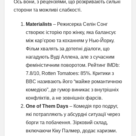
Ось вони, з рецензіями, що розкривають сильні
сторони та можливі слабкості.
Materialists
– Режисерка Селін Сонг
створює історію про жінку, яка балансує
між кар’єрою та коханням у Нью-Йорку.
Фільм хвалять за дотепні діалоги, що
нагадують Вуді Аллена, але з сучасним
феміністичним поворотом. Рейтинг IMDb:
7.8/10, Rotten Tomatoes: 85%. Критики з
BBC називають його “майже романтичною
комедією”, де гумор виникає з внутрішніх
конфліктів, а не зовнішніх фарсів.
One of Them Days
– Комедія про подруг,
які потрапляють у абсурдні ситуації через
борги та побачення. Зірковий склад,
включаючи Кіку Палмер, додає харизми.