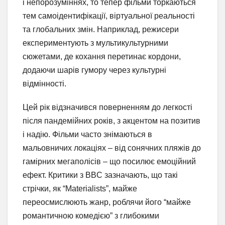
і непорозуміннях, то тепер фільми торкаються
тем самоідентифікації, віртуальної реальності
та глобальних змін. Наприклад, режисери
експериментують з мультикультурними
сюжетами, де кохання перетинає кордони,
додаючи шарів гумору через культурні
відмінності.
Цей рік відзначився поверненням до легкості
після пандемійних років, з акцентом на позитив
і надію. Фільми часто знімаються в
мальовничих локаціях – від сонячних пляжів до
гамірних мегаполісів – що посилює емоційний
ефект. Критики з BBC зазначають, що такі
стрічки, як “Materialists”, майже
переосмислюють жанр, роблячи його “майже
романтичною комедією” з глибокими