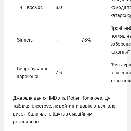
Ти – Космос
8.0
–
комедії т
катарсис
“Іронічни
погляд н
Sinners
–
78%
заборон
кохання”
“Культурн
Випробування
7.6
–
зіткнення
нареченої
теплотою
Джерела даних: IMDb та Rotten Tomatoes. Ця
таблиця ілюструє, як рейтинги варіюються, але
високі бали часто йдуть з емоційним
резонансом.