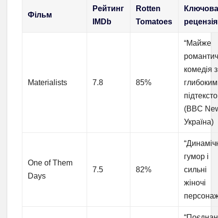
Рейтинг
Rotten
Ключов
Фільм
IMDb
Tomatoes
рецензія
“Майже
романти
комедія з
Materialists
7.8
85%
глибоким
підтексто
(BBC Ne
Україна)
“Динаміч
гумор і
One of Them
7.5
82%
сильні
Days
жіночі
персонаж
“Поєдна