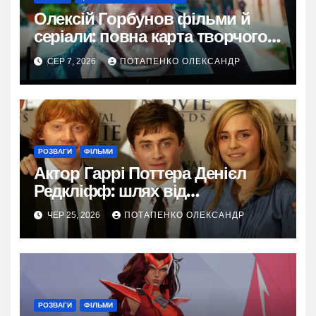
Олексій Горбунов фільми й
серіали: повна карта творчого
шляху
СЕР 7, 2026
ПОТАПЕНКО ОЛЕКСАНДР
РОЗВАГИ
ФІЛЬМИ
Актор Гаррі Поттера Денієл
Редкліфф: шлях від
легендарної ролі до
ЧЕР 25, 2026
ПОТАПЕНКО ОЛЕКСАНДР
різноманітної кар’єри
РОЗВАГИ
ФІЛЬМИ