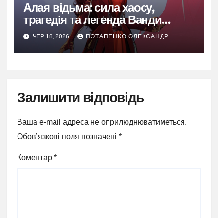
Алая відьма: сила хаосу,
трагедія та легенда Ванди
Максимофф
ЧЕР 18, 2026
ПОТАПЕНКО ОЛЕКСАНДР
Залишити відповідь
Ваша e-mail адреса не оприлюднюватиметься.
Обов’язкові поля позначені
*
Коментар
*