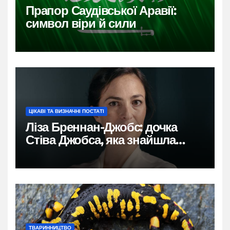
Прапор Саудівської Аравії:
символ віри й сили
ЦІКАВІ ТА ВИЗНАЧНІ ПОСТАТІ
Ліза Бреннан-Джобс: дочка
Стіва Джобса, яка знайшла
власний голос
ТВАРИННИЦТВО