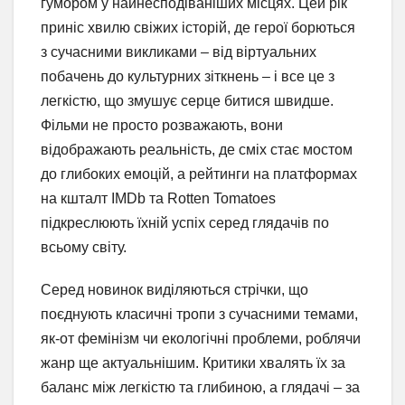
гумором у найнесподіваніших місцях. Цей рік
приніс хвилю свіжих історій, де герої борються
з сучасними викликами – від віртуальних
побачень до культурних зіткнень – і все це з
легкістю, що змушує серце битися швидше.
Фільми не просто розважають, вони
відображають реальність, де сміх стає мостом
до глибоких емоцій, а рейтинги на платформах
на кшталт IMDb та Rotten Tomatoes
підкреслюють їхній успіх серед глядачів по
всьому світу.
Серед новинок виділяються стрічки, що
поєднують класичні тропи з сучасними темами,
як-от фемінізм чи екологічні проблеми, роблячи
жанр ще актуальнішим. Критики хвалять їх за
баланс між легкістю та глибиною, а глядачі – за