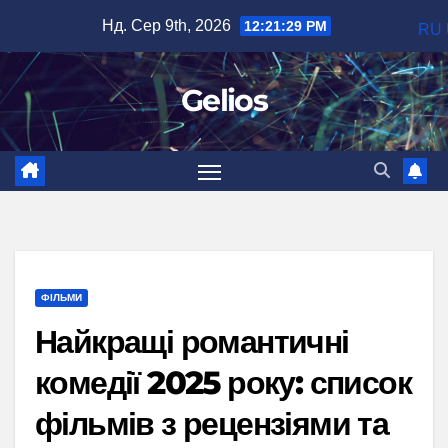
Перейти
Нд. Сер 9th, 2026
12:21:30 PM
RU
до
вмісту
Gelios
ФІЛЬМИ
Найкращі романтичні
комедії 2025 року: список
фільмів з рецензіями та