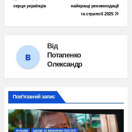
записів
серця українців
найкращі рекомендації
та стратегії 2025
Від
Потапенко
Олександр
Пов’язаний запис
ФІЛЬМИ
ЦІКАВІ ТА ВИЗНАЧНІ ПОСТАТІ