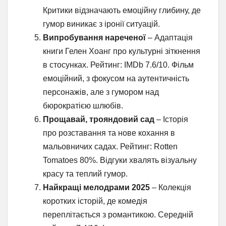
Критики відзначають емоційну глибину, де
гумор виникає з іронії ситуацій.
Випробування нареченої
– Адаптація
книги Гелен Хоанг про культурні зіткнення
в стосунках. Рейтинг: IMDb 7.6/10. Фільм
емоційний, з фокусом на аутентичність
персонажів, але з гумором над
бюрократією шлюбів.
Прощавай, трояндовий сад
– Історія
про розставання та нове кохання в
мальовничих садах. Рейтинг: Rotten
Tomatoes 80%. Відгуки хвалять візуальну
красу та теплий гумор.
Найкращі мелодрами 2025
– Колекція
коротких історій, де комедія
переплітається з романтикою. Середній