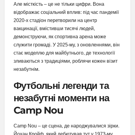
Але місткість – це не тільки цифри. Вона
відображає соціальний вплив: під час пандемії
2020-х стадіон перетворили на центр
вакцинації, вмістивши тисячі людей,
демонструючи, як спортивна арена може
служити громаді. У 2025-му, з оновленнями, він
стає моделлю для майбутнього, де технології
зливаються з традиціями, роблячи кожен візит
незабутнім.
Футбольні легенди та
незабутні моменти на
Camp Nou
Camp Nou – це сцена, де народжувалися зірки.
Йохан Кройф, який дебютував тут у 1973-му,