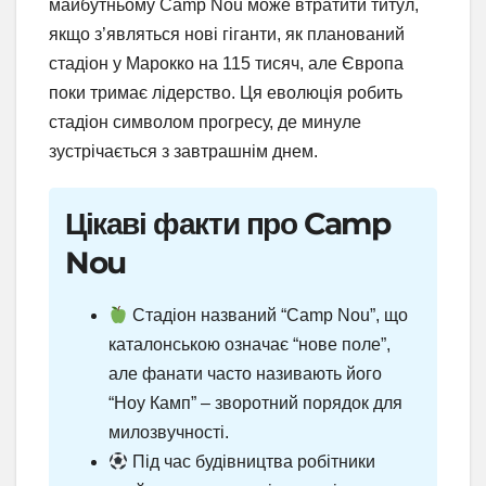
майбутньому Camp Nou може втратити титул,
якщо з’являться нові гіганти, як планований
стадіон у Марокко на 115 тисяч, але Європа
поки тримає лідерство. Ця еволюція робить
стадіон символом прогресу, де минуле
зустрічається з завтрашнім днем.
Цікаві факти про Camp
Nou
Стадіон названий “Camp Nou”, що
каталонською означає “нове поле”,
але фанати часто називають його
“Ноу Камп” – зворотний порядок для
милозвучності.
Під час будівництва робітники