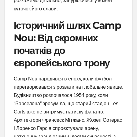
розкажемо детально, занурюючись у кожен
куточок його слави.
Історичний шлях Camp
Nou: Від скромних
початків до
європейського трону
Camp Nou народився в епоху, коли футбол
перетворювався з розваги на глобальне явище.
Будівництво розпочалося 1954 року, коли
“Барселона” зрозуміла, що старий стадіон Les
Corts вже не витримує натиску фанатів.
Архітектори Франсеск Мітжанс, Жозеп Сотерас
і Лоренсо Гарсія спроєктували арену,
натхненну грандіозними ідеями сучасності, з