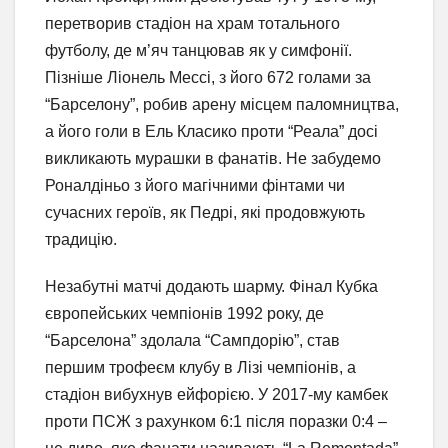
перетворив стадіон на храм тотального
футболу, де м’яч танцював як у симфонії.
Пізніше Ліонель Мессі, з його 672 голами за
“Барселону”, робив арену місцем паломництва,
а його голи в Ель Класико проти “Реала” досі
викликають мурашки в фанатів. Не забудемо
Роналдіньо з його магічними фінтами чи
сучасних героїв, як Педрі, які продовжують
традицію.
Незабутні матчі додають шарму. Фінал Кубка
європейських чемпіонів 1992 року, де
“Барселона” здолала “Сампдорію”, став
першим трофеєм клубу в Лізі чемпіонів, а
стадіон вибухнув ейфорією. У 2017-му камбек
проти ПСЖ з рахунком 6:1 після поразки 0:4 –