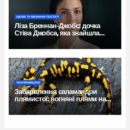
ЦІКАВІ ТА ВИЗНАЧНІ ПОСТАТІ
Ліза Бреннан-Джобс: дочка
Стіва Джобса, яка знайшла
власний голос
ТВАРИННИЦТВО
Забарвлення саламандри
плямистої: вогняні плями на
чорному тлі