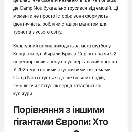
це диво, яке фанати називають “La Remontada”,
де Camp Nou буквально трусився від емоцій. Ці
моменти не просто історія; вони формують
ідентичність, роблячи стадіон магнітом для
туристів з усього світу.
Культурний вплив виходить за межі футболу.
Концерти тут збирали Брюса Спрінгстіна чи U2,
перетворюючи арену на універсальний простір.
У 2025-му, з новими акустичними системами,
Camp Nou готується до ще більших подій,
зміцнюючи статус як серця каталонської
культури.
Порівняння з іншими
гігантами Європи: Хто