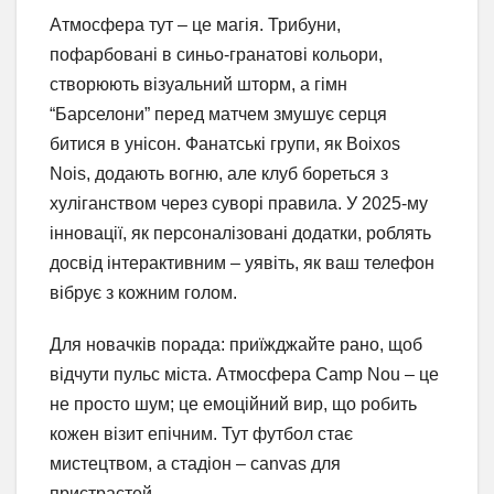
Атмосфера тут – це магія. Трибуни,
пофарбовані в синьо-гранатові кольори,
створюють візуальний шторм, а гімн
“Барселони” перед матчем змушує серця
битися в унісон. Фанатські групи, як Boixos
Nois, додають вогню, але клуб бореться з
хуліганством через суворі правила. У 2025-му
інновації, як персоналізовані додатки, роблять
досвід інтерактивним – уявіть, як ваш телефон
вібрує з кожним голом.
Для новачків порада: приїжджайте рано, щоб
відчути пульс міста. Атмосфера Camp Nou – це
не просто шум; це емоційний вир, що робить
кожен візит епічним. Тут футбол стає
мистецтвом, а стадіон – canvas для
пристрастей.