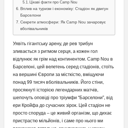
Цікаві факти про Camp Nou
Вплив на туризм і економіку: Стадіон як двигун
Барселони
Секрети атмосфери: Як Camp Nou зачаровує
вболівальників
Уявіть гігантську арену, де рев трибун
зливається з ритмом серця, а кожен гол
відлунює як грім над континентом. Camp Nou в
Барселоні, цей велетень серед стадіонів, стоїть
на вершині Європи за місткістю, вміщуючи
понад 99 тисяч вболівальників. Його стіни,
просякнуті історією легендарних матчів,
шепочуть оповіді про тріумфи “Барселони”, від
ери Кройфа до сучасних зірок. Цей стадіон не
просто споруда – це живий організм, що дихає
пристрастю мільйонів, і саме про нього ми