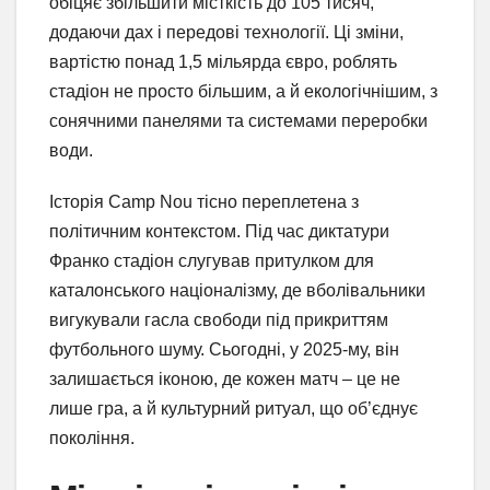
обіцяє збільшити місткість до 105 тисяч,
додаючи дах і передові технології. Ці зміни,
вартістю понад 1,5 мільярда євро, роблять
стадіон не просто більшим, а й екологічнішим, з
сонячними панелями та системами переробки
води.
Історія Camp Nou тісно переплетена з
політичним контекстом. Під час диктатури
Франко стадіон слугував притулком для
каталонського націоналізму, де вболівальники
вигукували гасла свободи під прикриттям
футбольного шуму. Сьогодні, у 2025-му, він
залишається іконою, де кожен матч – це не
лише гра, а й культурний ритуал, що об’єднує
покоління.