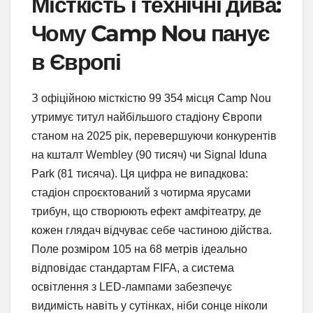
Місткість і технічні дива:
Чому Camp Nou панує
в Європі
З офіційною місткістю 99 354 місця Camp Nou
утримує титул найбільшого стадіону Європи
станом на 2025 рік, перевершуючи конкурентів
на кшталт Wembley (90 тисяч) чи Signal Iduna
Park (81 тисяча). Ця цифра не випадкова:
стадіон спроєктований з чотирма ярусами
трибун, що створюють ефект амфітеатру, де
кожен глядач відчуває себе частиною дійства.
Поле розміром 105 на 68 метрів ідеально
відповідає стандартам FIFA, а система
освітлення з LED-лампами забезпечує
видимість навіть у сутінках, ніби сонце ніколи