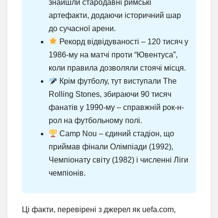
знайшли стародавні римські
артефакти, додаючи історичний шар
до сучасної арени.
Рекорд відвідуваності – 120 тисяч у
1986-му на матчі проти “Ювентуса”,
коли правила дозволяли стоячі місця.
Крім футболу, тут виступали The
Rolling Stones, збираючи 90 тисяч
фанатів у 1990-му – справжній рок-н-
рол на футбольному полі.
Camp Nou – єдиний стадіон, що
приймав фінали Олімпіади (1992),
Чемпіонату світу (1982) і численні Ліги
чемпіонів.
Ці факти, перевірені з джерел як uefa.com,