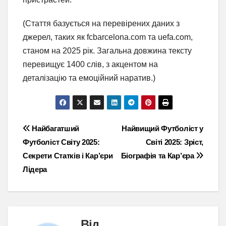
(Стаття базується на перевірених даних з
джерел, таких як fcbarcelona.com та uefa.com,
станом на 2025 рік. Загальна довжина тексту
перевищує 1400 слів, з акцентом на
деталізацію та емоційний наратив.)
Навігація
Найбагатший
Найвищий Футболіст у
Футболіст Світу 2025:
Світі 2025: Зріст,
записів
Секрети Статків і Кар’єри
Біографія та Кар’єра
Лідера
Від