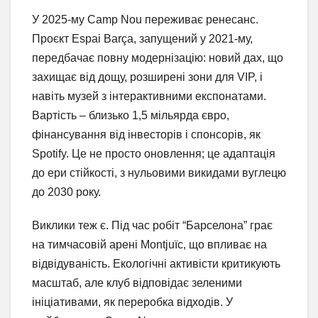
У 2025-му Camp Nou переживає ренесанс.
Проєкт Espai Barça, запущений у 2021-му,
передбачає повну модернізацію: новий дах, що
захищає від дощу, розширені зони для VIP, і
навіть музей з інтерактивними експонатами.
Вартість – близько 1,5 мільярда євро,
фінансування від інвесторів і спонсорів, як
Spotify. Це не просто оновлення; це адаптація
до ери стійкості, з нульовими викидами вуглецю
до 2030 року.
Виклики теж є. Під час робіт “Барселона” грає
на тимчасовій арені Montjuïc, що впливає на
відвідуваність. Екологічні активісти критикують
масштаб, але клуб відповідає зеленими
ініціативами, як переробка відходів. У