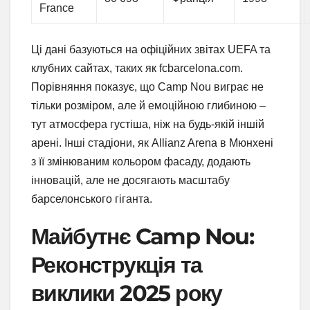
France
Ці дані базуються на офіційних звітах UEFA та
клубних сайтах, таких як fcbarcelona.com.
Порівняння показує, що Camp Nou виграє не
тільки розміром, але й емоційною глибиною –
тут атмосфера густіша, ніж на будь-якій іншій
арені. Інші стадіони, як Allianz Arena в Мюнхені
з її змінюваним кольором фасаду, додають
інновацій, але не досягають масштабу
барселонського гіганта.
Майбутнє Camp Nou:
Реконструкція та
виклики 2025 року