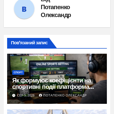
Потапенко
Олександр
Пов’язаний запис
СПОРТ
Як формуює коефіцієнти на
спортивні події платформа
Stawki bet
СЕР 5, 2026
ПОТАПЕНКО ОЛЕКСАНДР