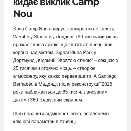
кидає виклик Camp
Nou
Хоча Camp Nou лідирує, конкуренти не сплять.
Wembley Stadium у Лондоні з 90 тисячами місць
вражає своєю аркою, що світиться вночі, ніби
корона над містом. Signal Iduna Park у
Дортмунді, відомий “Жовтою стіною” – секцією з
25 тисячами стоячих місць, – створює
атмосферу, яку важко перевершити. А Santiago
Bernabéu в Мадриді, після реконструкції 2025
року, наближається до 85 тисяч, з висувним
дахом і 360-градусним екраном.
Щоб побачити відмінності чітко, розглянемо
ключові параметри в таблиці.