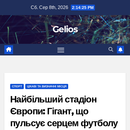
Перейти
Сб. Сер 8th, 2026
2:14:27 PM
до
вмісту
Gelios
СПОРТ
ЦІКАВІ ТА ВИЗНАЧНІ МІСЦЯ
Найбільший стадіон
Європи: Гігант, що
пульсує серцем футболу