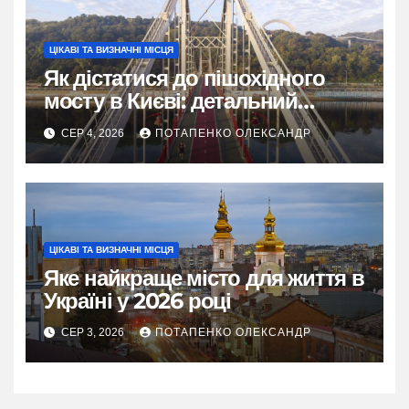
ЦІКАВІ ТА ВИЗНАЧНІ МІСЦЯ
Як дістатися до пішохідного
мосту в Києві: детальний
маршрут і лайфхаки
СЕР 4, 2026
ПОТАПЕНКО ОЛЕКСАНДР
ЦІКАВІ ТА ВИЗНАЧНІ МІСЦЯ
Яке найкраще місто для життя в
Україні у 2026 році
СЕР 3, 2026
ПОТАПЕНКО ОЛЕКСАНДР