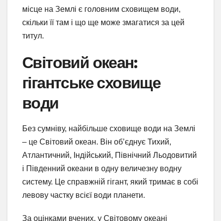
місце на Землі є головним сховищем води,
скільки її там і що ще може змагатися за цей
титул.
Світовий океан:
гігантське сховище
води
Без сумніву, найбільше сховище води на Землі
– це Світовий океан. Він об’єднує Тихий,
Атлантичний, Індійський, Північний Льодовитий
і Південний океани в одну величезну водну
систему. Це справжній гігант, який тримає в собі
левову частку всієї води планети.
За оцінками вчених, у Світовому океані