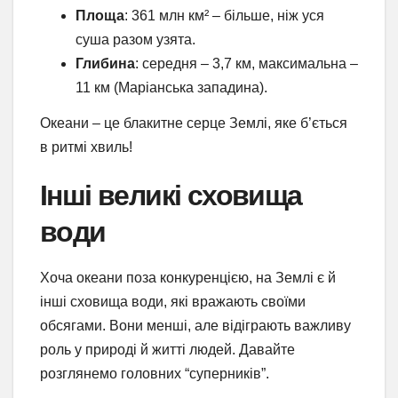
Площа
: 361 млн км² – більше, ніж уся
суша разом узята.
Глибина
: середня – 3,7 км, максимальна –
11 км (Маріанська западина).
Океани – це блакитне серце Землі, яке б’ється
в ритмі хвиль!
Інші великі сховища
води
Хоча океани поза конкуренцією, на Землі є й
інші сховища води, які вражають своїми
обсягами. Вони менші, але відіграють важливу
роль у природі й житті людей. Давайте
розглянемо головних “суперників”.