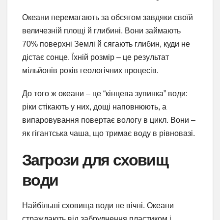
Океани перемагають за обсягом завдяки своїй
величезній площі й глибині. Вони займають
70% поверхні Землі й сягають глибин, куди не
дістає сонце. Їхній розмір – це результат
мільйонів років геологічних процесів.
До того ж океани – це “кінцева зупинка” води:
ріки стікають у них, дощі наповнюють, а
випаровування повертає вологу в цикл. Вони –
як гігантська чаша, що тримає воду в рівновазі.
Загрози для сховищ
води
Найбільші сховища води не вічні. Океани
страждають від забруднення пластиком і