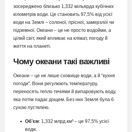
зосереджено близько 1,332 мільярда кубічних
кілометрів води. Це становить 97,5% від усієї
води на Землі – солоної, прісної, замерзлої чи
підземної. Океани – це не просто водойми, а
цілий світ, який впливає на клімат, погоду й
життя на планеті.
Чому океани такі важливі
Океани – це не лише сховище води, а й “кухня
погоди”. Вони регулюють температуру,
переносять тепло течіями й випаровують воду,
яка потім падає дощем. Без них Земля була б
сухою пустелею.
Об’єм
: 1,332 млрд км³ – це 97,5% усієї
води.