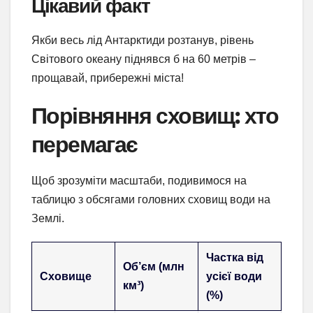
Цікавий факт
Якби весь лід Антарктиди розтанув, рівень
Світового океану піднявся б на 60 метрів –
прощавай, прибережні міста!
Порівняння сховищ: хто
перемагає
Щоб зрозуміти масштаби, подивимося на
таблицю з обсягами головних сховищ води на
Землі.
Частка від
Об’єм (млн
Сховище
усієї води
км³)
(%)