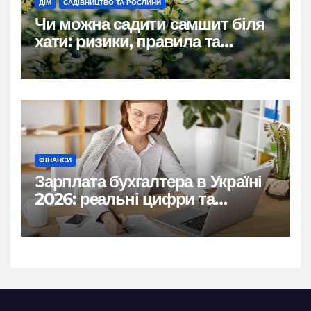
ДІМ
САДІВНИЦТВО ТА РОСЛИНИ
Чи можна садити самшит біля
хати: ризики, правила та
практичні рішення
ФІНАНСИ
Зарплата бухгалтера в Україні
2026: реальні цифри та
нюанси