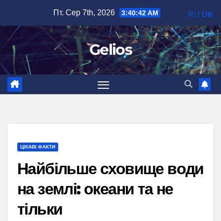
Перейти
Пт. Сер 7th, 2026
3:40:43 AM
RU
UK
до
вмісту
Gelios
ЦІКАВІ ФАКТИ
Найбільше сховище води
на землі: океани та не
тільки