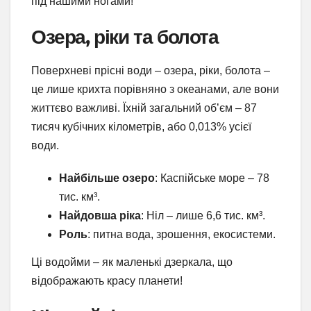
під нашими ногами!
Озера, ріки та болота
Поверхневі прісні води – озера, ріки, болота –
це лише крихта порівняно з океанами, але вони
життєво важливі. Їхній загальний об’єм – 87
тисяч кубічних кілометрів, або 0,013% усієї
води.
Найбільше озеро
: Каспійське море – 78
тис. км³.
Найдовша ріка
: Ніл – лише 6,6 тис. км³.
Роль
: питна вода, зрошення, екосистеми.
Ці водойми – як маленькі дзеркала, що
відображають красу планети!