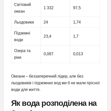
Світовий
1 332
97,5
океан
Льодовики
24
1,74
Підземні
23,4
1,7
води
Озера та
0,087
0,013
ріки
Океани – беззаперечний лідер, але без
льодовиків і підземних вод ми б не мали прісної
води для життя.
Як вода розподілена на