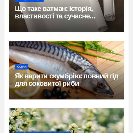
Що таке ватман: історія,
властивості та сучасне
застосування
КУХНЯ
Як варити скумбрію: повний гід
для соковитої риби