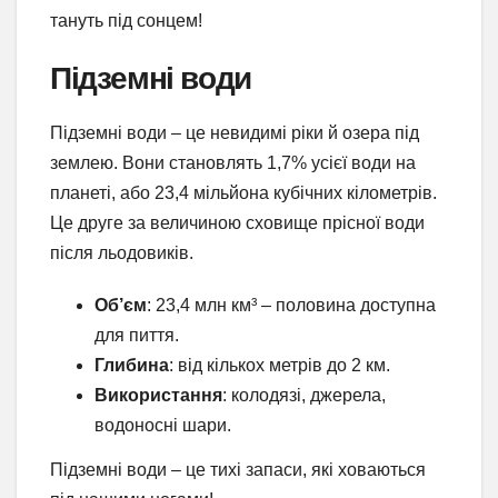
тануть під сонцем!
Підземні води
Підземні води – це невидимі ріки й озера під
землею. Вони становлять 1,7% усієї води на
планеті, або 23,4 мільйона кубічних кілометрів.
Це друге за величиною сховище прісної води
після льодовиків.
Об’єм
: 23,4 млн км³ – половина доступна
для пиття.
Глибина
: від кількох метрів до 2 км.
Використання
: колодязі, джерела,
водоносні шари.
Підземні води – це тихі запаси, які ховаються