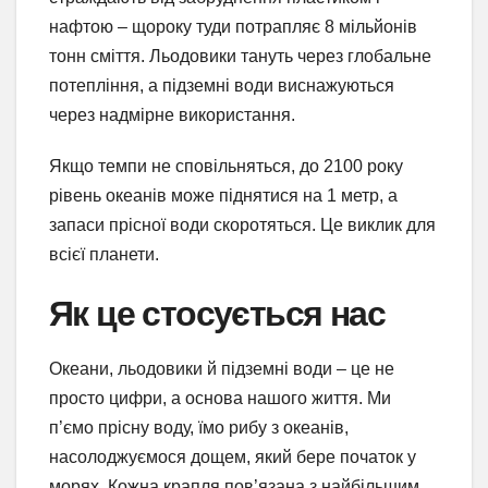
нафтою – щороку туди потрапляє 8 мільйонів
тонн сміття. Льодовики тануть через глобальне
потепління, а підземні води виснажуються
через надмірне використання.
Якщо темпи не сповільняться, до 2100 року
рівень океанів може піднятися на 1 метр, а
запаси прісної води скоротяться. Це виклик для
всієї планети.
Як це стосується нас
Океани, льодовики й підземні води – це не
просто цифри, а основа нашого життя. Ми
п’ємо прісну воду, їмо рибу з океанів,
насолоджуємося дощем, який бере початок у
морях. Кожна крапля пов’язана з найбільшим