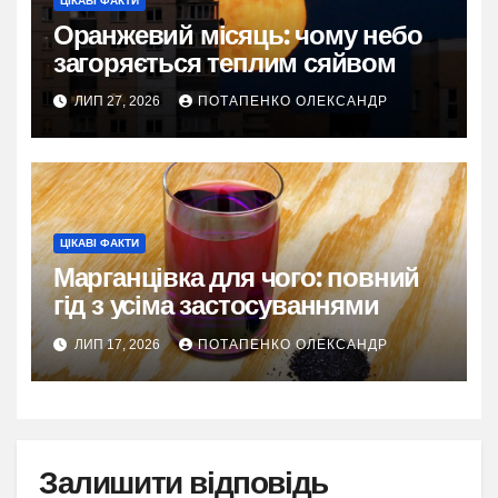
ЦІКАВІ ФАКТИ
Оранжевий місяць: чому небо
загоряється теплим сяйвом
ЛИП 27, 2026
ПОТАПЕНКО ОЛЕКСАНДР
ЦІКАВІ ФАКТИ
Марганцівка для чого: повний
гід з усіма застосуваннями
ЛИП 17, 2026
ПОТАПЕНКО ОЛЕКСАНДР
Залишити відповідь