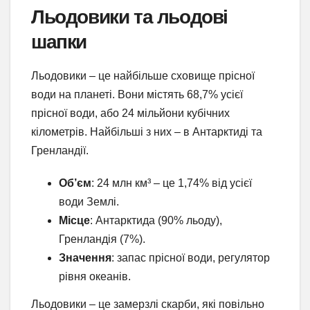
Льодовики та льодові
шапки
Льодовики – це найбільше сховище прісної
води на планеті. Вони містять 68,7% усієї
прісної води, або 24 мільйони кубічних
кілометрів. Найбільші з них – в Антарктиді та
Гренландії.
Об’єм
: 24 млн км³ – це 1,74% від усієї
води Землі.
Місце
: Антарктида (90% льоду),
Гренландія (7%).
Значення
: запас прісної води, регулятор
рівня океанів.
Льодовики – це замерзлі скарби, які повільно