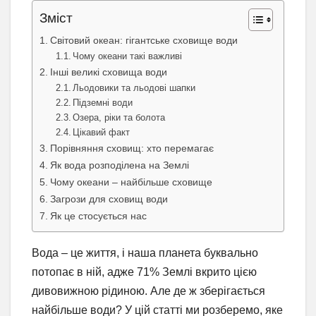
Зміст
Світовий океан: гігантське сховище води
Чому океани такі важливі
Інші великі сховища води
Льодовики та льодові шапки
Підземні води
Озера, ріки та болота
Цікавий факт
Порівняння сховищ: хто перемагає
Як вода розподілена на Землі
Чому океани – найбільше сховище
Загрози для сховищ води
Як це стосується нас
Вода – це життя, і наша планета буквально
потопає в ній, адже 71% Землі вкрито цією
дивовижною рідиною. Але де ж зберігається
найбільше води? У цій статті ми розберемо, яке