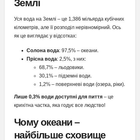
Землі
Уся вода на Землі – це 1,386 мільярда кубічних
кілометрів, але її розподіл нерівномірний. Ось
як це виглядає у відсотках:
Солона вода
: 97,5% – океани.
Прісна вода
: 2,5%, з них:
68,7% – льодовики.
30,1% – підземні води.
1,2% – поверхневі води (озера, ріки).
Лише 0,3% води доступні для пиття
– це
крихітна частка, яка годує все людство!
Чому океани –
найбільше сховище