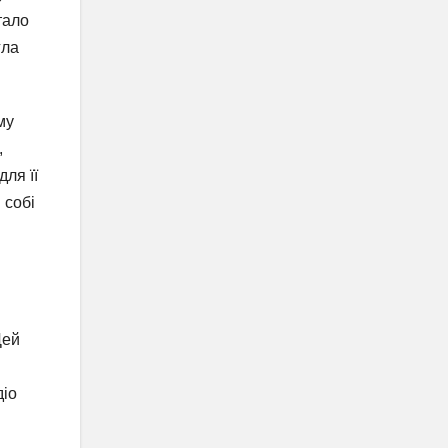
тало
гла
му
,
ля її
 собі
Цей
діо