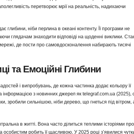
 наполегливість перетворює мрії на реальність, надихаючи
дає глибини, ніби перлина в океані контенту. Її програми не
аючи глядачам знаходити відповіді на щоденні виклики. Ст
і мережі, де пости про самовдосконалення набирають тисячі
ці та Емоційні Глибини
радостей і випробувань, де кожна частинка додає кольору її
а інформацією з новинних джерел як telegraf.com.ua (2025), 
паки, зробили сильнішою, ніби дерево, що гнеться під вітром,
ентральна в житті. Вона часто ділиться теплими історіями про
а особистим робить її щасливою. У 2025 році з’явилися чутк