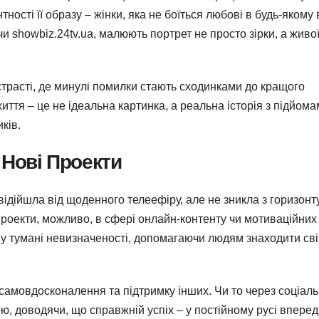
сті її образу – жінки, яка не боїться любові в будь-якому в
чи showbiz.24tv.ua, малюють портрет не просто зірки, а живо
ристрасті, де минулі помилки стають сходинками до кращого
ття – це не ідеальна картинка, а реальна історія з підйома
ків.
 Нові Проекти
відійшла від щоденного телеефіру, але не зникла з горизонту
роекти, можливо, в сфері онлайн-контенту чи мотиваційних
 у тумані невизначеності, допомагаючи людям знаходити св
 самовдосконалення та підтримку інших. Чи то через соціаль
ю, доводячи, що справжній успіх – у постійному русі вперед