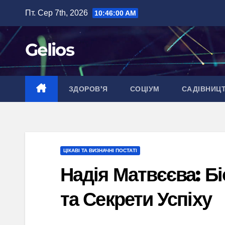
Перейти
Пт. Сер 7th, 2026
10:46:01 AM
до
вмісту
Gelios
ЗДОРОВ’Я
СОЦІУМ
САДІВНИЦ
ЦІКАВІ ТА ВИЗНАЧНІ ПОСТАТІ
Надія Матвєєва: Б
та Секрети Успіху