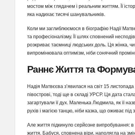
мостом між глядачем і реальним життям. Її історі
яка надихає тисячі шанувальників.
Коли ми заглиблюємося в біографію Надії Матвєє
та професіоналізму. Її шлях сповнений несподіва
розкриває таємниці людських доль. Ця жінка, ч
випромінювала оптимізм, ніби сонячний промінь
Раннє Життя та Формув
Надія Матвєєва з’явилася на світ 15 листопада
півострові, тоді ще в складі УРСР. Ця дата стал
загартували її дух. Маленька Людмила, як її наз
рухів і магією танцю, ніби казка, що оживає під 
Але життя підкинуло серйозне випробування: в ра
життя. Бабуся, сповнена віри, наполягла на змі