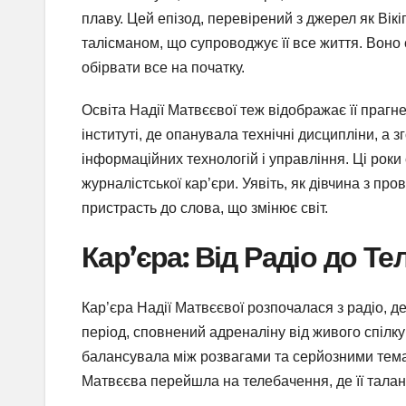
плаву. Цей епізод, перевірений з джерел як Вікі
талісманом, що супроводжує її все життя. Воно 
обірвати все на початку.
Освіта Надії Матвєєвої теж відображає її праг
інституті, де опанувала технічні дисципліни, а
інформаційних технологій і управління. Ці роки
журналістської кар’єри. Уявіть, як дівчина з пр
пристрасть до слова, що змінює світ.
Кар’єра: Від Радіо до Т
Кар’єра Надії Матвєєвої розпочалася з радіо, 
період, сповнений адреналіну від живого спілк
балансувала між розвагами та серйозними темами
Матвєєва перейшла на телебачення, де її талант 