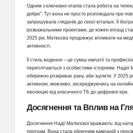
Одним з ключових етапів стала робота на телека
добре”. Тут вона не просто розповідала про по
запрошувала глядачів до своєї вітальні. Її біог
розважальними проектами, де кожен епізод став
2025 рік, Матвєєва продовжує впливати на медіа
активності.
Її стиль ведення – це суміш емпатії та професіо
переплітаються з особистими історіями. Надія М
обережно розкриває рану, аби зцілити. У 2025 р
активною, можливо, зосереджуючись на онлайн-
еволюцію від класичного ТБ до цифрової ери.
Досягнення та Вплив на Гл
Досягнення Надії Матвєєвої вражають: від нагор
програм. Вона стала обличчям кампаній з просвіти