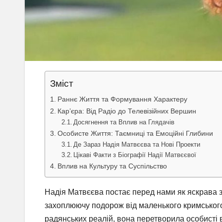
Зміст
Раннє Життя та Формування Характеру
Кар’єра: Від Радіо до Телевізійних Вершин
Досягнення та Вплив на Глядачів
Особисте Життя: Таємниці та Емоційні Глибини
Де Зараз Надія Матвєєва та Нові Проекти
Цікаві Факти з Біографії Надії Матвєєвої
Вплив на Культуру та Суспільство
Надія Матвєєва постає перед нами як яскрава з
захоплюючу подорож від маленького кримського
радянських реалій, вона перетворила особисті 