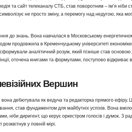
педія та сайт телеканалу СТБ, став поворотним – ім’я ніби с
символізує не просто зміну, а перемогу над недугою, яка мо
нення до знань. Вона навчалася в Московському енергетично
 згодом продовжила в Кременчуцькому університеті економіки
 сформували аналітичний розум, який пізніше став основою д
овінції, оточена книгами та формулами, поступово відкриває в
елевізійних Вершин
де вона дебютувала як ведуча та редакторка прямого ефіру. 
ування, став фундаментом для майбутніх успіхів. Вона вміло
, ніби диригент, що керує оркестром голосів і думок. З ра
розквітнув у повній мірі.