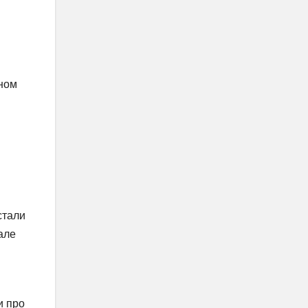
аном
стали
 але
и про