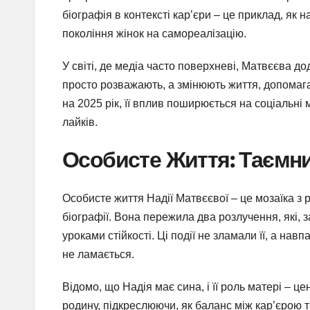
біографія в контексті кар’єри – це приклад, як
покоління жінок на самореалізацію.
У світі, де медіа часто поверхневі, Матвєєва до
просто розважають, а змінюють життя, допомаг
на 2025 рік, її вплив поширюється на соціальн
лайків.
Особисте Життя: Таємни
Особисте життя Надії Матвєєвої – це мозаїка з 
біографії. Вона пережила два розлучення, які, з
уроками стійкості. Ці події не зламали її, а нав
не ламається.
Відомо, що Надія має сина, і її роль матері – ц
родину, підкреслюючи, як баланс між кар’єрою т