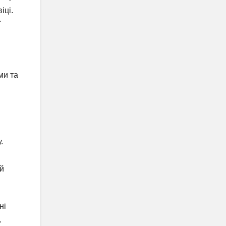
іці.
ї
ми та
.
ій
ні
.