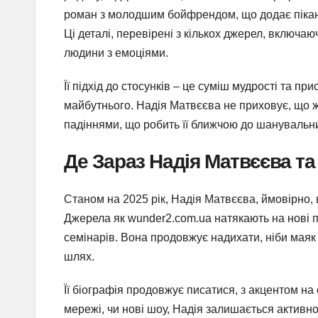
роман з молодшим бойфрендом, що додає пікантно
Ці деталі, перевірені з кількох джерел, включаю
людини з емоціями.
Її підхід до стосунків – це суміш мудрості та п
майбутнього. Надія Матвєєва не приховує, що жи
падіннями, що робить її ближчою до шанувальни
Де Зараз Надія Матвєєва та
Станом на 2025 рік, Надія Матвєєва, ймовірно, 
Джерела як wunder2.com.ua натякають на нові п
семінарів. Вона продовжує надихати, ніби маяк
шлях.
Її біографія продовжує писатися, з акцентом на
мережі, чи нові шоу, Надія залишається активно