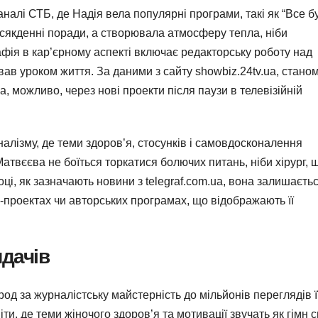
налі СТБ, де Надія вела популярні програми, такі як “Все б
всякденні поради, а створювала атмосферу тепла, ніби
рафія в кар’єрному аспекті включає редакторську роботу над
ав уроком життя. За даними з сайту showbiz.24tv.ua, стано
, можливо, через нові проекти після паузи в телевізійній
налізму, де теми здоров’я, стосунків і самовдосконалення
атвєєва не боїться торкатися болючих питань, ніби хірург, 
оці, як зазначають новини з telegraf.com.ua, вона залишаєть
проектах чи авторських програмах, що відображають її
ядачів
од за журналістську майстерність до мільйонів переглядів ї
, де теми жіночого здоров’я та мотивації звучать як гімн сил