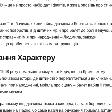
я – це не просто набір дат і фактів, а жива оповідь про стійк
вої, то бачимо, як звичайна дівчинка з Керчі стає іконою с
них поворотів, від дитячих мрій про балет до ролі ведучої, 
иє справжнє ім’я при народженні – Людмила, завжди
, що пробивається крізь хмари труднощів.
ання Характеру
 1968 року в мальовничому місті Керч, що на Кримському
а початком історії, де дитинство переплітається з викликами
вали при народженні, мріяла про сцену – балет вабив її грац
звуки музики.
нньому віці дівчинка тяжко захворіла, і лікарі боролися за 
ні імені на Надію, бо саме надія на одужання тримала дитин