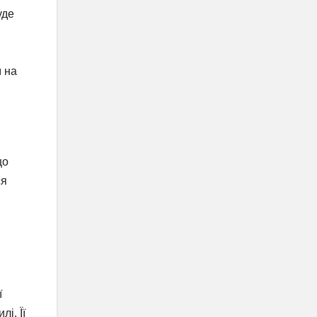
уде
м на
що
ся
ї
і. Її