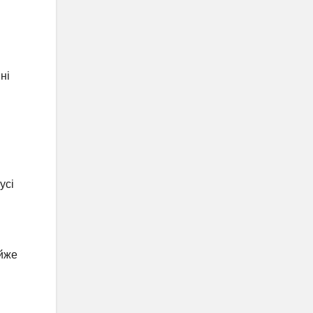
ні
усі
айже