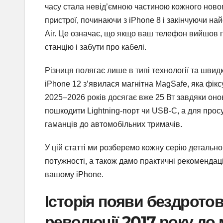
часу стала невід’ємною частиною кожного ново
пристрої, починаючи з iPhone 8 і закінчуючи на
Air. Це означає, що якщо ваш телефон вийшов п
станцію і забути про кабелі.
Різниця полягає лише в типі технології та швидк
iPhone 12 з’явилася магнітна MagSafe, яка фік
2025–2026 років досягає вже 25 Вт завдяки оно
пошкодити Lightning-порт чи USB-C, а для просу
гаманців до автомобільних тримачів.
У цій статті ми розберемо кожну серію детально
потужності, а також дамо практичні рекомендаці
вашому iPhone.
Історія появи бездротов
революції 2017 року до м