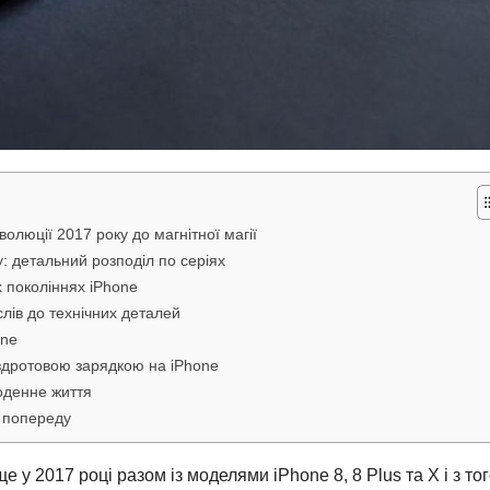
волюції 2017 року до магнітної магії
: детальний розподіл по серіях
х поколіннях iPhone
лів до технічних деталей
one
здротовою зарядкою на iPhone
оденне життя
є попереду
е у 2017 році разом із моделями iPhone 8, 8 Plus та X і з то