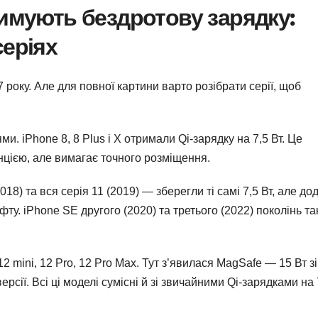
римують бездротову зарядку:
серіях
 року. Але для повної картини варто розібрати серії, щоб
и. iPhone 8, 8 Plus і X отримали Qi-зарядку на 7,5 Вт. Це
анцією, але вимагає точного розміщення.
8) та вся серія 11 (2019) — зберегли ті самі 7,5 Вт, але до
у. iPhone SE другого (2020) та третього (2022) поколінь т
12 mini, 12 Pro, 12 Pro Max. Тут з’явилася MagSafe — 15 Вт зі
рсії. Всі ці моделі сумісні й зі звичайними Qi-зарядками на 