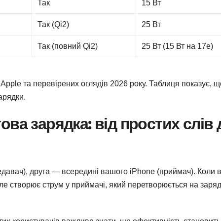
Так
15 Вт
Так (Qi2)
25 Вт
Так (повний Qi2)
25 Вт (15 Вт на 17e)
 Apple та перевірених оглядів 2026 року. Таблиця показує, щ
арядки.
ва зарядка: від простих слів 
ередавач), друга — всередині вашого iPhone (приймач). Коли 
ле створює струм у приймачі, який перетворюється на заря