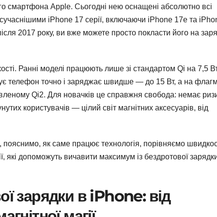
го смартфона Apple. Сьогодні нею оснащені абсолютно всі
йсучаснішими iPhone 17 серії, включаючи iPhone 17e та iPho
ісля 2017 року, ви вже можете просто покласти його на зар
ості. Ранні моделі працюють лише зі стандартом Qi на 7,5 Вт,
сує телефон точно і заряджає швидше — до 15 Вт, а на флаг
вленому Qi2. Для новачків це справжня свобода: немає риз
нутих користувачів — цілий світ магнітних аксесуарів, від
, пояснимо, як саме працює технологія, порівняємо швидкос
ї, які допоможуть вичавити максимум із бездротової зарядк
ої зарядки в iPhone: від
агнітної магії