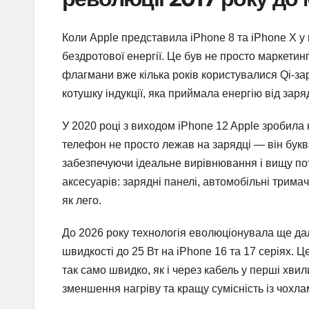
Коли Apple представила iPhone 8 та iPhone X у в
бездротової енергії. Це був не просто маркетинг
флагмани вже кілька років користувалися Qi-за
котушку індукції, яка приймала енергію від заряд
У 2020 році з виходом iPhone 12 Apple зробила 
телефон не просто лежав на зарядці — він бук
забезпечуючи ідеальне вирівнювання і вищу пот
аксесуарів: зарядні панелі, автомобільні тримачі
як лего.
До 2026 року технологія еволюціонувала ще дал
швидкості до 25 Вт на iPhone 16 та 17 серіях.
так само швидко, як і через кабель у перші хв
зменшення нагріву та кращу сумісність із чохла