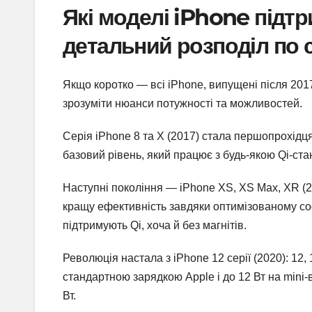
Які моделі iPhone підт
детальний розподіл по 
Якщо коротко — всі iPhone, випущені після 2017
зрозуміти нюанси потужності та можливостей.
Серія iPhone 8 та X (2017) стала першопрохідцям
базовий рівень, який працює з будь-якою Qi-ст
Наступні покоління — iPhone XS, XS Max, XR (201
кращу ефективність завдяки оптимізованому софт
підтримують Qi, хоча й без магнітів.
Революція настала з iPhone 12 серії (2020): 12, 
стандартною зарядкою Apple і до 12 Вт на mini-ве
Вт.