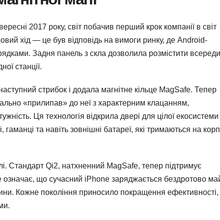
ересні 2017 року, світ побачив перший крок компанії в світ
овий хід — це був відповідь на вимоги ринку, де Android-
рядками. Задня панель з скла дозволила розмістити всереди
ної станції.
наступний стрибок і додала магнітне кільце MagSafe. Тепер
вально «прилипав» до неї з характерним клацанням,
ужність. Ця технологія відкрила двері для цілої екосистеми
, гаманці та навіть зовнішні батареї, які тримаються на корп
і. Стандарт Qi2, натхненний MagSafe, тепер підтримує
 Це означає, що сучасний iPhone заряджається бездротово м
илини. Кожне покоління приносило покращення ефективності,
ми.