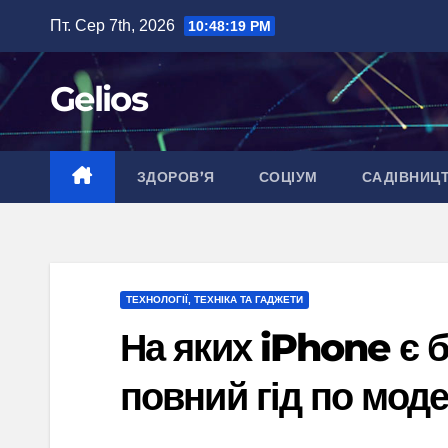
Перейти
Пт. Сер 7th, 2026
10:48:20 PM
до
вмісту
Gelios
ЗДОРОВ’Я
СОЦІУМ
САДІВНИЦ
ТЕХНОЛОГІЇ, ТЕХНІКА ТА ГАДЖЕТИ
На яких iPhone є б
повний гід по мод