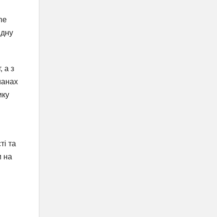
ne
ядну
 а з
манах
ику
ті та
и на