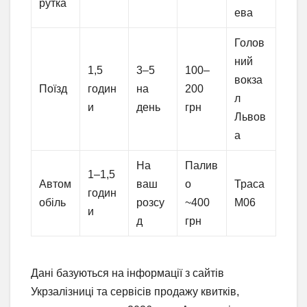
рутка
ева
Голов
ний
1,5
3–5
100–
вокза
Поїзд
годин
на
200
л
и
день
грн
Львов
а
На
Палив
1–1,5
Автом
ваш
о
Траса
годин
обіль
розсу
~400
М06
и
д
грн
Дані базуються на інформації з сайтів
Укрзалізниці та сервісів продажу квитків,