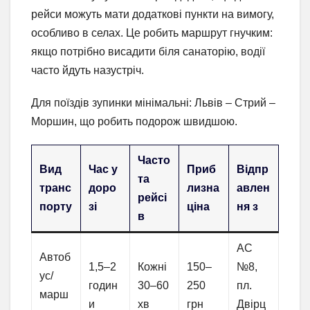
рейси можуть мати додаткові пункти на вимогу,
особливо в селах. Це робить маршрут гнучким:
якщо потрібно висадити біля санаторію, водії
часто йдуть назустріч.
Для поїздів зупинки мінімальні: Львів – Стрий –
Моршин, що робить подорож швидшою.
Часто
Вид
Час у
Приб
Відпр
та
транс
доро
лизна
авлен
рейсі
порту
зі
ціна
ня з
в
АС
Автоб
1,5–2
Кожні
150–
№8,
ус/
годин
30–60
250
пл.
марш
и
хв
грн
Двірц