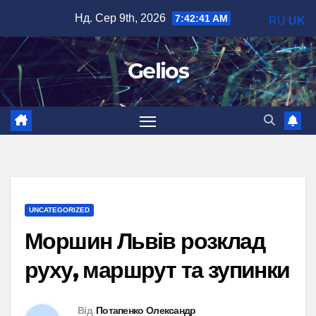
Перейти
Нд. Сер 9th, 2026
7:42:42 AM
RU
UK
до
вмісту
Gelios
UNCATEGORIZED
Моршин Львів розклад
руху, маршрут та зупинки
Від
Потапенко Олександр