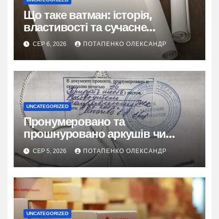
Що таке ватман: історія,
властивості та сучасне
застосування
СЕР 6, 2026
ПОТАПЕНКО ОЛЕКСАНДР
UNCATEGORIZED
Пронумеровано та
прошнуровано аркушів чи
сторінок: повний гайд
СЕР 5, 2026
ПОТАПЕНКО ОЛЕКСАНДР
UNCATEGORIZED