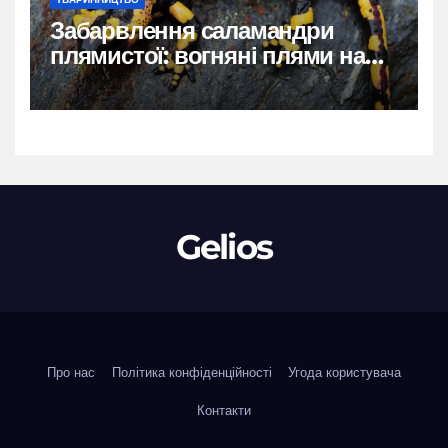
Забарвлення саламандри
плямистої: вогняні плями на
чорному тлі
Gelios
Про нас
Політика конфіденційності
Угода користувача
Контакти