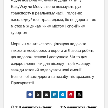
А для новачків – скачайте додатки типу
EasyWay чи Moovit: вони показують рух
транспорту в реальному часі. І головне:
насолоджуйтеся краєвидами, бо ця дорога – як
місток між динамічним містом і спокійним
курортом.
Моршин манить своєю цілющою водою та
тихою атмосферою, а дорога зі Львова робить
цю подорож легкою і доступною. Чи то для
оздоровлення, чи для вікенду – цей маршрут
завжди готовий подарувати нові емоції.
Безпечної вам дороги та незабутніх вражень у
Прикарпатті!
119 маршрутка Львів:
115 маршрутка Львів: