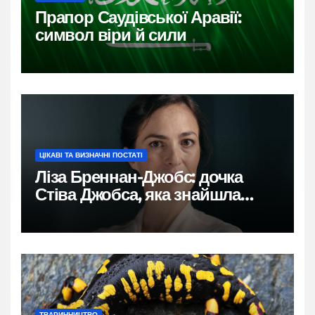
Прапор Саудівської Аравії:
символ віри й сили
ЦІКАВІ ТА ВИЗНАЧНІ ПОСТАТІ
Ліза Бреннан-Джобс: дочка
Стіва Джобса, яка знайшла
власний голос
ТВАРИННИЦТВО