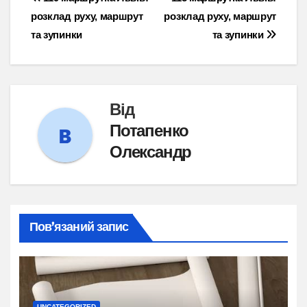
Навігація
розклад руху, маршрут
розклад руху, маршрут
записів
та зупинки
та зупинки
Від
Потапенко
Олександр
Пов’язаний запис
UNCATEGORIZED