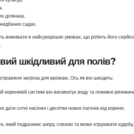
х.
их ділянках.
недбаних садах.
яють виживати в найсуворіших умовах, що робить його серйо
.
вий шкідливий для полів?
справжня загроза для врожаю. Ось як він шкодить:
й кореневій системі він висмоктує воду та поживні речовин
 дати сотні насінин і десятки нових пагонів від кореня,
н, який подразнює шкіру, слизові та може отруювати худобу,