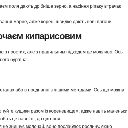
єм поля дають дрібніше зерно, а насіння ріпаку втрачає
ання марне, адже корені швидко дають нові пагони.
очаєм кипарисовим
 з простих, але з правильним підходом це можливо. Ось
ього бур’яна:
етапах або в поєднанні з іншими методами. Ось що можна
опуйте кущики разом із кореневищем, адже навіть маленьки
біть це навесні, до цвітіння.
 не знищує молочай, воно послаблює рослину, якщо