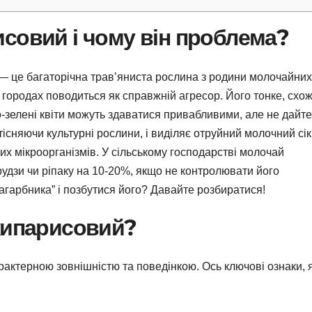
совий і чому він проблема?
 — це багаторічна трав’яниста рослина з родини молочайних
 городах поводиться як справжній агресор. Його тонке, схо
о-зелені квіти можуть здаватися привабливими, але не дайт
існяючи культурні рослини, і виділяє отруйний молочний сік
их мікроорганізмів. У сільському господарстві молочай
удзи чи ріпаку на 10-20%, якщо не контролювати його
агарбника” і позбутися його? Давайте розбиратися!
 кипарисовий?
рактерною зовнішністю та поведінкою. Ось ключові ознаки, я