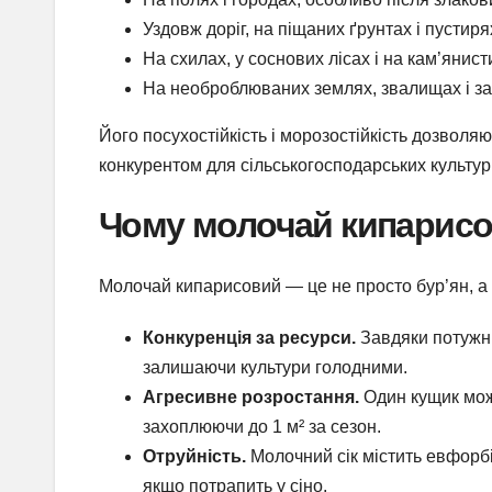
Уздовж доріг, на піщаних ґрунтах і пустиря
На схилах, у соснових лісах і на кам’янист
На необроблюваних землях, звалищах і за
Його посухостійкість і морозостійкість дозвол
конкурентом для сільськогосподарських культур
Чому молочай кипарисо
Молочай кипарисовий — це не просто бур’ян, а 
Конкуренція за ресурси.
Завдяки потужні
залишаючи культури голодними.
Агресивне розростання.
Один кущик може
захоплюючи до 1 м² за сезон.
Отруйність.
Молочний сік містить евфорбі
якщо потрапить у сіно.