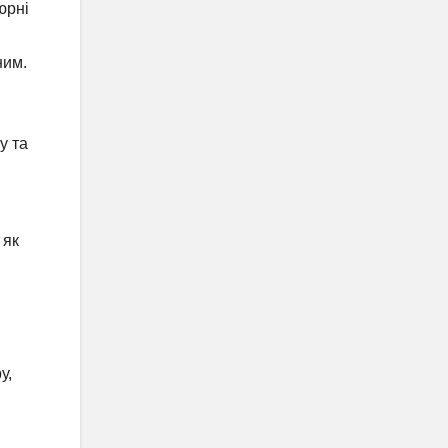
юрні
ним.
у та
 як
у,