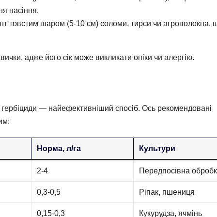
ня насіння.
нт товстим шаром (5-10 см) соломи, тирси чи агроволокна, 
ички, адже його сік може викликати опіки чи алергію.
к гербіциди — найефективніший спосіб. Ось рекомендовані
им:
Норма, л/га
Культури
2-4
Передпосівна оброб
0,3-0,5
Ріпак, пшениця
0,15-0,3
Кукурудза, ячмінь