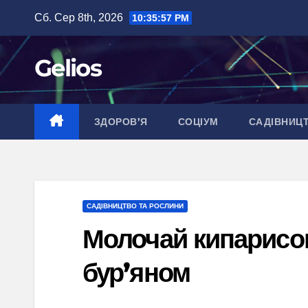
Перейти
Сб. Сер 8th, 2026
10:35:58 PM
до
вмісту
Gelios
ЗДОРОВ’Я
СОЦІУМ
САДІВНИЦ
САДІВНИЦТВО ТА РОСЛИНИ
Молочай кипарисов
бур’яном