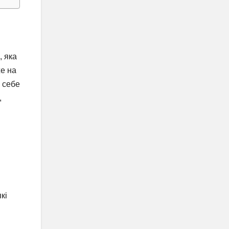
, яка
же на
е себе
,
кі