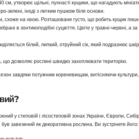
 см, утворює щільні, пухнасті кущики, що нагадують мініат
ро-зелені, іноді з легким пушком біля основи.
ки, схоже на хвою. Розташоване густо, що робить кущик пиш
ібрані в зонтикоподібні суцвіття. Цвіте у травні-червні, а за
діляється білий, липкий, отруйний сік, який подразнює шкір
, що дозволяє рослині швидко захоплювати територію.
сезон завдяки потужним кореневищам, витісняючи культури,
овий?
ений у степовій і лісостеповій зонах України, Європи, Сибір
и був завезений як декоративна рослина. Ви зустрінете його:
их культур.