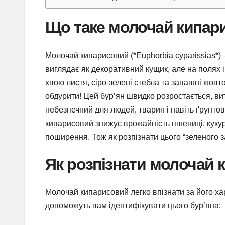
Що таке молочай кипари
Молочай кипарисовий (*Euphorbia cyparissias*)
виглядає як декоративний кущик, але на полях і
хвою листя, сіро-зелені стебла та запашні жовт
обдурити! Цей бур’ян швидко розростається, вит
небезпечний для людей, тварин і навіть ґрунтов
кипарисовий знижує врожайність пшениці, кукур
поширення. Тож як розпізнати цього “зеленого з
Як розпізнати молочай
Молочай кипарисовий легко впізнати за його ха
допоможуть вам ідентифікувати цього бур’яна: