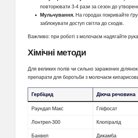
повторювати 3-4 рази за сезон до утворен
Мульчування.
На городах покривайте ґру
заблокувати доступ світла до сходів.
Важливо: при роботі з молочаєм надягайте рукав
Хімічні методи
Для великих полів чи сильно заражених діляно
препарати для боротьби з молочаєм кипарисов
Гербіцид
Діюча речовина
Раундап Макс
Гліфосат
Лонтрел-300
Клопіралід
Банвел
Дикамба