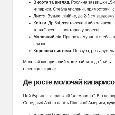
Висота та вигляд.
Рослина заввишки 15-40
кипариси. Стебла численні, прямостоячі, сі
Листя.
Вузьке, лінійне, до 2-3 см завдовж
Квітки.
Дрібні, жовто-зелені або оливкові, з
теплої осені — повторно у вересні.
Молочний сік.
При розламуванні стебла ви
слизові.
Коренева система.
Повзуча, розгалужена
Молочай кипарисовий може зайняти до 1 м² за 
пшениця чи ріпак.
Де росте молочай кипарис
Цей бур’ян — справжній “космополіт”. Він пошир
Середньої Азії та навіть Північної Америки, куд
На полях і городах, особливо після злаков