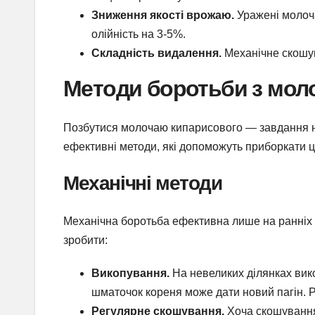
Зниження якості врожаю.
Уражені молоча
олійність на 3-5%.
Складність видалення.
Механічне скошув
Методи боротьби з мол
Позбутися молочаю кипарисового — завдання не
ефективні методи, які допоможуть приборкати ц
Механічні методи
Механічна боротьба ефективна лише на ранніх 
зробити:
Викопування.
На невеликих ділянках вик
шматочок кореня може дати новий пагін. Ро
Регулярне скошування.
Хоча скошування