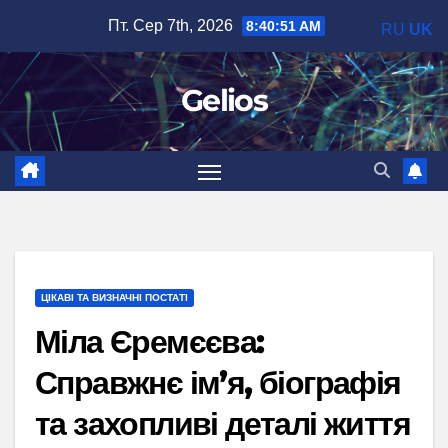
Перейти
Пт. Сер 7th, 2026
8:40:52 AM
RU
UK
до
вмісту
Gelios
ЦІКАВІ ТА ВИЗНАЧНІ ПОСТАТІ
Міла Єремєєва:
Справжнє ім’я, біографія
та захопливі деталі життя