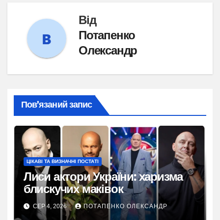
Від
Потапенко
Олександр
Пов’язаний запис
ЦІКАВІ ТА ВИЗНАЧНІ ПОСТАТІ
Лиси актори України: харизма
блискучих маківок
СЕР 4, 2026
ПОТАПЕНКО ОЛЕКСАНДР