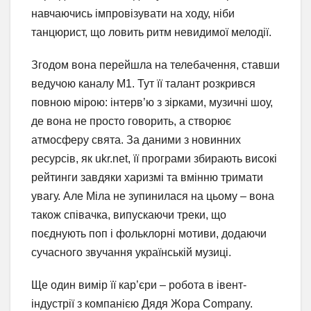
навчаючись імпровізувати на ходу, ніби
танцюрист, що ловить ритм невидимої мелодії.
Згодом вона перейшла на телебачення, ставши
ведучою каналу М1. Тут її талант розкрився
повною мірою: інтерв’ю з зірками, музичні шоу,
де вона не просто говорить, а створює
атмосферу свята. За даними з новинних
ресурсів, як ukr.net, її програми збирають високі
рейтинги завдяки харизмі та вмінню тримати
увагу. Але Міла не зупинилася на цьому – вона
також співачка, випускаючи треки, що
поєднують поп і фольклорні мотиви, додаючи
сучасного звучання українській музиці.
Ще один вимір її кар’єри – робота в івент-
індустрії з компанією Дядя Жора Company.