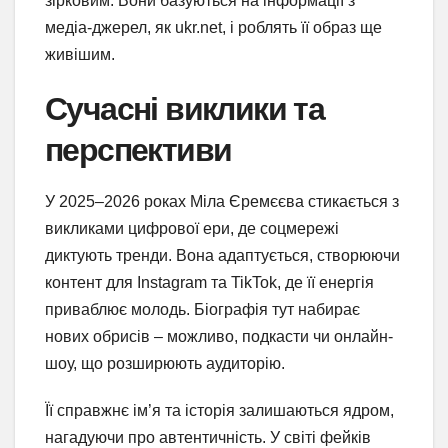
зірковим. Вони базуються на інформації з
медіа-джерел, як ukr.net, і роблять її образ ще
живішим.
Сучасні виклики та
перспективи
У 2025–2026 роках Міла Єремєєва стикається з
викликами цифрової ери, де соцмережі
диктують тренди. Вона адаптується, створюючи
контент для Instagram та TikTok, де її енергія
приваблює молодь. Біографія тут набирає
нових обрисів – можливо, подкасти чи онлайн-
шоу, що розширюють аудиторію.
Її справжнє ім’я та історія залишаються ядром,
нагадуючи про автентичність. У світі фейків