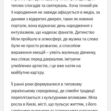
теплих спогадів та святкувань. Хоча точний рік
її народження не завжди афішується в медіа, за
даними з відкритих джерел, таких як новинні
портали, вона відзначає день народження з
ентузіазмом, що надихає фанатів. Дитинство
Міли пройшло в атмосфері, де музика та слово
були не просто розвагою, а способом
вираження емоцій – уявіть маленьку дівчинку,
яка співає перед дзеркалом, імітуючи
улюблених артистів, і це вже натяк на
майбутню кар’єру.
Її ранні роки формувалися в типовому
українському середовищі, де сімейні традиції
переплітаються з культурними впливами. Міла
росла в Києві, місті, що пульсує життям, з його
гамірними вулицями та історичними куточками.