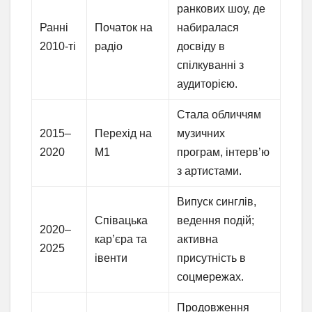
ранкових шоу, де
Ранні
Початок на
набиралася
2010-ті
радіо
досвіду в
спілкуванні з
аудиторією.
Стала обличчям
2015–
Перехід на
музичних
2020
М1
програм, інтерв’ю
з артистами.
Випуск синглів,
Співацька
ведення подій;
2020–
кар’єра та
активна
2025
івенти
присутність в
соцмережах.
Продовження