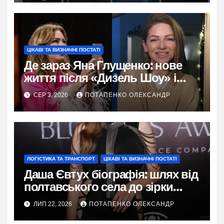
ЦІКАВІ ТА ВИЗНАЧНІ ПОСТАТІ
Де зараз Яна Глущенко: нове
життя після «Дизель Шоу» і
розлучення
СЕР 3, 2026
ПОТАПЕНКО ОЛЕКСАНДР
ЛОГІСТИКА ТА ТРАНСПОРТ
ЦІКАВІ ТА ВИЗНАЧНІ ПОСТАТІ
Даша Євтух біографія: шлях від
полтавського села до зірки
TikTok
ЛИП 22, 2026
ПОТАПЕНКО ОЛЕКСАНДР