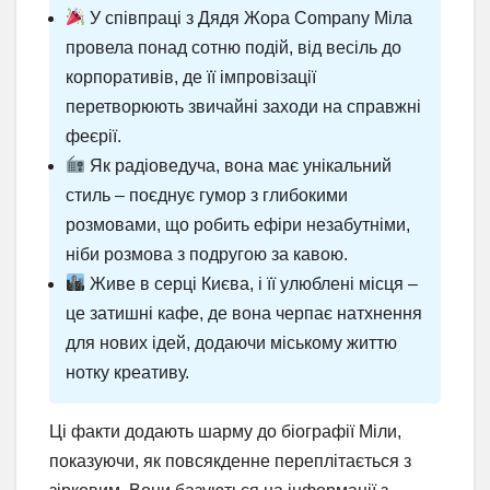
У співпраці з Дядя Жора Company Міла
провела понад сотню подій, від весіль до
корпоративів, де її імпровізації
перетворюють звичайні заходи на справжні
феєрії.
Як радіоведуча, вона має унікальний
стиль – поєднує гумор з глибокими
розмовами, що робить ефіри незабутніми,
ніби розмова з подругою за кавою.
Живе в серці Києва, і її улюблені місця –
це затишні кафе, де вона черпає натхнення
для нових ідей, додаючи міському життю
нотку креативу.
Ці факти додають шарму до біографії Міли,
показуючи, як повсякденне переплітається з