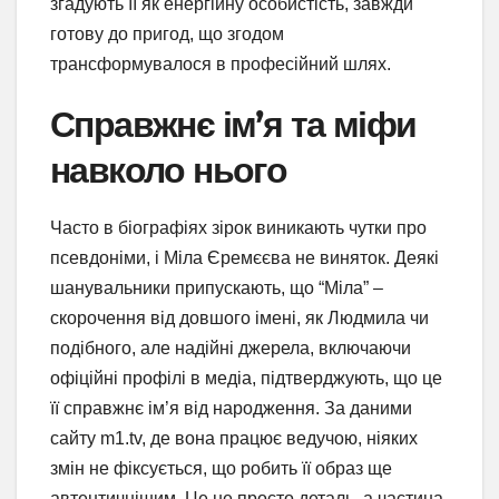
згадують її як енергійну особистість, завжди
готову до пригод, що згодом
трансформувалося в професійний шлях.
Справжнє ім’я та міфи
навколо нього
Часто в біографіях зірок виникають чутки про
псевдоніми, і Міла Єремєєва не виняток. Деякі
шанувальники припускають, що “Міла” –
скорочення від довшого імені, як Людмила чи
подібного, але надійні джерела, включаючи
офіційні профілі в медіа, підтверджують, що це
її справжнє ім’я від народження. За даними
сайту m1.tv, де вона працює ведучою, ніяких
змін не фіксується, що робить її образ ще
автентичнішим. Це не просто деталь, а частина