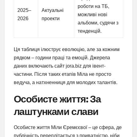
роботи на ТБ,
2025–
Актуальні
можливі нові
2026
проекти
альбоми, судячи з
тенденцій.
Ця таблиця ілюструє еволюцію, але за кожним
рядком – години праці та емоцій. Джерела
даних включають сайт jora.biz для івент-
частини. Після таких етапів Міла не просто
ведуча, а натхненниця для молодих талантів.
Особисте життя: За
лаштунками слави
Особисте життя Міли Єремєєвої – це сфера, де
публічність переплітається з приватністю, ніби