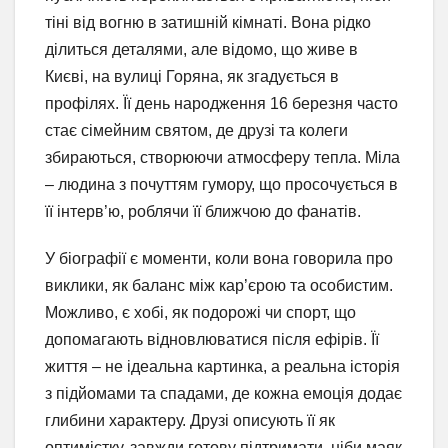
тіні від вогню в затишній кімнаті. Вона рідко
ділиться деталями, але відомо, що живе в
Києві, на вулиці Горяна, як згадується в
профілях. Її день народження 16 березня часто
стає сімейним святом, де друзі та колеги
збираються, створюючи атмосферу тепла. Міла
– людина з почуттям гумору, що просочується в
її інтерв’ю, роблячи її ближчою до фанатів.
У біографії є моменти, коли вона говорила про
виклики, як баланс між кар’єрою та особистим.
Можливо, є хобі, як подорожі чи спорт, що
допомагають відновлюватися після ефірів. Її
життя – не ідеальна картинка, а реальна історія
з підйомами та спадами, де кожна емоція додає
глибини характеру. Друзі описують її як
оптимістку, завжди готову підтримати, ніби маяк