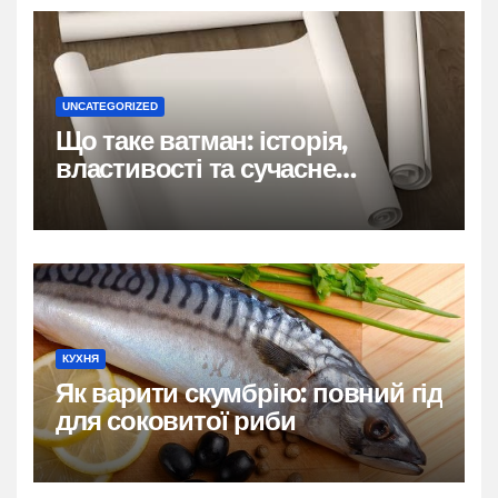
UNCATEGORIZED
Що таке ватман: історія,
властивості та сучасне
застосування
КУХНЯ
Як варити скумбрію: повний гід
для соковитої риби