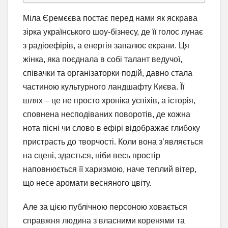
Міла Єремєєва постає перед нами як яскрава
зірка українського шоу-бізнесу, де її голос лунає
з радіоефірів, а енергія запалює екрани. Ця
жінка, яка поєднала в собі талант ведучої,
співачки та організаторки подій, давно стала
частиною культурного ландшафту Києва. Її
шлях – це не просто хроніка успіхів, а історія,
сповнена несподіваних поворотів, де кожна
нота пісні чи слово в ефірі відображає глибоку
пристрасть до творчості. Коли вона з’являється
на сцені, здається, ніби весь простір
наповнюється її харизмою, наче теплий вітер,
що несе аромати весняного цвіту.
Але за цією публічною персоною ховається
справжня людина з власними коренями та