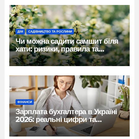
ДІМ
САДІВНИЦТВО ТА РОСЛИНИ
Чи можна садити самшит біля
хати: ризики, правила та
практичні рішення
ФІНАНСИ
Зарплата бухгалтера в Україні
2026: реальні цифри та
нюанси