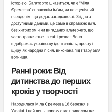
історією. Багато хто цікавиться, чи є “Міла
Єремєєва” справжнім ім’ям, чи це сценічний
псевдонім, що додає загадковості. Згідно з
доступними даними, це саме її справжнє ім’я,
без хитрих змін чи вигаданих альтер-его, що
часто трапляється в світі розваг. Воно
відображає українську ідентичність, просту і
щиру, як народна пісня, виконана під гітару біля
вогнища.
Ранні роки: Від
дитинства до перших
кроків у творчості
Народилася Міла Єремєєва 16 березня в
Україні, і цей день щороку стає приводом для