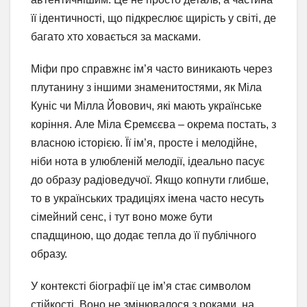
її ідентичності, що підкреслює щирість у світі, де
багато хто ховається за масками.
Міфи про справжнє ім’я часто виникають через
плутанину з іншими знаменитостями, як Міла
Куніс чи Мілла Йовович, які мають українське
коріння. Але Міла Єремєєва – окрема постать, з
власною історією. Її ім’я, просте і мелодійне,
ніби нота в улюбленій мелодії, ідеально пасує
до образу радіоведучої. Якщо копнути глибше,
то в українських традиціях імена часто несуть
сімейний сенс, і тут воно може бути
спадщиною, що додає тепла до її публічного
образу.
У контексті біографії це ім’я стає символом
стійкості. Воно не змінювалося з роками, на