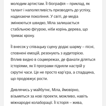
молодим артистам. Її біографія – приклад, як
талант і наполегливість призводять до успіху,
надихаючи покоління. У світі, де медіа
змінюються швидко, Міла залишається
стабільною фігурою, ніби корінь дерева, що
тримає крону.
Її внесок у співацьку сцену додає шарму – пісні,
сповнені емоцій, резонують з аудиторією.
Вплив видно в соцмережах, де фанати діляться
історіями, як її програми підняли настрій у
скрутні часи. Це не просто кар’єра, а спадщина,
що продовжує рости.
Дивлячись у майбутнє, Міла, ймовірно,
візьметься за нові проекти, можливо, навіть
міжнародні колаборації. Її історія – жива,