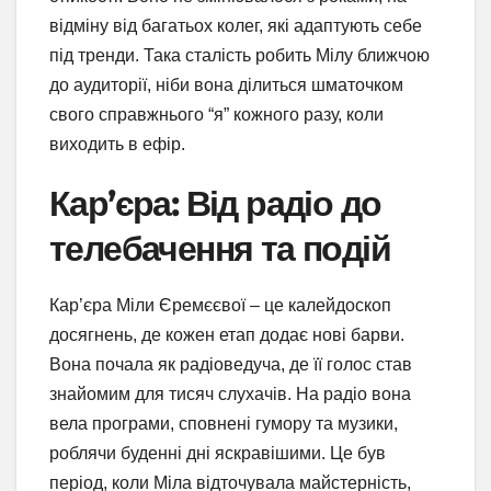
відміну від багатьох колег, які адаптують себе
під тренди. Така сталість робить Мілу ближчою
до аудиторії, ніби вона ділиться шматочком
свого справжнього “я” кожного разу, коли
виходить в ефір.
Кар’єра: Від радіо до
телебачення та подій
Кар’єра Міли Єремєєвої – це калейдоскоп
досягнень, де кожен етап додає нові барви.
Вона почала як радіоведуча, де її голос став
знайомим для тисяч слухачів. На радіо вона
вела програми, сповнені гумору та музики,
роблячи буденні дні яскравішими. Це був
період, коли Міла відточувала майстерність,