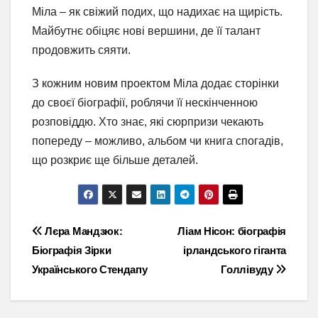
Міла – як свіжий подих, що надихає на щирість.
Майбутнє обіцяє нові вершини, де її талант
продовжить сяяти.
З кожним новим проектом Міла додає сторінки
до своєї біографії, роблячи її нескінченною
розповіддю. Хто знає, які сюрпризи чекають
попереду – можливо, альбом чи книга спогадів,
що розкриє ще більше деталей.
Навігація
Лєра Мандзюк:
Ліам Нісон: біографія
Біографія Зірки
ірландського гіганта
записів
Українського Стендапу
Голлівуду