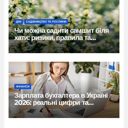
ДІМ
САДІВНИЦТВО ТА РОСЛИНИ
Чи можна садити самшит біля
хати: ризики, правила та
практичні рішення
ФІНАНСИ
Зарплата бухгалтера в Україні
2026: реальні цифри та
нюанси