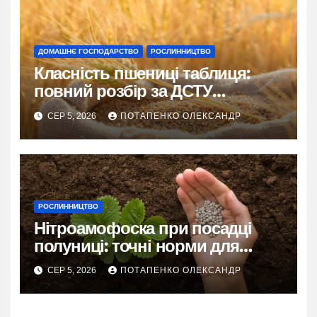
ДОМАШНЄ ГОСПОДАРСТВО
РОСЛИННИЦТВО
Класність пшениці таблиця:
повний розбір за ДСТУ
3768:2019
СЕР 5, 2026
ПОТАПЕНКО ОЛЕКСАНДР
РОСЛИННИЦТВО
Нітроамофоска при посадці
полуниці: точні норми для
рясного врожаю
СЕР 5, 2026
ПОТАПЕНКО ОЛЕКСАНДР