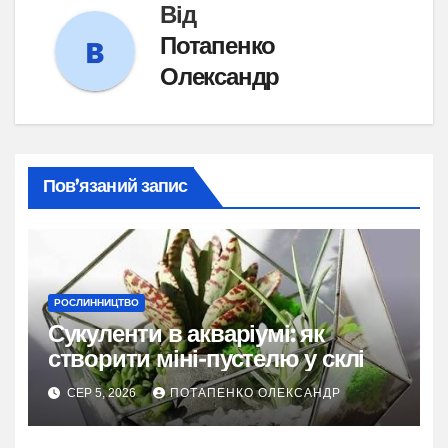
Від
Потапенко
Олександр
Пов’язаний запис
РОСЛИННИЦТВО
Сукуленти в акваріумі: як
створити міні-пустелю у склі
СЕР 5, 2026
ПОТАПЕНКО ОЛЕКСАНДР