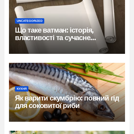
UNCATEGORIZED
Що таке ватман: історія,
властивості та сучасне
застосування
КУХНЯ
Як варити скумбрію: повний гід
для соковитої риби