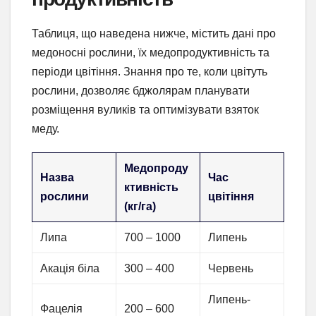
Таблиця, що наведена нижче, містить дані про
медоносні рослини, їх медопродуктивність та
періоди цвітіння. Знання про те, коли цвітуть
рослини, дозволяє бджолярам планувати
розміщення вуликів та оптимізувати взяток
меду.
Медопроду
Назва
Час
ктивність
рослини
цвітіння
(кг/га)
Липа
700 – 1000
Липень
Акація біла
300 – 400
Червень
Липень-
Фацелія
200 – 600