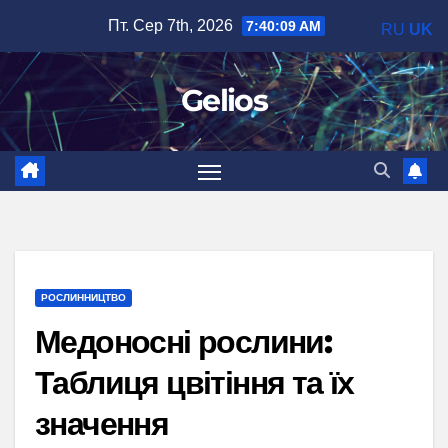
Перейти
Пт. Сер 7th, 2026
7:40:10 AM
RU
UK
до
вмісту
Gelios
РОСЛИННИЦТВО
Медоносні рослини:
Таблиця цвітіння та їх
значення