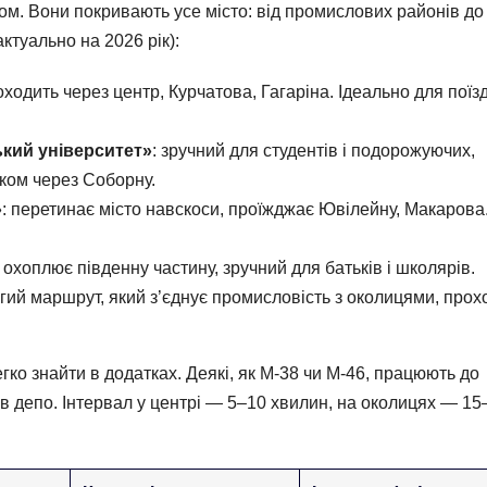
м. Вони покривають усе місто: від промислових районів до
ктуально на 2026 рік):
оходить через центр, Курчатова, Гагаріна. Ідеально для поїз
кий університет»
: зручний для студентів і подорожуючих,
чком через Соборну.
»
: перетинає місто навскоси, проїжджає Ювілейну, Макарова
: охоплює південну частину, зручний для батьків і школярів.
вгий маршрут, який з’єднує промисловість з околицями, прох
ко знайти в додатках. Деякі, як М-38 чи М-46, працюють до
 в депо. Інтервал у центрі — 5–10 хвилин, на околицях — 15