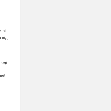
ярі
 від
ноді
ний.