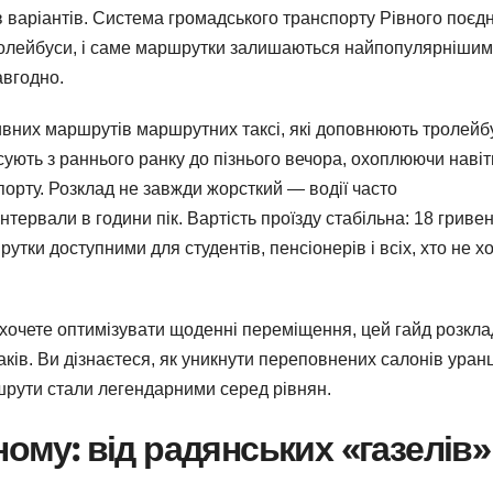
в варіантів. Система громадського транспорту Рівного поєд
тролейбуси, і саме маршрутки залишаються найпопулярніши
авгодно.
тивних маршрутів маршрутних таксі, які доповнюють тролейб
ують з раннього ранку до пізнього вечора, охоплюючи навіт
орту. Розклад не завжди жорсткий — водії часто
інтервали в години пік. Вартість проїзду стабільна: 18 гриве
утки доступними для студентів, пенсіонерів і всіх, хто не х
 хочете оптимізувати щоденні переміщення, цей гайд розкл
аків. Ви дізнаєтеся, як уникнути переповнених салонів уранц
шрути стали легендарними серед рівнян.
ному: від радянських «газелів»