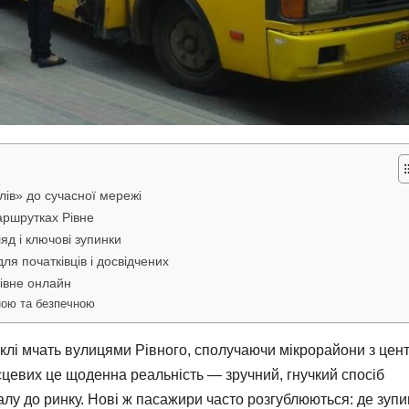
лів» до сучасної мережі
аршрутках Рівне
д і ключові зупинки
я початківців і досвідчених
Рівне онлайн
ною та безпечною
клі мчать вулицями Рівного, сполучаючи мікрорайони з цен
сцевих це щоденна реальність — зручний, гнучкий спосіб
залу до ринку. Нові ж пасажири часто розгублюються: де зупи