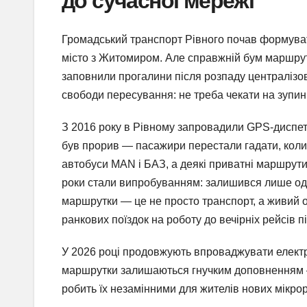
до сучасної мережі
Громадський транспорт Рівного почав формуват
місто з Житомиром. Але справжній бум маршруто
заповнили прогалини після розпаду централізо
свободи пересування: не треба чекати на зупинц
З 2016 року в Рівному запровадили GPS-диспетч
був прорив — пасажири перестали гадати, коли 
автобуси MAN і БАЗ, а деякі приватні маршрут
роки стали випробуванням: залишився лише од
маршрутки — це не просто транспорт, а живий ор
ранкових поїздок на роботу до вечірніх рейсів п
У 2026 році продовжують впроваджувати електр
маршрутки залишаються гнучким доповненням — 
робить їх незамінними для жителів нових мікро