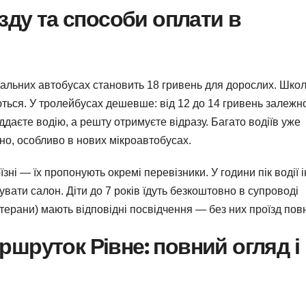
зду та способи оплати в
нальних автобусах становить 18 гривень для дорослих. Школ
ються. У тролейбусах дешевше: від 12 до 14 гривень залежно
ддаєте водію, а решту отримуєте відразу. Багато водіїв уже
но, особливо в нових мікроавтобусах.
ні — їх пропонують окремі перевізники. У години пік водії і
увати салон. Діти до 7 років їдуть безкоштовно в супроводі
терани) мають відповідні посвідчення — без них проїзд пов
шруток Рівне: повний огляд і