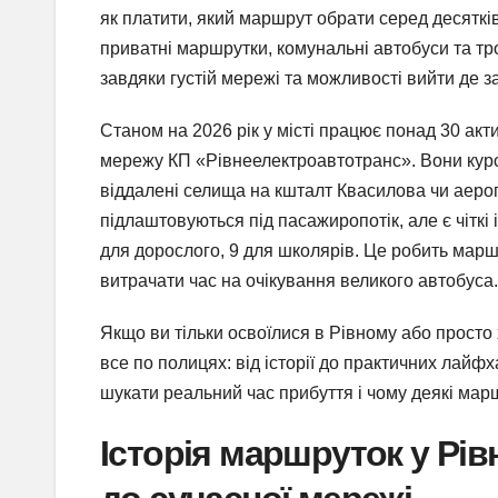
як платити, який маршрут обрати серед десяткі
приватні маршрутки, комунальні автобуси та 
завдяки густій мережі та можливості вийти де з
Станом на 2026 рік у місті працює понад 30 ак
мережу КП «Рівнеелектроавтотранс». Вони курс
віддалені селища на кшталт Квасилова чи аероп
підлаштовуються під пасажиропотік, але є чіткі 
для дорослого, 9 для школярів. Це робить маршр
витрачати час на очікування великого автобуса.
Якщо ви тільки освоїлися в Рівному або просто
все по полицях: від історії до практичних лайфх
шукати реальний час прибуття і чому деякі мар
Історія маршруток у Рів