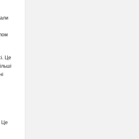
чали
олом
і. Це
ільші
ні
. Це