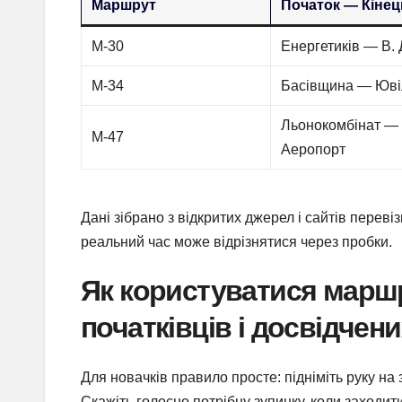
Маршрут
Початок — Кінец
М-30
Енергетиків — В. Д
М-34
Басівщина — Юві
Льонокомбінат —
М-47
Аеропорт
Дані зібрано з відкритих джерел і сайтів перев
реальний час може відрізнятися через пробки.
Як користуватися маршр
початківців і досвідчен
Для новачків правило просте: підніміть руку на 
Скажіть голосно потрібну зупинку, коли заходит