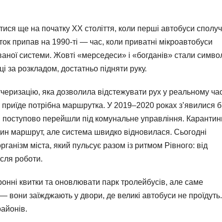
ися ще на початку XX століття, коли перші автобуси сполу
к припав на 1990-ті — час, коли приватні мікроавтобуси
ваної системи. Жовті «мерседеси» і «богданів» стали симв
і за розкладом, достатньо підняти руку.
еризацію, яка дозволила відстежувати рух у реальному час
приїде потрібна маршрутка. У 2019–2020 роках з’явилися б
и поступово перейшли під комунальне управління. Карантин
ин маршрут, але система швидко відновилася. Сьогодні
ганізм міста, який пульсує разом із ритмом Рівного: від
ісля роботи.
онні квитки та оновлювати парк тролейбусів, але саме
вони заїжджають у двори, де великі автобуси не проїдуть
районів.