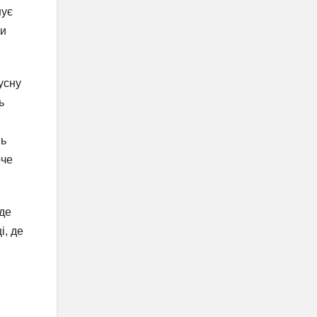
нує
ми
усну
ь
нь
оче
аде
і, де