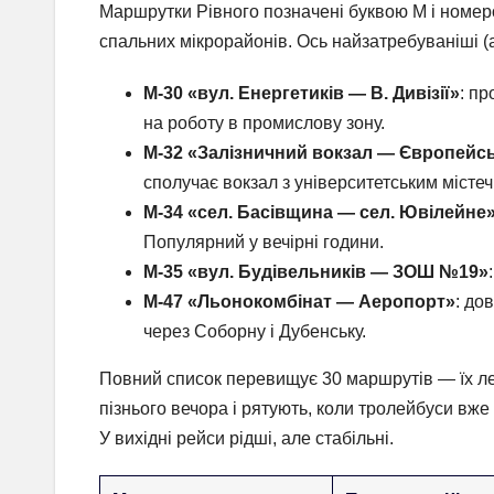
Маршрутки Рівного позначені буквою М і номеро
спальних мікрорайонів. Ось найзатребуваніші (а
М-30 «вул. Енергетиків — В. Дивізії»
: пр
на роботу в промислову зону.
М-32 «Залізничний вокзал — Європейсь
сполучає вокзал з університетським місте
М-34 «сел. Басівщина — сел. Ювілейне
Популярний у вечірні години.
М-35 «вул. Будівельників — ЗОШ №19»
М-47 «Льонокомбінат — Аеропорт»
: до
через Соборну і Дубенську.
Повний список перевищує 30 маршрутів — їх лег
пізнього вечора і рятують, коли тролейбуси вже
У вихідні рейси рідші, але стабільні.