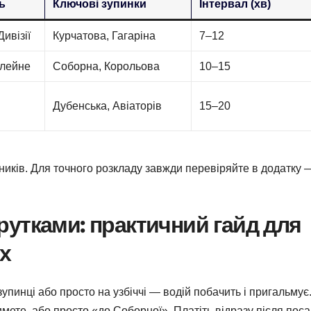
ь
Ключові зупинки
Інтервал (хв)
ивізії
Курчатова, Гагаріна
7–12
лейне
Соборна, Корольова
10–15
Дубенська, Авіаторів
15–20
ізників. Для точного розкладу завжди перевіряйте в додатку 
утками: практичний гайд для
их
зупинці або просто на узбіччі — водій побачить і пригальмує
имете, або просто «до Соборної». Платіть відразу після поса