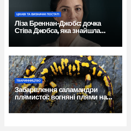
ЦІКАВІ ТА ВИЗНАЧНІ ПОСТАТІ
Ліза Бреннан-Джобс: дочка
Стіва Джобса, яка знайшла
власний голос
ТВАРИННИЦТВО
Забарвлення саламандри
плямистої: вогняні плями на
чорному тлі