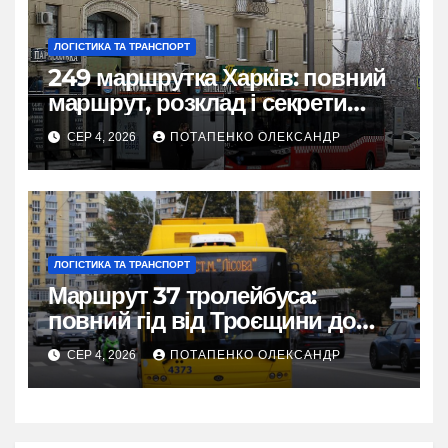
ЛОГІСТИКА ТА ТРАНСПОРТ
249 маршрутка Харків: повний
маршрут, розклад і секрети
зручної поїздки
СЕР 4, 2026
ПОТАПЕНКО ОЛЕКСАНДР
ЛОГІСТИКА ТА ТРАНСПОРТ
Маршрут 37 тролейбуса:
повний гід від Троєщини до
метро Лісова
СЕР 4, 2026
ПОТАПЕНКО ОЛЕКСАНДР