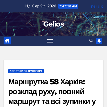
Перейти
Нд. Сер 9th, 2026
7:47:31 AM
RU
UK
до
вмісту
Gelios
ЛОГІСТИКА ТА ТРАНСПОРТ
Маршрутка 58 Харків:
розклад руху, повний
маршрут та всі зупинки у