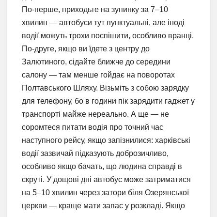
По-перше, приходьте на зупинку за 7–10
хвилин — автобуси тут пунктуальні, але іноді
водії можуть трохи поспішити, особливо вранці.
По-друге, якщо ви їдете з центру до
Залютиного, сідайте ближче до середини
салону — там менше гойдає на поворотах
Полтавського Шляху. Візьміть з собою зарядку
для телефону, бо в години пік зарядити гаджет у
транспорті майже нереально. А ще — не
соромтеся питати водія про точний час
наступного рейсу, якщо запізнилися: харківські
водії зазвичай підказують доброзичливо,
особливо якщо бачать, що людина справді в
скруті. У дощові дні автобус може затриматися
на 5–10 хвилин через затори біля Озерянської
церкви — краще мати запас у розкладі. Якщо