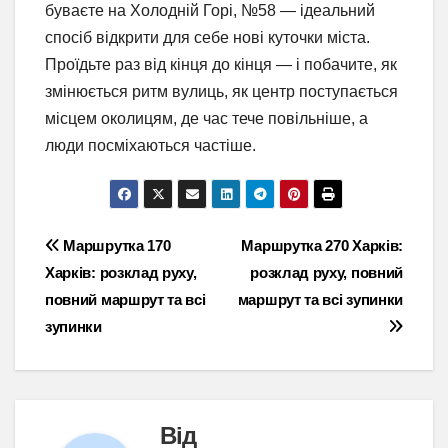
буваєте на Холодній Горі, №58 — ідеальний
спосіб відкрити для себе нові куточки міста.
Проїдьте раз від кінця до кінця — і побачите, як
змінюється ритм вулиць, як центр поступається
місцем околицям, де час тече повільніше, а
люди посміхаються частіше.
Навігація
Маршрутка 170
Маршрутка 270 Харків:
Харків: розклад руху,
розклад руху, повний
записів
повний маршрут та всі
маршрут та всі зупинки
зупинки
Від