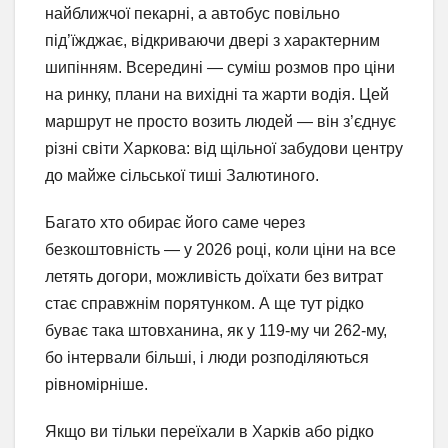
найближчої пекарні, а автобус повільно
під’їжджає, відкриваючи двері з характерним
шипінням. Всередині — суміш розмов про ціни
на ринку, плани на вихідні та жарти водія. Цей
маршрут не просто возить людей — він з’єднує
різні світи Харкова: від щільної забудови центру
до майже сільської тиші Залютиного.
Багато хто обирає його саме через
безкоштовність — у 2026 році, коли ціни на все
летять догори, можливість доїхати без витрат
стає справжнім порятунком. А ще тут рідко
буває така штовханина, як у 119-му чи 262-му,
бо інтервали більші, і люди розподіляються
рівномірніше.
Якщо ви тільки переїхали в Харків або рідко