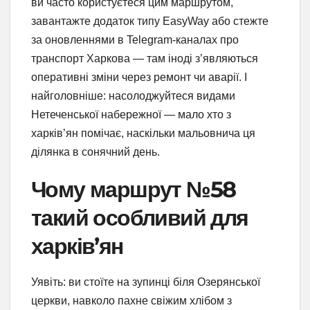
ви часто користуєтеся цим маршрутом,
завантажте додаток типу EasyWay або стежте
за оновленнями в Telegram-каналах про
транспорт Харкова — там іноді з’являються
оперативні зміни через ремонт чи аварії. І
найголовніше: насолоджуйтеся видами
Нетеченської набережної — мало хто з
харків’ян помічає, наскільки мальовнича ця
ділянка в сонячний день.
Чому маршрут №58
такий особливий для
харків’ян
Уявіть: ви стоїте на зупинці біля Озерянської
церкви, навколо пахне свіжим хлібом з