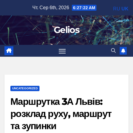
Перейти
Чт. Сер 6th, 2026
6:27:23 AM
RU
UK
до
вмісту
Gelios
UNCATEGORIZED
Маршрутка 3А Львів:
розклад руху, маршрут
та зупинки