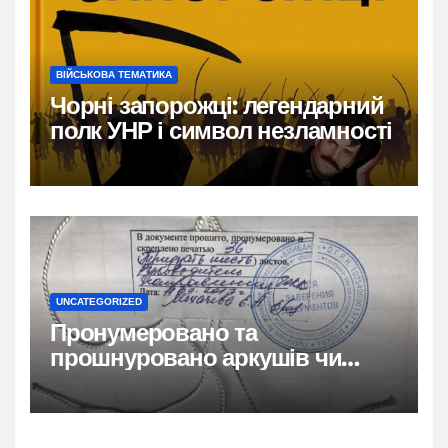
ВІЙСЬКОВА ТЕМАТИКА
Чорні запорожці: легендарний
полк УНР і символ незламності
UNCATEGORIZED
Пронумеровано та
прошнуровано аркушів чи
сторінок: повний гайд