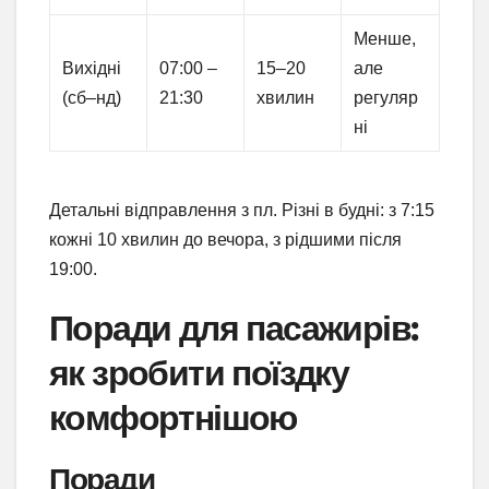
Менше,
Вихідні
07:00 –
15–20
але
(сб–нд)
21:30
хвилин
регуляр
ні
Детальні відправлення з пл. Різні в будні: з 7:15
кожні 10 хвилин до вечора, з рідшими після
19:00.
Поради для пасажирів:
як зробити поїздку
комфортнішою
Поради