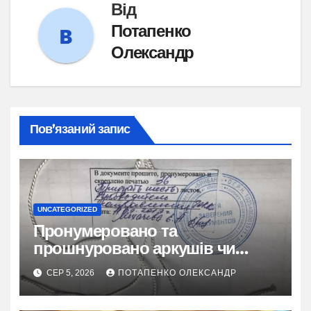
Від
Потапенко
Олександр
Пов’язаний запис
UNCATEGORIZED
Пронумеровано та
прошнуровано аркушів чи
сторінок: повний гайд
СЕР 5, 2026
ПОТАПЕНКО ОЛЕКСАНДР