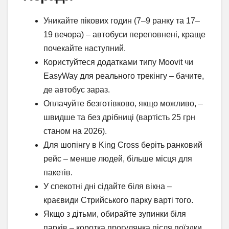
Уникайте пікових годин (7–9 ранку та 17–
19 вечора) – автобуси переповнені, краще
почекайте наступний.
Користуйтеся додатками типу Moovit чи
EasyWay для реального трекінгу – бачите,
де автобус зараз.
Оплачуйте безготівково, якщо можливо, –
швидше та без дрібниці (вартість 25 грн
станом на 2026).
Для шопінгу в King Cross беріть ранковий
рейс – менше людей, більше місця для
пакетів.
У спекотні дні сідайте біля вікна –
краєвиди Стрийського парку варті того.
Якщо з дітьми, обирайте зупинки біля
парків – коротка прогулянка після поїздки.