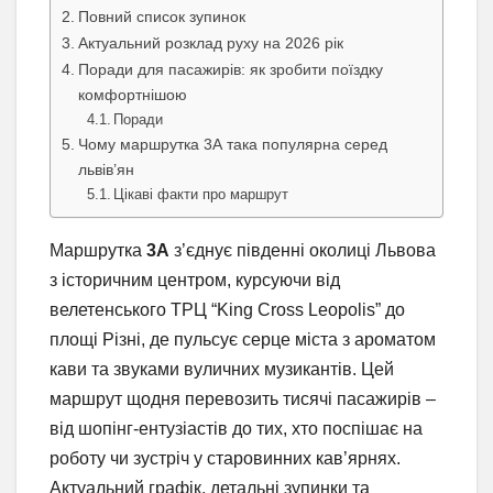
Повний список зупинок
Актуальний розклад руху на 2026 рік
Поради для пасажирів: як зробити поїздку
комфортнішою
Поради
Чому маршрутка 3А така популярна серед
львів’ян
Цікаві факти про маршрут
Маршрутка
3А
з’єднує південні околиці Львова
з історичним центром, курсуючи від
велетенського ТРЦ “King Cross Leopolis” до
площі Різні, де пульсує серце міста з ароматом
кави та звуками вуличних музикантів. Цей
маршрут щодня перевозить тисячі пасажирів –
від шопінг-ентузіастів до тих, хто поспішає на
роботу чи зустріч у старовинних кав’ярнях.
Актуальний графік, детальні зупинки та