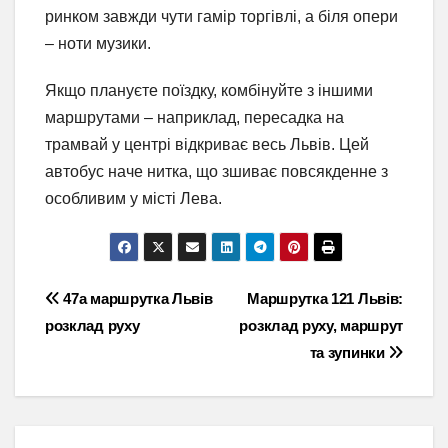
ринком завжди чути гамір торгівлі, а біля опери
– ноти музики.
Якщо плануєте поїздку, комбінуйте з іншими
маршрутами – наприклад, пересадка на
трамвай у центрі відкриває весь Львів. Цей
автобус наче нитка, що зшиває повсякденне з
особливим у місті Лева.
Навігація
47а маршрутка Львів
Маршрутка 121 Львів:
розклад руху
розклад руху, маршрут
записів
та зупинки