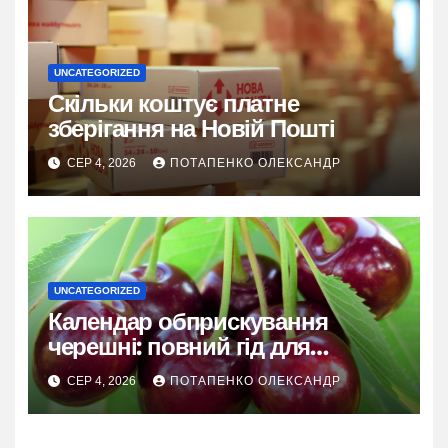
UNCATEGORIZED
Скільки коштує платне
зберігання на Новій Пошті
СЕР 4, 2026
ПОТАПЕНКО ОЛЕКСАНДР
UNCATEGORIZED
Календар обприскування
черешні: повний гід для
здорового врожаю
СЕР 4, 2026
ПОТАПЕНКО ОЛЕКСАНДР