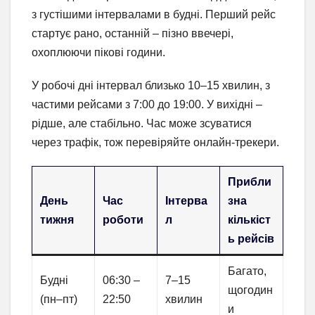
з густішими інтервалами в будні. Перший рейс
стартує рано, останній – пізно ввечері,
охоплюючи пікові години.
У робочі дні інтервал близько 10–15 хвилин, з
частими рейсами з 7:00 до 19:00. У вихідні –
рідше, але стабільно. Час може зсуватися
через трафік, тож перевіряйте онлайн-трекери.
Прибли
День
Час
Інтерва
зна
тижня
роботи
л
кількіст
ь рейсів
Багато,
Будні
06:30 –
7–15
щогодин
(пн–пт)
22:50
хвилин
и