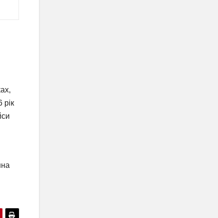
ах,
 рік
йси
нна