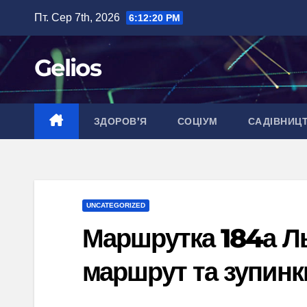
Перейти
Пт. Сер 7th, 2026
6:12:21 PM
до
вмісту
Gelios
ЗДОРОВ’Я
СОЦІУМ
САДІВНИЦ
UNCATEGORIZED
Маршрутка 184а Ль
маршрут та зупинк