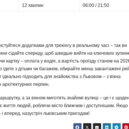
12 хвилин
06:00 / 21:50
стуйтеся додатками для трекінгу в реальному часі – так ви
одини сідайте спереду, щоб швидше вийти на ключових зупинк
 чи картку – оплата у водія, а вартість проїзду станом на 2026
що їдете з дітьми чи багажем, обирайте менш завантажені ре
ут ідеально підходить для знайомства з Львовом – з вікна
 архітектурних перлин.
аршрутку, а за вікном миготять знайомі вулиці – це і є щоде
нує життя людей, роблячи місто ближчим і доступнішим. Якщо
– і вперед, назустріч львівським пригодам!