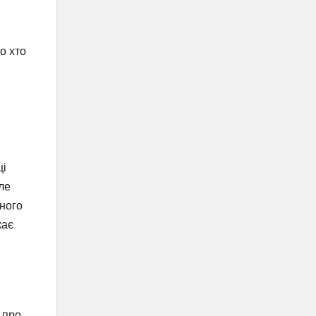
о хто
ці
ле
тного
кає
 про