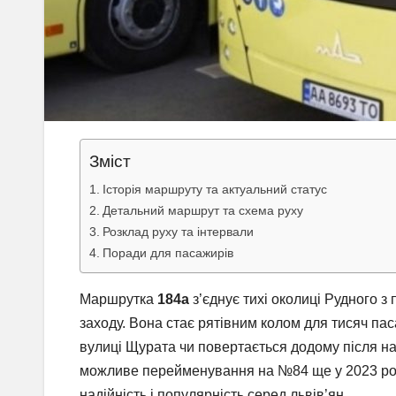
Зміст
Історія маршруту та актуальний статус
Детальний маршрут та схема руху
Розклад руху та інтервали
Поради для пасажирів
Маршрутка
184а
з’єднує тихі околиці Рудного з
заходу. Вона стає рятівним колом для тисяч пас
вулиці Щурата чи повертається додому після нас
можливе перейменування на №84 ще у 2023 році
надійність і популярність серед львів’ян.