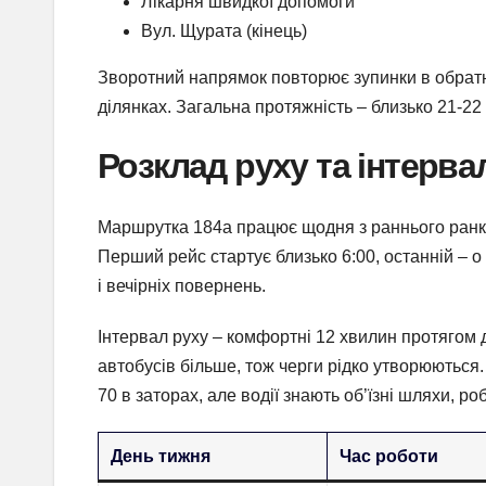
Лікарня швидкої допомоги
Вул. Щурата (кінець)
Зворотний напрямок повторює зупинки в обратн
ділянках. Загальна протяжність – близько 21-2
Розклад руху та інтерва
Маршрутка 184а працює щодня з раннього ранку 
Перший рейс стартує близько 6:00, останній – о
і вечірніх повернень.
Інтервал руху – комфортні 12 хвилин протягом д
автобусів більше, тож черги рідко утворюються.
70 в заторах, але водії знають об’їзні шляхи, 
День тижня
Час роботи