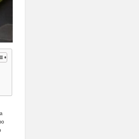
на
ро
ю