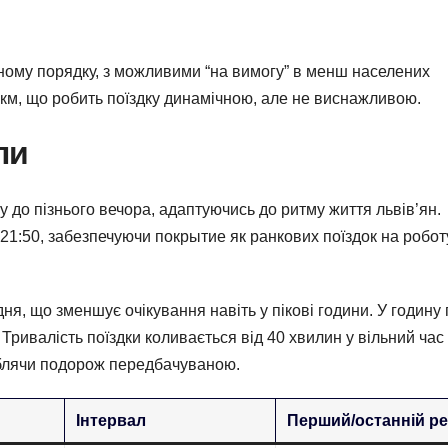
ому порядку, з можливими “на вимогу” в менш населених
2 км, що робить поїздку динамічною, але не виснажливою.
ли
до пізнього вечора, адаптуючись до ритму життя львів’ян.
 21:50, забезпечуючи покрытие як ранкових поїздок на роботу
ня, що зменшує очікування навіть у пікові години. У годину 
 Тривалість поїздки коливається від 40 хвилин у вільний час
роблячи подорож передбачуваною.
Інтервал
Перший/останній р