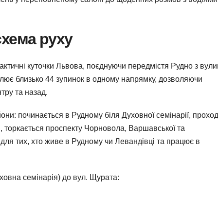
схема руху
актичні куточки Львова, поєднуючи передмістя Рудно з вул
плює близько 44 зупинок в одному напрямку, дозволяючи
тру та назад.
йони: починається в Рудному біля Духовної семінарії, прохо
м, торкається проспекту Чорновола, Варшавської та
для тих, хто живе в Рудному чи Левандівці та працює в
ховна семінарія) до вул. Щурата: