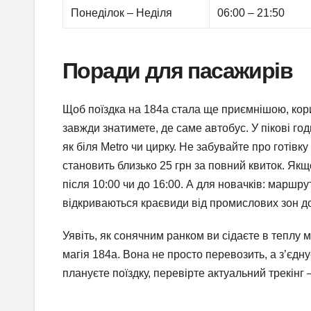
Понеділок – Неділя
06:00 – 21:50
Поради для пасажирів
Щоб поїздка на 184а стала ще приємнішою, кори
завжди знатимете, де саме автобус. У пікові г
як біля Metro чи цирку. Не забувайте про готівку
становить близько 25 грн за повний квиток. Як
після 10:00 чи до 16:00. А для новачків: маршр
відкриваються краєвиди від промислових зон до
Уявіть, як сонячним ранком ви сідаєте в теплу м
магія 184а. Вона не просто перевозить, а з’єд
плануєте поїздку, перевірте актуальний трекінг 