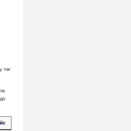
, так
пік
 до
ейс