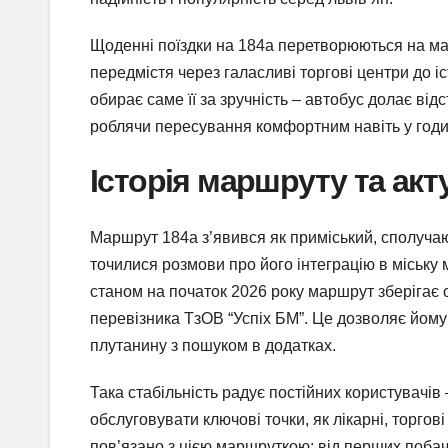
Щоденні поїздки на 184а перетворюються на мал
передмістя через галасливі торгові центри до іс
обирає саме її за зручність – автобус долає від
роблячи пересування комфортним навіть у годин
Історія маршруту та акт
Маршрут 184а з’явився як приміський, сполуча
точилися розмови про його інтеграцію в міську
станом на початок 2026 року маршрут зберігає
перевізника ТзОВ “Успіх БМ”. Це дозволяє йому
плутанину з пошуком в додатках.
Така стабільність радує постійних користувачі
обслуговувати ключові точки, як лікарні, торгові
пов’язано з цією маршруткою: від перших поба