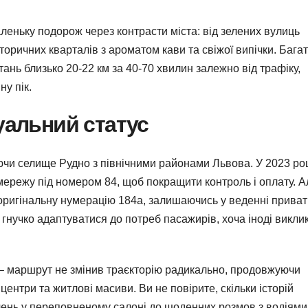
еньку подорож через контрасти міста: від зелених вулиць
торичних кварталів з ароматом кави та свіжої випічки. Багат
стань близько 20-22 км за 40-70 хвилин залежно від трафіку,
у пік.
уальний статус
ючи селище Рудно з північними районами Львова. У 2023 ро
 мережу під номером 84, щоб покращити контроль і оплату. А
 оригінальну нумерацію 184а, залишаючись у веденні прива
 гнучко адаптуватися до потреб пасажирів, хоча іноді викли
в – маршрут не змінив траєкторію радикально, продовжуючи
 центри та житлові масиви. Ви не повірите, скільки історій
чень у переповненому салоні до щоденних розмов з водіями