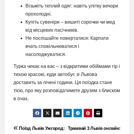
Візьміть теплий одяг: навіть улітку вечори
прохолодні.
Купіть сувеніри – вишиті сорочки чи мед
від місцевих пасічників.
Не поспішайте повертатися: Карпати
вчать сповільнюватися і
насолоджуватися.
Турка чекає на вас – з відкритими обіймами гір і
тихою красою, куди автобус зі Львова
доставить за лічені години. Ця поїздка стане
тією, про яку розповідатимете друзям з блиском
в очах.
Навігація
Поїзд Львів Ужгород:
Трамвай 3 Львів онлайн: