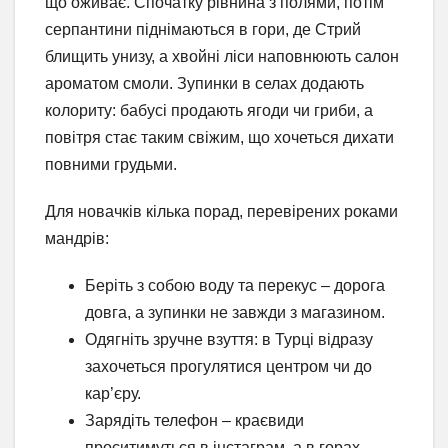
що оживає. Спочатку рівнина з полями, потім
серпантини піднімаються в гори, де Стрий
блищить унизу, а хвойні ліси наповнюють салон
ароматом смоли. Зупинки в селах додають
колориту: бабусі продають ягоди чи гриби, а
повітря стає таким свіжим, що хочеться дихати
повними грудьми.
Для новачків кілька порад, перевірених роками
мандрів:
Беріть з собою воду та перекус – дорога
довга, а зупинки не завжди з магазином.
Одягніть зручне взуття: в Турці відразу
захочеться прогулятися центром чи до
кар’єру.
Зарядіть телефон – краєвиди
проситимуться в інстаграм, а в горах