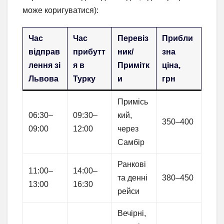
може коригуватися):
Час
Час
Перевіз
Прибли
відправ
прибутт
ник/
зна
лення зі
я в
Примітк
ціна,
Львова
Турку
и
грн
Примісь
06:30–
09:30–
кий,
350–400
09:00
12:00
через
Самбір
Ранкові
11:00–
14:00–
та денні
380–450
13:00
16:30
рейси
Вечірні,