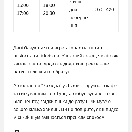
зручні
15:00–
18:00–
для
370–420
17:00
20:30
поверне
ння
Дані базуються на агрегаторах на кшталт
busfor.ua та tickets.ua. У піковий сезон, як літо чи
зимові свята, додають додаткові рейси – це
рятує, коли квитків бракує.
Автостанція “Західна” у Львові – зручна, з кафе
та очікуванням, а в Турці автобус зупиняється
біля центру, звідки пішки до ратуші чи музею
всього кілька хвилин. Ви не повірите, як швидко
міський шум змінюється гірським спокоєм.