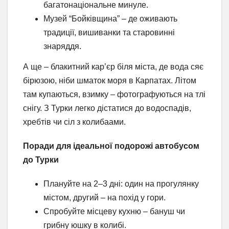
багатонаціональне минуле.
Музей “Бойківщина” – де оживають
традиції, вишиванки та старовинні
знаряддя.
А ще – блакитний кар’єр біля міста, де вода сяє
бірюзою, ніби шматок моря в Карпатах. Літом
там купаються, взимку – фотографуються на тлі
снігу. З Турки легко дістатися до водоспадів,
хребтів чи сіл з колибаами.
Поради для ідеальної подорожі автобусом
до Турки
Плануйте на 2–3 дні: один на прогулянку
містом, другий – на похід у гори.
Спробуйте місцеву кухню – бануш чи
грибну юшку в колибі.