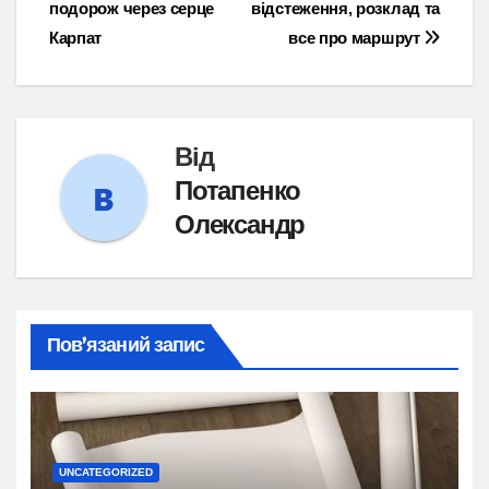
подорож через серце
відстеження, розклад та
записів
Карпат
все про маршрут
Від
Потапенко
Олександр
Пов’язаний запис
UNCATEGORIZED