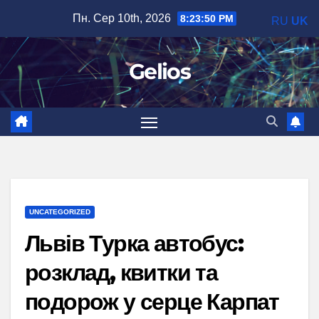
Перейти
Пн. Сер 10th, 2026
8:23:51 PM
RU
UK
до
вмісту
Gelios
UNCATEGORIZED
Львів Турка автобус:
розклад, квитки та
подорож у серце Карпат