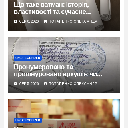
Що таке ватман: історія,
властивості та сучасне
застосування
СЕР 6, 2026
ПОТАПЕНКО ОЛЕКСАНДР
UNCATEGORIZED
Пронумеровано та
прошнуровано аркушів чи
сторінок: повний гайд
СЕР 5, 2026
ПОТАПЕНКО ОЛЕКСАНДР
UNCATEGORIZED