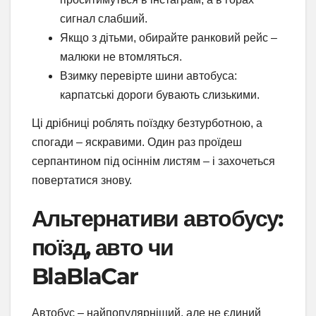
сигнал слабший.
Якщо з дітьми, обирайте ранковий рейс –
малюки не втомляться.
Взимку перевірте шини автобуса:
карпатські дороги бувають слизькими.
Ці дрібниці роблять поїздку безтурботною, а
спогади – яскравими. Один раз проїдеш
серпантином під осіннім листям – і захочеться
повертатися знову.
Альтернативи автобусу:
поїзд, авто чи
BlaBlaCar
Автобус – найпопулярніший, але не єдиний