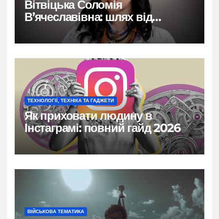
Вітвіцька Соломія
В’ячеславівна: шлях від
бродівських коренів до
обличчя ТСН
ТЕХНОЛОГІЇ, ТЕХНІКА ТА ГАДЖЕТИ
Як приховати людину в
Інстаграмі: повний гайд 2026
ВІЙСЬКОВА ТЕМАТИКА