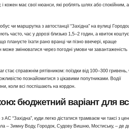
 і кожен має свої нюанси, які роблять шлях або спокійним, 
бус чи маршрутка з автостанції “Західна” на вулиці Городоц
ть часто, час у дорозі близько 1,5–2 годин, а квиток коштує
що плануєте їхати рано вранці чи пізно ввечері, краще
ін може змінюватися через погодні умови чи завантаженість
ar стає справжнім рятівником: поїздки від 100–300 гривень,
можливістю познайомитися з цікавими попутниками. Водії
ни, коли всі поспішають на кордон.
ю: бюджетний варіант для вс
АС “Західна”, куди легко дістатися трамваєм чи таксі з це
ла – Зимну Воду, Городок, Судову Вишню, Мостиську, – де д