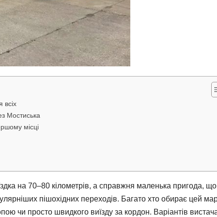
 всіх
ез Мостиська
ершому місці
їздка на 70–80 кілометрів, а справжня маленька пригода, що
пулярніших пішохідних переходів. Багато хто обирає цей ма
ою чи просто швидкого виїзду за кордон. Варіантів вистача