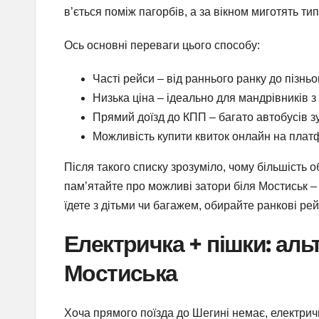
в’ється поміж пагорбів, а за вікном миготять т
Ось основні переваги цього способу:
Часті рейси – від раннього ранку до пізньо
Низька ціна – ідеально для мандрівників з
Прямий доїзд до КПП – багато автобусів з
Можливість купити квиток онлайн на платфо
Після такого списку зрозуміло, чому більшість о
пам’ятайте про можливі затори біля Мостиськ – 
їдете з дітьми чи багажем, обирайте ранкові ре
Електричка + пішки: ал
Мостиська
Хоча прямого поїзда до Шегині немає, електричка