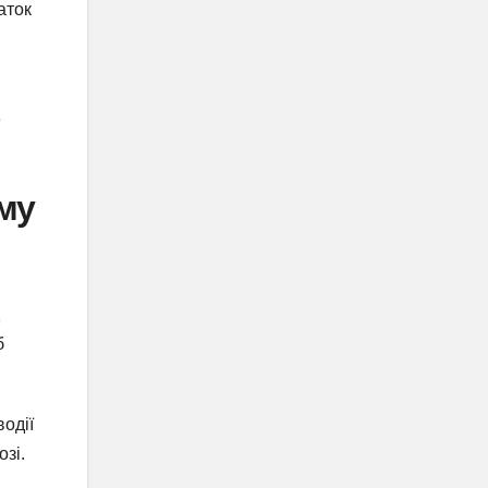
аток
е
му
б
водії
зі.