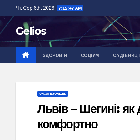
Перейти
Чт. Сер 6th, 2026
7:12:48 AM
до
вмісту
Gelios
ЗДОРОВ’Я
СОЦІУМ
САДІВНИЦ
UNCATEGORIZED
Львів – Шегині: як
комфортно