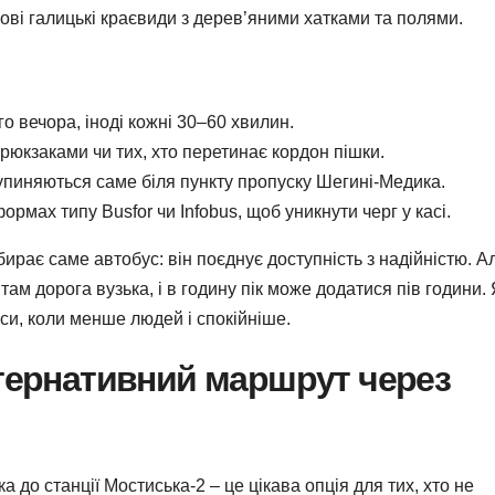
ипові галицькі краєвиди з дерев’яними хатками та полями.
го вечора, іноді кожні 30–60 хвилин.
 рюкзаками чи тих, хто перетинає кордон пішки.
упиняються саме біля пункту пропуску Шегині-Медика.
рмах типу Busfor чи Infobus, щоб уникнути черг у касі.
бирає саме автобус: він поєднує доступність з надійністю. А
там дорога вузька, і в годину пік може додатися пів години.
йси, коли менше людей і спокійніше.
ьтернативний маршрут через
 до станції Мостиська-2 – це цікава опція для тих, хто не