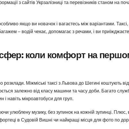
формації з сайтів Укрзалізниці та перевізників станом на поч
собливо якщо ви новачок і вагаєтесь між варіантами. Таксі,
багажем – водій чекає, допомагає з речами, і ви приїжджаєт
нсфер: коли комфорт на першо
про розклади. Міжміські таксі з Львова до Шегині коштують від
іюється залежно від класу машини та часу доби. Багато служ
н і навіть мікроавтобуси для груп.
ючи улюблену музику, без зупинок на кожній зупинці. Плюс, 
 фортеці в Судовій Вишні чи найкращі місця для фото по доро