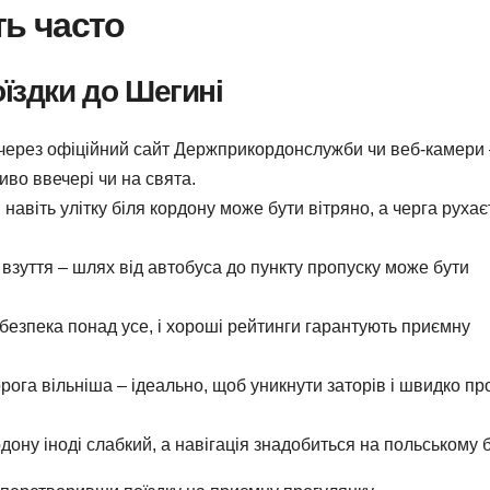
ть часто
їздки до Шегині
ь через офіційний сайт Держприкордонслужби чи веб-камери
ливо ввечері чи на свята.
: навіть улітку біля кордону може бути вітряно, а черга руха
взуття – шлях від автобуса до пункту пропуску може бути
 безпека понад усе, і хороші рейтинги гарантують приємну
рога вільніша – ідеально, щоб уникнути заторів і швидко пр
ону іноді слабкий, а навігація знадобиться на польському б