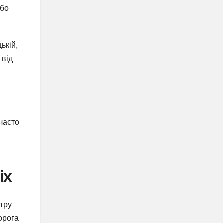
або
ькій,
 від
 часто
іх
нтру
орога