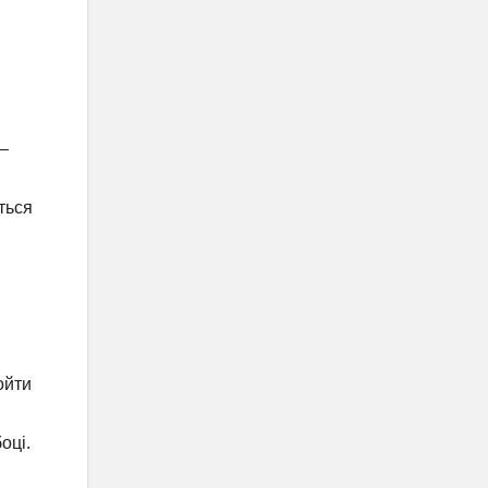
 –
ється
ойти
оці.