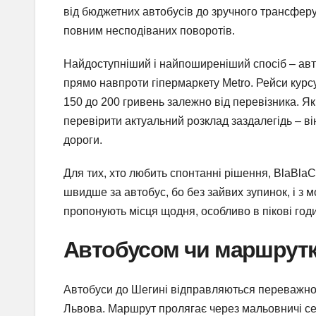
від бюджетних автобусів до зручного трансферу,
повним несподіваних поворотів.
Найдоступніший і найпоширеніший спосіб – авто
прямо навпроти гіпермаркету Metro. Рейси курсую
150 до 200 гривень залежно від перевізника. Як
перевірити актуальний розклад заздалегідь – в
дороги.
Для тих, хто любить спонтанні рішення, BlaBlaC
швидше за автобус, бо без зайвих зупинок, і з 
пропонують місця щодня, особливо в пікові годи
Автобусом чи маршрутко
Автобуси до Шегині відправляються переважно з 
Львова. Маршрут пролягає через мальовничі се