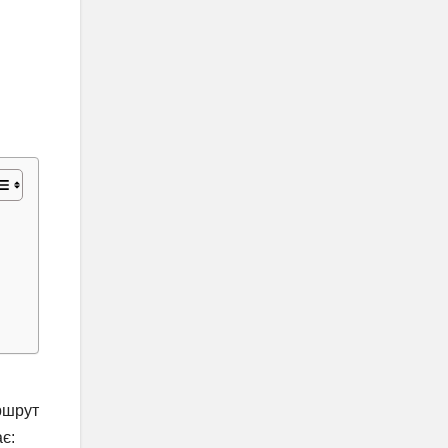
ршрут
є: