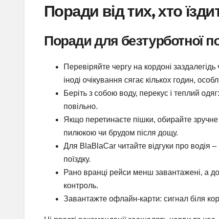
Поради від тих, хто їзди
Поради для безтурботної по
Перевіряйте чергу на кордоні заздалегід
іноді очікування сягає кількох годин, особ
Беріть з собою воду, перекус і теплий одяг
повільно.
Якщо перетинаєте пішки, обирайте зручне 
пилюкою чи брудом після дощу.
Для BlaBlaCar читайте відгуки про водія –
поїздку.
Рано вранці рейси менш завантажені, а до
контроль.
Завантажте офлайн-карти: сигнал біля корд