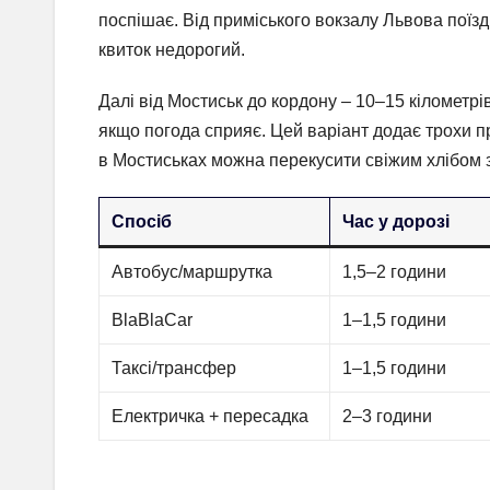
поспішає. Від приміського вокзалу Львова поїзди 
квиток недорогий.
Далі від Мостиськ до кордону – 10–15 кілометрів
якщо погода сприяє. Цей варіант додає трохи пр
в Мостиськах можна перекусити свіжим хлібом з
Спосіб
Час у дорозі
Автобус/маршрутка
1,5–2 години
BlaBlaCar
1–1,5 години
Таксі/трансфер
1–1,5 години
Електричка + пересадка
2–3 години