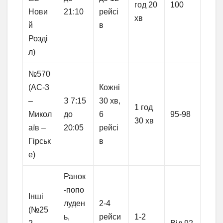
год 20
100
Нови
21:10
рейсі
хв
й
в
Розді
л)
№570
(АС-3
Кожні
–
З 7:15
30 хв,
1 год
Микол
до
6
95-98
30 хв
аїв –
20:05
рейсі
Гірськ
в
е)
Ранок
-попо
Інші
луден
2-4
(№25
ь,
рейси
1-2