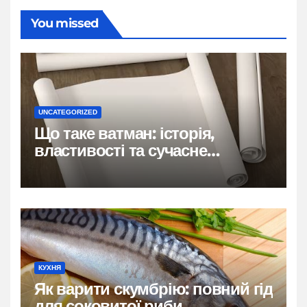
You missed
UNCATEGORIZED
Що таке ватман: історія,
властивості та сучасне
застосування
КУХНЯ
Як варити скумбрію: повний гід
для соковитої риби