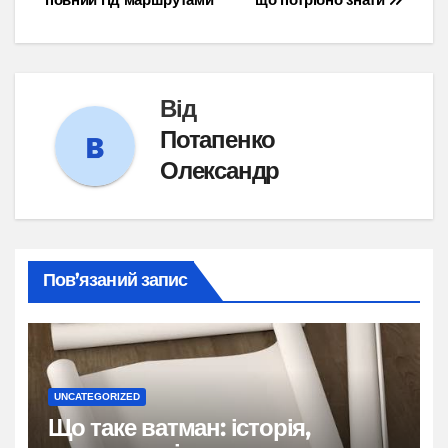
Від
Потапенко
Олександр
Пов’язаний запис
UNCATEGORIZED
Що таке ватман: історія,