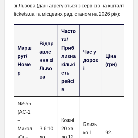
зі Львова (дані агрегуються з сервісів на кшталт
tickets.ua та місцевих рад, станом на 2026 рік):
Часто
та/
Відпр
Марш
Приб
авле
Час у
рут/
лизна
Ціна
ння зі
дороз
Номе
кількі
(грн)
Льво
і
р
сть
ва
рейсі
в
№555
(АС-1
–
Кожні
Близь
Микол
З 6:10
20 хв,
ко 1
92-
аїв –
до
до 12