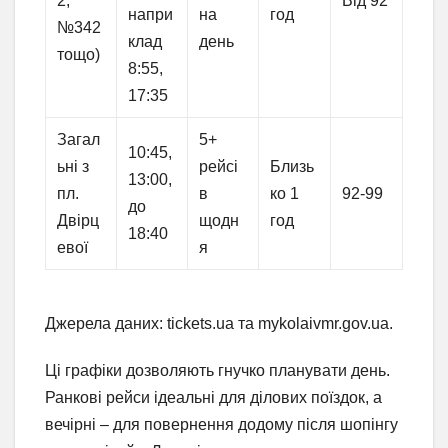
2,
Від 92
напри
на
год
№342
клад
день
тощо)
8:55,
17:35
Загал
5+
10:45,
ьні з
рейсі
Близь
13:00,
пл.
в
ко 1
92-99
до
Двірц
щодн
год
18:40
евої
я
Джерела даних: tickets.ua та mykolaivmr.gov.ua.
Ці графіки дозволяють гнучко планувати день.
Ранкові рейси ідеальні для ділових поїздок, а
вечірні – для повернення додому після шопінгу