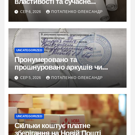
властивості та сучасне
застосування
СЕР 6, 2026
ПОТАПЕНКО ОЛЕКСАНДР
UNCATEGORIZED
Пронумеровано та
прошнуровано аркушів чи
сторінок: повний гайд
СЕР 5, 2026
ПОТАПЕНКО ОЛЕКСАНДР
UNCATEGORIZED
Скільки коштує платне
зберігання на Новій Пошті