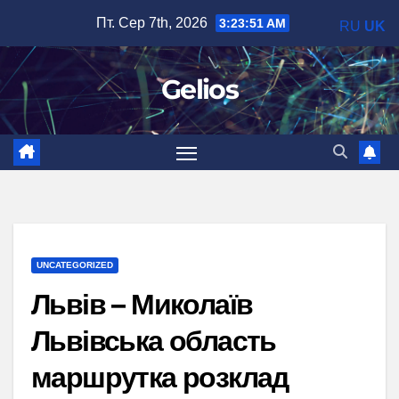
Перейти
Пт. Сер 7th, 2026
3:23:52 AM
RU
UK
до
вмісту
Gelios
UNCATEGORIZED
Львів – Миколаїв
Львівська область
маршрутка розклад