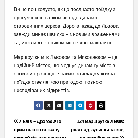
Ви не пошкодуєте, якщо поєднаєте поїздку з
прогулянкою парком чи відвідинами
старовинних церков. Дорога назад до Львова
завжди минає швидко – з новими враженнями
та, можливо, кошиком місцевих смаколиків.
Маршрутки між Львовом та Миколаєвом – це
надійний місток, що з’єднує динаміку міста з
спокоєм провінції. З таким розкладом кожна
поїздка стає легкою пригодою, повною
несподіваних відкриттів.
Навігація
Львів – Дрогобич з
124 маршрутка Львів:
приміського вокзалу:
розклад, зупинки та все,
записів
повний гід маршрутами
що потрібно знати