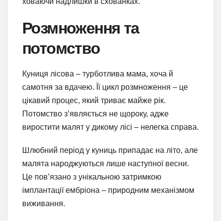
ховаючи надлишки в схованках.
Розмноження та
потомство
Куниця лісова – турботлива мама, хоча й
самотня за вдачею. Її цикл розмноження – це
цікавий процес, який триває майже рік.
Потомство з’являється не щороку, адже
виростити малят у дикому лісі – нелегка справа.
Шлюбний період у куниць припадає на літо, але
малята народжуються лише наступної весни.
Це пов’язано з унікальною затримкою
імплантації ембріона – природним механізмом
виживання.