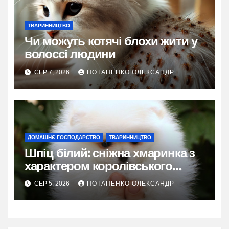
ТВАРИННИЦТВО
Чи можуть котячі блохи жити у
волоссі людини
СЕР 7, 2026
ПОТАПЕНКО ОЛЕКСАНДР
ДОМАШНЄ ГОСПОДАРСТВО
ТВАРИННИЦТВО
Шпіц білий: сніжна хмаринка з
характером королівського
фаворита
СЕР 5, 2026
ПОТАПЕНКО ОЛЕКСАНДР