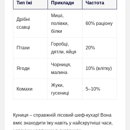
Тип їжі
Приклади
Частота
Миші,
Дрібні
полівки,
60% раціону
ссавці
білки
Горобці,
Птахи
20%
дятли, яйця
Чорниця,
Ягоди
10% (влітку)
малина
Жуки,
Комахи
5–10%
гусениці
Куниця – справжній лісовий шеф-кухар! Вона
вміє знаходити їжу навіть у найскрутніші часи,