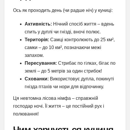
Ось як проходить день (чи радше ніч) у куниці:
Активність:
Нічний спосіб життя – вдень
спить у дуплі чи гнізді, вночі полює.
Територія:
Самці контролюють до 25 км²,
самки – до 10 км², позначаючи межі
запахом.
Пересування:
Стрибає по гілках, бігає по
землі – до 5 метрів за один стрибок!
Схованки:
Використовує дупла, покинуті
гнізда птахів чи нори для відпочинку.
Ця невтомна лісова німфа – справжній
господар ночі. Її життя – це постійний рух і
полювання!
Чим харчується куниця