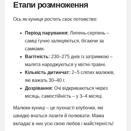
Етапи розмноження
Ось як куниця ростить своє потомство:
Період парування:
Липень-серпень –
самці гучно залицяються, бігаючи за
самками.
Вагітність:
230–275 днів із затримкою –
малята народжуються у квітні-травні.
Кількість дитинчат:
2–5 сліпих малюків,
які важать 30–40 г.
Дозрівання:
Очі відкриваються через
місяць, самостійність – у 3–4 місяці.
Малюки куниці – це пухнасті клубочки, які
швидко вчаться лазити й полювати. Мама
вкладає в них усю свою любов і майстерність!