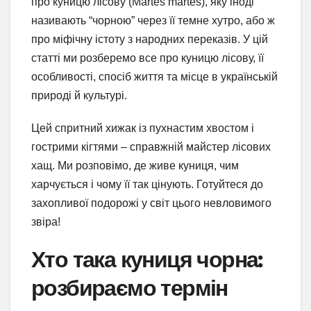
про куницю лісову (Martes martes), яку іноді
називають “чорною” через її темне хутро, або ж
про міфічну істоту з народних переказів. У цій
статті ми розберемо все про куницю лісову, її
особливості, спосіб життя та місце в українській
природі й культурі.
Цей спритний хижак із пухнастим хвостом і
гострими кігтями – справжній майстер лісових
хащ. Ми розповімо, де живе куниця, чим
харчується і чому її так цінують. Готуйтеся до
захопливої подорожі у світ цього невловимого
звіра!
Хто така куниця чорна:
розбираємо термін