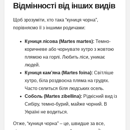
Відмінності від інших видів
Щоб зрозуміти, хто така “куниця чорна”,
порівняємо її з іншими родичами:
Куниця лісова (Martes martes):
Темно-
коричневе або чорнувате хутро з жовтою
плямою на горлі. Любить ліси, уникає
людей.
Куниця кам’яна (Martes foina):
Світліше
хутро, біла роздвоєна пляма на грудях.
Часто селиться біля людських осель.
Соболь (Martes zibellina):
Рідкісний вид із
Сибіру, темно-бурий, майже чорний. В
Україні не водиться.
Отже, “куниця чорна” – це, швидше за все,