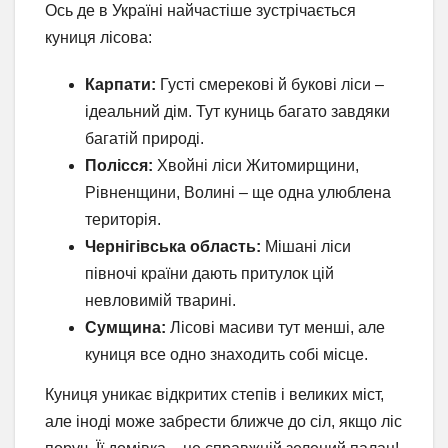
Ось де в Україні найчастіше зустрічається
куниця лісова:
Карпати:
Густі смерекові й букові ліси –
ідеальний дім. Тут куниць багато завдяки
багатій природі.
Полісся:
Хвойні ліси Житомирщини,
Рівненщини, Волині – ще одна улюблена
територія.
Чернігівська область:
Мішані ліси
півночі країни дають притулок цій
невловимій тварині.
Сумщина:
Лісові масиви тут менші, але
куниця все одно знаходить собі місце.
Куниця уникає відкритих степів і великих міст,
але іноді може забрести ближче до сіл, якщо ліс