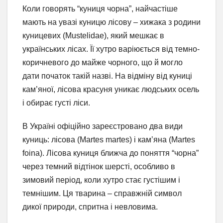
Коли говорять “куниця чорна”, найчастіше
мають на увазі куницю лісову – хижака з родини
куницевих (Mustelidae), який мешкає в
українських лісах. Її хутро варіюється від темно-
коричневого до майже чорного, що й могло
дати початок такій назві. На відміну від куниці
кам’яної, лісова красуня уникає людських осель
і обирає густі ліси.
В Україні офіційно зареєстровано два види
куниць: лісова (Martes martes) і кам’яна (Martes
foina). Лісова куниця ближча до поняття “чорна”
через темний відтінок шерсті, особливо в
зимовий період, коли хутро стає густішим і
темнішим. Ця тварина – справжній символ
дикої природи, спритна і невловима.