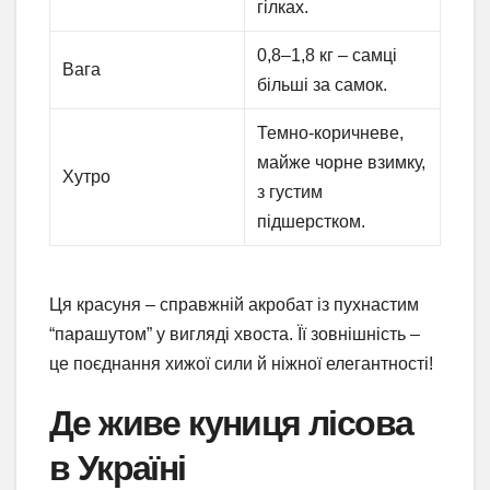
гілках.
0,8–1,8 кг – самці
Вага
більші за самок.
Темно-коричневе,
майже чорне взимку,
Хутро
з густим
підшерстком.
Ця красуня – справжній акробат із пухнастим
“парашутом” у вигляді хвоста. Її зовнішність –
це поєднання хижої сили й ніжної елегантності!
Де живе куниця лісова
в Україні