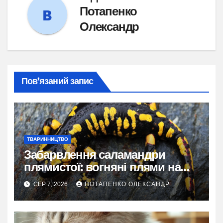
Потапенко
Олександр
Пов’язаний запис
ТВАРИННИЦТВО
Забарвлення саламандри
плямистої: вогняні плями на
чорному тлі
СЕР 7, 2026
ПОТАПЕНКО ОЛЕКСАНДР