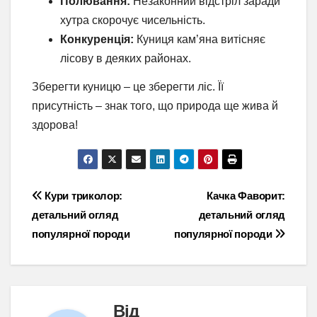
Полювання:
Незаконний відстріл заради
хутра скорочує чисельність.
Конкуренція:
Куниця кам’яна витісняє
лісову в деяких районах.
Зберегти куницю – це зберегти ліс. Її
присутність – знак того, що природа ще жива й
здорова!
Навігація
Кури триколор:
Качка Фаворит:
детальний огляд
детальний огляд
записів
популярної породи
популярної породи
Від