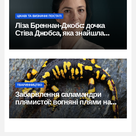
ЦІКАВІ ТА ВИЗНАЧНІ ПОСТАТІ
Ліза Бреннан-Джобс: дочка
Стіва Джобса, яка знайшла
власний голос
ТВАРИННИЦТВО
Забарвлення саламандри
плямистої: вогняні плями на
чорному тлі