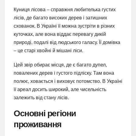
Куниця лісова – справжня любителька густих
лісів, де багато високих дерев і затишних
схованок. В Україні її можна зустріти в різних
куточках, але вона віддає перевагу дикій
природі, подалі від людського галасу. Її домівка
– це старі хвойні й мішані ліси.
Цей звір обирає місця, де є багато дупел,
повалених дерев і густого підліску. Там вона
полює, ховається і виховує потомство. В Україні
її ареал досить широкий, але чисельність
залежить від стану лісів.
Основні регіони
проживання