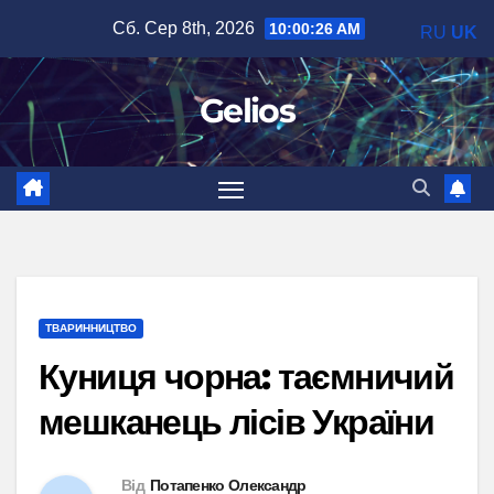
Перейти
Сб. Сер 8th, 2026
10:00:27 AM
RU
UK
до
вмісту
Gelios
ТВАРИННИЦТВО
Куниця чорна: таємничий
мешканець лісів України
Від
Потапенко Олександр