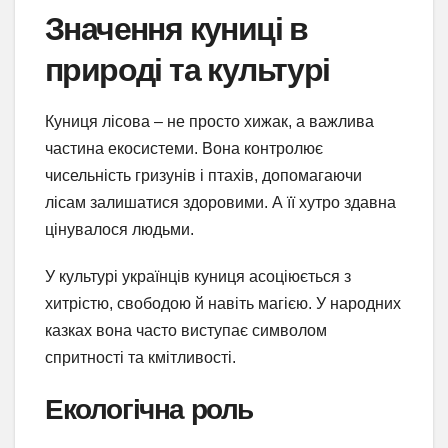
Значення куниці в
природі та культурі
Куниця лісова – не просто хижак, а важлива
частина екосистеми. Вона контролює
чисельність гризунів і птахів, допомагаючи
лісам залишатися здоровими. А її хутро здавна
цінувалося людьми.
У культурі українців куниця асоціюється з
хитрістю, свободою й навіть магією. У народних
казках вона часто виступає символом
спритності та кмітливості.
Екологічна роль