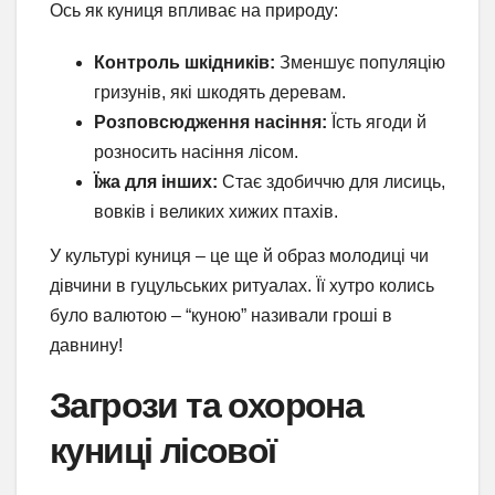
Ось як куниця впливає на природу:
Контроль шкідників:
Зменшує популяцію
гризунів, які шкодять деревам.
Розповсюдження насіння:
Їсть ягоди й
розносить насіння лісом.
Їжа для інших:
Стає здобиччю для лисиць,
вовків і великих хижих птахів.
У культурі куниця – це ще й образ молодиці чи
дівчини в гуцульських ритуалах. Її хутро колись
було валютою – “куною” називали гроші в
давнину!
Загрози та охорона
куниці лісової