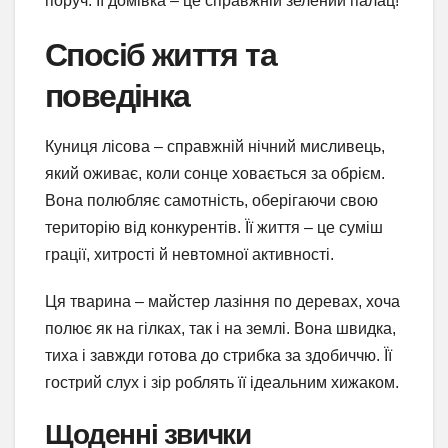
поруч. Її домівка – це справжній зелений палац!
Спосіб життя та
поведінка
Куниця лісова – справжній нічний мисливець,
який оживає, коли сонце ховається за обрієм.
Вона полюбляє самотність, оберігаючи свою
територію від конкурентів. Її життя – це суміш
грації, хитрості й невтомної активності.
Ця тварина – майстер лазіння по деревах, хоча
полює як на гілках, так і на землі. Вона швидка,
тиха і завжди готова до стрибка за здобиччю. Її
гострий слух і зір роблять її ідеальним хижаком.
Щоденні звички