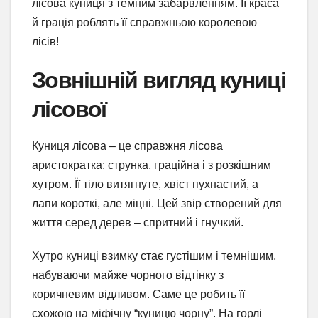
лісова куниця з темним забарвленням. Її краса
й грація роблять її справжньою королевою
лісів!
Зовнішній вигляд куниці
лісової
Куниця лісова – це справжня лісова
аристократка: струнка, граційна і з розкішним
хутром. Її тіло витягнуте, хвіст пухнастий, а
лапи короткі, але міцні. Цей звір створений для
життя серед дерев – спритний і гнучкий.
Хутро куниці взимку стає густішим і темнішим,
набуваючи майже чорного відтінку з
коричневим відливом. Саме це робить її
схожою на міфічну “куницю чорну”. На горлі