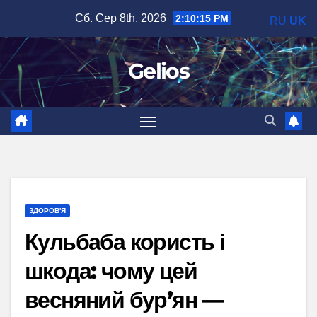
Перейти
Сб. Сер 8th, 2026
2:10:16 PM
RU
UK
до
вмісту
Gelios
ЗДОРОВ'Я
Кульбаба користь і
шкода: чому цей
весняний бур’ян —