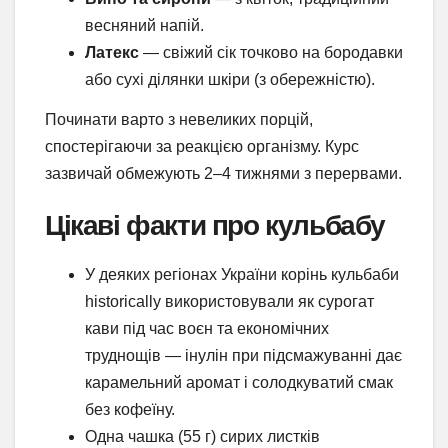
весняний напій.
Латекс
— свіжий сік точково на бородавки
або сухі ділянки шкіри (з обережністю).
Починати варто з невеликих порцій,
спостерігаючи за реакцією організму. Курс
зазвичай обмежують 2–4 тижнями з перервами.
Цікаві факти про кульбабу
У деяких регіонах України корінь кульбаби
historically використовували як сурогат
кави під час воєн та економічних
труднощів — інулін при підсмажуванні дає
карамельний аромат і солодкуватий смак
без кофеїну.
Одна чашка (55 г) сирих листків