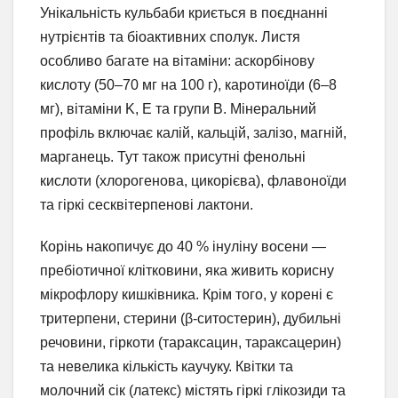
Унікальність кульбаби криється в поєднанні
нутрієнтів та біоактивних сполук. Листя
особливо багате на вітаміни: аскорбінову
кислоту (50–70 мг на 100 г), каротиноїди (6–8
мг), вітаміни K, E та групи B. Мінеральний
профіль включає калій, кальцій, залізо, магній,
марганець. Тут також присутні фенольні
кислоти (хлорогенова, цикорієва), флавоноїди
та гіркі сесквітерпенові лактони.
Корінь накопичує до 40 % інуліну восени —
пребіотичної клітковини, яка живить корисну
мікрофлору кишківника. Крім того, у корені є
тритерпени, стерини (β-ситостерин), дубильні
речовини, гіркоти (тараксацин, тараксацерин)
та невелика кількість каучуку. Квітки та
молочний сік (латекс) містять гіркі глікозиди та