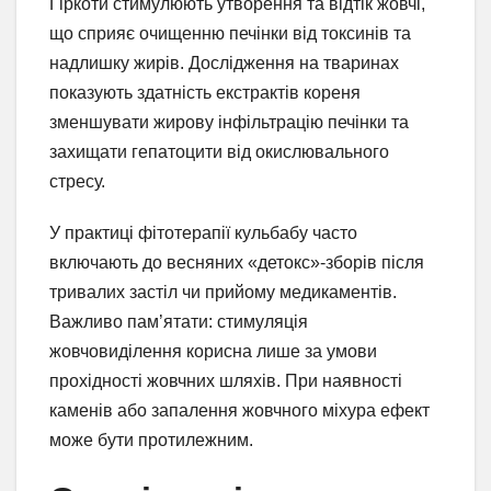
Гіркоти стимулюють утворення та відтік жовчі,
що сприяє очищенню печінки від токсинів та
надлишку жирів. Дослідження на тваринах
показують здатність екстрактів кореня
зменшувати жирову інфільтрацію печінки та
захищати гепатоцити від окислювального
стресу.
У практиці фітотерапії кульбабу часто
включають до весняних «детокс»-зборів після
тривалих застіл чи прийому медикаментів.
Важливо пам’ятати: стимуляція
жовчовиділення корисна лише за умови
прохідності жовчних шляхів. При наявності
каменів або запалення жовчного міхура ефект
може бути протилежним.