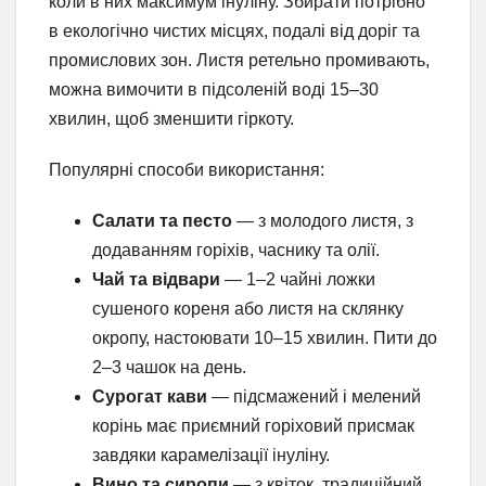
коли в них максимум інуліну. Збирати потрібно
в екологічно чистих місцях, подалі від доріг та
промислових зон. Листя ретельно промивають,
можна вимочити в підсоленій воді 15–30
хвилин, щоб зменшити гіркоту.
Популярні способи використання:
Салати та песто
— з молодого листя, з
додаванням горіхів, часнику та олії.
Чай та відвари
— 1–2 чайні ложки
сушеного кореня або листя на склянку
окропу, настоювати 10–15 хвилин. Пити до
2–3 чашок на день.
Сурогат кави
— підсмажений і мелений
корінь має приємний горіховий присмак
завдяки карамелізації інуліну.
Вино та сиропи
— з квіток, традиційний