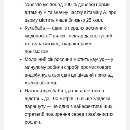
забезпечує понад 100 % добової норми
вітаміну K та значну частку вітаміну A, при
цьому містить лише близько 25 ккал.
Кульбаба — один із перших весняних
медоносів: її пилок і нектар дають густий
жовтуватий мед з характерним
присмаком.
Молочний сік рослини містить каучук — у
минулому робили спроби промислового
видобутку, а сьогодні це цікавий приклад
«зеленої» хімії.
Насіння кульбаби здатне долетіти на
відстань до 100 метрів і більше завдяки
парашуту — це одна з найефективніших
стратегій поширення серед трав’янистих
рослин.