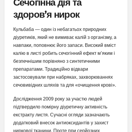
Сечогінна дія та
здоров’я нирок
Кульбаба — один із небагатьох природних
діуретиків, який не вимиває калій з організму, а
навпаки, поповнює його запаси. Високий вміст
калію в листі робить сечогінний ефект м’яким і
безпечнішим порівняно з синтетичними
препаратами. Традиційно відвари
застосовували при набряках, захворюваннях
сечовивідних шляхів та для «очищення крові».
Дослідження 2009 року за участю людей
підтвердило помірну діуретичну активність
екстракту листя. Сучасні огляди зазначають
додатковий внесок антиоксидантів у захист
ниркової тканини. Проте при серйозних