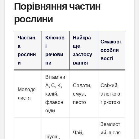
Порівняння частин
рослини
Частин
Ключов
Найкра
Смакові
а
і
ще
особли
рослин
речови
застосу
вості
и
ни
вання
Вітаміни
A, C, K,
Салати,
Свіжий,
Молоде
калій,
смузі,
з легкою
листя
флавон
песто
гіркотою
оїди
Землист
Чай,
ий, після
Інулін,