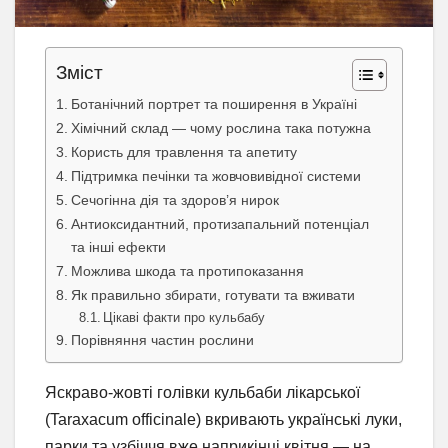
Зміст
Ботанічний портрет та поширення в Україні
Хімічний склад — чому рослина така потужна
Користь для травлення та апетиту
Підтримка печінки та жовчовивідної системи
Сечогінна дія та здоров’я нирок
Антиоксидантний, протизапальний потенціал
та інші ефекти
Можлива шкода та протипоказання
Як правильно збирати, готувати та вживати
Цікаві факти про кульбабу
Порівняння частин рослини
Яскраво-жовті голівки кульбаби лікарської
(Taraxacum officinale) вкривають українські луки,
парки та узбіччя вже наприкінці квітня — на