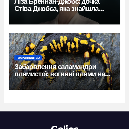
Ліза Бреннан-Джобс: дочка
Стіва Джобса, яка знайшла
власний голос
ТВАРИННИЦТВО
Забарвлення саламандри
плямистої: вогняні плями на
чорному тлі