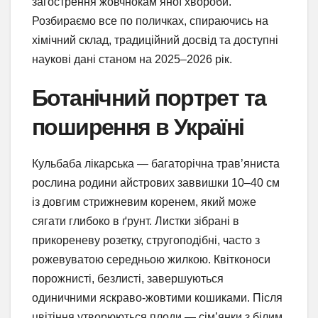
загострення жовчнокам’яної хвороби.
Розбираємо все по поличках, спираючись на
хімічний склад, традиційний досвід та доступні
наукові дані станом на 2025–2026 рік.
Ботанічний портрет та
поширення в Україні
Кульбаба лікарська — багаторічна трав’яниста
рослина родини айстрових заввишки 10–40 см
із довгим стрижневим коренем, який може
сягати глибоко в ґрунт. Листки зібрані в
прикореневу розетку, стругоподібні, часто з
рожевуватою середньою жилкою. Квітконоси
порожнисті, безлисті, завершуються
одиничними яскраво-жовтими кошиками. Після
цвітіння утворюються плоди — сім’янки з білим