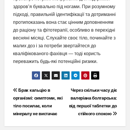
здоров’я буквально під ногами. При розумному
підході, правильній ідентифікації та дотриманні
протипоказань вона стає цінним доповненням
до раціону та фітотерапії, особливо в перехідні
весняні місяці. Слухайте своє тіло, починайте з
малих доз і за потреби звертайтеся до
кваліфікованого фахівця — тоді користь
переважить будь-які потенційні ризики.
Навігація
Брак кальцію в
Через скільки часу діє
організмі: симптоми, які
валеріана болгарська:
записів
тіло посилає, коли
від першої таблетки до
мінералу не вистачає
стійкого спокою