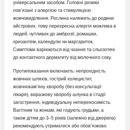
універсальним засобом. Головні ризики
пов’язані з алергією та стимуляцією
жовчовиділення. Рослина належить до родини
айстрових, тому перехресна алергія можлива в
людей, чутливих до амброзії, ромашки,
хризантем, календули чи маргариток.
Симптоми варіюються від чхання та сльозотечі
до контактного дерматиту від молочного соку.
Протипоказання включають: непрохідність
жовчних шляхів, гострий холецистит,
жовчнокам’яну хворобу (без консультації
лікаря), виразкову хворобу шлунка в стадії
загострення, індивідуальну непереносимість.
Вагітним та жінкам, які годують грудьми, а
також дітям до 3–5 років (залежно від джерела)
рекомендують утриматися або обов’язково