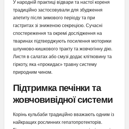
У народній практиці відвари та настої кореня
традиційно застосовували для збудження
апетиту після зимового періоду та при
гастритах зі зниженою секрецією. Сучасні
спостереження та окремі дослідження на
тваринах підтверджують посилення моторики
шлунково-кишкового тракту та жовчогінну дію.
Листя в салатах або смузі додає клітковину та
гіркоту, яка «прокидає» травну систему
природним чином.
Підтримка печінки та
жовчовивідної системи
Корінь кульбаби традиційно вважають одним із
найкращих рослинних гепатопротекторів.