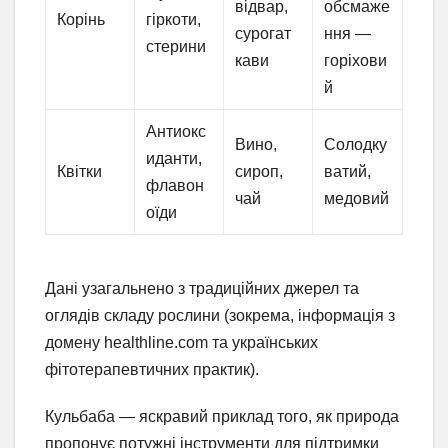
відвар,
обсмаже
Корінь
гіркоти,
сурогат
ння —
стерини
кави
горіхови
й
Антиокс
Вино,
Солодку
иданти,
Квітки
сироп,
ватий,
флавон
чай
медовий
оїди
Дані узагальнено з традиційних джерел та
оглядів складу рослини (зокрема, інформація з
домену healthline.com та українських
фітотерапевтичних практик).
Кульбаба — яскравий приклад того, як природа
пропонує потужні інструменти для підтримки