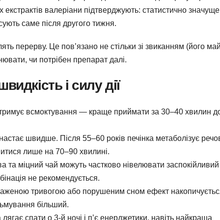
х екстрактів валеріани підтверджують: статистично значуще
сують саме після другого тижня.
ять перерву. Це пов’язано не стільки зі звиканням (його ма
нювати, чи потрібен препарат далі.
видкість і силу дії
римує всмоктування — краще приймати за 30–40 хвилин до
настає швидше. Після 55–60 років печінка метаболізує реч
витися лише на 70–90 хвилині.
а та міцний чай можуть частково нівелювати заспокійливий
бінація не рекомендується.
раженою тривогою або порушеним сном ефект накопичуєтьс
льмування більший.
ягає спати о 3-й ночі і п’є енерджетики, навіть найкраща