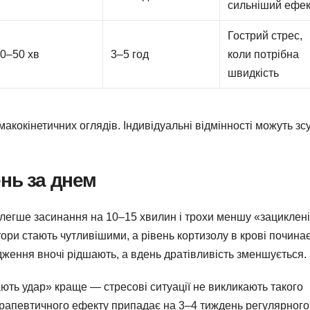
сильніший ефек
Гострий стрес,
0–50 хв
3–5 год
коли потрібна
швидкість
макокінетичних оглядів. Індивідуальні відмінності можуть зс
нь за днем
 легше засинання на 10–15 хвилин і трохи меншу «зациклен
ри стають чутливішими, а рівень кортизолу в крові почина
ження вночі рідшають, а вдень дратівливість зменшується.
ають удар» краще — стресові ситуації не викликають такого
терапевтичного ефекту припадає на 3–4 тиждень регулярного