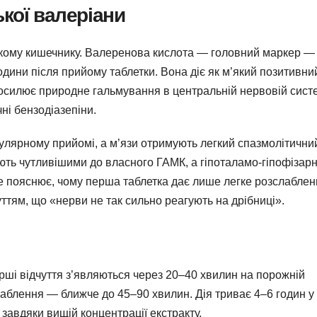
кої валеріани
нкому кишечнику. Валеренова кислота — головний маркер —
години після прийому таблетки. Вона діє як м’який позитивни
силює природне гальмування в центральній нервовій систе
ні бензодіазепіни.
улярному прийомі, а м’язи отримують легкий спазмолітични
ють чутливішими до власного ГАМК, а гіпоталамо-гіпофізарн
е пояснює, чому перша таблетка дає лише легке розслаблен
ттям, що «нерви не так сильно реагують на дрібниці».
перші відчуття з’являються через 20–40 хвилин на порожній
слаблення — ближче до 45–90 хвилин. Дія триває 4–6 годин у
ї завдяки вищій концентрації екстракту.