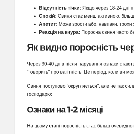
Відсутність тічки:
Якщо через 18-24 дні п
Спокій:
Свиня стає менш активною, більше
Апетит:
Може зрости або, навпаки, трохи 
Реакція на кнура:
Поросна свиня часто ба
Як видно поросність че
Через 30-40 днів після парування ознаки стають 
“говорить” про вагітність. Це період, коли ви 
Свиня поступово “округляється”, але не так си
господарю:
Ознаки на 1-2 місяці
На цьому етапі поросність стає більш очевидною