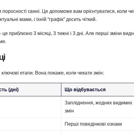
 поросності свині. Це допоможе вам орієнтуватися, коли че
туальні мами, і їхній “графік” досить чіткий.
е приблизно 3 місяці, 3 тижні і 3 дні. Але перші зміни вид
ме.
ці
ключові етапи. Вона покаже, коли чекати змін:
ть (дні)
Що відбувається
Запліднення, жодних видимих
змін
Перші поведінкові ознаки