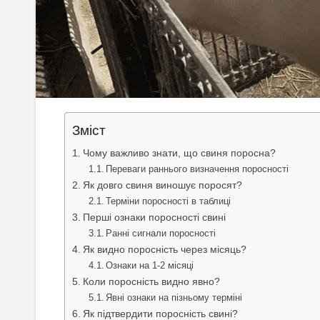
Зміст
Чому важливо знати, що свиня поросна?
Переваги раннього визначення поросності
Як довго свиня виношує поросят?
Терміни поросності в таблиці
Перші ознаки поросності свині
Ранні сигнали поросності
Як видно поросність через місяць?
Ознаки на 1-2 місяці
Коли поросність видно явно?
Явні ознаки на пізньому терміні
Як підтвердити поросність свині?