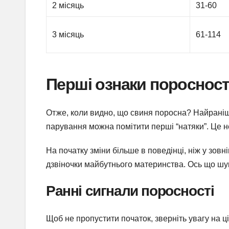
2 місяць
31-60
3 місяць
61-114
Перші ознаки поросност
Отже, коли видно, що свиня поросна? Найраніші
парування можна помітити перші “натяки”. Це н
На початку зміни більше в поведінці, ніж у зовн
дзвіночки майбутнього материнства. Ось що шу
Ранні сигнали поросності
Щоб не пропустити початок, зверніть увагу на ці