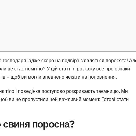
?
господаря, адже скоро на подвір’ї з’являться поросята! Ал
оли це стає помітно? У цій статті я розкажу все про ознаки
алів – щоб ви могли впевнено чекати на поповнення.
хнє тіло і поведінка поступово розкривають таємницю. Ми
 щоб ви не пропустили цей важливий момент. Готові стати
о свиня поросна?