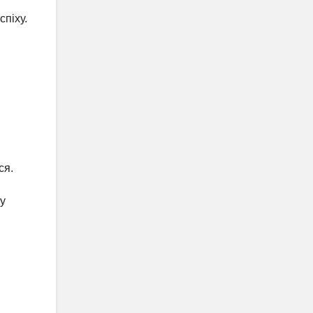
спіху.
ся.
му