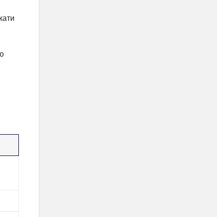
кати
но