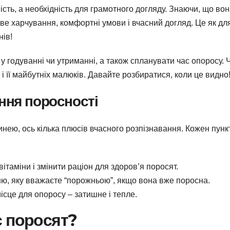
ість, а необхідність для грамотного догляду. Знаючи, що во
иве харчування, комфортні умови і вчасний догляд. Це як дл
нів!
у годуванні чи утриманні, а також спланувати час опоросу. 
і її майбутніх малюків. Давайте розбиратися, коли це видно
ння поросності
нею, ось кілька плюсів вчасного розпізнавання. Кожен пунк
ітаміни і змінити раціон для здоров’я поросят.
ю, яку вважаєте “порожньою”, якщо вона вже поросна.
ісце для опоросу – затишне і тепле.
є поросят?