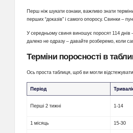
Перш ніж шукати ознаки, важливо знати терміни
перших “доказів” і самого опоросу. Свинки – пунк
У середньому свиня виношує поросят 114 днів – ц
далеко не одразу – давайте розберемо, коли са
Терміни поросності в табли
Ось проста таблиця, щоб ви могли відстежувати 
Період
Триваліс
Перші 2 тижні
1-14
1 місяць
15-30