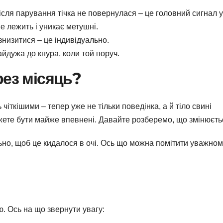
ісля парування тічка не повернулася – це головний сигнал у
 лежить і уникає метушні.
знизитися – це індивідуально.
йдужа до кнура, коли той поруч.
рез місяць?
чіткішими – тепер уже не тільки поведінка, а й тіло свині
можете бути майже впевнені. Давайте розберемо, що змінюєть
льно, щоб це кидалося в очі. Ось що можна помітити уважно
. Ось на що звернути увагу: