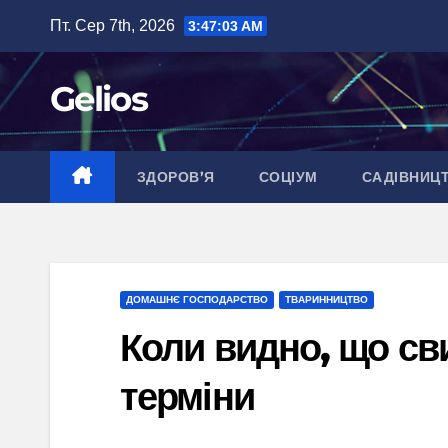
Перейти
Пт. Сер 7th, 2026
3:47:04 AM
до
вмісту
Gelios
ЗДОРОВ’Я
СОЦІУМ
САДІВНИЦ
ДОМАШНЄ ГОСПОДАРСТВО
ТВАРИННИЦТВО
Коли видно, що св
терміни