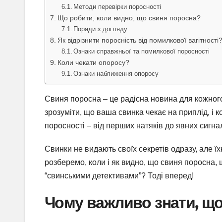
Методи перевірки поросності
Що робити, коли видно, що свиня поросна?
Поради з догляду
Як відрізнити поросність від помилкової вагітності
Ознаки справжньої та помилкової поросності
Коли чекати опоросу?
Ознаки наближення опоросу
Свиня поросна – це радісна новина для кожного 
зрозуміти, що ваша свинка чекає на приплід, і к
поросності – від перших натяків до явних сигн
Свинки не видають своїх секретів одразу, але ї
розберемо, коли і як видно, що свиня поросна,
“свинськими детективами”? Тоді вперед!
Чому важливо знати, щ