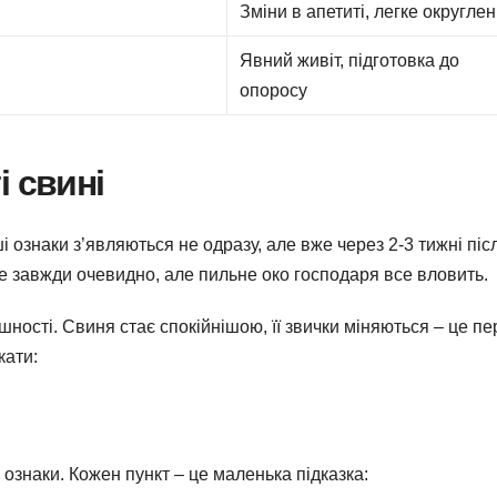
Зміни в апетиті, легке округле
Явний живіт, підготовка до
опоросу
і свині
 ознаки з’являються не одразу, але вже через 2-3 тижні піс
е завжди очевидно, але пильне око господаря все вловить.
ішності. Свиня стає спокійнішою, її звички міняються – це пе
кати:
 ознаки. Кожен пункт – це маленька підказка: