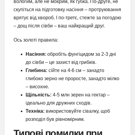
вологим, але не мокрим, як губка. По-друге, не
скупіться на підготовку насіння – протруювання
врятує від хвороб. І по-третє, стежте за погодою
– дощ після сівби – ваш найкращий друг.
Ось золоті правила:
Насіння:
обробіть фунгіцидом за 2-3 дні
до сівби – це захист від грибків.
Глибина:
сійте на 4-6 см – занадто
глибоко зерно не проросте, занадто мілко
– висохне.
Щільність:
4-5 млн зерен на гектар –
ідеально для дружних сходів.
Техніка:
використовуйте сівалку, щоб
розподіл був рівномірним.
Типові помилки при