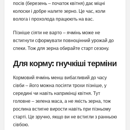
посів (березень – початок квітня) дає міцні
колоски і добре налите зерно. Це час, коли
волога і прохолода працюють на вас.
Пізніше сіяти не варто – ячмінь може не
встигнути сформувати повноцінний урожай до
спеки. Тож для зерна обирайте старт сезону.
Для корму: гнучкіші терміни
Кормовий ячмінь менш вибагливий до часу
сівби – його можна посіяти трохи пізніше, у
середині чи навіть наприкінці квітня. Тут
головне – зелена маса, а не якість зерна, тож
рослина встигне вирости навіть при пізньому
старті. Це зручно, якщо ви не встигли з ранньою
сівбою.