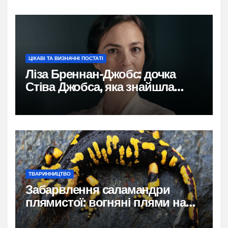
ЦІКАВІ ТА ВИЗНАЧНІ ПОСТАТІ
Ліза Бреннан-Джобс: дочка
Стіва Джобса, яка знайшла
власний голос
ТВАРИННИЦТВО
Забарвлення саламандри
плямистої: вогняні плями на
чорному тлі