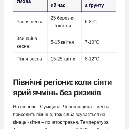
Умова
ий час
а ґрунту
25 березня
Рання весна
6-8°C
– 5 квітня
Звичайна
5-15 квітня
7-10°C
весна
Пізня весна
15-25 квітня
8-12°C
Північні регіони: коли сіяти
ярий ячмінь без ризиків
На півночі – Сумщина, Чернігівщина – весна
приходить пізніше, тож сівба зсувається на
кінець квітня – початок травня. Температура