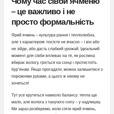
Чому час сівби ячменю
– це важливо і не
просто формальність
Ярий ячмінь – культура рання і теплолюбна,
але з характером: посієте не вчасно – і він або
не зійде, або дасть слабкий урожай. Ідеальний
момент для сівби впливає на те, як рослина
вбирає вологу, гріється на сонці і протистоїть
бур’янам. Якщо прогадати, можна залишитися з
порожніми руками, а цього ж нікому не
хочеться!
Тут усе крутиться навколо балансу: тепла ще
мало, але волога з танучого снігу – у надлишку.
Ми зараз розберемо, коли сіяти ярий ячмінь,