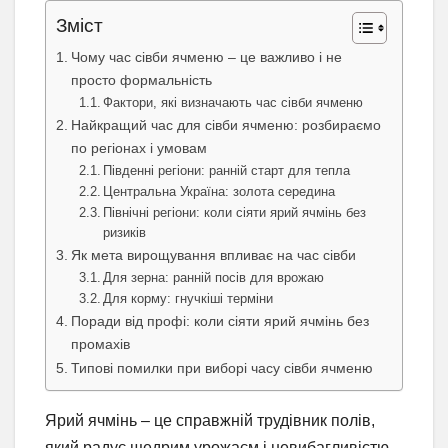
Зміст
Чому час сівби ячменю – це важливо і не
просто формальність
Фактори, які визначають час сівби ячменю
Найкращий час для сівби ячменю: розбираємо
по регіонах і умовам
Південні регіони: ранній старт для тепла
Центральна Україна: золота середина
Північні регіони: коли сіяти ярий ячмінь без
ризиків
Як мета вирощування впливає на час сівби
Для зерна: ранній посів для врожаю
Для корму: гнучкіші терміни
Поради від профі: коли сіяти ярий ячмінь без
промахів
Типові помилки при виборі часу сівби ячменю
Ярий ячмінь – це справжній трудівник полів,
який радує щедрим урожаєм і невибагливістю,