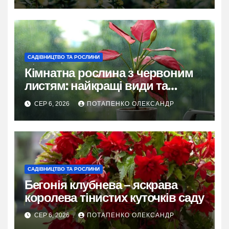
САДІВНИЦТВО ТА РОСЛИНИ
Кімнатна рослина з червоним
листям: найкращі види та
секрети догляду
СЕР 6, 2026
ПОТАПЕНКО ОЛЕКСАНДР
САДІВНИЦТВО ТА РОСЛИНИ
Бегонія клубнева – яскрава
королева тінистих куточків саду
СЕР 6, 2026
ПОТАПЕНКО ОЛЕКСАНДР