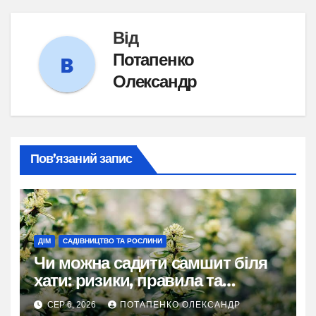
Від
Потапенко
Олександр
Пов’язаний запис
ДІМ
САДІВНИЦТВО ТА РОСЛИНИ
Чи можна садити самшит біля
хати: ризики, правила та
практичні рішення
СЕР 6, 2026
ПОТАПЕНКО ОЛЕКСАНДР