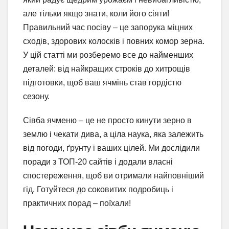
але тільки якщо знати, коли його сіяти!
Правильний час посіву – це запорука міцних
сходів, здорових колосків і повних комор зерна.
У цій статті ми розберемо все до найменших
деталей: від найкращих строків до хитрощів
підготовки, щоб ваш ячмінь став гордістю
сезону.
Сівба ячменю – це не просто кинути зерно в
землю і чекати дива, а ціла наука, яка залежить
від погоди, ґрунту і ваших цілей. Ми дослідили
поради з ТОП-20 сайтів і додали власні
спостереження, щоб ви отримали найповніший
гід. Готуйтеся до соковитих подробиць і
практичних порад – поїхали!