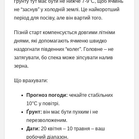
ґрунту тут має бути не нижче 7-9°C, щоб ячмінь
не “заснув” у холодній землі. Це найкоротший
період для посіву, але він вартий того.
Пізній старт компенсується довгими літніми
днями, які допомагають ячменю швидко
наздогнати південних “колег”. Головне – не
затягувати, бо спека може зіпсувати налив
зерна.
Що врахувати:
Прогноз погоди:
чекайте стабільних
10°C у повітрі.
Ґрунт:
він має бути пухким і не
перезволоженим.
Дати:
20 квітня – 10 травня – ваш
робочий діапазон.