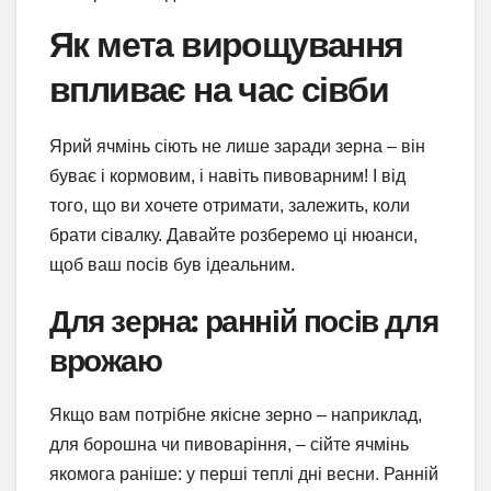
Як мета вирощування
впливає на час сівби
Ярий ячмінь сіють не лише заради зерна – він
буває і кормовим, і навіть пивоварним! І від
того, що ви хочете отримати, залежить, коли
брати сівалку. Давайте розберемо ці нюанси,
щоб ваш посів був ідеальним.
Для зерна: ранній посів для
врожаю
Якщо вам потрібне якісне зерно – наприклад,
для борошна чи пивоваріння, – сійте ячмінь
якомога раніше: у перші теплі дні весни. Ранній