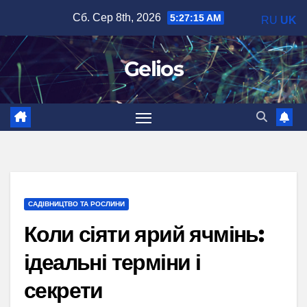
Перейти
Сб. Сер 8th, 2026
5:27:16 AM
RU
UK
до
вмісту
Gelios
САДІВНИЦТВО ТА РОСЛИНИ
Коли сіяти ярий ячмінь:
ідеальні терміни і
секрети