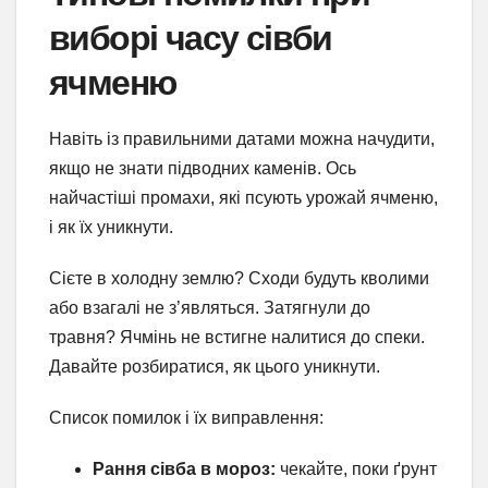
виборі часу сівби
ячменю
Навіть із правильними датами можна начудити,
якщо не знати підводних каменів. Ось
найчастіші промахи, які псують урожай ячменю,
і як їх уникнути.
Сієте в холодну землю? Сходи будуть кволими
або взагалі не з’являться. Затягнули до
травня? Ячмінь не встигне налитися до спеки.
Давайте розбиратися, як цього уникнути.
Список помилок і їх виправлення:
Рання сівба в мороз:
чекайте, поки ґрунт