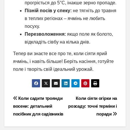
прогріється до 5°C, інакше зерно пропаде.
Пізній посів у спеку:
не тягніть до травня
в теплих регіонах – ячмінь не любить
посуху.
Перезволоження:
якщо поле як болото,
відкладіть сівбу на кілька днів.
Тепер ви знаєте все про те, коли сіяти ярий
ячмінь, і навіть більше! Беріть насіння, готуйте
поле і творіть свій ідеальний урожай.
Навігація
Коли садити троянди
Коли сіяти огірки на
восени: детальний
розсаду: точні терміни і
записів
посібник для садівників
поради