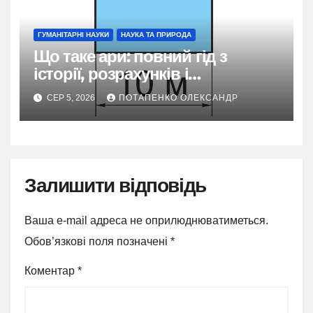
ГУМАНІТАРНІ НАУКИ
НАУКА ТА ПРИРОДА
Що таке ари: повний гід з
історії, розрахунків і
практичного застосування
СЕР 5, 2026
ПОТАПЕНКО ОЛЕКСАНДР
Залишити відповідь
Ваша e-mail адреса не оприлюднюватиметься.
Обов’язкові поля позначені
*
Коментар
*