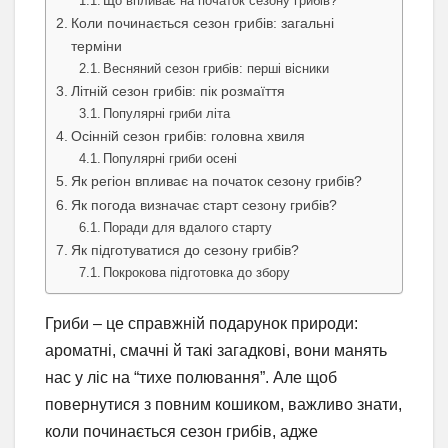
Що впливає на початок сезону грибів?
Коли починається сезон грибів: загальні
терміни
Весняний сезон грибів: перші вісники
Літній сезон грибів: пік розмаїття
Популярні гриби літа
Осінній сезон грибів: головна хвиля
Популярні гриби осені
Як регіон впливає на початок сезону грибів?
Як погода визначає старт сезону грибів?
Поради для вдалого старту
Як підготуватися до сезону грибів?
Покрокова підготовка до збору
Гриби – це справжній подарунок природи:
ароматні, смачні й такі загадкові, вони манять
нас у ліс на “тихе полювання”. Але щоб
повернутися з повним кошиком, важливо знати,
коли починається сезон грибів, адже