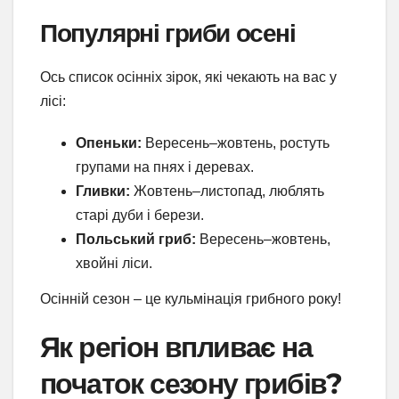
Популярні гриби осені
Ось список осінніх зірок, які чекають на вас у
лісі:
Опеньки:
Вересень–жовтень, ростуть
групами на пнях і деревах.
Гливки:
Жовтень–листопад, люблять
старі дуби і берези.
Польський гриб:
Вересень–жовтень,
хвойні ліси.
Осінній сезон – це кульмінація грибного року!
Як регіон впливає на
початок сезону грибів?