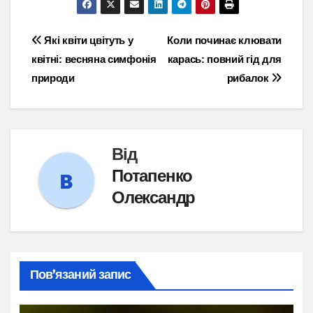
Навігація
Які квіти цвітуть у
Коли починає клювати
квітні: весняна симфонія
карась: повний гід для
записів
природи
рибалок
Від
Потапенко
Олександр
Пов’язаний запис