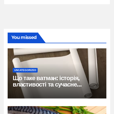
You missed
UNCATEGORIZED
Що таке ватман: історія,
властивості та сучасне
застосування