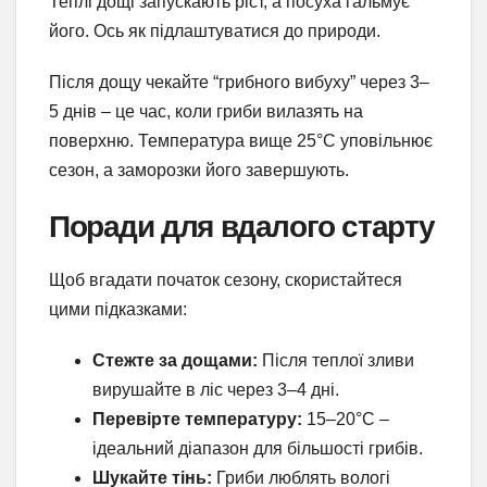
Теплі дощі запускають ріст, а посуха гальмує
його. Ось як підлаштуватися до природи.
Після дощу чекайте “грибного вибуху” через 3–
5 днів – це час, коли гриби вилазять на
поверхню. Температура вище 25°C уповільнює
сезон, а заморозки його завершують.
Поради для вдалого старту
Щоб вгадати початок сезону, скористайтеся
цими підказками:
Стежте за дощами:
Після теплої зливи
вирушайте в ліс через 3–4 дні.
Перевірте температуру:
15–20°C –
ідеальний діапазон для більшості грибів.
Шукайте тінь:
Гриби люблять вологі