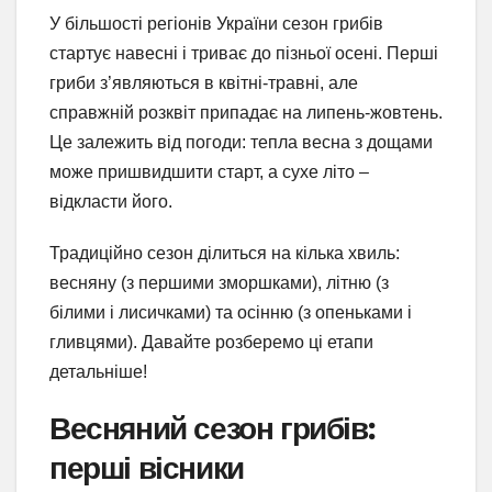
У більшості регіонів України сезон грибів
стартує навесні і триває до пізньої осені. Перші
гриби з’являються в квітні-травні, але
справжній розквіт припадає на липень-жовтень.
Це залежить від погоди: тепла весна з дощами
може пришвидшити старт, а сухе літо –
відкласти його.
Традиційно сезон ділиться на кілька хвиль:
весняну (з першими зморшками), літню (з
білими і лисичками) та осінню (з опеньками і
гливцями). Давайте розберемо ці етапи
детальніше!
Весняний сезон грибів:
перші вісники