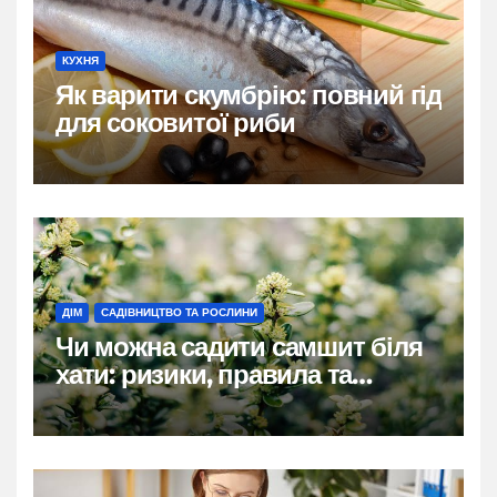
КУХНЯ
Як варити скумбрію: повний гід
для соковитої риби
ДІМ
САДІВНИЦТВО ТА РОСЛИНИ
Чи можна садити самшит біля
хати: ризики, правила та
практичні рішення