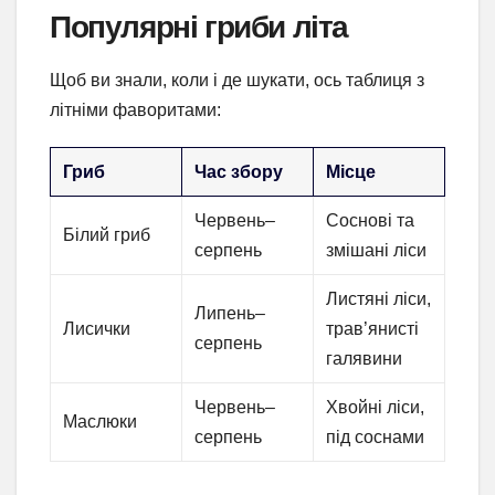
Популярні гриби літа
Щоб ви знали, коли і де шукати, ось таблиця з
літніми фаворитами:
Гриб
Час збору
Місце
Червень–
Соснові та
Білий гриб
серпень
змішані ліси
Листяні ліси,
Липень–
Лисички
трав’янисті
серпень
галявини
Червень–
Хвойні ліси,
Маслюки
серпень
під соснами