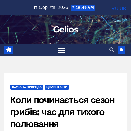
Перейти
Пт. Сер 7th, 2026
7:16:50 AM
RU
UK
до
вмісту
Gelios
НАУКА ТА ПРИРОДА
ЦІКАВІ ФАКТИ
Коли починається сезон
грибів: час для тихого
полювання