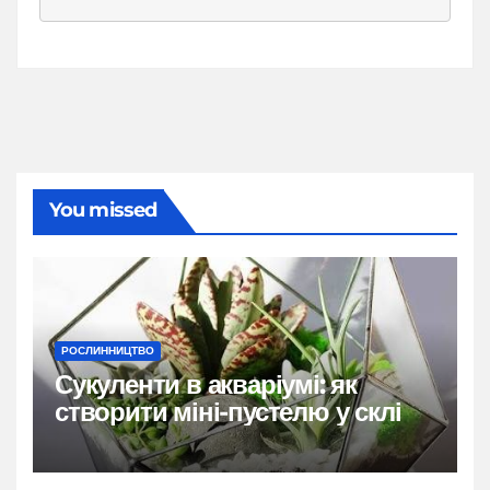
You missed
РОСЛИННИЦТВО
Сукуленти в акваріумі: як
створити міні-пустелю у склі