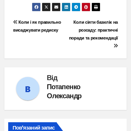
Навігація
Коли і як правильно
Коли сіяти базилік на
висаджувати редиску
розсаду: практичні
записів
поради та рекомендації
Від
Потапенко
Олександр
Пов’язаний запис