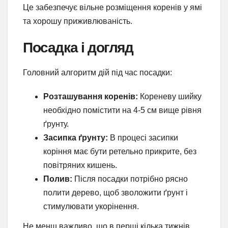
Це забезпечує вільне розміщення коренів у ямі
та хорошу приживлюваність.
Посадка і догляд
Головний алгоритм дій під час посадки:
Розташування коренів:
Кореневу шийку
необхідно помістити на 4-5 см вище рівня
ґрунту.
Засипка ґрунту:
В процесі засипки
коріння має бути ретельно прикрите, без
повітряних кишень.
Полив:
Після посадки потрібно рясно
полити дерево, щоб зволожити ґрунт і
стимулювати укорінення.
Не менш важливо, що в перші кілька тижнів