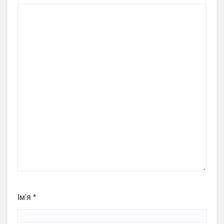
Ім'я
*