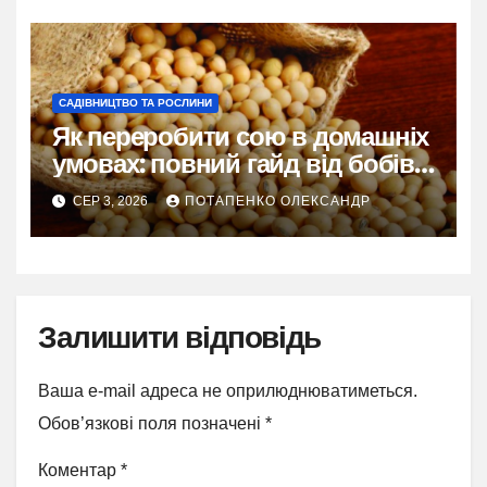
САДІВНИЦТВО ТА РОСЛИНИ
Як переробити сою в домашніх
умовах: повний гайд від бобів
до молока і тофу
СЕР 3, 2026
ПОТАПЕНКО ОЛЕКСАНДР
Залишити відповідь
Ваша e-mail адреса не оприлюднюватиметься.
Обов’язкові поля позначені
*
Коментар
*