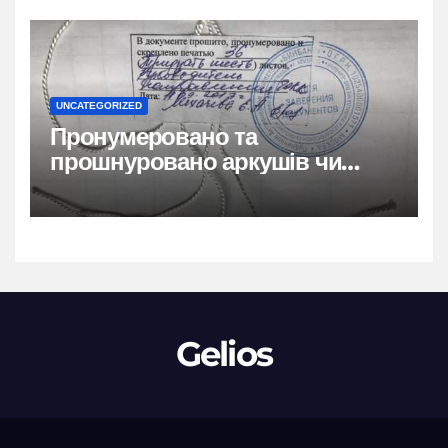
UNCATEGORIZED
Пронумеровано та
прошнуровано аркушів чи
сторінок: повний гайд
Gelios