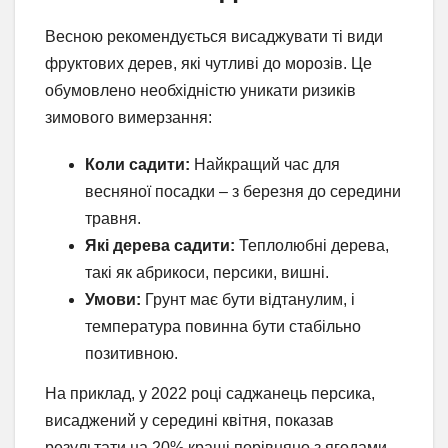
Весною рекомендується висаджувати ті види
фруктових дерев, які чутливі до морозів. Це
обумовлено необхідністю уникати ризиків
зимового вимерзання:
Коли садити:
Найкращий час для
весняної посадки – з березня до середини
травня.
Які дерева садити:
Теплолюбні дерева,
такі як абрикоси, персики, вишні.
Умови:
Грунт має бути відтанулим, і
температура повинна бути стабільно
позитивною.
На приклад, у 2022 році саджанець персика,
висаджений у середині квітня, показав
результати на 20% кращі порівняно з ягодами,