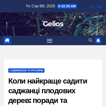
Перейти
Чт. Сер 6th, 2026
6:42:56 AM
RU
UK
до
вмісту
Gelios
САДІВНИЦТВО ТА РОСЛИНИ
Коли найкраще садити
саджанці плодових
дерев: поради та