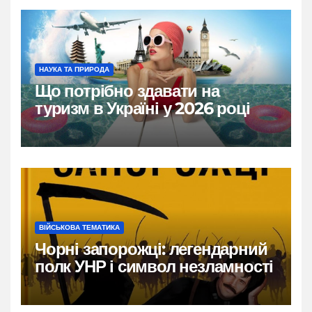
НАУКА ТА ПРИРОДА
Що потрібно здавати на
туризм в Україні у 2026 році
ВІЙСЬКОВА ТЕМАТИКА
Чорні запорожці: легендарний
полк УНР і символ незламності