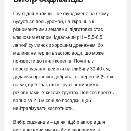
Ґрунт для малини – це фундамент, на якому
будується весь урожай, і в Україні, з її
різноманітними землями, підготовка стає
ключовим етапом. Ідеальний pH – 5,5-6,5,
легкий суглинок з хорошим дренажем, бо
малина не терпить застою води, що може
призвести до гнилі коренів. Почніть з
перекопування ділянки на глибину 30-40 см,
додаючи органічні добрива, як перегній (5-7 кг
на м²), щоб збагатити ґрунт поживними
речовинами. У кислих ґрунтах Полісся внесіть
вапно за 2-3 місяці до посадки, щоб
нейтралізувати кислотність.
Вибір саджанців – це як підбір акторів для
вистави: вони мусять бути здоровими, з