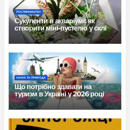
РОСЛИННИЦТВО
Сукуленти в акваріумі: як
створити міні-пустелю у склі
НАУКА ТА ПРИРОДА
Що потрібно здавати на
туризм в Україні у 2026 році