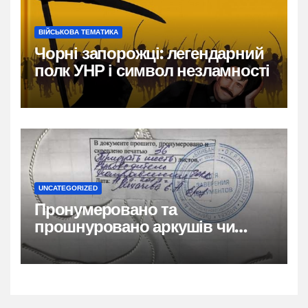
ВІЙСЬКОВА ТЕМАТИКА
Чорні запорожці: легендарний
полк УНР і символ незламності
UNCATEGORIZED
Пронумеровано та
прошнуровано аркушів чи
сторінок: повний гайд