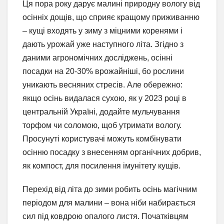
Ця пора року дарує малині природну вологу від
осінніх дощів, що сприяє кращому приживанню
– кущі входять у зиму з міцними коренями і
дають урожай уже наступного літа. Згідно з
даними агрономічних досліджень, осінні
посадки на 20-30% врожайніші, бо рослини
уникають весняних стресів. Але обережно:
якщо осінь видалася сухою, як у 2023 році в
центральній Україні, додайте мульчування
торфом чи соломою, щоб утримати вологу.
Просунуті користувачі можуть комбінувати
осінню посадку з внесенням органічних добрив,
як компост, для посилення імунітету кущів.
Перехід від літа до зими робить осінь магічним
періодом для малини – вона ніби набирається
сил під ковдрою опалого листя. Початківцям