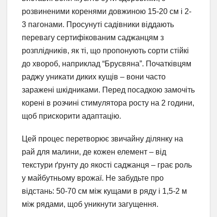
розвиненими коренями довжиною 15-20 см і 2-
3 пагонами. Просунуті садівники віддають
перевагу сертифікованим саджанцям з
розплідників, як ті, що пропонують сорти стійкі
до хвороб, наприклад “Брусвяна”. Початківцям
раджу уникати диких кущів – вони часто
заражені шкідниками. Перед посадкою замочіть
корені в розчині стимулятора росту на 2 години,
щоб прискорити адаптацію.
Цей процес перетворює звичайну ділянку на
рай для малини, де кожен елемент – від
текстури ґрунту до якості саджанця – грає роль
у майбутньому врожаї. Не забудьте про
відстань: 50-70 см між кущами в ряду і 1,5-2 м
між рядами, щоб уникнути загущення.