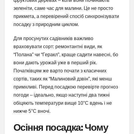
фруктових деревах – коли вони починають
зеленіти, саме час для малини. Це не просто
прикмета, а перевірений спосіб синхронізувати
посадку з природним циклом.
Для просунутих садівників важливо
враховувати сорт: ремонтантні види, як
“Полана” чи “Геракл”, краще садити навесні, бо
вони дають урожай уже в перший рік.
Початківцям же варто почати з класичних
сортів, таких як “Малиновий дзвін”, які менш
примхливі. Перед посадкою перевірте прогноз
погоди – ідеально, якщо наступні два тижні
обіцяють температури вище 10°C вдень і не
нижче 5°C вночі.
Осіння посадка: Чому