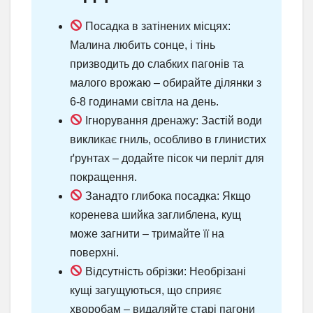
Посадка в затінених місцях:
Малина любить сонце, і тінь
призводить до слабких пагонів та
малого врожаю – обирайте ділянки з
6-8 годинами світла на день.
Ігнорування дренажу: Застій води
викликає гниль, особливо в глинистих
ґрунтах – додайте пісок чи перліт для
покращення.
Занадто глибока посадка: Якщо
коренева шийка заглиблена, кущ
може загнити – тримайте її на
поверхні.
Відсутність обрізки: Необрізані
кущі загущуються, що сприяє
хворобам – видаляйте старі пагони