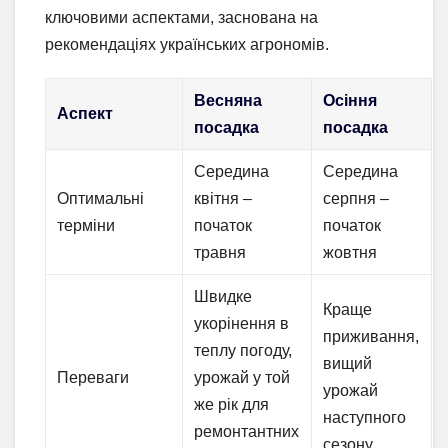
ключовими аспектами, заснована на
рекомендаціях українських агрономів.
Весняна
Осіння
Аспект
посадка
посадка
Середина
Середина
Оптимальні
квітня –
серпня –
терміни
початок
початок
травня
жовтня
Швидке
Краще
укорінення в
приживання,
теплу погоду,
вищий
Переваги
урожай у той
урожай
же рік для
наступного
ремонтантних
сезону