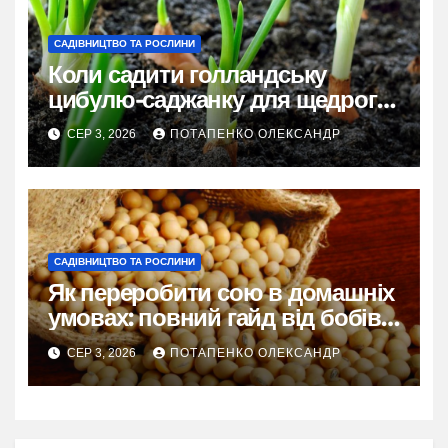
САДІВНИЦТВО ТА РОСЛИНИ
Коли садити голландську
цибулю-саджанку для щедрого
врожаю
СЕР 3, 2026
ПОТАПЕНКО ОЛЕКСАНДР
САДІВНИЦТВО ТА РОСЛИНИ
Як переробити сою в домашніх
умовах: повний гайд від бобів
до молока і тофу
СЕР 3, 2026
ПОТАПЕНКО ОЛЕКСАНДР