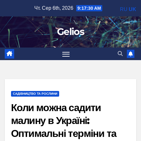
Перейти
Чт. Сер 6th, 2026
9:17:32 AM
RU
UK
до
вмісту
Gelios
САДІВНИЦТВО ТА РОСЛИНИ
Коли можна садити
малину в Україні:
Оптимальні терміни та