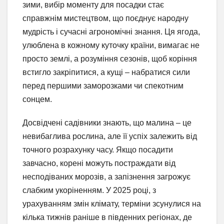
зими, вибір моменту для посадки стає
справжнім мистецтвом, що поєднує народну
мудрість і сучасні агрономічні знання. Ця ягода,
улюблена в кожному куточку країни, вимагає не
просто землі, а розуміння сезонів, щоб коріння
встигло закріпитися, а кущі – набратися сили
перед першими заморозками чи спекотним
сонцем.
Досвідчені садівники знають, що малина – це
невибаглива рослина, але її успіх залежить від
точного розрахунку часу. Якщо посадити
завчасно, корені можуть постраждати від
несподіваних морозів, а запізнення загрожує
слабким укоріненням. У 2025 році, з
урахуванням змін клімату, терміни зсунулися на
кілька тижнів раніше в південних регіонах, де