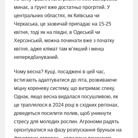
минає, а ґрунт вже достатньо прогрітий. У
центральних областях, як Київська чи
Черкаська, це зазвичай припадає на 15-25
квітня, тоді як на півдні, в Одеській чи
Херсонській, можна починати вже з початку
квітня, адже клімат там м’якший і менш
непередбачуваний.
Чому весна? Кущі, посаджені в цей час,
встигають адаптуватися до літа, розвиваючи
міцну кореневу систему, що витримає спеку.
Однак, якщо весна видалася посушливою, як
це траплялося в 2024 році в східних регіонах,
доведеться посилити полив, щоб уникнути
стресу для молодих рослин. Агрономи радять
орієнтуватися на фазу розпускання бруньок на