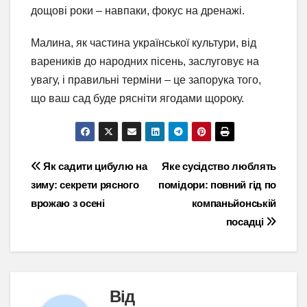
дощові роки – навпаки, фокус на дренажі.
Малина, як частина української культури, від
вареників до народних пісень, заслуговує на
увагу, і правильні терміни – це запорука того,
що ваш сад буде рясніти ягодами щороку.
Навігація
Як садити цибулю на
Яке сусідство люблять
зиму: секрети рясного
помідори: повний гід по
записів
врожаю з осені
компаньйонській
посадці
Від