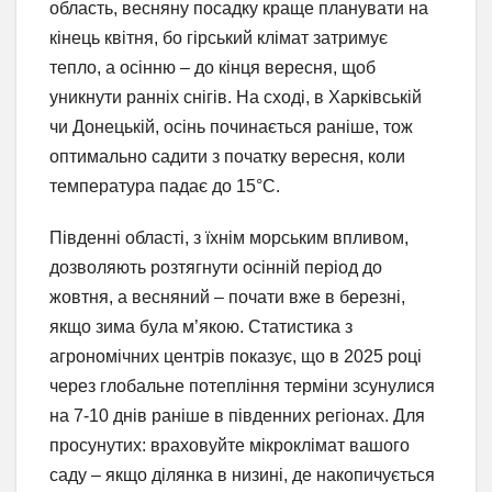
область, весняну посадку краще планувати на
кінець квітня, бо гірський клімат затримує
тепло, а осінню – до кінця вересня, щоб
уникнути ранніх снігів. На сході, в Харківській
чи Донецькій, осінь починається раніше, тож
оптимально садити з початку вересня, коли
температура падає до 15°C.
Південні області, з їхнім морським впливом,
дозволяють розтягнути осінній період до
жовтня, а весняний – почати вже в березні,
якщо зима була м’якою. Статистика з
агрономічних центрів показує, що в 2025 році
через глобальне потепління терміни зсунулися
на 7-10 днів раніше в південних регіонах. Для
просунутих: враховуйте мікроклімат вашого
саду – якщо ділянка в низині, де накопичується