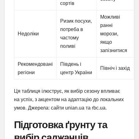
сортів
Можливі
Ризик посухи,
ранні
потреба в
Недоліки
морози,
частому
якщо
поливі
запізнитися
Рекомендовані
Південь і
Північ і захід
регіони
центр України
Ця таблиця ілюструє, як вибір сезону впливає
на успіх, з акцентом на адаптацію до локальних
умов. Джерела: сайти unian.ua та rbc.ua.
Підготовка ґрунту та
вибір саджанців