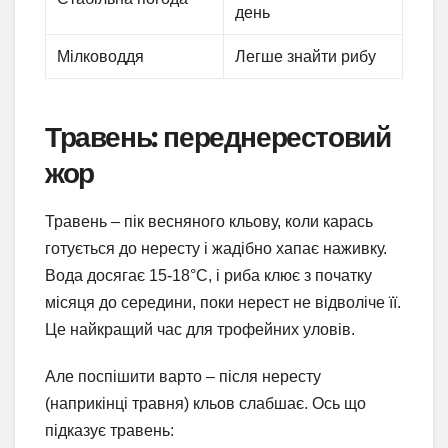
день
Мілководдя
Легше знайти рибу
Травень: переднерестовий
жор
Травень – пік весняного кльову, коли карась
готується до нересту і жадібно хапає наживку.
Вода досягає 15-18°C, і риба клює з початку
місяця до середини, поки нерест не відволіче її.
Це найкращий час для трофейних уловів.
Але поспішити варто – після нересту
(наприкінці травня) кльов слабшає. Ось що
підказує травень: