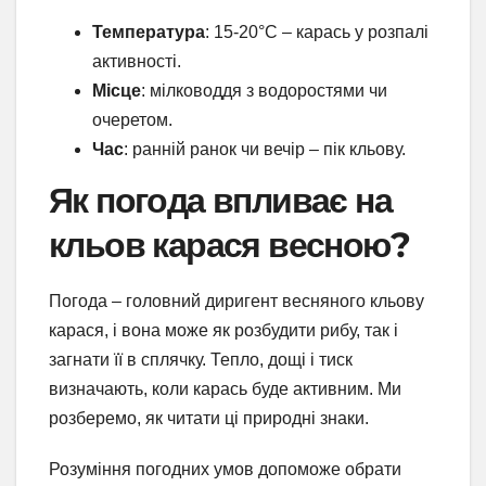
Температура
: 15-20°C – карась у розпалі
активності.
Місце
: мілководдя з водоростями чи
очеретом.
Час
: ранній ранок чи вечір – пік кльову.
Як погода впливає на
кльов карася весною?
Погода – головний диригент весняного кльову
карася, і вона може як розбудити рибу, так і
загнати її в сплячку. Тепло, дощі і тиск
визначають, коли карась буде активним. Ми
розберемо, як читати ці природні знаки.
Розуміння погодних умов допоможе обрати