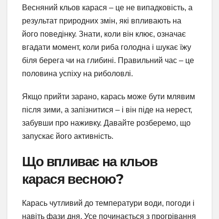
Весняний кльов карася – це не випадковість, а
результат природних змін, які впливають на
його поведінку. Знати, коли він клює, означає
вгадати момент, коли риба голодна і шукає їжу
біля берега чи на глибині. Правильний час – це
половина успіху на риболовлі.
Якщо прийти зарано, карась може бути млявим
після зими, а запізнитися – і він піде на нерест,
забувши про наживку. Давайте розберемо, що
запускає його активність.
Що впливає на кльов
карася весною?
Карась чутливий до температури води, погоди і
навіть фази дня. Усе починається з прогрівання