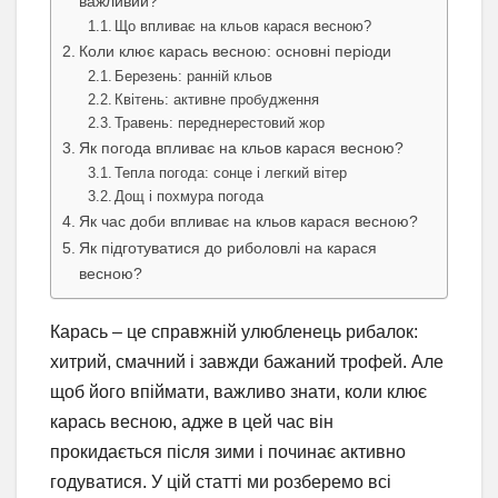
важливий?
Що впливає на кльов карася весною?
Коли клює карась весною: основні періоди
Березень: ранній кльов
Квітень: активне пробудження
Травень: переднерестовий жор
Як погода впливає на кльов карася весною?
Тепла погода: сонце і легкий вітер
Дощ і похмура погода
Як час доби впливає на кльов карася весною?
Як підготуватися до риболовлі на карася
весною?
Карась – це справжній улюбленець рибалок:
хитрий, смачний і завжди бажаний трофей. Але
щоб його впіймати, важливо знати, коли клює
карась весною, адже в цей час він
прокидається після зими і починає активно
годуватися. У цій статті ми розберемо всі