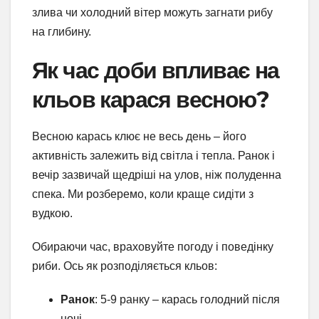
злива чи холодний вітер можуть загнати рибу
на глибину.
Як час доби впливає на
кльов карася весною?
Весною карась клює не весь день – його
активність залежить від світла і тепла. Ранок і
вечір зазвичай щедріші на улов, ніж полуденна
спека. Ми розберемо, коли краще сидіти з
вудкою.
Обираючи час, враховуйте погоду і поведінку
риби. Ось як розподіляється кльов:
Ранок
: 5-9 ранку – карась голодний після
ночі.