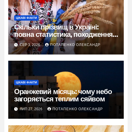
ЦІКАВІ ФАКТИ
Скільки прізвищ в Україні:
повна статистика, походження
та живі історії
СЕР 3, 2026
ПОТАПЕНКО ОЛЕКСАНДР
ЦІКАВІ ФАКТИ
Оранжевий місяць: чому небо
загоряється теплим сяйвом
ЛИП 27, 2026
ПОТАПЕНКО ОЛЕКСАНДР