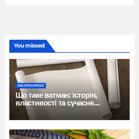
You missed
UNCATEGORIZED
Що таке ватман: історія,
властивості та сучасне
застосування