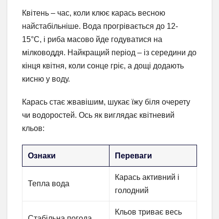
Квітень – час, коли клює карась весною
найстабільніше. Вода прогрівається до 12-
15°C, і риба масово йде годуватися на
мілководдя. Найкращий період – із середини до
кінця квітня, коли сонце гріє, а дощі додають
кисню у воду.
Карась стає жвавішим, шукає їжу біля очерету
чи водоростей. Ось як виглядає квітневий
кльов:
Ознаки
Переваги
Карась активний і
Тепла вода
голодний
Кльов триває весь
Стабільна погода