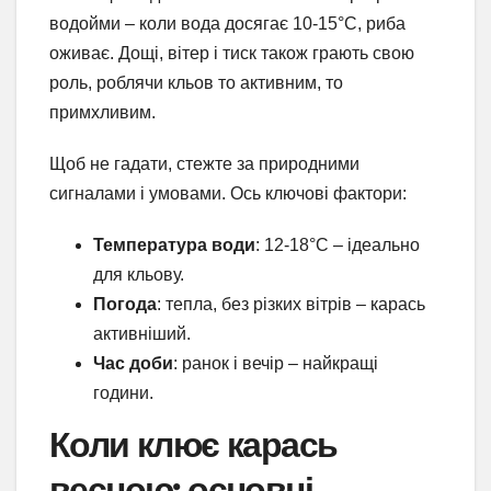
водойми – коли вода досягає 10-15°C, риба
оживає. Дощі, вітер і тиск також грають свою
роль, роблячи кльов то активним, то
примхливим.
Щоб не гадати, стежте за природними
сигналами і умовами. Ось ключові фактори:
Температура води
: 12-18°C – ідеально
для кльову.
Погода
: тепла, без різких вітрів – карась
активніший.
Час доби
: ранок і вечір – найкращі
години.
Коли клює карась
весною: основні