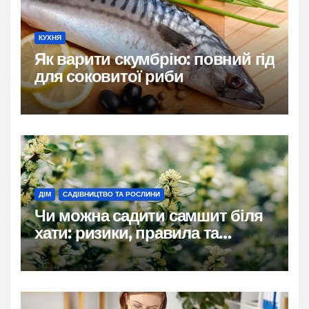
КУХНЯ
Як варити скумбрію: повний гід
для соковитої риби
ДІМ
САДІВНИЦТВО ТА РОСЛИНИ
Чи можна садити самшит біля
хати: ризики, правила та
практичні рішення