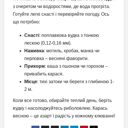
з очеретом чи водоростями, де вода прогріта.
Готуйте легкі снасті і перевіряйте погоду. Ось
що потрібно:
Снасті
: поплавкова вудка з тонкою
лескою (0,12-0,16 мм).
Наживка
: мотиль, хробак, манка чи
перловка – весняні фаворити.
Прикорм
: каша з пшоном чи горохом –
привабить карася.
Місце
: тихі затоки чи береги з глибиною 1-
2 м.
Коли все готово, обирайте теплий день, беріть
вудку і насолоджуйтесь риболовлею. Карась
весною – це азарт і радість у кожному клюванні!