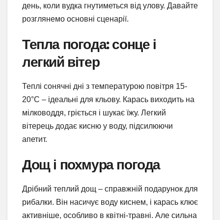
день, коли вудка гнутиметься від улову. Давайте
розглянемо основні сценарії.
Тепла погода: сонце і
легкий вітер
Теплі сонячні дні з температурою повітря 15-
20°C – ідеальні для кльову. Карась виходить на
мілководдя, гріється і шукає їжу. Легкий
вітерець додає кисню у воду, підсилюючи
апетит.
Дощ і похмура погода
Дрібний теплий дощ – справжній подарунок для
рибалки. Він насичує воду киснем, і карась клює
активніше, особливо в квітні-травні. Але сильна