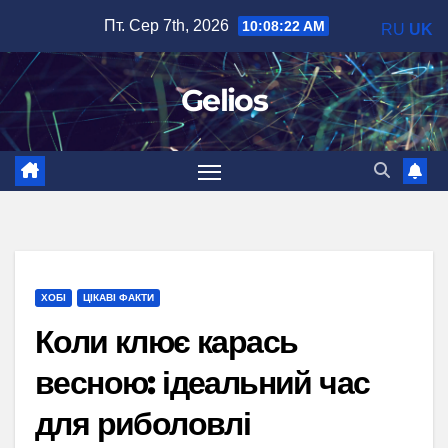
Перейти
Пт. Сер 7th, 2026
10:08:23 AM
RU
UK
до
вмісту
Gelios
ХОБІ
ЦІКАВІ ФАКТИ
Коли клює карась
весною: ідеальний час
для риболовлі