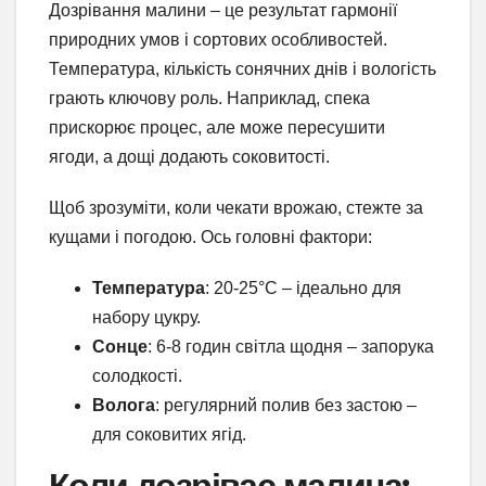
Дозрівання малини – це результат гармонії
природних умов і сортових особливостей.
Температура, кількість сонячних днів і вологість
грають ключову роль. Наприклад, спека
прискорює процес, але може пересушити
ягоди, а дощі додають соковитості.
Щоб зрозуміти, коли чекати врожаю, стежте за
кущами і погодою. Ось головні фактори:
Температура
: 20-25°C – ідеально для
набору цукру.
Сонце
: 6-8 годин світла щодня – запорука
солодкості.
Волога
: регулярний полив без застою –
для соковитих ягід.
Коли дозріває малина: