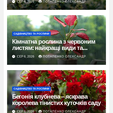
СЕР 6, 2026
ПОТАПЕНКО ОЛЕКСАНДР
САДІВНИЦТВО ТА РОСЛИНИ
Кімнатна рослина з червоним
листям: найкращі види та
секрети догляду
СЕР 6, 2026
ПОТАПЕНКО ОЛЕКСАНДР
САДІВНИЦТВО ТА РОСЛИНИ
Бегонія клубнева – яскрава
королева тінистих куточків саду
СЕР 6, 2026
ПОТАПЕНКО ОЛЕКСАНДР