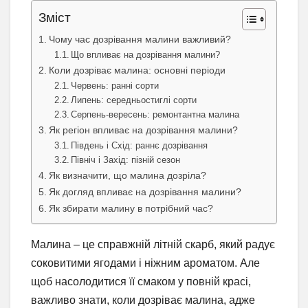
Зміст
Чому час дозрівання малини важливий?
Що впливає на дозрівання малини?
Коли дозріває малина: основні періоди
Червень: ранні сорти
Липень: середньостиглі сорти
Серпень-вересень: ремонтантна малина
Як регіон впливає на дозрівання малини?
Південь і Схід: раннє дозрівання
Північ і Захід: пізній сезон
Як визначити, що малина дозріла?
Як догляд впливає на дозрівання малини?
Як збирати малину в потрібний час?
Малина – це справжній літній скарб, який радує
соковитими ягодами і ніжним ароматом. Але
щоб насолодитися її смаком у повній красі,
важливо знати, коли дозріває малина, адже