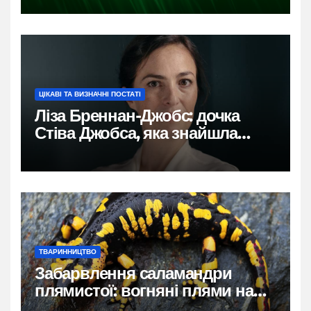
ЦІКАВІ ТА ВИЗНАЧНІ ПОСТАТІ
Ліза Бреннан-Джобс: дочка
Стіва Джобса, яка знайшла
власний голос
ТВАРИННИЦТВО
Забарвлення саламандри
плямистої: вогняні плями на
чорному тлі