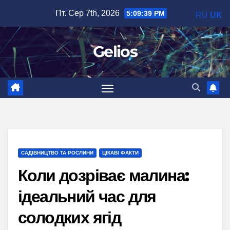
Перейти
Пт. Сер 7th, 2026
5:09:40 PM
RU
UK
до
вмісту
Gelios
САДІВНИЦТВО ТА РОСЛИНИ
ЦІКАВІ ФАКТИ
Коли дозріває малина:
ідеальний час для
солодких ягід