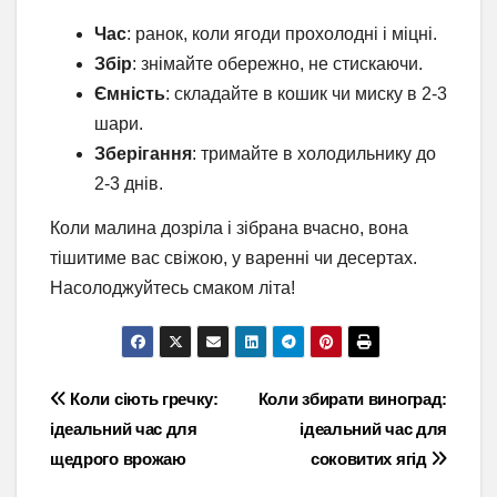
Час
: ранок, коли ягоди прохолодні і міцні.
Збір
: знімайте обережно, не стискаючи.
Ємність
: складайте в кошик чи миску в 2-3
шари.
Зберігання
: тримайте в холодильнику до
2-3 днів.
Коли малина дозріла і зібрана вчасно, вона
тішитиме вас свіжою, у варенні чи десертах.
Насолоджуйтесь смаком літа!
Навігація
Коли сіють гречку:
Коли збирати виноград:
ідеальний час для
ідеальний час для
записів
щедрого врожаю
соковитих ягід