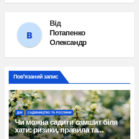
Від
Потапенко
Олександр
Пов’язаний запис
ДІМ
САДІВНИЦТВО ТА РОСЛИНИ
Чи можна садити самшит біля
хати: ризики, правила та
практичні рішення