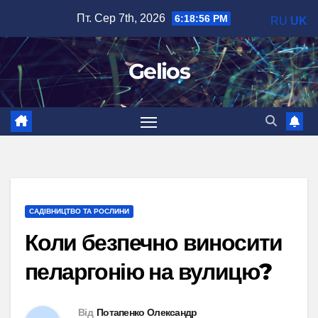
Перейти
Пт. Сер 7th, 2026
6:18:57 PM
RU
UK
до
вмісту
Gelios
САДІВНИЦТВО ТА РОСЛИНИ
Коли безпечно виносити
пеларгонію на вулицю?
Від
Потапенко Олександр