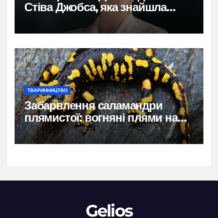
Стіва Джобса, яка знайшла
власний голос
ТВАРИННИЦТВО
Забарвлення саламандри
плямистої: вогняні плями на
чорному тлі
Gelios