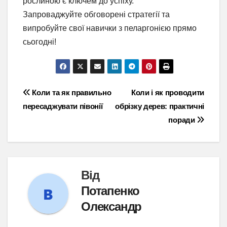
рослиною є ключем до успіху.
Запроваджуйте обговорені стратегії та
випробуйте свої навички з пеларгонією прямо
сьогодні!
Навігація
Коли та як правильно
Коли і як проводити
пересаджувати півонії
обрізку дерев: практичні
записів
поради
Від
Потапенко
Олександр