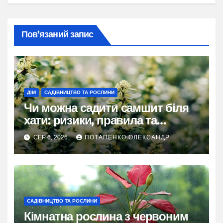
Пов’язаний запис
ДІМ
САДІВНИЦТВО ТА РОСЛИНИ
Чи можна садити самшит біля
хати: ризики, правила та
практичні рішення
СЕР 6, 2026
ПОТАПЕНКО ОЛЕКСАНДР
САДІВНИЦТВО ТА РОСЛИНИ
Кімнатна рослина з червоним