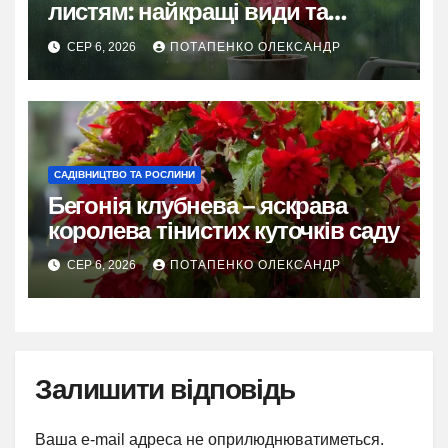
листям: найкращі види та
секрети догляду
СЕР 6, 2026
ПОТАПЕНКО ОЛЕКСАНДР
САДІВНИЦТВО ТА РОСЛИНИ
Бегонія клубнева – яскрава
королева тінистих куточків саду
СЕР 6, 2026
ПОТАПЕНКО ОЛЕКСАНДР
Залишити відповідь
Ваша e-mail адреса не оприлюднюватиметься.