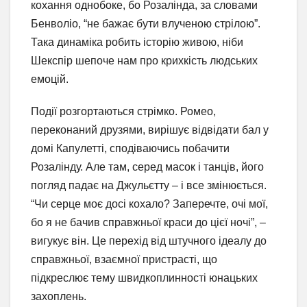
кохання однобоке, бо Розалінда, за словами
Бенволіо, “не бажає бути влученою стрілою”.
Така динаміка робить історію живою, ніби
Шекспір шепоче нам про крихкість людських
емоцій.
Події розгортаються стрімко. Ромео,
переконаний друзями, вирішує відвідати бал у
домі Капулетті, сподіваючись побачити
Розалінду. Але там, серед масок і танців, його
погляд падає на Джульєтту – і все змінюється.
“Чи серце моє досі кохало? Заперечте, очі мої,
бо я не бачив справжньої краси до цієї ночі”, –
вигукує він. Це перехід від штучного ідеалу до
справжньої, взаємної пристрасті, що
підкреслює тему швидкоплинності юнацьких
захоплень.