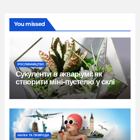
You missed
РОСЛИННИЦТВО
Сукуленти в акваріумі: як
створити міні-пустелю у склі
НАУКА ТА ПРИРОДА