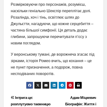
Розмірковуючи про персонажів, розумієш,
наскільки геніально Шекспір переплітає долі.
Розалінда, хоч і тінь, освітлює шлях до
Джульєтти, нагадуючи, що кожне серцебиття –
частина більшої симфонії. Ця деталь додає
глибини, запрошуючи перечитувати п’єсу з
новим поглядом.
У веронському тумані, де ворожнеча згасає під
зірками, історія Ромео вчить, що кохання – це
не пункт призначення, а подорож, повна
несподіваних поворотів.
Навігація
Інтрига це:
Адам Міцкевич
розплутуємо таємницю
Біографія: Життя і