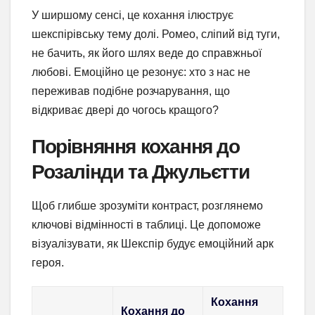
У ширшому сенсі, це кохання ілюструє
шекспірівську тему долі. Ромео, сліпий від туги,
не бачить, як його шлях веде до справжньої
любові. Емоційно це резонує: хто з нас не
переживав подібне розчарування, що
відкриває двері до чогось кращого?
Порівняння кохання до
Розалінди та Джульєтти
Щоб глибше зрозуміти контраст, розглянемо
ключові відмінності в таблиці. Це допоможе
візуалізувати, як Шекспір будує емоційний арк
героя.
Кохання
Кохання до