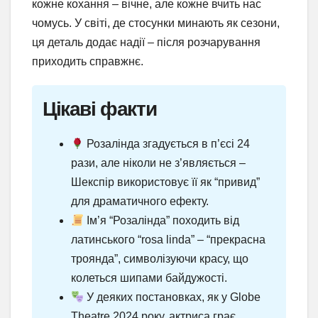
кожне кохання – вічне, але кожне вчить нас
чомусь. У світі, де стосунки минають як сезони,
ця деталь додає надії – після розчарування
приходить справжнє.
Цікаві факти
Розалінда згадується в п’єсі 24
рази, але ніколи не з’являється –
Шекспір використовує її як “привид”
для драматичного ефекту.
Ім’я “Розалінда” походить від
латинського “rosa linda” – “прекрасна
троянда”, символізуючи красу, що
колеться шипами байдужості.
У деяких постановках, як у Globe
Theatre 2024 року, актриса грає