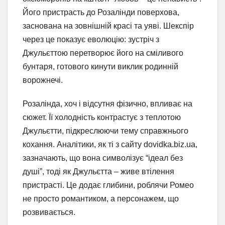
Його пристрасть до Розалінди поверхова,
заснована на зовнішній красі та уяві. Шекспір
через це показує еволюцію: зустріч з
Джульєттою перетворює його на сміливого
бунтаря, готового кинути виклик родинній
ворожнечі.
Розалінда, хоч і відсутня фізично, впливає на
сюжет. Її холодність контрастує з теплотою
Джульєтти, підкреслюючи тему справжнього
кохання. Аналітики, як ті з сайту dovidka.biz.ua,
зазначають, що вона символізує “ідеал без
душі”, тоді як Джульєтта – живе втілення
пристрасті. Це додає глибини, роблячи Ромео
не просто романтиком, а персонажем, що
розвивається.