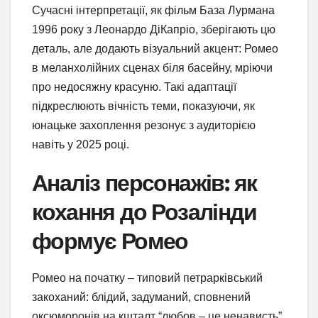
Сучасні інтерпретації, як фільм База Лурмана
1996 року з Леонардо ДіКапріо, зберігають цю
деталь, але додають візуальний акцент: Ромео
в меланхолійних сценах біля басейну, мріючи
про недосяжну красуню. Такі адаптації
підкреслюють вічність теми, показуючи, як
юнацьке захоплення резонує з аудиторією
навіть у 2025 році.
Аналіз персонажів: як
кохання до Розалінди
формує Ромео
Ромео на початку – типовий петрарківський
закоханий: блідий, задуманий, сповнений
оксюморонів на кшталт “любов – це ненависть”.