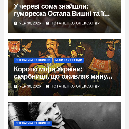
У череві сома знайшли:
гумореска Остапа Вишні та її
вічні жарти про велетенського
ЧЕР 30, 2026
ПОТАПЕНКО ОЛЕКСАНДР
хижака
ЛІТЕРАТУРА ТА КНИЖКИ
МІФИ ТА ЛЕГЕНДИ
Короткі міфи України:
скарбниця, що оживляє минуле
в кожному поколінні
ЧЕР 30, 2026
ПОТАПЕНКО ОЛЕКСАНДР
ЛІТЕРАТУРА ТА КНИЖКИ