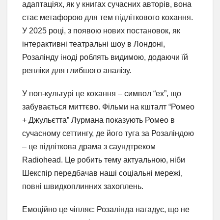
адаптаціях, як у книгах сучасних авторів, вона
стає метафорою для тем підліткового кохання.
У 2025 році, з появою нових постановок, як
інтерактивні театральні шоу в Лондоні,
Розалінду іноді роблять видимою, додаючи їй
репліки для глибшого аналізу.
У поп-культурі це кохання – символ “ex”, що
забувається миттєво. Фільми на кшталт “Ромео
+ Джульєтта” Лурмана показують Ромео в
сучасному сеттингу, де його туга за Розаліндою
– це підліткова драма з саундтреком
Radiohead. Це робить тему актуальною, ніби
Шекспір передбачав наші соціальні мережі,
повні швидкоплинних захоплень.
Емоційно це чіпляє: Розалінда нагадує, що не