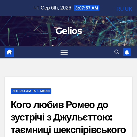
Перейти
Чт. Сер 6th, 2026
3:07:58 AM
RU
UK
до
вмісту
Gelios
ЛІТЕРАТУРА ТА КНИЖКИ
Кого любив Ромео до
зустрічі з Джульєттою:
таємниці шекспірівського