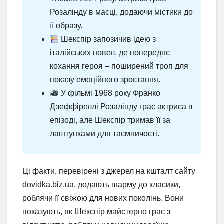
Розалінду в масці, додаючи містики до
її образу.
Шекспір запозичив ідею з
італійських новел, де попереднє
кохання героя – поширений троп для
показу емоційного зростання.
У фільмі 1968 року Франко
Дзеффіреллі Розалінду грає актриса в
епізоді, але Шекспір тримав її за
лаштунками для таємничості.
Ці факти, перевірені з джерел на кшталт сайту
dovidka.biz.ua, додають шарму до класики,
роблячи її свіжою для нових поколінь. Вони
показують, як Шекспір майстерно грає з