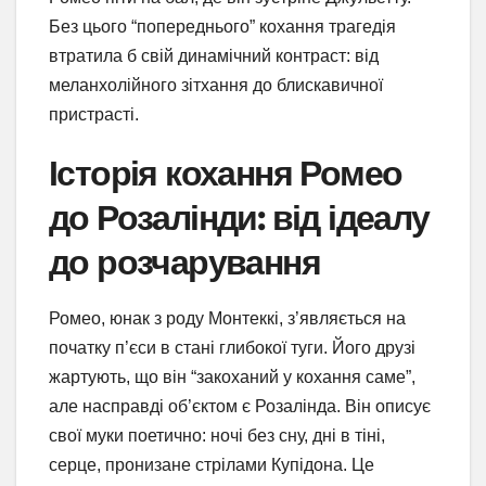
Без цього “попереднього” кохання трагедія
втратила б свій динамічний контраст: від
меланхолійного зітхання до блискавичної
пристрасті.
Історія кохання Ромео
до Розалінди: від ідеалу
до розчарування
Ромео, юнак з роду Монтеккі, з’являється на
початку п’єси в стані глибокої туги. Його друзі
жартують, що він “закоханий у кохання саме”,
але насправді об’єктом є Розалінда. Він описує
свої муки поетично: ночі без сну, дні в тіні,
серце, пронизане стрілами Купідона. Це