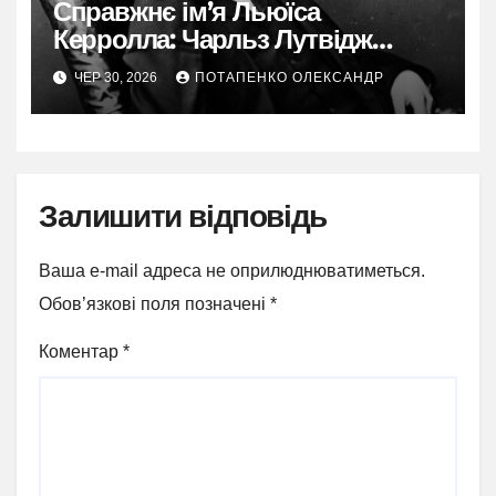
Справжнє ім’я Льюїса
Керролла: Чарльз Лутвідж
Доджсон та витоки його
ЧЕР 30, 2026
ПОТАПЕНКО ОЛЕКСАНДР
подвійного життя
Залишити відповідь
Ваша e-mail адреса не оприлюднюватиметься.
Обов’язкові поля позначені
*
Коментар
*