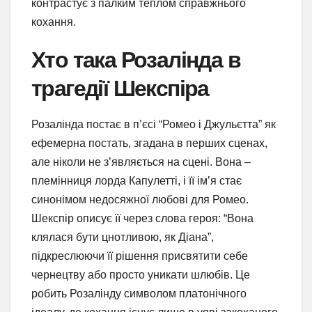
контрастує з палким теплом справжнього
кохання.
Хто така Розалінда в
трагедії Шекспіра
Розалінда постає в п’єсі “Ромео і Джульєтта” як
ефемерна постать, згадана в перших сценах,
але ніколи не з’являється на сцені. Вона –
племінниця лорда Капулетті, і її ім’я стає
синонімом недосяжної любові для Ромео.
Шекспір описує її через слова героя: “Вона
клялася бути цнотливою, як Діана”,
підкреслюючи її рішення присвятити себе
чернецтву або просто уникати шлюбів. Це
робить Розалінду символом платонічного