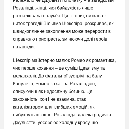
належало не Джульєтті спочатку – а загадковій
Розалінді, жінці, чия байдужість лише
розпалювала полум’я. Ця історія, виткана з
ниток трагедії Вільяма Шекспіра, розкриває, як
швидкоплинне захоплення може перерости в
справжню пристрасть, змінюючи долі героїв
назавжди.
Шекспір майстерно малює Ромео як романтика,
чиє перше кохання – це суміш ідеалізму та
меланхолії. До фатальної зустрічі на балу
Капулетті, Ромео зітхає за Розаліндою,
описуючи її як недосяжну богиню. Ця
закоханість, хоч і не взаємна, стає
каталізатором для глибших емоцій, які
вибухнуть пізніше. Розалінда, далека родичка
Джульєтти, уособлює холодну красу, що