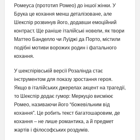
Ромеуса (прототип Ромео) до іншої жінки. У
Брука це кохання менш деталізоване, але
Шекспір розвинув його, додавши емоційний
контраст. Ще раніше італійські новели, як твори
Маттео Банделло чи Луїджі да Порто, містили
подібні мотиви ворожих родин і фатального
кохання.
У шекспірівській версії Розалінда стає
інструментом для показу зростання героя.
Якщо в італійських джерелах акцент на трагедії,
то Шекспір додає гумор: Меркуціо висміює
Ромео, називаючи його “божевільним від
кохання”. Це робить текст багатошаровим, де
кохання – не лише романтика, а й предмет
жартів і філософських роздумів.