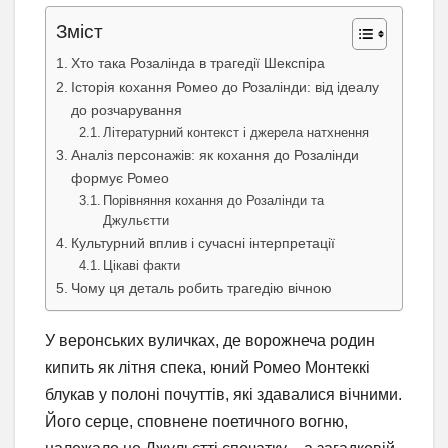
Зміст
Хто така Розалінда в трагедії Шекспіра
Історія кохання Ромео до Розалінди: від ідеалу
до розчарування
Літературний контекст і джерела натхнення
Аналіз персонажів: як кохання до Розалінди
формує Ромео
Порівняння кохання до Розалінди та
Джульєтти
Культурний вплив і сучасні інтерпретації
Цікаві факти
Чому ця деталь робить трагедію вічною
У веронських вуличках, де ворожнеча родин
кипить як літня спека, юний Ромео Монтеккі
блукав у полоні почуттів, які здавалися вічними.
Його серце, сповнене поетичного вогню,