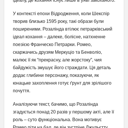
ідеалу, де кохання існує лише в уяві закоханого.
У контексті епохи Відродження, коли Шекспір
творив близько 1595 року, такі образи були
поширеними. Розалінда втілює петрарківський
ідеал кохання – далеке, болісне, натхненне
поезією Франческо Петрарки. Ромео,
скаржачись друзям Меркуціо та Бенволіо,
малює її як “прекрасну, але жорстоку”, чия
байдужість змушує його страждати. Ця деталь
додає глибини персонажу, показуючи, як
юнацьке захоплення готує ґрунт для зрілішого
почуття.
Аналізуючи текст, бачимо, що Розалінда
згадується понад 20 разів у першому акті, але її
роль – суто функціональна. Вона мотивує
Ромео піти на бал, де він зустріне Джульєтту.