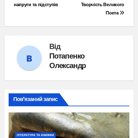
записів
напруги та підступів
Творчість Великого
Поета
Від
Потапенко
Олександр
Пов’язаний запис
ЛІТЕРАТУРА ТА КНИЖКИ