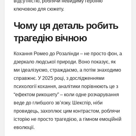
відсутністю, роблячи невидиму героїню
ключовою для сюжету.
Чому ця деталь робить
трагедію вічною
Кохання Ромео до Розалінди – не просто фон, а
дзеркало людської природи. Воно показує, як
ми ідеалізуємо, страждаємо, а потім знаходимо
справжнє. У 2025 році, з дослідженнями
психології кохання, аналітики порівнюють це з
“ефектом рикошету” – коли одне розчарування
веде до глибшого зв’язку. Шекспір, ніби
провидець, захоплює цим контрастом, роблячи
історію не просто трагедією, а гімном емоційній
еволюції.