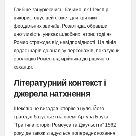
Глибше занурюючись, бачимо, як Шекспір
використовує цей сюжет для критики
феодальних звичаїв. Розалінда, обравши
цнотливість, уникає шлюбних інтриг, тоді як
Ромео страждає від невідповідності. Ця лінія
додає шарів до аналізу персонажів, показуючи
еволюцію Ромео від мрійника до рішучого
коханця.
Літературний контекст і
джерела натхнення
Шекспір не вигадав історію з нуля. Його
трагедія базується на поемі Артура Брука
“Трагічна історія Ромеуса та Джульєтти” 1562
року, де також згадується попереднє кохання