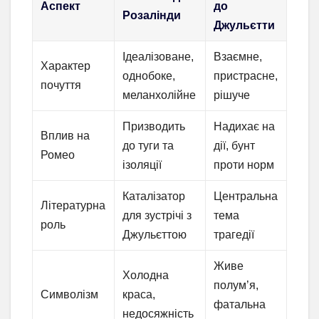
Аспект
до
Розалінди
Джульєтти
Ідеалізоване,
Взаємне,
Характер
однобоке,
пристрасне,
почуття
меланхолійне
рішуче
Призводить
Надихає на
Вплив на
до туги та
дії, бунт
Ромео
ізоляції
проти норм
Каталізатор
Центральна
Літературна
для зустрічі з
тема
роль
Джульєттою
трагедії
Живе
Холодна
полум’я,
Символізм
краса,
фатальна
недосяжність