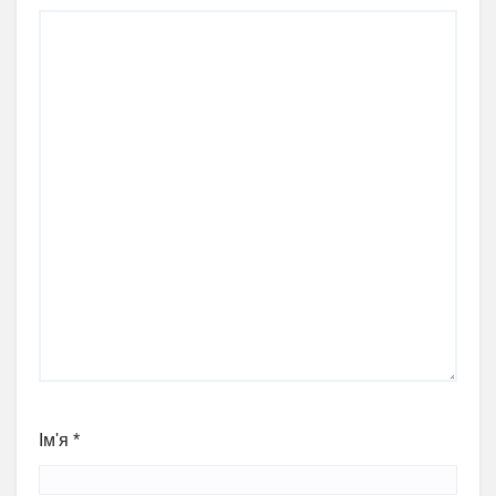
Ім'я
*