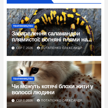
ТВАРИННИЦТВО
Забарвлення саламандри
плямистої: вогняні плями на
чорному тлі
СЕР 7, 2026
ПОТАПЕНКО ОЛЕКСАНДР
ТВАРИННИЦТВО
Чи можуть котячі блохи жити у
волоссі людини
СЕР 7, 2026
ПОТАПЕНКО ОЛЕКСАНДР