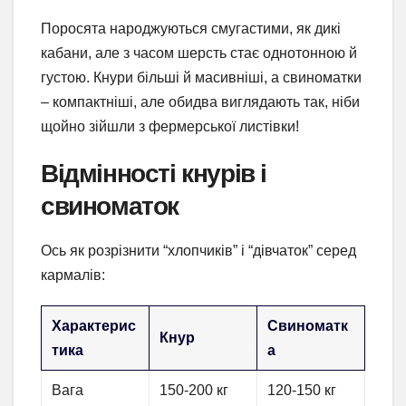
Поросята народжуються смугастими, як дикі
кабани, але з часом шерсть стає однотонною й
густою. Кнури більші й масивніші, а свиноматки
– компактніші, але обидва виглядають так, ніби
щойно зійшли з фермерської листівки!
Відмінності кнурів і
свиноматок
Ось як розрізнити “хлопчиків” і “дівчаток” серед
кармалів:
Характерис
Свиноматк
Кнур
тика
а
Вага
150-200 кг
120-150 кг