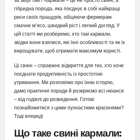
за звірі такі? Кармали – це не просто свині, а
гібридна порода, яка поєднує в собі найкращі
риси своїх пращурів, обіцяючи фермерам
смачне м’ясо, швидкий ріст і легкий догляд. У
цій статті ми розберемо, хто такі кармали,
звідки вони взялися, які їхні особливості та як їх
вирощувати, щоб отримати максимум користі.
Ці свині – справжнє відкриття для тих, хто хоче
поєднати продуктивність із простотою
утримання. Ми розповімо про їхню історію,
дамо практичні поради й розкриємо всі нюанси
– від годівлі до розведення. Готові
познайомитися з цими пухнастими красенями?
Тоді вперед!
Що таке свині кармали: