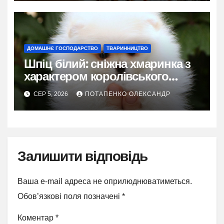
ДОМАШНЄ ГОСПОДАРСТВО
ТВАРИННИЦТВО
Шпіц білий: сніжна хмаринка з
характером королівського
фаворита
СЕР 5, 2026
ПОТАПЕНКО ОЛЕКСАНДР
Залишити відповідь
Ваша e-mail адреса не оприлюднюватиметься.
Обов’язкові поля позначені
*
Коментар
*