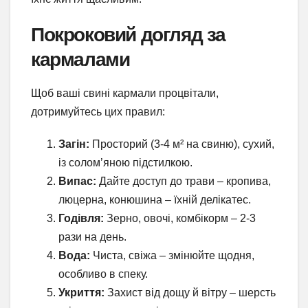
Покроковий догляд за
кармалами
Щоб ваші свині кармали процвітали,
дотримуйтесь цих правил:
Загін:
Просторий (3-4 м² на свиню), сухий,
із солом’яною підстилкою.
Випас:
Дайте доступ до трави – кропива,
люцерна, конюшина – їхній делікатес.
Годівля:
Зерно, овочі, комбікорм – 2-3
рази на день.
Вода:
Чиста, свіжа – змінюйте щодня,
особливо в спеку.
Укриття:
Захист від дощу й вітру – шерсть