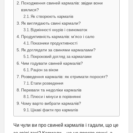
Походження свиней кармалів: звідки вони
взялися?
Як створюють кармалів
Як виглядають свині кармали?
Відмінності кнурів і свиноматок
Продуктивність кармалів: м’ясо і сало
Показники продуктивності
Як доглядати за свинями кармалами?
Покроковий догляд за кармалами
Чим годувати свиней кармалів?
Раціон за віком
Розведення кармалів: як отримати поросят?
Етапи розведення
Переваги та недоліки кармалів
Плюси і мінуси в порівнянні
Чому варто вибрати кармалів?
Цікаві факти про кармалів
Чи чули ви про свиней кармалів і гадали, що це