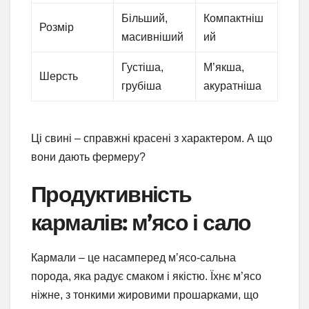
Більший,
Компактніш
Розмір
масивніший
ий
Густіша,
М’якша,
Шерсть
грубіша
акуратніша
Ці свині – справжні красені з характером. А що
вони дають фермеру?
Продуктивність
кармалів: м’ясо і сало
Кармали – це насамперед м’ясо-сальна
порода, яка радує смаком і якістю. Їхнє м’ясо
ніжне, з тонкими жировими прошарками, що