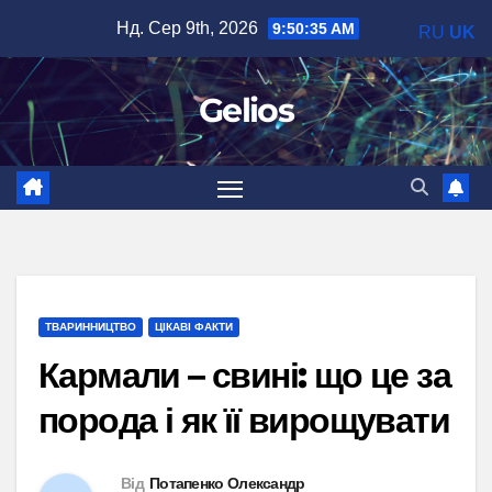
Перейти
Нд. Сер 9th, 2026
9:50:36 AM
RU
UK
до
вмісту
Gelios
ТВАРИННИЦТВО
ЦІКАВІ ФАКТИ
Кармали – свині: що це за
порода і як її вирощувати
Від
Потапенко Олександр