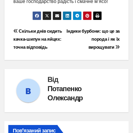
ваше господарство радість і смачне м’ясо!
Навігація
Скільки днів сидить
Індики бурбони: що це за
качка-шипун на яйцях:
порода і як їх
записів
точна відповідь
вирощувати
Від
Потапенко
Олександр
Пов’язаний запис