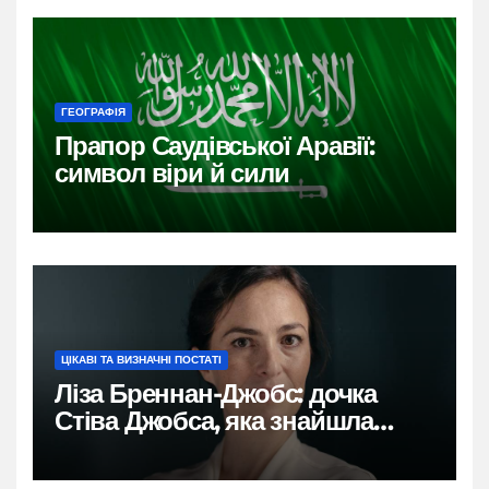
ГЕОГРАФІЯ
Прапор Саудівської Аравії:
символ віри й сили
ЦІКАВІ ТА ВИЗНАЧНІ ПОСТАТІ
Ліза Бреннан-Джобс: дочка
Стіва Джобса, яка знайшла
власний голос