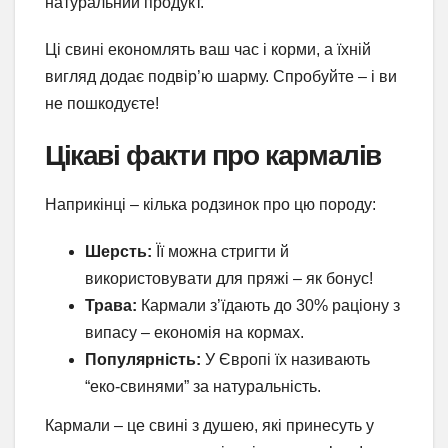
натуральний продукт.
Ці свині економлять ваш час і корми, а їхній
вигляд додає подвір’ю шарму. Спробуйте – і ви
не пошкодуєте!
Цікаві факти про кармалів
Наприкінці – кілька родзинок про цю породу:
Шерсть:
Її можна стригти й
використовувати для пряжі – як бонус!
Трава:
Кармали з’їдають до 30% раціону з
випасу – економія на кормах.
Популярність:
У Європі їх називають
“еко-свинями” за натуральність.
Кармали – це свині з душею, які принесуть у