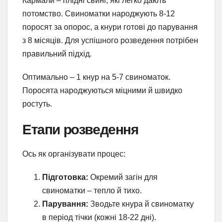
Кармали – плідні свині, які легко дають
потомство. Свиноматки народжують 8-12
поросят за опорос, а кнури готові до парування
з 8 місяців. Для успішного розведення потрібен
правильний підхід.
Оптимально – 1 кнур на 5-7 свиноматок.
Поросята народжуються міцними й швидко
ростуть.
Етапи розведення
Ось як організувати процес:
Підготовка:
Окремий загін для
свиноматки – тепло й тихо.
Парування:
Зводьте кнура й свиноматку
в період тічки (кожні 18-22 дні).