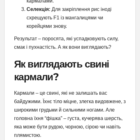
кармалами.
Селекція:
Для закріплення рис іноді
схрещують F1 із мангалицями чи
корейцями знову.
Результат – поросята, які успадковують силу,
смак і пухнастість. А як вони виглядають?
Як виглядають свині
кармали?
Кармали – це свині, які не залишать вас
байдужими. Їхнє тіло міцне, злегка видовжене, з
широкими грудьми й сильними ногами. Але
головна їхня “фішка” – густа, кучерява шерсть,
яка може бути рудою, чорною, сірою чи навіть
плямистою.