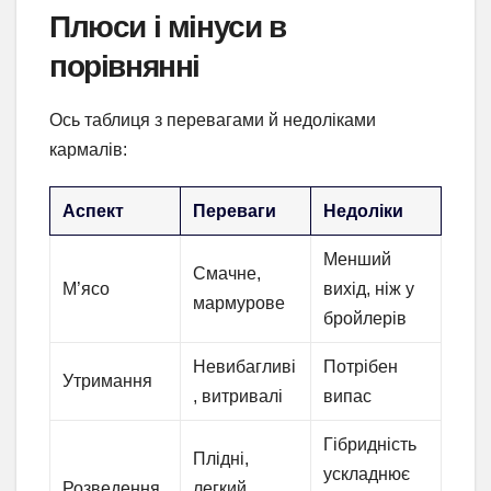
Плюси і мінуси в
порівнянні
Ось таблиця з перевагами й недоліками
кармалів:
Аспект
Переваги
Недоліки
Менший
Смачне,
М’ясо
вихід, ніж у
мармурове
бройлерів
Невибагливі
Потрібен
Утримання
, витривалі
випас
Гібридність
Плідні,
ускладнює
Розведення
легкий