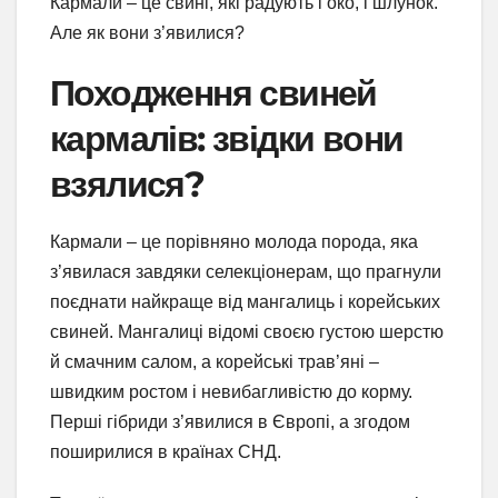
Кармали – це свині, які радують і око, і шлунок.
Але як вони з’явилися?
Походження свиней
кармалів: звідки вони
взялися?
Кармали – це порівняно молода порода, яка
з’явилася завдяки селекціонерам, що прагнули
поєднати найкраще від мангалиць і корейських
свиней. Мангалиці відомі своєю густою шерстю
й смачним салом, а корейські трав’яні –
швидким ростом і невибагливістю до корму.
Перші гібриди з’явилися в Європі, а згодом
поширилися в країнах СНД.