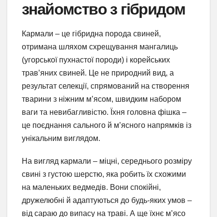
знайомство з гібридом
Кармали – це гібридна порода свиней,
отримана шляхом схрещування мангалиць
(угорської пухнастої породи) і корейських
трав’яних свиней. Це не природний вид, а
результат селекції, спрямований на створення
тварини з ніжним м’ясом, швидким набором
ваги та невибагливістю. Їхня головна фішка –
це поєднання сального й м’ясного напрямків із
унікальним виглядом.
На вигляд кармали – міцні, середнього розміру
свині з густою шерстю, яка робить їх схожими
на маленьких ведмедів. Вони спокійні,
дружелюбні й адаптуються до будь-яких умов –
від сараю до випасу на траві. А ще їхнє м’ясо