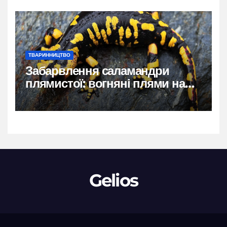
ТВАРИННИЦТВО
Забарвлення саламандри
плямистої: вогняні плями на
чорному тлі
Gelios