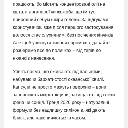
працюють, бо містять концентровані олії на
кшталт арганової чи жожоба, що імітує
природний себум шкіри голови. За відгуками
користувачок, вже після першого застосування
волосся стає слухняним, без посічених кінчиків.
Але щоб уникнути типових промахів, давайте
розберемо все по поличках – від типів до
нюансів нанесення.
Уявіть пасма, що оживають під пальцями,
набуваючи бархатистості океанської хвилі.
Капсули не просто мажуть поверхню – вони
заповнюють мікротріщини, захищають від спеки
фена чи сонця. Тренд 2026 року – натуральні
формули без надлишку силіконів, які дають
блиск, але накопичуються з часом.