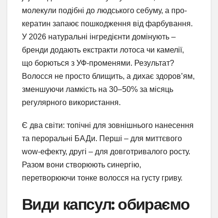
молекули подібні до людського себуму, а про-
кератин запаює пошкодження від фарбування.
У 2026 натуральні інгредієнти домінують –
бренди додають екстракти лотоса чи камелії,
що борються з УФ-променями. Результат?
Волосся не просто блищить, а дихає здоров’ям,
зменшуючи ламкість на 30–50% за місяць
регулярного використання.
Є два світи: топічні для зовнішнього нанесення
та пероральні БАДи. Перші – для миттєвого
wow-ефекту, другі – для довготривалого росту.
Разом вони створюють синергію,
перетворюючи тонке волосся на густу гриву.
Види капсул: обираємо