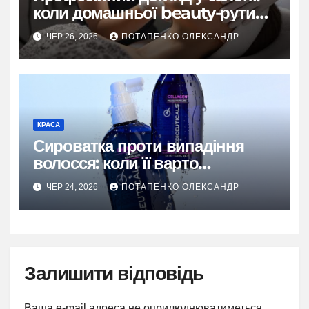
коли домашньої beauty-рутини
недостатньо
ЧЕР 26, 2026
ПОТАПЕНКО ОЛЕКСАНДР
КРАСА
Сироватка проти випадіння
волосся: коли її варто
використовувати та яких
ЧЕР 24, 2026
ПОТАПЕНКО ОЛЕКСАНДР
результатів очікувати
Залишити відповідь
Ваша e-mail адреса не оприлюднюватиметься.