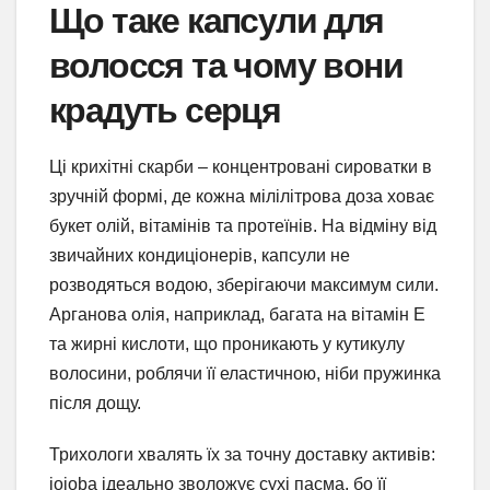
Що таке капсули для
волосся та чому вони
крадуть серця
Ці крихітні скарби – концентровані сироватки в
зручній формі, де кожна мілілітрова доза ховає
букет олій, вітамінів та протеїнів. На відміну від
звичайних кондиціонерів, капсули не
розводяться водою, зберігаючи максимум сили.
Арганова олія, наприклад, багата на вітамін Е
та жирні кислоти, що проникають у кутикулу
волосини, роблячи її еластичною, ніби пружинка
після дощу.
Трихологи хвалять їх за точну доставку активів:
jojoba ідеально зволожує сухі пасма, бо її