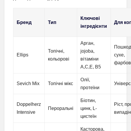
Ключові
Бренд
Тип
Для ко
інгредієнти
Арган,
Пошкод
Топічні,
jojoba,
Ellips
сухе,
кольорові
вітаміни
фарбов
A,C,E, B5
Олії,
Sevich Mix
Топічні мікс
Універ
протеїни
Біотин,
Doppelherz
Ріст, пр
Пероральні
цинк, L-
Intensive
випаді
цистеїн
Касторова,