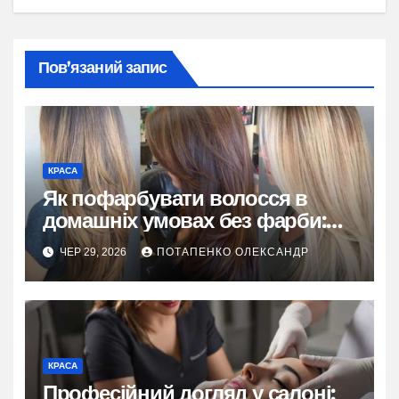
Пов’язаний запис
КРАСА
Як пофарбувати волосся в
домашніх умовах без фарби:
натуральні способи
ЧЕР 29, 2026
ПОТАПЕНКО ОЛЕКСАНДР
КРАСА
Професійний догляд у салоні: