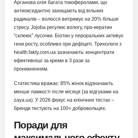
Арганова олія багата токоферолами, що
антиоксидантно захищають від вільних
радикалів – волосся витримує на 20% більше
стресу. Jojoba регулює вологу, про-кератин
“склеює” лусочки. Біотин у пероральних активує
гени росту, особливо при дефіциті. Трихологи з
health.fakty.com.ua зазначають: концентрати
ефективніші за креми в 3 рази за
проникненням.
Статистика вражає: 85% жінок відзначають
менше ламкості після місяця (за відгуками на
zaya.ua). У 2026 фокус на клінічних тестах –
бренди тестують на 100+ добровольцях.
Поради для
максимального ефекту