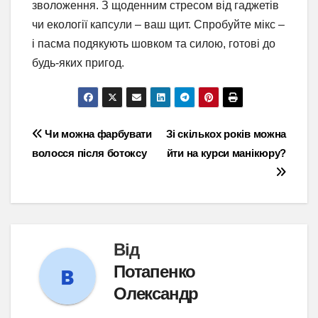
зволоження. З щоденним стресом від гаджетів
чи екології капсули – ваш щит. Спробуйте мікс –
і пасма подякують шовком та силою, готові до
будь-яких пригод.
Навігація
Чи можна фарбувати
Зі скількох років можна
волосся після ботоксу
йти на курси манікюру?
записів
Від
Потапенко
Олександр