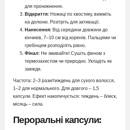
для проникнення.
Відкриття:
Ножиці по хвостику, вижміть
на долоню. Розітріть для активації.
Нанесення:
Від середини довжини до
кінчиків, 7–10 см від коренів. Пальцями чи
гребінцем розподіліть рівно.
Фінал:
Не змивайте! Сушіть феном з
термозахистом чи природно. Укладіть як
завжди.
Частота: 2–3 рази/тиждень для сухого волосся,
1–2 для нормального. Для довгого – 1,5
капсули. Ефект накопичується: тиждень – блиск,
місяць – сила.
Пероральні капсули: