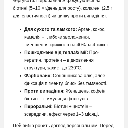
чергувати. Пероральні ж фокусуються на
біотині (5–10 мг/день для росту), колагені (2,5 г
для еластичності) чи цинку проти випадіння.
Для сухого та ламкого:
Арган, кокос,
камелія – глибоке зволоження,
зменшення крихкості на 40% за 4 тижні.
Пошкоджене від тепла/хімії:
Про-
кератин, протеїни – відновлення
структури, захист до 230°C.
Фарбоване:
Соняшникова олія, алое –
фиксація пігменту, блиск без тьмяності.
Проти випадіння:
Женьшень, кофеїн,
біотин – стимуляція фолікулів.
Пероральні:
Біотин + цистеїн –
зсередини, ефект через 1–3 місяці.
Цей вибір робить догляд персональним. Перед