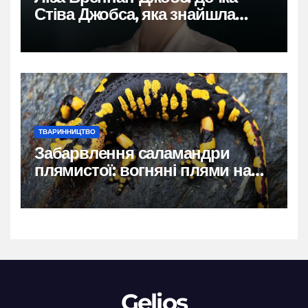
Стіва Джобса, яка знайшла
власний голос
ТВАРИННИЦТВО
Забарвлення саламандри
плямистої: вогняні плями на
чорному тлі
Gelios