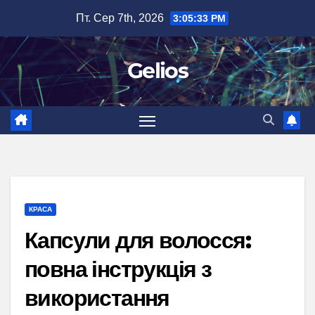
Перейти
Пт. Сер 7th, 2026
3:05:34 PM
до
вмісту
Gelios
КРАСА
Капсули для волосся:
повна інструкція з
використання