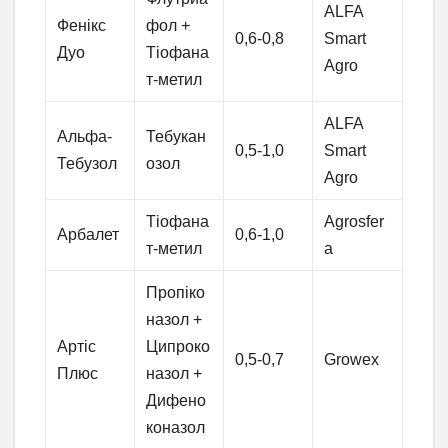
ALFA
Фенікс
фол +
0,6-0,8
Smart
Дуо
Тіофана
Agro
т-метил
ALFA
Альфа-
Тебукан
0,5-1,0
Smart
Тебузол
озол
Agro
Тіофана
Agrosfer
Арбалет
0,6-1,0
т-метил
a
Пропіко
назол +
Артіс
Ципроко
0,5-0,7
Growex
Плюс
назол +
Дифено
коназол