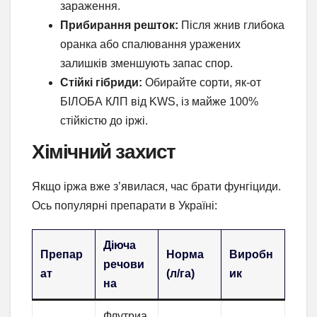
зараження.
Прибирання решток:
Після жнив глибока
оранка або спалювання уражених
залишків зменшують запас спор.
Стійкі гібриди:
Обирайте сорти, як-от
БІЛОБА КЛП від KWS, із майже 100%
стійкістю до іржі.
Хімічний захист
Якщо іржа вже з’явилася, час брати фунгіциди.
Ось популярні препарати в Україні:
Діюча
Препар
Норма
Виробн
речови
ат
(л/га)
ик
на
Флутриа