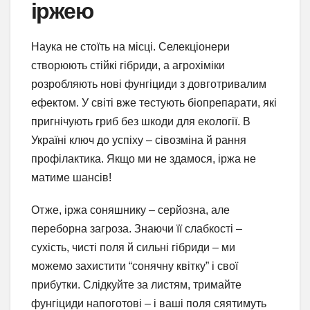
іржею
Наука не стоїть на місці. Селекціонери
створюють стійкі гібриди, а агрохіміки
розробляють нові фунгіциди з довготривалим
ефектом. У світі вже тестують біопрепарати, які
пригнічують гриб без шкоди для екології. В
Україні ключ до успіху – сівозміна й рання
профілактика. Якщо ми не здамося, іржа не
матиме шансів!
Отже, іржа соняшнику – серйозна, але
переборна загроза. Знаючи її слабкості –
сухість, чисті поля й сильні гібриди – ми
можемо захистити “сонячну квітку” і свої
прибутки. Слідкуйте за листям, тримайте
фунгіциди напоготові – і ваші поля сяятимуть