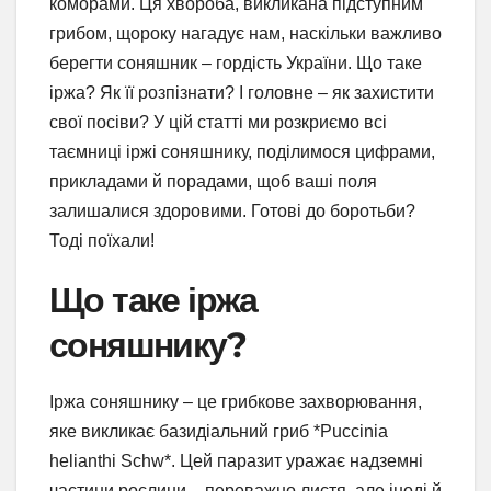
коморами. Ця хвороба, викликана підступним
грибом, щороку нагадує нам, наскільки важливо
берегти соняшник – гордість України. Що таке
іржа? Як її розпізнати? І головне – як захистити
свої посіви? У цій статті ми розкриємо всі
таємниці іржі соняшнику, поділимося цифрами,
прикладами й порадами, щоб ваші поля
залишалися здоровими. Готові до боротьби?
Тоді поїхали!
Що таке іржа
соняшнику?
Іржа соняшнику – це грибкове захворювання,
яке викликає базидіальний гриб *Puccinia
helianthi Schw*. Цей паразит уражає надземні
частини рослини – переважно листя, але іноді й