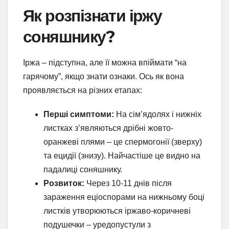
Як розпізнати іржу
соняшнику?
Іржа – підступна, але її можна впіймати “на
гарячому”, якщо знати ознаки. Ось як вона
проявляється на різних етапах:
Перші симптоми:
На сім’ядолях і нижніх
листках з’являються дрібні жовто-
оранжеві плями – це спермогонії (зверху)
та ецидії (знизу). Найчастіше це видно на
падалиці соняшнику.
Розвиток:
Через 10-11 днів після
зараження еціоспорами на нижньому боці
листків утворюються іржаво-коричневі
подушечки – уредопустули з