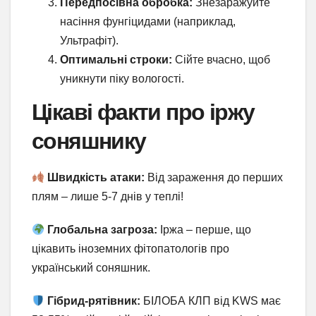
Передпосівна обробка:
Знезаражуйте
насіння фунгіцидами (наприклад,
Ультрафіт).
Оптимальні строки:
Сійте вчасно, щоб
уникнути піку вологості.
Цікаві факти про іржу
соняшнику
Швидкість атаки:
Від зараження до перших
плям – лише 5-7 днів у теплі!
Глобальна загроза:
Іржа – перше, що
цікавить іноземних фітопатологів про
український соняшник.
Гібрид-рятівник:
БІЛОБА КЛП від KWS має