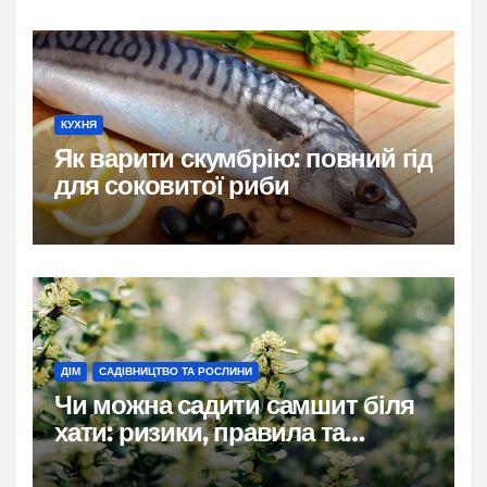
КУХНЯ
Як варити скумбрію: повний гід
для соковитої риби
ДІМ
САДІВНИЦТВО ТА РОСЛИНИ
Чи можна садити самшит біля
хати: ризики, правила та
практичні рішення