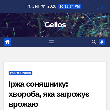
Перейти
Пт. Сер 7th, 2026
10:18:35 PM
RU
UK
до
вмісту
Gelios
РОСЛИННИЦТВО
Іржа соняшнику:
хвороба, яка загрожує
врожаю