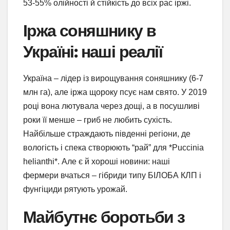
53-55% олійності й стійкість до всіх рас іржі.
Іржа соняшнику в
Україні: наші реалії
Україна – лідер із вирощування соняшнику (6-7
млн га), але іржа щороку псує нам свято. У 2019
році вона лютувала через дощі, а в посушливі
роки її менше – гриб не любить сухість.
Найбільше страждають південні регіони, де
вологість і спека створюють “рай” для *Puccinia
helianthi*. Але є й хороші новини: наші
фермери вчаться – гібриди типу БІЛОБА КЛП і
фунгіциди рятують урожай.
Майбутнє боротьби з