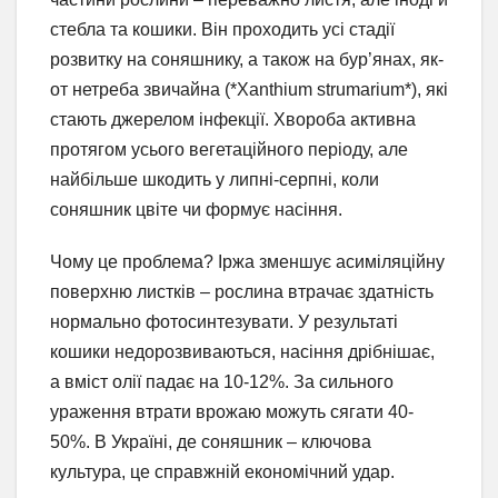
стебла та кошики. Він проходить усі стадії
розвитку на соняшнику, а також на бур’янах, як-
от нетреба звичайна (*Xanthium strumarium*), які
стають джерелом інфекції. Хвороба активна
протягом усього вегетаційного періоду, але
найбільше шкодить у липні-серпні, коли
соняшник цвіте чи формує насіння.
Чому це проблема? Іржа зменшує асиміляційну
поверхню листків – рослина втрачає здатність
нормально фотосинтезувати. У результаті
кошики недорозвиваються, насіння дрібнішає,
а вміст олії падає на 10-12%. За сильного
ураження втрати врожаю можуть сягати 40-
50%. В Україні, де соняшник – ключова
культура, це справжній економічний удар.