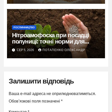
РОСЛИННИЦТВО
Нітроамофоска при посадці
полуниці: точні норми для
рясного врожаю
СЕР 5, 2026
ПОТАПЕНКО ОЛЕКСАНДР
Залишити відповідь
Ваша e-mail адреса не оприлюднюватиметься.
Обов’язкові поля позначені
*
Коментар
*