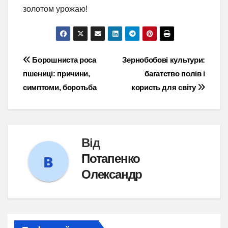
золотом урожаю!
Навігація
Борошниста роса
Зернобобові культури:
пшениці: причини,
багатство полів і
записів
симптоми, боротьба
користь для світу
Від
Потапенко
Олександр