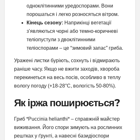
одноклітинними уредоспорами. Вони
порошаться і легко розносяться вітром.
Кінець сезону:
Наприкінці вегетації
з’являються чорні або темно-коричневі
теліопустули з двоклітинними
теліоспорами – це “зимовий запас” гриба.
Уражені листки буріють, сохнуть і відмирають
раніше часу. Якщо не вжити заходів, хвороба
перекинеться на весь посів, особливо в теплу
вологу погоду (+18-28°C, вологість 50-80%).
Як іржа поширюється?
Гриб *Puccinia helianthi* – справжній майстер
виживання. Його спори зимують на рослинних
рештках у ґрунті, а навесні базидіоспори