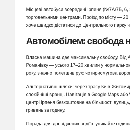
Місцеві автобуси всередині Ірпеня (№7А/7Б, 6, 
торговельними центрами. Проїзд по місту — 20 г
хоче швидко дістатися до Центрального парку ч
Автомобілем: свобода на
Власна машина дає максимальну свободу. Від Ак
Романівку — усього 17–20 хвилин у нормальному 
року, значно полегшив рух: чотирисмугова дорога
Альтернативні шляхи: через трасу Київ-Житомир
спокійніші вранці. Навігація в Google Maps або
центрі Ірпеня безкоштовне на більшості вулиц
гривень за годину.
Порада для досвідчених водіїв: уникайте години