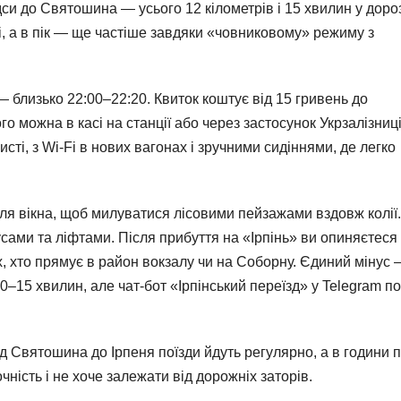
си до Святошина — усього 12 кілометрів і 15 хвилин у дороз
і, а в пік — ще частіше завдяки «човниковому» режиму з
— близько 22:00–22:20. Квиток коштує від 15 гривень до
го можна в касі на станції або через застосунок Укрзалізниц
исті, з Wi-Fi в нових вагонах і зручними сидіннями, де легко
іля вікна, щоб милуватися лісовими пейзажами вздовж колії.
сами та ліфтами. Після прибуття на «Ірпінь» ви опиняєтеся 
х, хто прямує в район вокзалу чи на Соборну. Єдиний мінус
0–15 хвилин, але чат-бот «Ірпінський переїзд» у Telegram п
д Святошина до Ірпеня поїзди йдуть регулярно, а в години п
очність і не хоче залежати від дорожніх заторів.