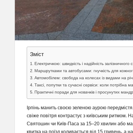
Зміст
Електричкою: швидкість і надійність залізничного
Маршрутками та автобусами: гнучкість для кожног
Автомобілем: свобода на колесах із видами на річ
Таксі, попутки та сучасні сервіси: коли потрібна 
Практичні поради для новачків і просунутих мандр
Ірпінь манить своєю зеленою аурою передмістя,
свіже повітря контрастує з київським ритмом. 
Святошин чи Київ-Паса за 15–20 хвилин або ма
квитка на поїзд коливається від 15 гривень, а 