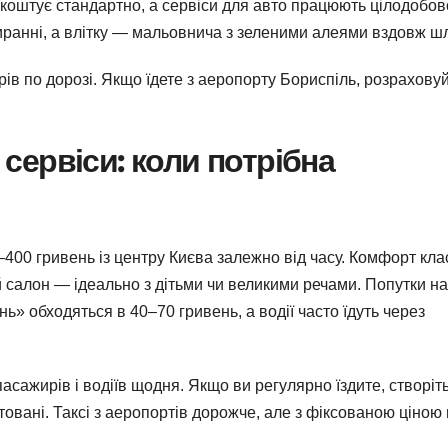
 коштує стандартно, а сервіси для авто працюють цілодобов
иранні, а влітку — мальовнича з зеленими алеями вздовж шл
рів по дорозі. Якщо їдете з аеропорту Бориспіль, розрахову
і сервіси: коли потрібна
0–400 гривень із центру Києва залежно від часу. Комфорт кла
 салон — ідеально з дітьми чи великими речами. Попутки на
нь» обходяться в 40–70 гривень, а водії часто їдуть через
сажирів і водіїв щодня. Якщо ви регулярно їздите, створіт
товані. Таксі з аеропортів дорожче, але з фіксованою ціною 