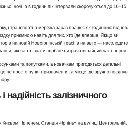
зньої ночі, а в години пік інтервали скорочуються до 10–15
оку, і транспортна мережа зараз працює як годинник: віднов
оїздку приємною навіть для тих, хто їде вперше. Якщо ви
торів на новій Новоірпінській трасі, а на авто — насолодит
юанси, які варто знати, щоб не витрачати зайвий час і нерви.
осунками та попутками, а новачкам пригодяться детальні
 це не просто пункт призначення, а місце, де зручно поєдну
бору.
і надійність залізничного
Києвом і Ірпенем. Станція «Ірпінь» на вулиці Центральній, 