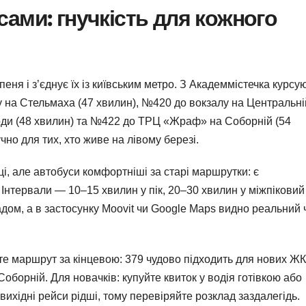
ами: гнучкість для кожного
еня і з’єднує їх із київським метро. З Академмістечка курсу
 на Стельмаха (47 хвилин), №420 до вокзалу на Центральні
оди (48 хвилин) та №422 до ТРЦ «Жраф» на Соборній (54
чно для тих, хто живе на лівому березі.
ці, але автобуси комфортніші за старі маршрутки: є
Інтервали — 10–15 хвилин у пік, 20–30 хвилин у міжпіковий 
дом, а в застосунку Moovit чи Google Maps видно реальний 
те маршрут за кінцевою: 379 чудово підходить для нових ЖК
Соборній. Для новачків: купуйте квиток у водія готівкою або
вихідні рейси рідші, тому перевіряйте розклад заздалегідь.