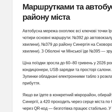
Маршрутками та автобус
району міста
Автобусна мережа охоплює всі ключові точки Ірп
чотири основні маршрути: №392 до автовокзалу
хвилини), №379 до району Синергія на Сковор
хвилини). З Оболоні чи Мінської їде №395 — зру
Ціна поїздки зросла до 60–80 гривень у 2026 ро
кондиціонери, USB-зарядки та просторі салони. 
Зупинки обладнані електронними табло з розкла
прибуття.
Якщо ви їдете в конкретний мікрорайон, обирай
Синергії, а 420 проходить через серце міста по 
через QR-код — безготівка працює стабільно. У 