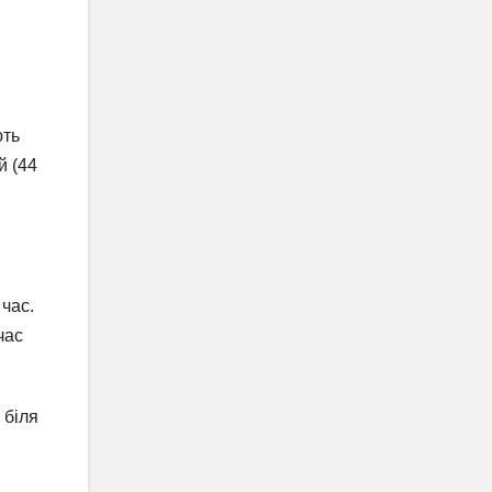
ють
й (44
час.
час
 біля