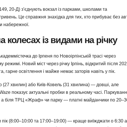
149, 20-Д) з’єднують вокзал із парками, школами та
ривень. Це справжня знахідка для тих, хто прибуває без авт
и набережної.
 колесах із видами на річку
адеммістечка до Ірпеня по Новоірпінській трасі через
режимі. Новий міст через річку Ірпінь, відкритий після 20
, гарне освітлення і майже немає заторів навіть у пік.
 (27 хвилин) або Київ-Ковель (31 хвилина) — довші, але
 Waze показує актуальні пробки в реальному часі. Паркуванн
ь, а біля ТРЦ «Жраф» чи парку — платні майданчики по 20–3
 пік (8:00–10:00 та 17:00–19:00) — краще виїжджати о 6:30 