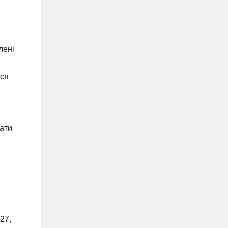
лені
еся
вати
27,