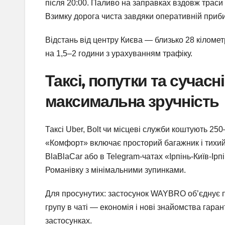
після 20:00. Паливо на заправках вздовж траси
Взимку дорога чиста завдяки оперативній приб
Відстань від центру Києва — близько 28 кіломет
на 1,5–2 години з урахуванням трафіку.
Таксі, попутки та сучасн
максимальна зручність
Таксі Uber, Bolt чи місцеві служби коштують 25
«Комфорт» включає просторий багажник і тихий
BlaBlaCar або в Telegram-чатах «Ірпінь-Київ-Ірпі
Романівку з мінімальними зупинками.
Для просунутих: застосунок WAYBRO об’єднує па
групу в чаті — економія і нові знайомства гаран
застосунках.