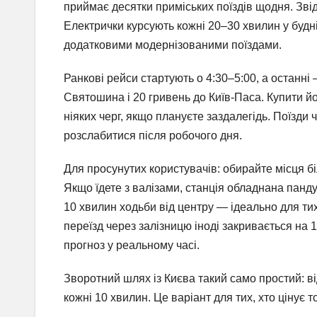
приймає десятки приміських поїздів щодня. Звід
Електрички курсують кожні 20–30 хвилин у будн
додатковими модернізованими поїздами.
Ранкові рейси стартують о 4:30–5:00, а останні 
Святошина і 20 гривень до Київ-Паса. Купити йо
ніяких черг, якщо плануєте заздалегідь. Поїзди ч
розслабитися після робочого дня.
Для просунутих користувачів: обирайте місця б
Якщо їдете з валізами, станція обладнана панду
10 хвилин ходьби від центру — ідеально для ти
переїзд через залізницю іноді закривається на 1
прогноз у реальному часі.
Зворотний шлях із Києва такий само простий: ві
кожні 10 хвилин. Це варіант для тих, хто цінує т