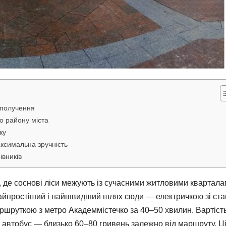
 сполучення
о району міста
ку
максимальна зручність
івників
 де соснові ліси межують із сучасними житловими квартала
Найпростіший і найшвидший шлях сюди — електричкою зі ста
ршруткою з метро Академмістечко за 40–50 хвилин. Вартіст
на автобус — близько 60–80 гривень залежно від маршруту. Ц