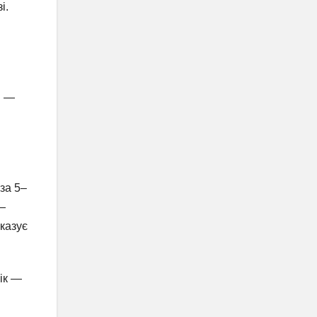
і.
і —
за 5–
 —
оказує
ік —