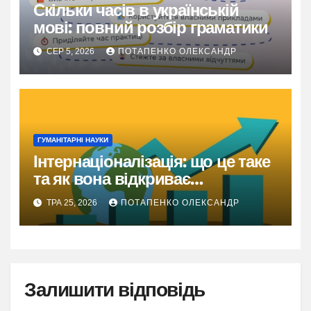
Скільки часів в українській
мові: повний розбір граматики
СЕР 5, 2026
ПОТАПЕНКО ОЛЕКСАНДР
ГУМАНІТАРНІ НАУКИ
Інтернаціоналізація: що це таке
та як вона відкриває
глобальний ринок
ТРА 25, 2026
ПОТАПЕНКО ОЛЕКСАНДР
Залишити відповідь