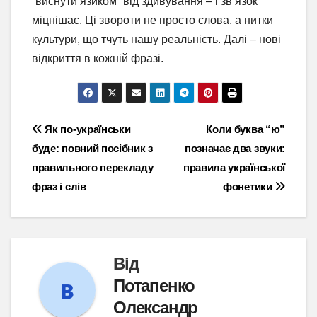
“виснути язиком” від здивування – і зв’язок
міцнішає. Ці звороти не просто слова, а нитки
культури, що тчуть нашу реальність. Далі – нові
відкриття в кожній фразі.
Навігація
Як по-українськи
Коли буква “ю”
буде: повний посібник з
позначає два звуки:
записів
правильного перекладу
правила української
фраз і слів
фонетики
Від
Потапенко
Олександр