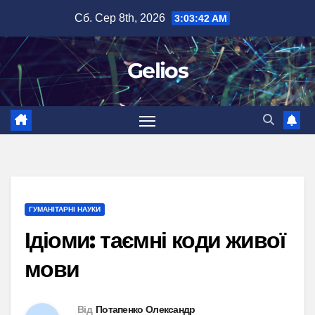
Перейти
Сб. Сер 8th, 2026
3:03:43 AM
до
вмісту
Gelios
ГУМАНІТАРНІ НАУКИ
Ідіоми: таємні коди живої
мови
Від
Потапенко Олександр