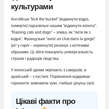
культурами
Англійські “kick the bucket” (відкинути відро,
померти) паралельні нашим “відкинути копита”.
“Raining cats and dogs” – злива, як “лити як з
відра”. Французьке “avoir un chat dans la gorge”
(кіт у горлі – охрипнути) резонує з котячими
образами. Ці збіги показують універсальність
страхів і радощів людства.
У японській ідіоми черпають з самураїв, в
арабській – з пустелі. Порівняння відкриває
горизонти: вивчаючи чужі, глибше цінуєш свої.
Цікаві факти про