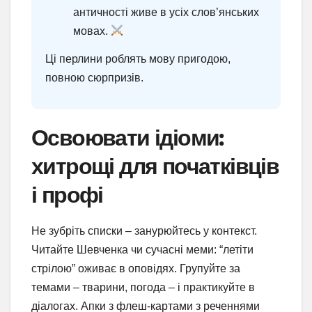
античності живе в усіх слов’янських
мовах.
Ці перлини роблять мову пригодою,
повною сюрпризів.
Освоювати ідіоми:
хитрощі для початківців
і профі
Не зубріть списки – занурюйтесь у контекст.
Читайте Шевченка чи сучасні меми: “летіти
стрілою” оживає в оповідях. Групуйте за
темами – тварини, погода – і практикуйте в
діалогах. Апки з флеш-картами з реченнями