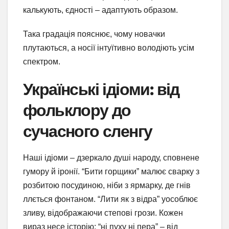
калькують, єдності – адаптують образом.
Така градація пояснює, чому новачки
плутаються, а носії інтуїтивно володіють усім
спектром.
Українські ідіоми: від
фольклору до
сучасного сленгу
Наші ідіоми – дзеркало душі народу, сповнене
гумору й іронії. “Бити горщики” малює сварку з
розбитою посудиною, ніби з ярмарку, де гнів
ллється фонтаном. “Лити як з відра” уособлює
зливу, відображаючи степові грози. Кожен
вираз несе історію: “ні пуху ні пера” – від