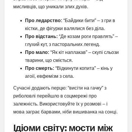
мисливців, що уникали злих духів.
Про ледарство:
“Байдики бити” – з гри в
кістки, де фігурки валялися без діла.
Про відстань:
“Де козам роги правлять” –
глухий кут, з пасторальних легенд.
Про мало:
“Як кіт наплакав” – скупі сльози
тварини, що сміється.
Про смерть:
“Відкинути копита” – кінь у
агоії, евфемізм з села.
Сучасні додають перцю: “висіти на гачку” з
риболовлі перейшло в соцмережі про
залежність. Використовуйте їх у розмові – і
мова заграє барвами, ніби вишиванка на сонці.
Ідіоми світу: мости між