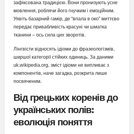
зафіксована традицією. Вони пронизують усне
мовлення, роблячи його гнучким і емоційним.
Уявіть базарний гамір, де “впала в око” миттєво
передає привабливість красуні чи шматка
тканини – ось сила цих зворотів.
Лінгвісти відносять ідіоми до фразеологізмів,
ширшої категорії стійких одиниць. За даними
uk.wikipedia.org, зміст ідіоми не випливає з
компонентів, наче загадка, розкрита лише
посвяченим.
Від грецьких коренів до
українських полів:
еволюція поняття