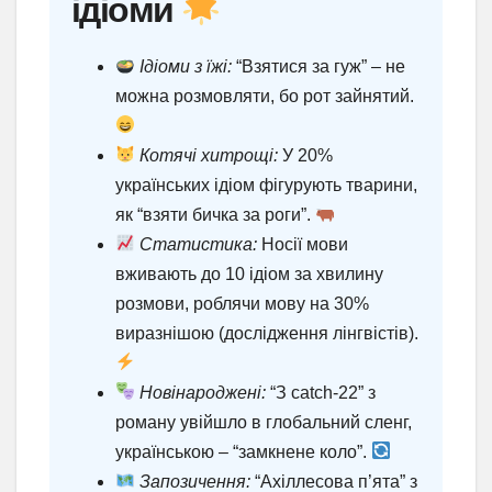
ідіоми
Ідіоми з їжі:
“Взятися за гуж” – не
можна розмовляти, бо рот зайнятий.
Котячі хитрощі:
У 20%
українських ідіом фігурують тварини,
як “взяти бичка за роги”.
Статистика:
Носії мови
вживають до 10 ідіом за хвилину
розмови, роблячи мову на 30%
виразнішою (дослідження лінгвістів).
Новінароджені:
“З catch-22” з
роману увійшло в глобальний сленг,
українською – “замкнене коло”.
Запозичення:
“Ахіллесова п’ята” з