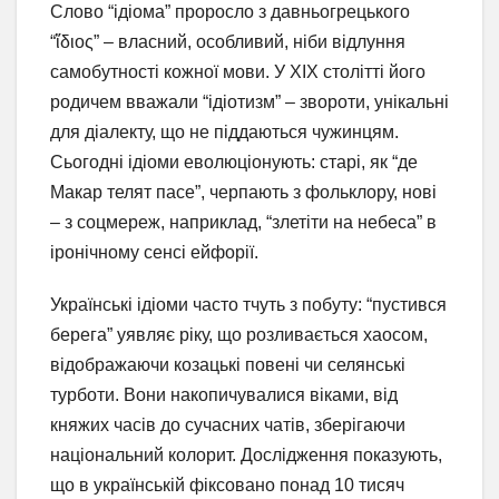
Слово “ідіома” проросло з давньогрецького
“ἴδιος” – власний, особливий, ніби відлуння
самобутності кожної мови. У XIX столітті його
родичем вважали “ідіотизм” – звороти, унікальні
для діалекту, що не піддаються чужинцям.
Сьогодні ідіоми еволюціонують: старі, як “де
Макар телят пасе”, черпають з фольклору, нові
– з соцмереж, наприклад, “злетіти на небеса” в
іронічному сенсі ейфорії.
Українські ідіоми часто тчуть з побуту: “пустився
берега” уявляє ріку, що розливається хаосом,
відображаючи козацькі повені чи селянські
турботи. Вони накопичувалися віками, від
княжих часів до сучасних чатів, зберігаючи
національний колорит. Дослідження показують,
що в українській фіксовано понад 10 тисяч