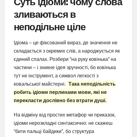
Суть ідіоми: чому слова
зливаються в
неподільне ціле
Ідіома – це фіксований вираз, де значення не
складається з окремих слів, а народжується як
єдиний спалах. Розбери “на руку ковінька” на
частини – і зникне ідея зручності, бо ковінька
тут не інструмент, а символ легкості з
ковальської майстерні.
Така неподільність
робить ідіоми перлинами мови, які не
перекласти дослівно без втрати душі.
На відміну від простих метафор чи приказок,
ідіоми нерозкладні синтаксично: не скажеш
“бити пальці байдики”, бо структура