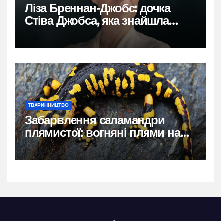
Ліза Бреннан-Джобс: дочка
Стіва Джобса, яка знайшла
власний голос
ТВАРИННИЦТВО
Забарвлення саламандри
плямистої: вогняні плями на
чорному тлі