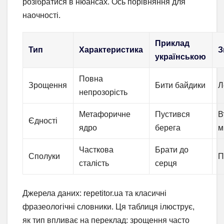
розібратися в нюансах. Ось порівняння для
наочності.
Приклад
Тип
Характеристика
З
українською
Повна
Зрощення
Бити байдики
Л
непрозорість
Метафоричне
Пустився
В
Єдності
ядро
берега
м
Часткова
Брати до
Сполуки
П
сталість
серця
Джерела даних: repetitor.ua та класичні
фразеологічні словники. Ця таблиця ілюструє,
як тип впливає на переклад: зрощення часто