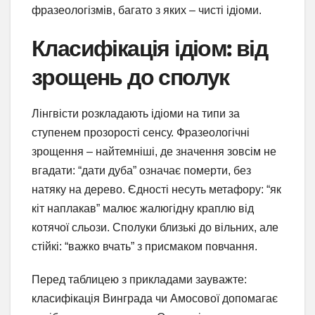
фразеологізмів, багато з яких – чисті ідіоми.
Класифікація ідіом: від
зрощень до сполук
Лінгвісти розкладають ідіоми на типи за
ступенем прозорості сенсу. Фразеологічні
зрощення – найтемніші, де значення зовсім не
вгадати: “дати дуба” означає померти, без
натяку на дерево. Єдності несуть метафору: “як
кіт наплакав” малює жалюгідну краплю від
котячої сльози. Сполуки близькі до вільних, але
стійкі: “важко вчать” з присмаком повчання.
Перед таблицею з прикладами зауважте:
класифікація Винграда чи Амосової допомагає