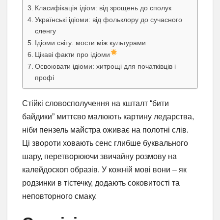
Класифікація ідіом: від зрощень до сполук
Українські ідіоми: від фольклору до сучасного
сленгу
Ідіоми світу: мости між культурами
Цікаві факти про ідіоми
Освоювати ідіоми: хитрощі для початківців і
профі
Стійкі словосполучення на кшталт “бити
байдики” миттєво малюють картину ледарства,
ніби пензель майстра оживає на полотні слів.
Ці звороти ховають сенс глибше буквального
шару, перетворюючи звичайну розмову на
калейдоскоп образів. У кожній мові вони – як
родзинки в тістечку, додають соковитості та
неповторного смаку.