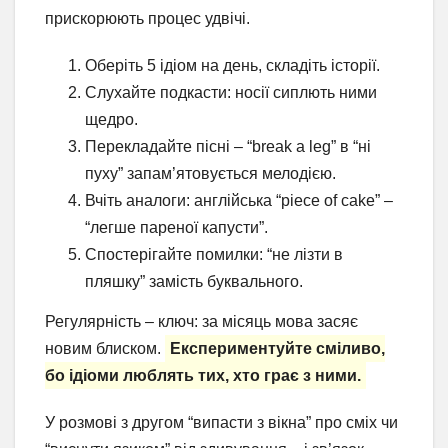
прискорюють процес удвічі.
Оберіть 5 ідіом на день, складіть історії.
Слухайте подкасти: носії сиплють ними
щедро.
Перекладайте пісні – “break a leg” в “ні
пуху” запам’ятовується мелодією.
Вчіть аналоги: англійська “piece of cake” –
“легше пареної капусти”.
Спостерігайте помилки: “не лізти в
пляшку” замість буквального.
Регулярність – ключ: за місяць мова засяє
новим блиском.
Експериментуйте сміливо,
бо ідіоми люблять тих, хто грає з ними.
У розмові з другом “випасти з вікна” про сміх чи