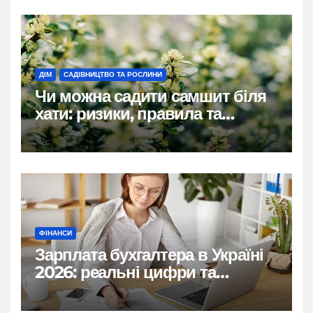
ДІМ
САДІВНИЦТВО ТА РОСЛИНИ
Чи можна садити самшит біля
хати: ризики, правила та
практичні рішення
ФІНАНСИ
Зарплата бухгалтера в Україні
2026: реальні цифри та
нюанси