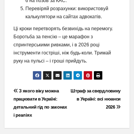
6 на позов за КАС.
Перевіряй розрахунки: використовуй
калькулятори на сайтах адвокатів.
Ці кроки перетворять безвихідь на перемогу.
Боротьба за пенсію – це марафон з
спринтерськими ривками, і в 2026 році
інструменти гостріші, ніж будь-коли. Тримай
руку на пульсі – і гроші прийдуть.
Навігація
З якого віку можна
Штраф за свердловину
працювати в Україні:
в Україні: всі нюанси
записів
детальний гід по законах
2026
і реаліях