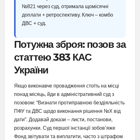
№821 через суд, отримала щомісячні
доплати + ретроспективу. Ключ – комбо
ДВС + суд.
Потужна зброя: позов за
статтею 383 КАС
України
Якщо виконавче провадження стоїть на місці
понад місяць, йди в адміністративний суд з
позовом: “Визнати протиправною бездіяльність
ПФУ та ДВС щодо виконання рішення №Х від
дати”. Додавай докази – листи, постанови,
розрахунки. Суд першої інстанції зобов’яже
Фонд звітувати та виплатити, часто з штрафом