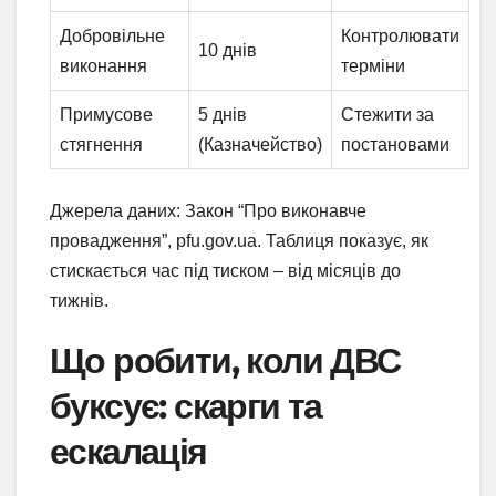
Добровільне
Контролювати
10 днів
виконання
терміни
Примусове
5 днів
Стежити за
стягнення
(Казначейство)
постановами
Джерела даних: Закон “Про виконавче
провадження”, pfu.gov.ua. Таблиця показує, як
стискається час під тиском – від місяців до
тижнів.
Що робити, коли ДВС
буксує: скарги та
ескалація