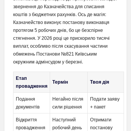
звернення до Казначейства для списання
коштів з бюджетних рахунків. Ось де магія:
Казначейство виконує постанову виконавця
протягом 5 робочих днів, бо це безспірне
стягнення. У 2026 році це прискорило тисячі
виплат, особливо після скасування частини
обмежень Постанови №821 Київським
окружним адмінсудом у березні.
Етап
Термін
Твоя дія
провадження
Подання
Негайно після
Подати заяву
документів
сили рішення
+ пакет
Відкриття
Наступний
Отримати
провадження
робочий день
постанову