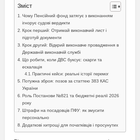
Зміст
Чому Пенсійний фонд затягує з виконанням
ігнорує судові вердикти
Крок перший: Отримай виконавчий лист і
підготуй документи
Крок другий: Відкрий виконавче провадження в
Державній виконавчій службі
Що робити, коли ДВС буксує: скарги та
ескалація
Практичні кейси: реальні історії перемог
Потужна зброя: позов за статтею 383 КАС
України
Роль Постанови №821 та бюджетні реалії 2026
року
Штрафи на посадовців ПФУ: як змусити
персонально
Додаткові хитрощі для початківців і просунутих