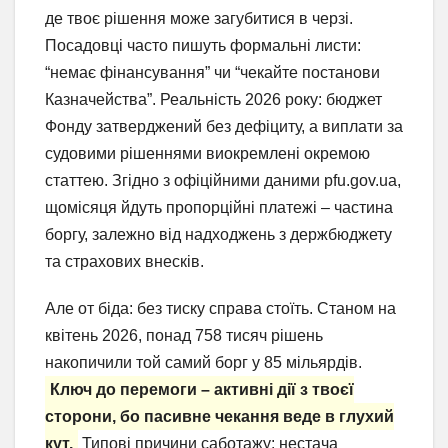
де твоє рішення може загубитися в черзі.
Посадовці часто пишуть формальні листи:
“немає фінансування” чи “чекайте постанови
Казначейства”. Реальність 2026 року: бюджет
Фонду затверджений без дефіциту, а виплати за
судовими рішеннями виокремлені окремою
статтею. Згідно з офіційними даними pfu.gov.ua,
щомісяця йдуть пропорційні платежі – частина
боргу, залежно від надходжень з держбюджету
та страхових внесків.
Але от біда: без тиску справа стоїть. Станом на
квітень 2026, понад 758 тисяч рішень
накопичили той самий борг у 85 мільярдів.
Ключ до перемоги – активні дії з твоєї
сторони, бо пасивне чекання веде в глухий
кут.
Типові причини саботажу: нестача