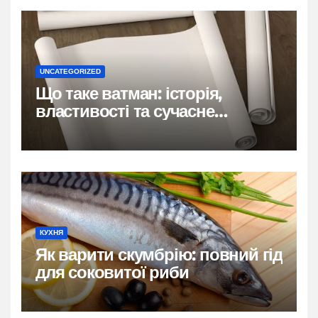
UNCATEGORIZED
Що таке ватман: історія,
властивості та сучасне
застосування
КУХНЯ
Як варити скумбрію: повний гід
для соковитої риби