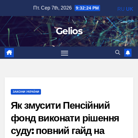
Перейти
Пт. Сер 7th, 2026
9:32:25 PM
RU
UK
до
вмісту
Gelios
ЗАКОНИ УКРАЇНИ
Як змусити Пенсійний
фонд виконати рішення
суду: повний гайд на