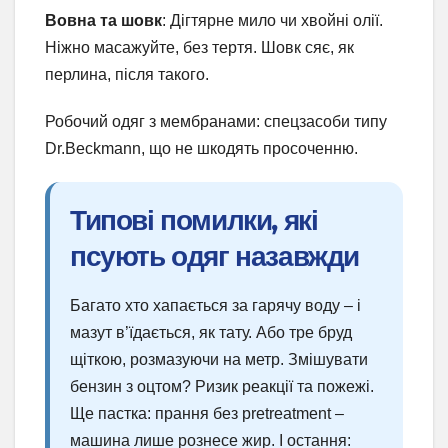
Вовна та шовк
: Дігтярне мило чи хвойні олії.
Ніжно масажуйте, без тертя. Шовк сяє, як
перлина, після такого.
Робочий одяг з мембранами: спецзасоби типу
Dr.Beckmann, що не шкодять просоченню.
Типові помилки, які
псують одяг назавжди
Багато хто хапається за гарячу воду – і
мазут в’їдається, як тату. Або тре бруд
щіткою, розмазуючи на метр. Змішувати
бензин з оцтом? Ризик реакції та пожежі.
Ще пастка: прання без pretreatment –
машина лише рознесе жир. І остання: