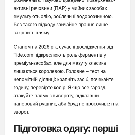
розчинників. Науково доведено: поверхнево-
активні речовини (ПАР) у мийних засобах
емульгують олію, роблячи її водорозчинною.
Без такого підходу звичайне прання лише
закріпить пляму.
Станом на 2026 рік, сучасні дослідження від
Tide.com підкреслюють роль ферментів у
преміум-засобах, але для мазуту класика
лишається королевою. Головне – тест на
непомітній ділянці: крапніть засіб, почекайте
годину, перевірте колір. Якщо все гаразд,
атакуйте пляму з вивороту, підклавши
паперовий рушник, аби бруд не просочився на
зворот.
Підготовка одягу: перші