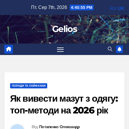
Перейти
Пт. Сер 7th, 2026
4:40:56 PM
RU
UK
до
вмісту
Gelios
ПОРАДИ ТА ЛАЙФХАКИ
Як вивести мазут з одягу:
топ-методи на 2026 рік
Від
Потапенко Олександр