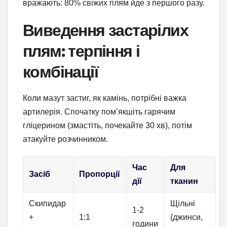
вражають: 80% свіжих плям йде з першого разу.
Виведення застарілих
плям: терпіння і
комбінації
Коли мазут застиг, як камінь, потрібні важка
артилерія. Спочатку пом’якшіть гарячим
гліцерином (змастіть, почекайте 30 хв), потім
атакуйте розчинником.
Час
Для
Засіб
Пропорції
дії
тканин
Скипидар
Щільні
1-2
+
1:1
(джинси,
години