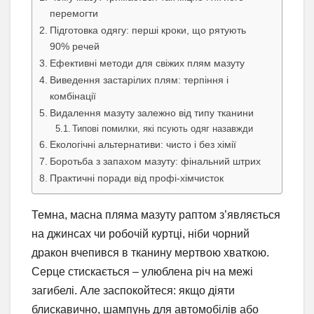
перемогти
Підготовка одягу: перші кроки, що рятують
90% речей
Ефективні методи для свіжих плям мазуту
Виведення застарілих плям: терпіння і
комбінації
Видалення мазуту залежно від типу тканини
Типові помилки, які псують одяг назавжди
Екологічні альтернативи: чисто і без хімії
Боротьба з запахом мазуту: фінальний штрих
Практичні поради від профі-хімчисток
Темна, масна пляма мазуту раптом з’являється
на джинсах чи робочій куртці, ніби чорний
дракон вчепився в тканину мертвою хваткою.
Серце стискається – улюблена річ на межі
загибелі. Але заспокойтеся: якщо діяти
блискавично, шампунь для автомобілів або