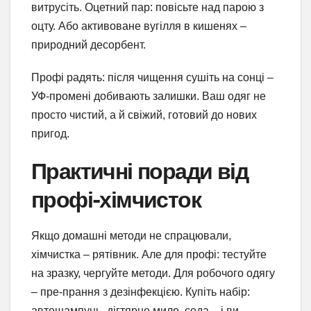
витрусіть. Оцетний пар: повісьте над парою з
оцту. Або активоване вугілля в кишенях –
природний десорбент.
Профі радять: після чищення сушіть на сонці –
УФ-промені добивають залишки. Ваш одяг не
просто чистий, а й свіжий, готовий до нових
пригод.
Практичні поради від
профі-хімчисток
Якщо домашні методи не спрацювали,
хімчистка – рятівник. Але для профі: тестуйте
на зразку, чергуйте методи. Для робочого одягу
– пре-прання з дезінфекцією. Купіть набір:
автошампунь, дігтярне мило, сода – і ви