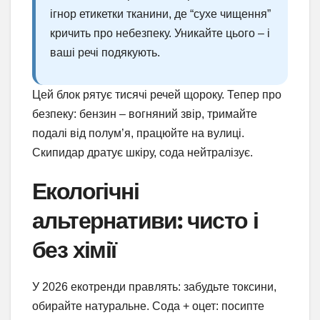
ігнор етикетки тканини, де “сухе чищення”
кричить про небезпеку. Уникайте цього – і
ваші речі подякують.
Цей блок рятує тисячі речей щороку. Тепер про
безпеку: бензин – вогняний звір, тримайте
подалі від полум’я, працюйте на вулиці.
Скипидар дратує шкіру, сода нейтралізує.
Екологічні
альтернативи: чисто і
без хімії
У 2026 екотренди правлять: забудьте токсини,
обирайте натуральне. Сода + оцет: посипте