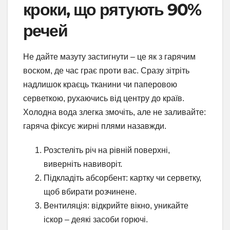
кроки, що рятують 90%
речей
Не дайте мазуту застигнути – це як з гарячим
воском, де час грає проти вас. Сразу зітріть
надлишок краєць тканини чи паперовою
серветкою, рухаючись від центру до країв.
Холодна вода злегка змочіть, але не заливайте:
гаряча фіксує жирні плями назавжди.
Розстеліть річ на рівній поверхні,
виверніть навиворіт.
Підкладіть абсорбент: картку чи серветку,
щоб вбирати розчинене.
Вентиляція: відкрийте вікно, уникайте
іскор – деякі засоби горючі.