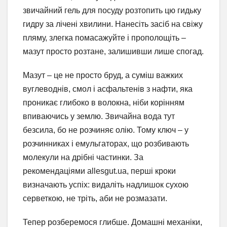
звичайний гель для посуду розтопить цю гидьку
гидру за лічені хвилини. Нанесіть засіб на свіжу
пляму, злегка помасажуйте і прополощіть –
мазут просто розтане, залишивши лише спогад.
Мазут – це не просто бруд, а суміш важких
вуглеводнів, смол і асфальтенів з нафти, яка
проникає глибоко в волокна, ніби корінням
впиваючись у землю. Звичайна вода тут
безсила, бо не розчиняє олію. Тому ключ – у
розчинниках і емульгаторах, що розбивають
молекули на дрібні частинки. За
рекомендаціями allesgut.ua, перші кроки
визначають успіх: видаліть надлишок сухою
серветкою, не тріть, аби не розмазати.
Тепер розберемося глибше. Домашні механіки,