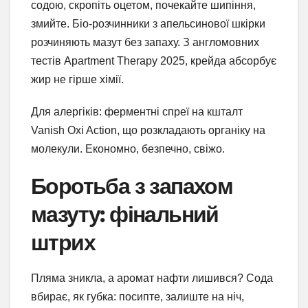
содою, скропіть оцетом, почекайте шипіння,
змийте. Біо-розчинники з апельсинової шкірки
розчиняють мазут без запаху. З англомовних
тестів Apartment Therapy 2025, крейда абсорбує
жир не гірше хімії.
Для алергіків: ферментні спреї на кшталт
Vanish Oxi Action, що розкладають органіку на
молекули. Економно, безпечно, свіжо.
Боротьба з запахом
мазуту: фінальний
штрих
Пляма зникла, а аромат нафти лишився? Сода
вбирає, як губка: посипте, залиште на ніч,