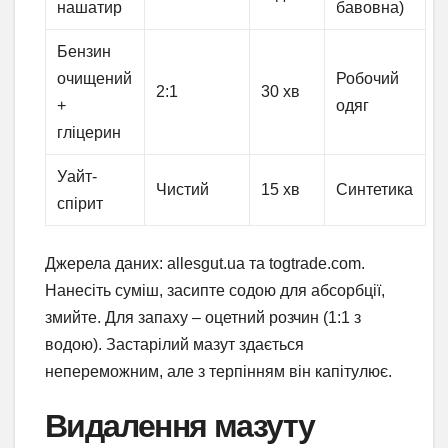
нашатир
бавовна)
Бензин
очищений
Робочий
2:1
30 хв
+
одяг
гліцерин
Уайт-
Чистий
15 хв
Синтетика
спірит
Джерела даних: allesgut.ua та togtrade.com.
Нанесіть суміш, засипте содою для абсорбції,
змийте. Для запаху – оцетний розчин (1:1 з
водою). Застарілий мазут здається
непереможним, але з терпінням він капітулює.
Видалення мазуту