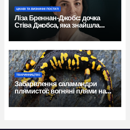
ЦІКАВІ ТА ВИЗНАЧНІ ПОСТАТІ
Ліза Бреннан-Джобс: дочка
Стіва Джобса, яка знайшла
власний голос
ТВАРИННИЦТВО
Забарвлення саламандри
плямистої: вогняні плями на
чорному тлі