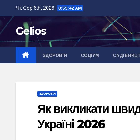
Перейти
Чт. Сер 6th, 2026
8:53:43 AM
до
вмісту
Gelios
ЗДОРОВ’Я
СОЦІУМ
САДІВНИЦ
ЗДОРОВ'Я
Як викликати швидк
Україні 2026