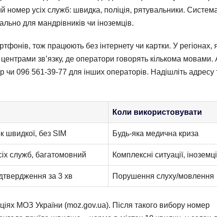
й номер усіх служб: швидка, поліція, рятувальники. Систем
ально для мандрівників чи іноземців.
фонів, тож працюють без інтернету чи картки. У регіонах, 
з центрами зв’язку, де оператори говорять кількома мовами. 
р чи 096 561-39-77 для інших операторів. Надішліть адресу 
Коли використовувати
 швидкої, без SIM
Будь-яка медична криза
сіх служб, багатомовний
Комплексні ситуації, іноземці
ідтвердження за 3 хв
Порушення слуху/мовлення
ціях МОЗ України (moz.gov.ua). Після такого вибору номер