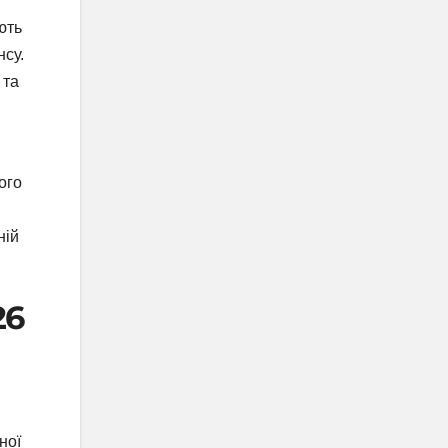
ють
нсу.
 та
ого
ній
26
ної