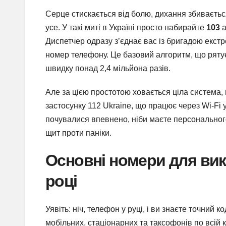
Серце стискається від болю, дихання збивається
усе. У такі миті в Україні просто набирайте
103
а
Диспетчер одразу з’єднає вас із бригадою екстр
номер телефону. Це базовий алгоритм, що рятує 
швидку понад 2,4 мільйона разів.
Але за цією простотою ховається ціла система,
застосунку 112 Ukraine, що працює через Wi-Fi 
почувалися впевнено, ніби маєте персонального
щит проти паніки.
Основні номери для вик
році
Уявіть: ніч, телефон у руці, і ви знаєте точний
мобільних, стаціонарних та таксофонів по всій к