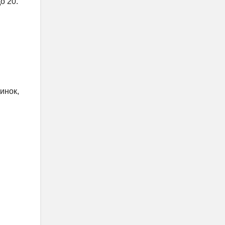
о 20.
инок,