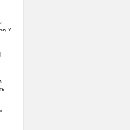
ь,
му. У
я
а
ть
ас