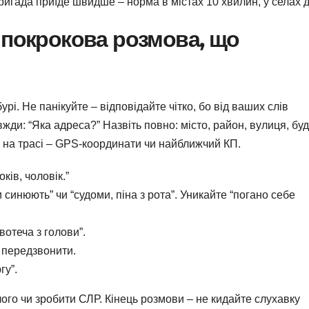
бригада приїде швидше – норма в містах 10 хвилин, у селах д
 покрокова розмова, що
урі. Не панікуйте – відповідайте чітко, бо від ваших слів
жди: “Яка адреса?” Назвіть повно: місто, район, вулиця, буд
и на трасі – GPS-координати чи найближчий КП.
оків, чоловік.”
 синюють” чи “судоми, піна з рота”. Уникайте “погано себе
вотеча з голови”.
 передзвонити.
гу”.
ілого чи зробити СЛР. Кінець розмови – не кидайте слухавку