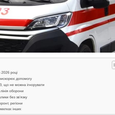
 2026 році
прискорює допомогу
З, що не можна ігнорувати
 лінія оборони
лики без зв’язку
ронт, регіони
омилках інших