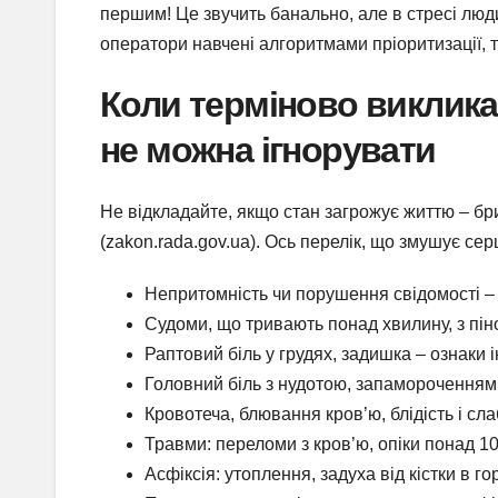
першим! Це звучить банально, але в стресі люд
оператори навчені алгоритмами пріоритизації, 
Коли терміново викликат
не можна ігнорувати
Не відкладайте, якщо стан загрожує життю – бр
(zakon.rada.gov.ua). Ось перелік, що змушує сер
Непритомність чи порушення свідомості – 
Судоми, що тривають понад хвилину, з пін
Раптовий біль у грудях, задишка – ознаки 
Головний біль з нудотою, запамороченням, 
Кровотеча, блювання кров’ю, блідість і сл
Травми: переломи з кров’ю, опіки понад 10
Асфіксія: утоплення, задуха від кістки в гор