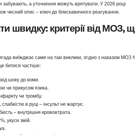
и забувають, а уточнення можуть врятувати. У 2026 році
тож чесний опис – ключ до блискавичного реагування.
и швидку: критерії від МОЗ, 
игада виїжджає саме на такі виклики, згідно з наказом МОЗ
це битися частіше:
від шоку до коми.
ою чи прикусом язика.
інфаркту чи тромбу.
слабкістю в руці – інсульт не жартує.
абкість – внутрішня крововтрата.
%, укуси змій.
лі.