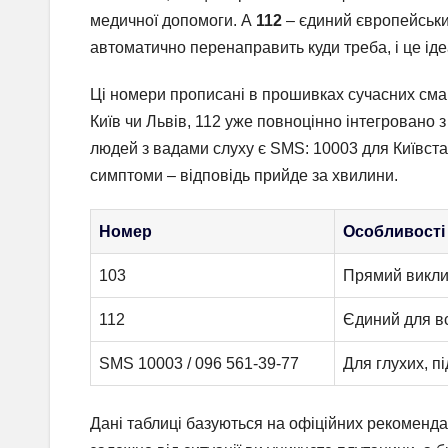
медичної допомоги. А
112
– єдиний європейськи
автоматично перенаправить куди треба, і це іде
Ці номери прописані в прошивках сучасних смарт
Київ чи Львів, 112 уже повноцінно інтегровано 
людей з вадами слуху є SMS: 10003 для Київста
симптоми – відповідь прийде за хвилини.
Номер
Особливості
103
Прямий виклик
112
Єдиний для в
SMS 10003 / 096 561-39-77
Для глухих, п
Дані таблиці базуються на офіційних рекоменда