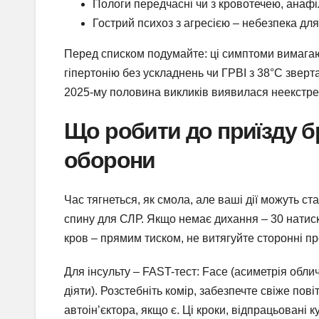
Пологи передчасні чи з кровотечею, анафіл
Гострий психоз з агресією – небезпека для 
Перед списком подумайте: ці симптоми вимагают
гіпертонію без ускладнень чи ГРВІ з 38°C зверт
2025-му половина викликів виявилася неекстре
Що робити до приїзду бр
оборони
Час тягнеться, як смола, але ваші дії можуть ст
спину для СЛР. Якщо немає дихання – 30 натиск
кров – прямим тиском, не витягуйте сторонні п
Для інсульту – FAST-тест: Face (асиметрія облич
діяти). Розстебніть комір, забезпечте свіже пові
автоін’єктора, якщо є. Ці кроки, відпрацьован