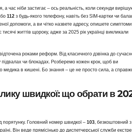
, а час ніби застигає – ось реальність, коли секунди вирішу
бо
112
з будь-якого телефону, навіть без SIM-картки чи бала
еної допомоги, а ви чітко назвете адресу, опишете симптоми
тисячі життів щороку, адже за 2025 рік українці викликали
 відточена роками реформ. Від класичного дзвінка до сучасн
у підвалах чи блокадах. Розберемо кожен крок, щоб ви
 медика в кишені. Бо знання – це не просто сила, а справж
лику швидкої: що обрати в 20
 код порятунку. Головний номер швидкої –
103
, безкоштовний з
раїні. Він веде прямісінько до диспетчерської служби екстре