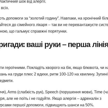
актичний шок від алергії.
всіх.
ь допомоги за “золотий годину”. Навпаки, на хронічний біл
айтеся до сімейного лікаря – так ви не перевантажуєте систе
ною, що гальмує справжні порятунки.
игади: ваші руки – перша ліні
ати героїчними. Покладіть хворого на бік, якщо блювота, чи н
ань на груди плюс 2 вдихи, ритм 100-120 на хвилину. Зупині
редмети.
чя), Arms (слабкість рук), Speech (порушення мови), Time (ч
тря, але не поїть і не годуйте. Якщо алергія – адреналін з
і курсами першої допомоги, підвищують шанси на 50%.