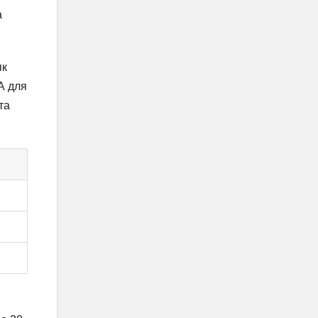
а
як
А для
та