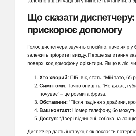
залежно від ситуації ви уникнете плутанини, а 
Що сказати диспетчеру:
прискорює допомогу
Голос диспетчера звучить спокійно, наче якір у б
залежить пріоритет виїзду. Перше запитання зав
поверх, код домофону, орієнтири. Якщо в лісі ч
Хто хворий:
ПІБ, вік, стать. “Мій тато, 65 р
Симптоми:
Точно опишіть. “Не дихає, губи
почуває” – це розмита фраза.
Обставини:
“Після падіння з драбини, кро
Ваш контакт:
Номер телефону, бо можуть
Доступ:
“Двері відчинені, собака на ланцю
Диспетчер дасть інструкції: як покласти потерп