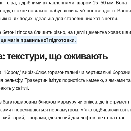
к – сіра, з дрібними вкрапленнями, шаром 15–50 мм. Вона
воду, і сохне повільно, набуваючи кам’яної твердості. Вапня
икна, як подих, ідеальна для старовинних хат з цегли.
 бетоні гіпсова блищить рівно, на цеглі цементна ховає шви
– це магія правильної підготовки.
: текстури, що оживають
 “Короїд” вирізьблює горизонтальні чи вертикальні борозни,
я рельєфу. Травертин імітує пористість каменю, з ямками та
ють у світлі.
 з багатошаровим блиском мармуру чи онікса, де інструмент
оксамит переливаються перламутром, м’яко відбиваючи світл
кий, сірий, з порами, ідеальний для лофтів, де стіна стає