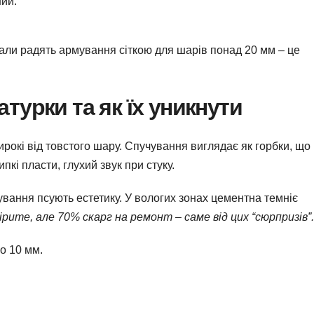
ний.
али радять армування сіткою для шарів понад 20 мм – це
турки та як їх уникнути
широкі від товстого шару. Спучування виглядає як горбки, що
і пласти, глухий звук при стуку.
шування псують естетику. У вологих зонах цементна темніє
ірите, але 70% скарг на ремонт – саме від цих “сюрпризів”.
о 10 мм.