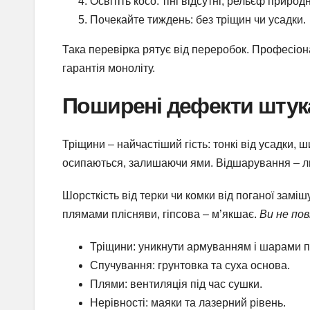
Освітіть косо: тіні відсутні, рельєф природ
Почекайте тиждень: без тріщин чи усадки.
Така перевірка рятує від переробок. Професіон
гарантія моноліту.
Поширені дефекти штука
Тріщини – найчастіший гість: тонкі від усадки, 
осипаються, залишаючи ями. Відшарування – липк
Шорсткість від терки чи комки від поганої замі
плямами плісняви, гіпсова – м’якшає.
Ви не пов
Тріщини: уникнути армуванням і шарами п
Спучування: грунтовка та суха основа.
Плями: вентиляція під час сушки.
Нерівності: маяки та лазерний рівень.