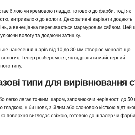
стає білою чи кремовою гладдю, готовою до фарби, тоді як
істю, витривалою до вологи. Декоративні варіанти додають
амінь, а венеціанка переливається мармуровим сяйвом. Цей
егулюючи вологу та додаючи затишку.
ьне нанесення шарів від 10 до 30 мм створює моноліт, що
у вологих. Тепер розберемося, як відрізнити майстерний
ного типу.
азові типи для вирівнювання с
бо легко лягає тонким шаром, заповнюючи нерівності до 50 
о гладкою, ніби шовк, з білим або слоновою кісткою відтінко
 така поверхня виглядає свіжою, готовою до шпалер чи фарби,