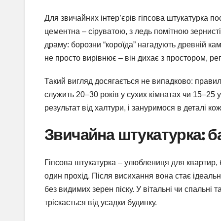
Для звичайних інтер’єрів гіпсова штукатурка по
цементна – сіруватою, з ледь помітною зернист
драму: борозни “короїда” нагадують древній к
не просто вирівнює – він дихає з простором, р
Такий вигляд досягається не випадково: правил
служить 20–30 років у сухих кімнатах чи 15–25 
результат від халтури, і зануримося в деталі кож
Звичайна штукатурка: б
Гіпсова штукатурка – улюблениця для квартир, 
один прохід. Після висихання вона стає ідеальн
без видимих зерен піску. У вітальні чи спальні
тріскається від усадки будинку.