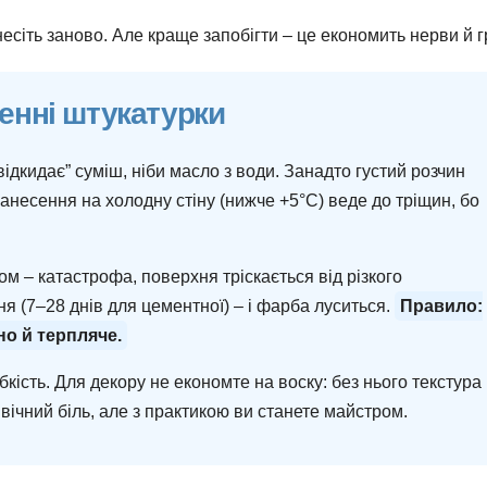
несіть заново. Але краще запобігти – це економить нерви й г
енні штукатурки
відкидає” суміш, ніби масло з води. Занадто густий розчин
Нанесення на холодну стіну (нижче +5°C) веде до тріщин, бо
м – катастрофа, поверхня тріскається від різкого
я (7–28 днів для цементної) – і фарба луситься.
Правило:
но й терпляче.
кість. Для декору не економте на воску: без нього текстура
ічний біль, але з практикою ви станете майстром.