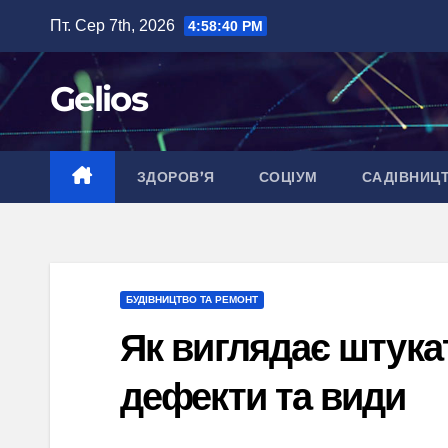
Перейти
Пт. Сер 7th, 2026
4:58:41 PM
до
вмісту
Gelios
ЗДОРОВ’Я
СОЦІУМ
САДІВНИЦ
БУДІВНИЦТВО ТА РЕМОНТ
Як виглядає штукат
дефекти та види