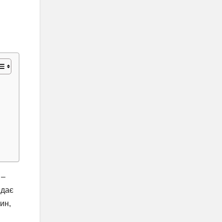
 –
ядає
ин,