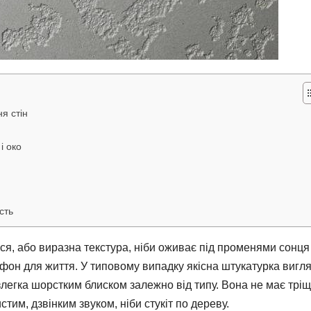
я стін
і око
сть
ся, або виразна текстура, ніби оживає під променями сонця
 фон для життя. У типовому випадку якісна штукатурка вигл
злегка шорстким блиском залежно від типу. Вона не має тріщ
тим, дзвінким звуком, ніби стукіт по дереву.