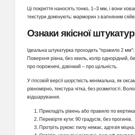
Ці покриття наносять тонко, 1–3 мм, і вони хов
текстури домінують: марморин з вапняним сяйво
Ознаки якісної штукатурк
Ідеальна штукатурка проходить “правило 2 мм”: 
Поверхня рівна, без хвиль, колір однорідний, б
про порожнечі, дзвінкий – про щільність.
У гіпсовій версії шорсткість мінімальна, як ок
рівномірно, текстура чітка, без розмитості. Вол
відшарування.
Прикладіть рівень або правило по вертикал
Перевірте кути: 90 градусів, без прогинів.
Протріть рукою: пилу немає, адгезія міцна.