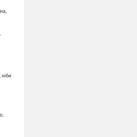
на,
.
 ніби
о,