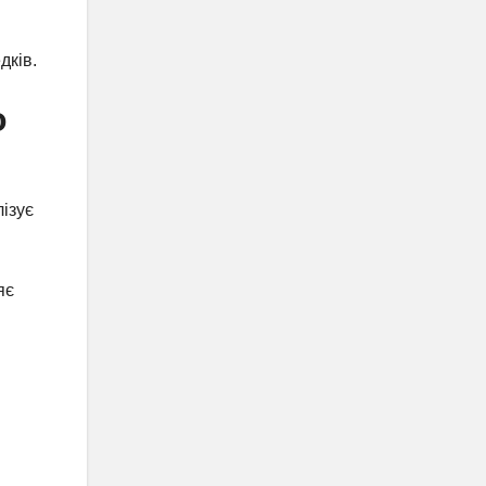
дків.
о
лізує
яє