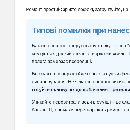
Ремонт простий: зріжте дефект, загрунтуйте, на
Типові помилки при нанес
Багато новачків ігнорують грунтовку – стіна “
комкується, рідкий стікає, створюючи хвилі. 
волога замерзає всередині.
Без маяків поверхня йде горою, а сушка фено
випаровування. Не чекаєте повного висиханн
готуйте основу, як до побачення – ретель
Уникайте перевитрати води в суміші – це слаб
блякне. Ці промахи перетворюють ремонт на в