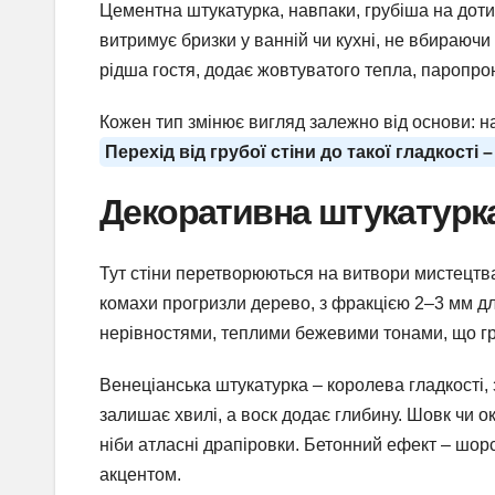
Цементна штукатурка, навпаки, грубіша на доти
витримує бризки у ванній чи кухні, не вбираючи 
рідша гостя, додає жовтуватого тепла, паропрон
Кожен тип змінює вигляд залежно від основи: на
Перехід від грубої стіни до такої гладкості 
Декоративна штукатурка
Тут стіни перетворюються на витвори мистецтва.
комахи прогризли дерево, з фракцією 2–3 мм дл
нерівностями, теплими бежевими тонами, що гра
Венеціанська штукатурка – королева гладкості,
залишає хвилі, а воск додає глибину. Шовк чи 
ніби атласні драпіровки. Бетонний ефект – шорст
акцентом.