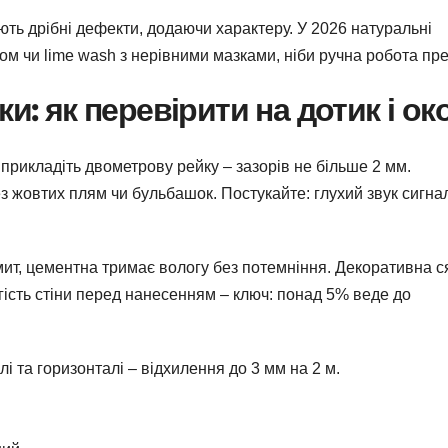
ають дрібні дефекти, додаючи характеру. У 2026 натуральні
м чи lime wash з нерівними мазками, ніби ручна робота пре
и: як перевірити на дотик і ок
прикладіть двометрову рейку – зазорів не більше 2 мм.
ез жовтих плям чи бульбашок. Постукайте: глухий звук сигна
самит, цементна тримає вологу без потемніння. Декоративна с
огість стіни перед нанесенням – ключ: понад 5% веде до
і та горизонталі – відхилення до 3 мм на 2 м.