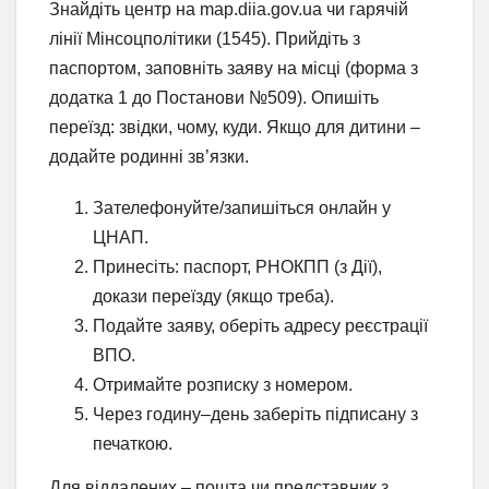
Знайдіть центр на map.diia.gov.ua чи гарячій
лінії Мінсоцполітики (1545). Прийдіть з
паспортом, заповніть заяву на місці (форма з
додатка 1 до Постанови №509). Опишіть
переїзд: звідки, чому, куди. Якщо для дитини –
додайте родинні зв’язки.
Зателефонуйте/запишіться онлайн у
ЦНАП.
Принесіть: паспорт, РНОКПП (з Дії),
докази переїзду (якщо треба).
Подайте заяву, оберіть адресу реєстрації
ВПО.
Отримайте розписку з номером.
Через годину–день заберіть підписану з
печаткою.
Для віддалених – пошта чи представник з