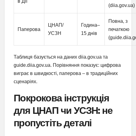
в Дії
(diia.gov.ua)
Повна, з
ЦНАП/
Година–
Паперова
печаткою
УСЗН
15 днів
(guide.diia.g
Таблиця базується на даних diia.gov.ua та
guide.diia.gov.ua. Порівняння показує: цифрова
виграє в швидкості, паперова – в традиційних
сценаріях.
Покрокова інструкція
для ЦНАП чи УСЗН: не
пропустіть деталі