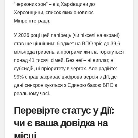
“червоних зон” – від Харківщини до
Херсонщини, список яких оновлює
Мінреінтеграції.
У 2026 році цей папірець (чи пікселі на екрані)
став ще ціннішим: бюджет на ВПО зріс до 39,6
мільярда гривень, а програми житла торкнуться
понад 41 тисячі сімей. Без неї – ні виплат, ні
субсидій, ні пріоритету в чергах. Але радійте:
99% справ закриває цифрова версія з Дії, де
дані синхронізуються з Єдиною базою ВПО в
реальному часі.
Перевірте статус у Дії:
чи є ваша довідка на
місці