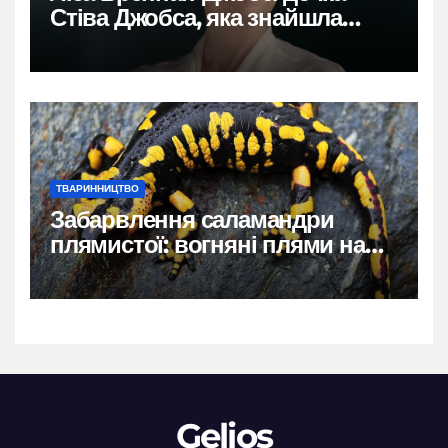
Стіва Джобса, яка знайшла
власний голос
ТВАРИННИЦТВО
Забарвлення саламандри
плямистої: вогняні плями на
чорному тлі
Gelios