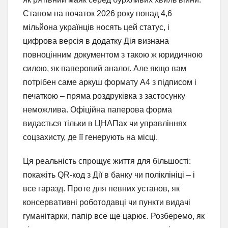
Станом на початок 2026 року понад 4,6
мільйона українців носять цей статус, і
цифрова версія в додатку Дія визнана
повноцінним документом з такою ж юридичною
силою, як паперовий аналог. Але якщо вам
потрібен саме аркуш формату А4 з підписом і
печаткою – пряма роздруківка з застосунку
неможлива. Офіційна паперова форма
видається тільки в ЦНАПах чи управліннях
соцзахисту, де її генерують на місці.
Ця реальність спрощує життя для більшості:
покажіть QR-код з Дії в банку чи поліклініці – і
все гаразд. Проте для певних установ, як
консервативні роботодавці чи пункти видачі
гуманітарки, папір все ще царює. Розберемо, як