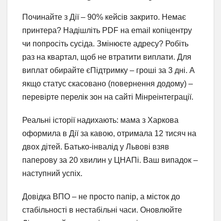
Починайте з Дії – 90% кейсів закрито. Немає
принтера? Надішліть PDF на email копіцентру
чи попросіть сусіда. Змінюєте адресу? Робіть
раз на квартал, щоб не втратити виплати. Для
виплат обирайте єПідтримку – гроші за 3 дні. А
якщо статус скасовано (повернення додому) –
перевірте перелік зон на сайті Мінреінтеграції.
Реальні історії надихають: мама з Харкова
оформила в Дії за кавою, отримала 12 тисяч на
двох дітей. Батько-інвалід у Львові взяв
паперову за 20 хвилин у ЦНАПі. Ваш випадок –
наступний успіх.
Довідка ВПО – не просто папір, а місток до
стабільності в нестабільні часи. Оновлюйте