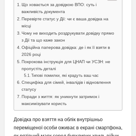
Що ховається за довідкою ВПО: суть і
важливість документа
Перевірте статус у Дії: чи є ваша довідка на
місці
Чому не виходить роздрукувати довідку прямо
з Дії та що каже закон
Офіційна паперова довідка: де і як її взяти в
2026 році
Покрокова інструкція для ЦНАП чи УСЗН: не
пропустіть деталі
Типові помилки, які крадуть ваш час
Специфіка для сімей, інвалідів і відновлення
статусу
Поради з життя: як уникнути затримок і
максимізувати користь
Довідка про взяття на облік внутрішньо
переміщеної особи оживає в екрані смартфона,
як рятівний маяк серед бурхливих хвиль війни.