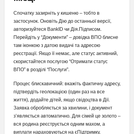
Спочатку зазирніть у кишеню – тобто в
застосунок. Оновіть Дію до останньої версії,
авторизуйтеся BankID чи Дія.Підписом.
Перейдіть у “Документи” – довідка ВПО блисне
там іконкою з датою видачі та адресою
реєстрації. Якщо її немає, але статус активний,
скористайтеся послугою “Отримати статус
ВПО” в розділі “Послуги”.
Процес блискавичний: вкажіть фактичну адресу,
підтвердіть геолокацією (один раз на все
життя), додайте дітей, якщо свідоцтва в Дії.
Заявка обробляється за хвилини, і документ
з’являється автоматично. Для сімей це золото –
вся родина реєструється одним махом, а
виплати нараховуються на єПідтримку.