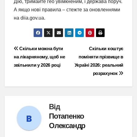
Дію, тримайте гео увімкненим, і держава поруч.
А якщо нові правила – стежте за оновленнями
на diia.gov.ua.
Навігація
Скільки можна бути
Скільки коштує
на лікарняному, щоб не
поміняти прізвище в
записів
звільнили у 2026 році
Україні 2026: реальний
розрахунок
Від
Потапенко
Олександр