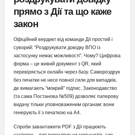
прямо з Дії та що каже
закон
Офіційний вердикт від команди Дії простий і
суворий: “Роздрукувати довідку ВПО із
застосунку немає можливості”. Чому? Цифрова
форма – це живий документ з QR, який
перевіряється онлайн через базу. Самороздрук
без печатки не несе повної сили для випадків,
де вимагають “мокрий” підпис. Законодавство
(та сама Постанова №509) дозволяє паперову
видачу тільки уповноваженим органам: вони
генерують її з печаткою на А4.
Спроби завантажити PDF з Дії працюють
частково – для перегляду чи скріншотів, але