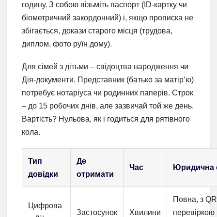
годину. З собою візьміть паспорт (ID-картку чи
біометричний закордонний) і, якщо прописка не
збігається, докази старого місця (трудова,
диплом, фото руїн дому).
Для сімей з дітьми – свідоцтва народження чи
Дія-документи. Представник (батько за матір’ю)
потребує нотаріуса чи родинних паперів. Строк
– до 15 робочих днів, але зазвичай той же день.
Вартість? Нульова, як і годиться для рятівного
кола.
Тип
Де
Час
Юридична 
довідки
отримати
Повна, з QR
Цифрова
Застосунок
Хвилини
перевіркою