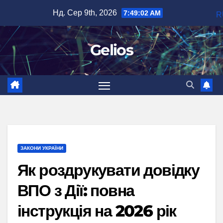
Перейти
Нд. Сер 9th, 2026
7:49:03 AM
R
до
вмісту
Gelios
ЗАКОНИ УКРАЇНИ
Як роздрукувати довідку
ВПО з Дії: повна
інструкція на 2026 рік